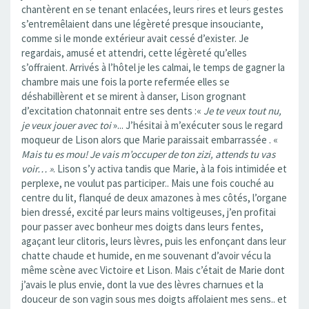
chantèrent en se tenant enlacées, leurs rires et leurs gestes
s’entremêlaient dans une légèreté presque insouciante,
comme si le monde extérieur avait cessé d’exister. Je
regardais, amusé et attendri, cette légèreté qu’elles
s’offraient. Arrivés à l’hôtel je les calmai, le temps de gagner la
chambre mais une fois la porte refermée elles se
déshabillèrent et se mirent à danser, Lison grognant
d’excitation chatonnait entre ses dents :«
Je te veux tout nu,
je veux jouer avec toi
»... J’hésitai à m’exécuter sous le regard
moqueur de Lison alors que Marie paraissait embarrassée . «
Mais tu es mou! Je vais m’occuper de ton zizi, attends tu vas
voir… »
. Lison s’y activa tandis que Marie, à la fois intimidée et
perplexe, ne voulut pas participer.. Mais une fois couché au
centre du lit, flanqué de deux amazones à mes côtés, l’organe
bien dressé, excité par leurs mains voltigeuses, j’en profitai
pour passer avec bonheur mes doigts dans leurs fentes,
agaçant leur clitoris, leurs lèvres, puis les enfonçant dans leur
chatte chaude et humide, en me souvenant d’avoir vécu la
même scène avec Victoire et Lison. Mais c’était de Marie dont
j’avais le plus envie, dont la vue des lèvres charnues et la
douceur de son vagin sous mes doigts affolaient mes sens.. et