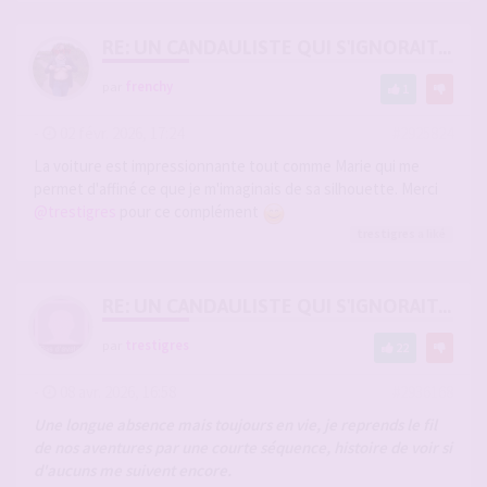
RE: UN CANDAULISTE QUI S'IGNORAIT...
par
frenchy
1
-
02 févr. 2026, 17:24
#2925824
La voiture est impressionnante tout comme Marie qui me
permet d'affiné ce que je m'imaginais de sa silhouette. Merci
@trestigres
pour ce complément
trestigres
a liké
RE: UN CANDAULISTE QUI S'IGNORAIT...
par
trestigres
22
-
08 avr. 2026, 16:58
#2936168
Une longue absence mais toujours en vie, je reprends le fil
de nos aventures par une courte séquence, histoire de voir si
d'aucuns me suivent encore.