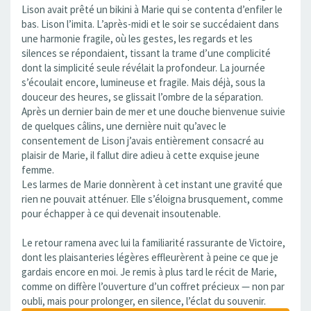
Lison avait prêté un bikini à Marie qui se contenta d’enfiler le
bas. Lison l’imita. L’après-midi et le soir se succédaient dans
une harmonie fragile, où les gestes, les regards et les
silences se répondaient, tissant la trame d’une complicité
dont la simplicité seule révélait la profondeur. La journée
s’écoulait encore, lumineuse et fragile. Mais déjà, sous la
douceur des heures, se glissait l’ombre de la séparation.
Après un dernier bain de mer et une douche bienvenue suivie
de quelques câlins, une dernière nuit qu’avec le
consentement de Lison j’avais entièrement consacré au
plaisir de Marie, il fallut dire adieu à cette exquise jeune
femme.
Les larmes de Marie donnèrent à cet instant une gravité que
rien ne pouvait atténuer. Elle s’éloigna brusquement, comme
pour échapper à ce qui devenait insoutenable.
Le retour ramena avec lui la familiarité rassurante de Victoire,
dont les plaisanteries légères effleurèrent à peine ce que je
gardais encore en moi. Je remis à plus tard le récit de Marie,
comme on diffère l’ouverture d’un coffret précieux — non par
oubli, mais pour prolonger, en silence, l’éclat du souvenir.