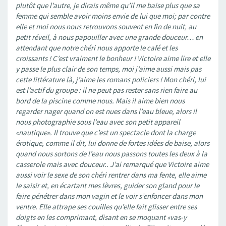
plutôt que l’autre, je dirais même qu’il me baise plus que sa
femme qui semble avoir moins envie de lui que moi; par contre
elle et moi nous nous retrouvons souvent en fin de nuit, au
petit réveil, à nous papouiller avec une grande douceur… en
attendant que notre chéri nous apporte le café et les
croissants ! C’est vraiment le bonheur ! Victoire aime lire et elle
y passe le plus clair de son temps, moi j’aime aussi mais pas
cette littérature là, j’aime les romans policiers ! Mon chéri, lui
est l’actif du groupe : il ne peut pas rester sans rien faire au
bord de la piscine comme nous. Mais il aime bien nous
regarder nager quand on est nues dans l’eau bleue, alors il
nous photographie sous l’eau avec son petit appareil
«nautique». Il trouve que c’est un spectacle dont la charge
érotique, comme il dit, lui donne de fortes idées de baise, alors
quand nous sortons de l’eau nous passons toutes les deux à la
casserole mais avec douceur.. J’ai remarqué que Victoire aime
aussi voir le sexe de son chéri rentrer dans ma fente, elle aime
le saisir et, en écartant mes lèvres, guider son gland pour le
faire pénétrer dans mon vagin et le voir s’enfoncer dans mon
ventre. Elle attrape ses couilles qu’elle fait glisser entre ses
doigts en les comprimant, disant en se moquant «vas-y