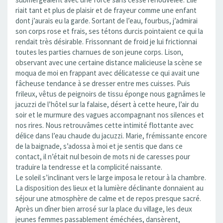
riait tant et plus de plaisir et de frayeur comme une enfant
dont j’aurais eu la garde. Sortant de l’eau, fourbus, j’admirai
son corps rose et frais, ses tétons durcis pointaient ce qui la
rendait très désirable. Frissonnant de froid je lui frictionnai
toutes les parties charnues de son jeune corps. Lison,
observant avec une certaine distance malicieuse la scène se
moqua de moi en frappant avec délicatesse ce qui avait une
fâcheuse tendance à se dresser entre mes cuisses. Puis
frileux, vêtus de peignoirs de tissu éponge nous gagnâmes le
jacuzzi de l’hôtel sur la falaise, désert à cette heure, l’air du
soir et le murmure des vagues accompagnant nos silences et
nos rires. Nous retrouvâmes cette intimité flottante avec
délice dans l’eau chaude du jacuzzi. Marie, frémissante encore
de la baignade, s’adossa à moi et je sentis que dans ce
contact, il n’était nul besoin de mots ni de caresses pour
traduire la tendresse et la complicité naissante.
Le soleil s’inclinant vers le large imposa le retour à la chambre.
La disposition des lieux et la lumière déclinante donnaient au
séjour une atmosphère de calme et de repos presque sacré.
Après un dîner bien arrosé sur la place du village, les deux
jeunes femmes passablement éméchées, dansèrent,