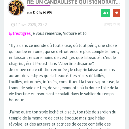
RE: UN CANDAULISTE QUI S'IGNORAIT...
par
Dionysos06
1
-
17 avr. 2026, 20:52
#2937279
@trestigres
je vous remercie, Victoire et toi.
"Il y a dans ce monde où tout s'use, où tout périt, une chose
qui tombe en ruine, qui se détruit encore plus complètement,
en laissant encore moins de vestiges que la beauté : c'est le
chagrin.", écrit Proust dans "Albertine disparue".
Je trouve cette citation erronée ; le chagrin laisse au moins
autant de vestiges que la beauté. Ces récits détaillés,
fouillés, mitonnés, infusés, constituent la trace vaporeuse, la
trame de soie de tes, de vos, moments où la douce folie de la
vie libertine et insouciante coulait dans le sablier du temps
heureux.
J'aime outre ton style léché et ciselé, ton rôle de gardien du
temple de la mémoire de cette époque magique hélas
révolue, et des acteurs et actrices de cette comédie des