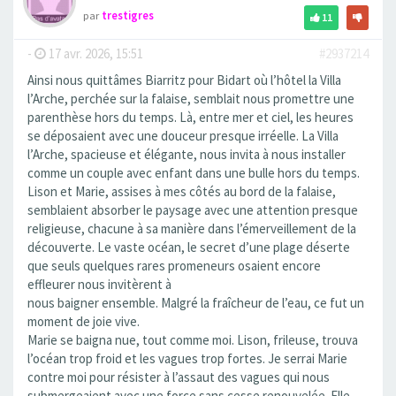
par
trestigres
11
-
17 avr. 2026, 15:51
#2937214
Ainsi nous quittâmes Biarritz pour Bidart où l’hôtel la Villa
l’Arche, perchée sur la falaise, semblait nous promettre une
parenthèse hors du temps. Là, entre mer et ciel, les heures
se déposaient avec une douceur presque irréelle. La Villa
l’Arche, spacieuse et élégante, nous invita à nous installer
comme un couple avec enfant dans une bulle hors du temps.
Lison et Marie, assises à mes côtés au bord de la falaise,
semblaient absorber le paysage avec une attention presque
religieuse, chacune à sa manière dans l’émerveillement de la
découverte. Le vaste océan, le secret d’une plage déserte
que seuls quelques rares promeneurs osaient encore
effleurer nous invitèrent à
nous baigner ensemble. Malgré la fraîcheur de l’eau, ce fut un
moment de joie vive.
Marie se baigna nue, tout comme moi. Lison, frileuse, trouva
l’océan trop froid et les vagues trop fortes. Je serrai Marie
contre moi pour résister à l’assaut des vagues qui nous
submergeaient avec une force sans cesse renouvelée. Elle