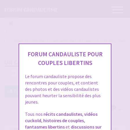
Ouvrir
FORUM CANDAULISME
la
navigatio
Les candaulistes du forum, Les présentations c'est par ici et c'est obligatoire
FORUM CANDAULISTE POUR
UN CANDAULISTE QUI S'IGNORAIT...
COUPLES LIBERTINS
1221 messages
1
…
37
38
39
40
41
Le forum candauliste propose des
rencontres pour couples, et contient
des photos et des vidéos candaulistes
Répondre à ce post
pouvant heurter la sensibilité des plus
jeunes.
Tous nos
récits candaulistes
,
vidéos
Voir tous les participants
cuckold
,
histoires de couples
,
fantasmes libertins
et
discussions sur
RE: UN CANDAULISTE QUI S'IGNORAIT...