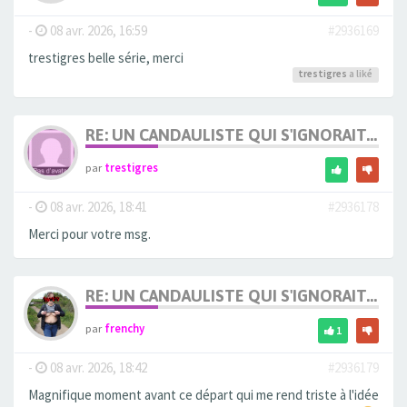
-
08 avr. 2026, 16:59
#2936169
trestigres belle série, merci
trestigres
a liké
RE: UN CANDAULISTE QUI S'IGNORAIT...
par
trestigres
-
08 avr. 2026, 18:41
#2936178
Merci pour votre msg.
RE: UN CANDAULISTE QUI S'IGNORAIT...
par
frenchy
1
-
08 avr. 2026, 18:42
#2936179
Magnifique moment avant ce départ qui me rend triste à l'idée