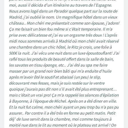
moi, aussi il décida d’un itinéraire au travers de l’Espagne.
Nous avons logé dans un Parador quelque part sur la route de
Madrid, j’ai oublié le nom. Un magnifique hôtel dans un vieux
château.. Mon chéri me présentait comme son épouse, j’adore!
Ça me faisait un bien fou même si c’était temporaire. Il m’a
prise avec délicatesse et j’ai eu un orgasme très doux ! L’après
midi nous sommes arrivés à Madrid où mon chéri avait réservé
une chambre dans un chic hôtel, le Ritz je crois, une folie à
500€ la nuit. J’ai vécu une nuit dans un luxe époustouflant! J’ai
raflé tous les produits de beauté offert dans la salle de bain,
les savates en tissu éponge, etc.. J’ai été au spa me faire
masser par un grand noir bien bâti qui m’a enduite d’huile
après m’avoir ôté le soutif et abaissé (un peu) le slip,
découvrant mes fesses, mais je suis restée sur le ventre
quoique j’aurais pas dit non s’il avait été plus entreprenant…
mais c’était un vrai pro! Ça m’a rappelé les séances d’épilation
à Bayonne, à l’époque de Michel. Après on a été diner en ville.
Et la nuit fut calme, mon chéri ayant un peu trop bu n’a pas pu
assurer.. Par contre il a été très en forme au petit matin. Petit
déj’ de luxe servit dans la chambre, moi comme toujours à
moitié nue dans le lit au moment où le plateau est arrivé ! On