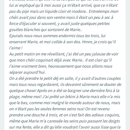
lui ai expliqué qu’à moi aussi ça m’était arrivé, que ce n’était
pas du pipi mais un liquide clair et inodore.. Entretemps mon
chéri avait joui dans son ventre mais il était un peu à sec à
force d’éjaculer si souvent, y avait juste quelques petites
gouttes blanches qui sortaient de Marie..
Epuisés nous nous sommes endormis tous les trois, lui
enserrant Marie, et moi collée à son dos. Hmm, je crois qu’il
l’aime !
Au petit matin en me réveillant, j’ai été un peu jalouse de voir
que mon chéri coquinait déjà avec Marie.. Il est clair qu’il
l’aime vraiment bien, heureusement que nous allons nous
séparer aujourd’hui.
On a été prendre le petit déj en salle, il y avait d’autres couples
mais tous nous regardaient, ils devaient sûrement se douter de
quelque chose! Après on a été se baigner une dernière fois à la
plage, même moi! J’ai prêté un bikini à Marie mais elle n’a mis
que le bas, comme moi malgré le monde autour de nous, mais
on n’était pas les seules femmes seins nus! On est revenu
prendre une douche à trois, et on s’est fait des adieux coquins,
même que Marie m’a caressée les seins puis passant les doigts
sur ma fente, elle a dit qu’elle voudrait l’avoir aussi lisse que la