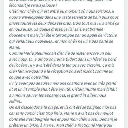
fécondait je serais jalouse !
C’est mon chéri qui est entré au moment où nous sortions, il
nous a enveloppées dans une vaste serviette de bain puis nous
prises toutes les deux dans ses bras, trois tout nus ! Il a aimé ça
et nous aussi. Sa queue dressé, je l’ai saisie et branlée
doucement mais j’ai été interrompue par un appel de Victoire
qui venait aux nouvelles.. et mon chéri ne lui a pas parlé de
Marie!
Comme Marie pleurnichait d’envie de rester encore un peu
avec nous, D.. a dit qu’on irait à Bidart dans un hôtel au bord
de l’océan , il y avait été dans le temps avec Victoire. Ça m’a
bien fait rire quand à la réception on s’est inscrit comme un
couple avec notre fille!
Il n’y avait pas de suite mais une chambre avec un très grand
lit et un lit simple allait être ajouté. C’était inutile mais fallait
au moins sauver les apparences, le grand lit allait nous
suffire..
On est descendus à la plage, et ils ont été se baigner, moi pas
car sans combi c’est trop froid. Marie n’avait pas de maillot
donc elle s’est baignée nue et puis mon chéri aussi. Demain je
prêterai un bikini à Marie . Mon chéri a frictionné Marie qui