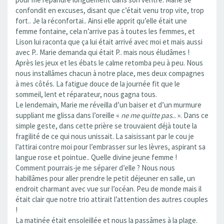
confondit en excuses, disant que c’était venu trop vite, trop
fort.. Je la réconfortai.. Ainsi elle apprit qu’elle était une
femme fontaine, cela n’arrive pas à toutes les femmes, et
Lison lui raconta que ça lui était arrivé avec moi et mais aussi
avec P.. Marie demanda qui était P.. mais nous éludâmes !
Après les jeux et les ébats le calme retomba peu à peu. Nous
nous installâmes chacun à notre place, mes deux compagnes
à mes côtés. La fatigue douce de la journée fit que le
sommeil, lent et réparateur, nous gagna tous.
Le lendemain, Marie me réveilla d’un baiser et d’un murmure
suppliant me glissa dans l’oreille «
ne me quitte pas..
». Dans ce
simple geste, dans cette prière se trouvaient déjà toute la
fragilité de ce qui nous unissait. La saisissant par le cou je
l’attirai contre moi pour l’embrasser sur les lèvres, aspirant sa
langue rose et pointue.. Quelle divine jeune femme !
Comment pourrais-je me séparer d’elle ? Nous nous
habillâmes pour aller prendre le petit déjeuner en salle, un
endroit charmant avec vue sur l’océan. Peu de monde mais il
était clair que notre trio attirait l’attention des autres couples
!
La matinée était ensoleillée et nous la passâmes à la plage.