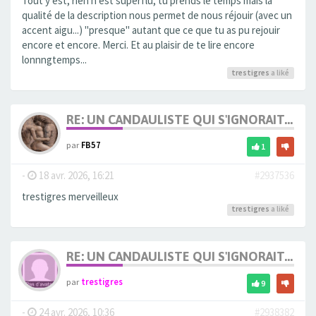
Tout y est, rien n'est superflu, tu prends le temps mais la
qualité de la description nous permet de nous réjouir (avec un
accent aigu...) "presque" autant que ce que tu as pu rejouir
encore et encore. Merci. Et au plaisir de te lire encore
lonnngtemps...
trestigres
a liké
RE: UN CANDAULISTE QUI S'IGNORAIT...
par
FB57
1
-
18 avr. 2026, 16:21
#2937536
trestigres merveilleux
trestigres
a liké
RE: UN CANDAULISTE QUI S'IGNORAIT...
par
trestigres
9
-
24 avr. 2026, 10:36
#2938382