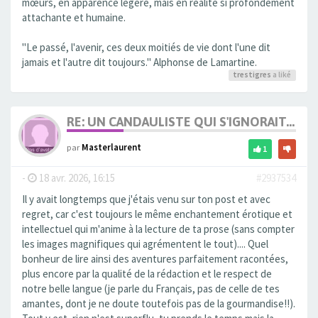
mœurs, en apparence légère, mais en réalité si profondément
attachante et humaine.
"Le passé, l'avenir, ces deux moitiés de vie dont l'une dit
jamais et l'autre dit toujours." Alphonse de Lamartine.
trestigres
a liké
RE: UN CANDAULISTE QUI S'IGNORAIT...
par
Masterlaurent
1
-
18 avr. 2026, 16:15
#2937534
Il y avait longtemps que j'étais venu sur ton post et avec
regret, car c'est toujours le même enchantement érotique et
intellectuel qui m'anime à la lecture de ta prose (sans compter
les images magnifiques qui agrémentent le tout).... Quel
bonheur de lire ainsi des aventures parfaitement racontées,
plus encore par la qualité de la rédaction et le respect de
notre belle langue (je parle du Français, pas de celle de tes
amantes, dont je ne doute toutefois pas de la gourmandise!!).