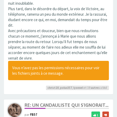
nuit inoubliable.
Plus tard, dans le désordre du départ, la voix de Victoire, au
téléphone, ramena un peu du monde extérieur. Je la rassurai,
éludant encore ce qui, en moi, demandait du temps pour être
dit.
Avec précautions et douceur, bien que nous redoutions
chacun ce moment, j’annonçai à Marie que nous allions
prendre la route du retour. Lorsqu’il fut temps de nous
séparer, au moment de faire nos adieux elle me souffla de lui
accorder encore quelques jours de cet enchantement qu’elle
venait de vivre.
Vous n’avez pas les permissions nécessaires pour voir
les fichiers joints à ce message.
christ20
,
polux357
,
lyonnel
et 19
autres
a liké
RE: UN CANDAULISTE QUI S'IGNORAIT...
par
FB57
1