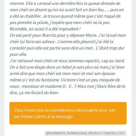
mienne. Elle a caressé une dernière fois la queue dressée de
mon chéri en disant qu’on lui avait fait un bien fou…. puis on
a été se rhabiller. Je trouve quand même que c’est risqué de
pas prendre la pilule, j’espère que mon chéri ne la pas
fécondée, lui aussi il a été imprudent !
On est parti pour Biarritz pour y déposer Marie. J’ai laissé mon
chéri lui faire ses adieux . Comme elle pleurait j’ai été la
consoler puis elle est partie sans dire un mot.. C’était trop dur
pour elle.
J’ai retrouvé mon chéri et nous sommes repartis, cap au nord.
On a fait une étape dans un hôtel je sais plus où mais j’ai bien
aimé dire que mon chéri est mon mari et moi son épouse
même si c’est du fantasme. Victoire s’est un peu moquée de
nous : monsieur et madame D.. V.. !! Mais moi j’étais fière de le
dire, ça me faisait du bien.
Vous n’avez pas les permissions nécessaires pour voir
les fichiers joints à ce message.
glissements
,
hommessexy
,
Noste
et 6
autres
a liké