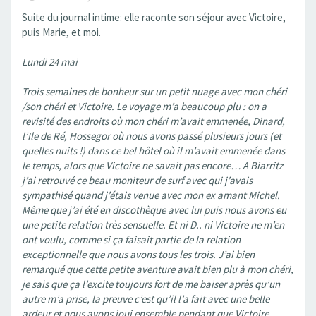
Suite du journal intime: elle raconte son séjour avec Victoire,
puis Marie, et moi.
Lundi 24 mai
Trois semaines de bonheur sur un petit nuage avec mon chéri
/son chéri et Victoire. Le voyage m’a beaucoup plu : on a
revisité des endroits où mon chéri m’avait emmenée, Dinard,
l’Ile de Ré, Hossegor où nous avons passé plusieurs jours (et
quelles nuits !) dans ce bel hôtel où il m’avait emmenée dans
le temps, alors que Victoire ne savait pas encore… A Biarritz
j’ai retrouvé ce beau moniteur de surf avec qui j’avais
sympathisé quand j’étais venue avec mon ex amant Michel.
Même que j’ai été en discothèque avec lui puis nous avons eu
une petite relation très sensuelle. Et ni D.. ni Victoire ne m’en
ont voulu, comme si ça faisait partie de la relation
exceptionnelle que nous avons tous les trois. J’ai bien
remarqué que cette petite aventure avait bien plu à mon chéri,
je sais que ça l’excite toujours fort de me baiser après qu’un
autre m’a prise, la preuve c’est qu’il l’a fait avec une belle
ardeur et nous avons joui ensemble pendant que Victoire