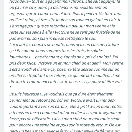
féconde-la» tout en agaçant mon clitoris. Elle sait appuyer là
où ça m’excite, alors ça déclenche immédiatement un
orgasme que je clame haut et fort. Puis il pénètre Victoire tant
qu’il est raide, et très vite jouit à son tour en giclant en l’air, il
s’arrange pour que ça retombe un peu sur mon ventre et le
reste sur ses seins à elle ! Victoire ne se sent pas frustrée de ne
pas avoir eu son plaisir, elle se rattrapera le soir.
Lui il fait les courses de bouffe, nous deux on cuisine, j’adore
ça ! Et comme nous sommes tous les trois de solides
fourchettes… pas étonnant qu’après on a pris du poids ! J’ai
pris deux kilos, Victoire un et mon chéri un et demi. Mon ventre
s’est arrondi et il aime ça, poser sa tête dessus comme sur un
oreiller en tripotant mes tétons, ce qui me fait mouiller.. il me
dit «on te croirait enceinte…» Je pense : si ça pouvait être vrai
!
Je suis heureuse !.. je voudrais que ça dure éternellement..
Le moment du retour approchait. Victoire avait un rendez-
vous important avec son cardio , elle a prit l’avion pour rentrer
à temps en me recommandant de veiller à ce que le «gamin ne
fasse pas de bêtises»!!! J’ai eu mon chéri pour moi toute seule
pour encore une semaine et puis sur la route du retour. On est
parti un beau matin avec le ferry. Il avait envie de flâner avec