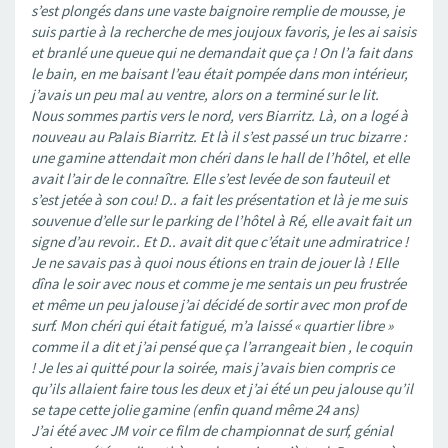
s’est plongés dans une vaste baignoire remplie de mousse, je
suis partie à la recherche de mes joujoux favoris, je les ai saisis
et branlé une queue qui ne demandait que ça ! On l’a fait dans
le bain, en me baisant l’eau était pompée dans mon intérieur,
j’avais un peu mal au ventre, alors on a terminé sur le lit.
Nous sommes partis vers le nord, vers Biarritz. Là, on a logé à
nouveau au Palais Biarritz. Et là il s’est passé un truc bizarre :
une gamine attendait mon chéri dans le hall de l’hôtel, et elle
avait l’air de le connaître. Elle s’est levée de son fauteuil et
s’est jetée à son cou! D.. a fait les présentation et là je me suis
souvenue d’elle sur le parking de l’hôtel à Ré, elle avait fait un
signe d’au revoir.. Et D.. avait dit que c’était une admiratrice !
Je ne savais pas à quoi nous étions en train de jouer là ! Elle
dîna le soir avec nous et comme je me sentais un peu frustrée
et même un peu jalouse j’ai décidé de sortir avec mon prof de
surf. Mon chéri qui était fatigué, m’a laissé « quartier libre »
comme il a dit et j’ai pensé que ça l’arrangeait bien , le coquin
! Je les ai quitté pour la soirée, mais j’avais bien compris ce
qu’ils allaient faire tous les deux et j’ai été un peu jalouse qu’il
se tape cette jolie gamine (enfin quand même 24 ans)
J’ai été avec JM voir ce film de championnat de surf, génial