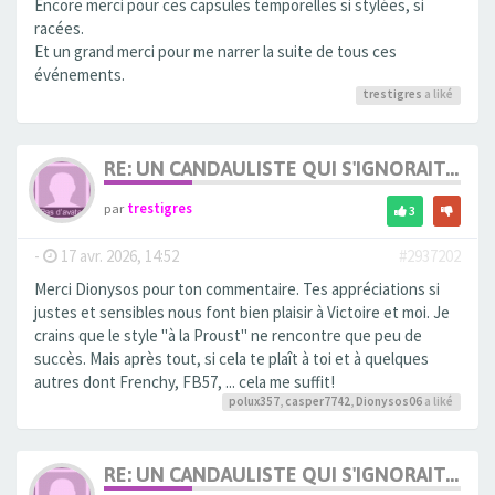
Encore merci pour ces capsules temporelles si stylées, si
racées.
Et un grand merci pour me narrer la suite de tous ces
événements.
trestigres
a liké
RE: UN CANDAULISTE QUI S'IGNORAIT...
par
trestigres
3
-
17 avr. 2026, 14:52
#2937202
Merci Dionysos pour ton commentaire. Tes appréciations si
justes et sensibles nous font bien plaisir à Victoire et moi. Je
crains que le style "à la Proust" ne rencontre que peu de
succès. Mais après tout, si cela te plaît à toi et à quelques
autres dont Frenchy, FB57, ... cela me suffit!
polux357
,
casper7742
,
Dionysos06
a liké
RE: UN CANDAULISTE QUI S'IGNORAIT...