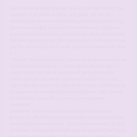
Je fis monter le petit déjeuner que nous prîmes bientôt tous
trois dans la chambre de Marie, que j’étais allé tirer du
sommeil. Alors que nous coquinions gentiment Marie et moi,
Lison nous rejoignit par la porte communicante, surgissant
avec une spontanéité qui contrastait avec la douceur encore
flottante de nos gestes. Elle s’interrompit, confuse et rieuse
à la fois, nous rappelant à l’ordre du jour qui commençait déjà
à
s’imposer. Nous endossâmes chacun des peignoirs de bain en
attendant le room-service. Le passage du serveur, dont le
regard n’était pas dénué de curiosité, laissa derrière lui
comme un léger parfum de connivence indiscrète — trace
fugace de ces rumeurs qui, dans les lieux clos, naissent et se
propagent avec une rapidité presque joyeuse. Lison, loin de
s’en émouvoir, accueillit cela avec une insouciance
souveraine.
La matinée s’étira ensuite dans une lenteur heureuse.
Bientôt, la salle de bain devint le théâtre d’une scène d’une
simplicité presque enfantine : éclats de rire, eau vive, gestes
complices : deux jeunes femmes nues se lavaient l’une l’autre
tout en devisant gaiement ! À les voir ainsi, partageant ce