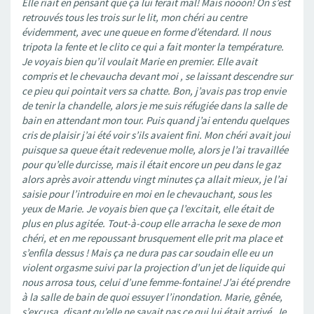
Elle riait en pensant que ça lui ferait mal! Mais nooon! On s’est
retrouvés tous les trois sur le lit, mon chéri au centre
évidemment, avec une queue en forme d’étendard. Il nous
tripota la fente et le clito ce qui a fait monter la température.
Je voyais bien qu’il voulait Marie en premier. Elle avait
compris et le chevaucha devant moi , se laissant descendre sur
ce pieu qui pointait vers sa chatte. Bon, j’avais pas trop envie
de tenir la chandelle, alors je me suis réfugiée dans la salle de
bain en attendant mon tour. Puis quand j’ai entendu quelques
cris de plaisir j’ai été voir s’ils avaient fini. Mon chéri avait joui
puisque sa queue était redevenue molle, alors je l’ai travaillée
pour qu’elle durcisse, mais il était encore un peu dans le gaz
alors après avoir attendu vingt minutes ça allait mieux, je l’ai
saisie pour l’introduire en moi en le chevauchant, sous les
yeux de Marie. Je voyais bien que ça l’excitait, elle était de
plus en plus agitée. Tout-à-coup elle arracha le sexe de mon
chéri, et en me repoussant brusquement elle prit ma place et
s’enfila dessus ! Mais ça ne dura pas car soudain elle eu un
violent orgasme suivi par la projection d’un jet de liquide qui
nous arrosa tous, celui d’une femme-fontaine! J’ai été prendre
à la salle de bain de quoi essuyer l’inondation. Marie, gênée,
s’excusa, disant qu’elle ne savait pas ce qui lui était arrivé. Je