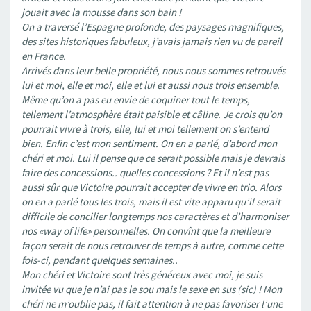
jouait avec la mousse dans son bain !
On a traversé l’Espagne profonde, des paysages magnifiques,
des sites historiques fabuleux, j’avais jamais rien vu de pareil
en France.
Arrivés dans leur belle propriété, nous nous sommes retrouvés
lui et moi, elle et moi, elle et lui et aussi nous trois ensemble.
Même qu’on a pas eu envie de coquiner tout le temps,
tellement l’atmosphère était paisible et câline. Je crois qu’on
pourrait vivre à trois, elle, lui et moi tellement on s’entend
bien. Enfin c’est mon sentiment. On en a parlé, d’abord mon
chéri et moi. Lui il pense que ce serait possible mais je devrais
faire des concessions.. quelles concessions ? Et il n’est pas
aussi sûr que Victoire pourrait accepter de vivre en trio. Alors
on en a parlé tous les trois, mais il est vite apparu qu’il serait
difficile de concilier longtemps nos caractères et d’harmoniser
nos «way of life» personnelles. On convînt que la meilleure
façon serait de nous retrouver de temps à autre, comme cette
fois-ci, pendant quelques semaines..
Mon chéri et Victoire sont très généreux avec moi, je suis
invitée vu que je n’ai pas le sou mais le sexe en sus (sic) ! Mon
chéri ne m’oublie pas, il fait attention à ne pas favoriser l’une