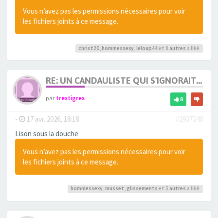
Vous n’avez pas les permissions nécessaires pour voir
les fichiers joints à ce message.
christ20
,
hommessexy
,
leloup44
et 8
autres
a liké
RE: UN CANDAULISTE QUI S'IGNORAIT...
par
trestigres
8
-
17 avr. 2026, 18:18
#2937240
Lison sous la douche
Vous n’avez pas les permissions nécessaires pour voir
les fichiers joints à ce message.
hommessexy
,
musset
,
glissements
et 5
autres
a liké