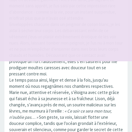
moment sans apprêt, je fus saisi par cette impression rare
d’abondance - comme si la vie, pour un instant suspendue,
m’offrait plus que je n’avais osé attendre.
Enveloppées chacune dans un peignoir de coton blanc, je les
aidai à sécher leur corps. Les débarrassant enfin de ce
vêtement j’eus un plaisir extrêmement érotique de les voir
nues. Alors, laissant tomber mon peignoir, je fus nu à mon tour
et ne pus m’empêcher d’enserrer dans mes bras leurs corps
chauds et humides. Découvrant que ce contact avait
provoqué un fort raidissement, elles s’en saisirent pour me
prodiguer moultes caresses avec douceur tout en se
pressant contre moi.
Le temps passa ainsi, léger et dense à la fois, jusqu’au
moment où nous regagnâmes nos chambres respectives.
Marie nue, attentive et réservée, s’éloigna avec cette grâce
qui faisait écho à sa jeunesse et à sa fraîcheur. Lison, déjà
changée, s’avança près de moi, un sourire malicieux sur les
lèvres, me murmura à l’oreille :
« Ce soir ce sera mon tour,
n’oublie pas… »
Son geste, sa voix, laissait flotter une
douceur complice, tandis que l’océan grondait à l’extérieur,
souverain et silencieux, comme pour garder le secret de cette