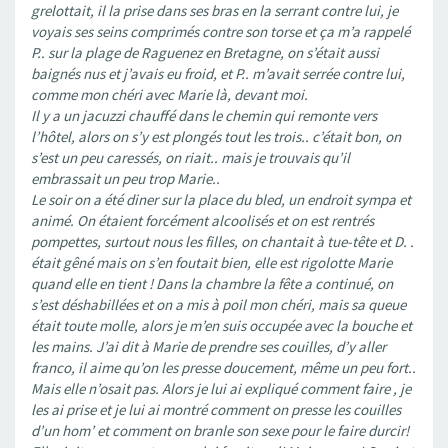
grelottait, il la prise dans ses bras en la serrant contre lui, je
voyais ses seins comprimés contre son torse et ça m’a rappelé
P.. sur la plage de Raguenez en Bretagne, on s’était aussi
baignés nus et j’avais eu froid, et P.. m’avait serrée contre lui,
comme mon chéri avec Marie là, devant moi.
Il y a un jacuzzi chauffé dans le chemin qui remonte vers
l’hôtel, alors on s’y est plongés tout les trois.. c’était bon, on
s’est un peu caressés, on riait.. mais je trouvais qu’il
embrassait un peu trop Marie..
Le soir on a été diner sur la place du bled, un endroit sympa et
animé. On étaient forcément alcoolisés et on est rentrés
pompettes, surtout nous les filles, on chantait à tue-tête et D. .
était gêné mais on s’en foutait bien, elle est rigolotte Marie
quand elle en tient ! Dans la chambre la fête a continué, on
s’est déshabillées et on a mis à poil mon chéri, mais sa queue
était toute molle, alors je m’en suis occupée avec la bouche et
les mains. J’ai dit à Marie de prendre ses couilles, d’y aller
franco, il aime qu’on les presse doucement, même un peu fort..
Mais elle n’osait pas. Alors je lui ai expliqué comment faire , je
les ai prise et je lui ai montré comment on presse les couilles
d’un hom’ et comment on branle son sexe pour le faire durcir!