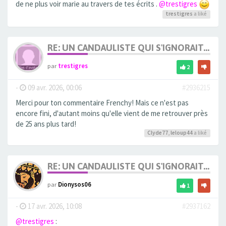
de ne plus voir marie au travers de tes écrits .
@trestigres
trestigres
a liké
RE: UN CANDAULISTE QUI S'IGNORAIT...
par
trestigres
2
-
09 avr. 2026, 00:06
#2936215
Merci pour ton commentaire Frenchy! Mais ce n'est pas
encore fini, d'autant moins qu'elle vient de me retrouver près
de 25 ans plus tard!
Clyde77
,
leloup44
a liké
RE: UN CANDAULISTE QUI S'IGNORAIT...
par
Dionysos06
1
-
17 avr. 2026, 10:08
#2937162
@trestigres
: