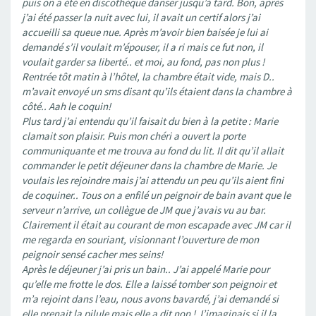
puis on a été en discothèque danser jusqu’à tard. Bon, après
j’ai été passer la nuit avec lui, il avait un certif alors j’ai
accueilli sa queue nue. Après m’avoir bien baisée je lui ai
demandé s’il voulait m’épouser, il a ri mais ce fut non, il
voulait garder sa liberté.. et moi, au fond, pas non plus !
Rentrée tôt matin à l’hôtel, la chambre était vide, mais D..
m’avait envoyé un sms disant qu’ils étaient dans la chambre à
côté.. Aah le coquin!
Plus tard j’ai entendu qu’il faisait du bien à la petite : Marie
clamait son plaisir. Puis mon chéri a ouvert la porte
communiquante et me trouva au fond du lit. Il dit qu’il allait
commander le petit déjeuner dans la chambre de Marie. Je
voulais les rejoindre mais j’ai attendu un peu qu’ils aient fini
de coquiner.. Tous on a enfilé un peignoir de bain avant que le
serveur n’arrive, un collègue de JM que j’avais vu au bar.
Clairement il était au courant de mon escapade avec JM car il
me regarda en souriant, visionnant l’ouverture de mon
peignoir sensé cacher mes seins!
Après le déjeuner j’ai pris un bain.. J’ai appelé Marie pour
qu’elle me frotte le dos. Elle a laissé tomber son peignoir et
m’a rejoint dans l’eau, nous avons bavardé, j’ai demandé si
elle prenait la pilule mais elle a dit non ! J’imaginais si il la