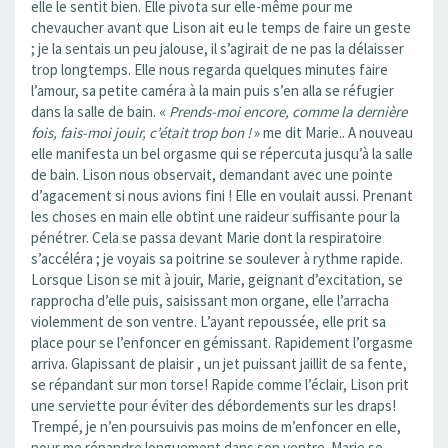
elle le sentit bien. Elle pivota sur elle-même pour me
chevaucher avant que Lison ait eu le temps de faire un geste
; je la sentais un peu jalouse, il s’agirait de ne pas la délaisser
trop longtemps. Elle nous regarda quelques minutes faire
l’amour, sa petite caméra à la main puis s’en alla se réfugier
dans la salle de bain. «
Prends-moi encore, comme la dernière
fois, fais-moi jouir, c’était trop bon !
» me dit Marie.. A nouveau
elle manifesta un bel orgasme qui se répercuta jusqu’à la salle
de bain. Lison nous observait, demandant avec une pointe
d’agacement si nous avions fini ! Elle en voulait aussi. Prenant
les choses en main elle obtint une raideur suffisante pour la
pénétrer. Cela se passa devant Marie dont la respiratoire
s’accéléra ; je voyais sa poitrine se soulever à rythme rapide.
Lorsque Lison se mit à jouir, Marie, geignant d’excitation, se
rapprocha d’elle puis, saisissant mon organe, elle l’arracha
violemment de son ventre. L’ayant repoussée, elle prit sa
place pour se l’enfoncer en gémissant. Rapidement l’orgasme
arriva. Glapissant de plaisir , un jet puissant jaillit de sa fente,
se répandant sur mon torse! Rapide comme l’éclair, Lison prit
une serviette pour éviter des débordements sur les draps!
Trempé, je n’en poursuivis pas moins de m’enfoncer en elle,
pour me répandre longuement dans son ventre. Marie se