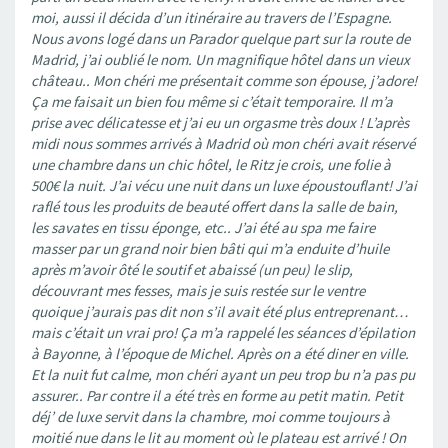
moi, aussi il décida d’un itinéraire au travers de l’Espagne.
Nous avons logé dans un Parador quelque part sur la route de
Madrid, j’ai oublié le nom. Un magnifique hôtel dans un vieux
château.. Mon chéri me présentait comme son épouse, j’adore!
Ça me faisait un bien fou même si c’était temporaire. Il m’a
prise avec délicatesse et j’ai eu un orgasme très doux ! L’après
midi nous sommes arrivés à Madrid où mon chéri avait réservé
une chambre dans un chic hôtel, le Ritz je crois, une folie à
500€ la nuit. J’ai vécu une nuit dans un luxe époustouflant! J’ai
raflé tous les produits de beauté offert dans la salle de bain,
les savates en tissu éponge, etc.. J’ai été au spa me faire
masser par un grand noir bien bâti qui m’a enduite d’huile
après m’avoir ôté le soutif et abaissé (un peu) le slip,
découvrant mes fesses, mais je suis restée sur le ventre
quoique j’aurais pas dit non s’il avait été plus entreprenant…
mais c’était un vrai pro! Ça m’a rappelé les séances d’épilation
à Bayonne, à l’époque de Michel. Après on a été diner en ville.
Et la nuit fut calme, mon chéri ayant un peu trop bu n’a pas pu
assurer.. Par contre il a été très en forme au petit matin. Petit
déj’ de luxe servit dans la chambre, moi comme toujours à
moitié nue dans le lit au moment où le plateau est arrivé ! On