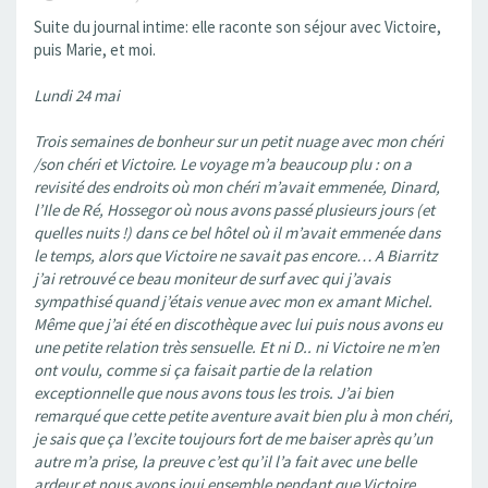
Suite du journal intime: elle raconte son séjour avec Victoire,
puis Marie, et moi.
Lundi 24 mai
Trois semaines de bonheur sur un petit nuage avec mon chéri
/son chéri et Victoire. Le voyage m’a beaucoup plu : on a
revisité des endroits où mon chéri m’avait emmenée, Dinard,
l’Ile de Ré, Hossegor où nous avons passé plusieurs jours (et
quelles nuits !) dans ce bel hôtel où il m’avait emmenée dans
le temps, alors que Victoire ne savait pas encore… A Biarritz
j’ai retrouvé ce beau moniteur de surf avec qui j’avais
sympathisé quand j’étais venue avec mon ex amant Michel.
Même que j’ai été en discothèque avec lui puis nous avons eu
une petite relation très sensuelle. Et ni D.. ni Victoire ne m’en
ont voulu, comme si ça faisait partie de la relation
exceptionnelle que nous avons tous les trois. J’ai bien
remarqué que cette petite aventure avait bien plu à mon chéri,
je sais que ça l’excite toujours fort de me baiser après qu’un
autre m’a prise, la preuve c’est qu’il l’a fait avec une belle
ardeur et nous avons joui ensemble pendant que Victoire