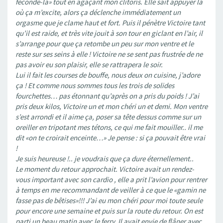
féconde-la» tout en agaçant mon clitoris. Elle sait appuyer là
où ça m’excite, alors ça déclenche immédiatement un
orgasme que je clame haut et fort. Puis il pénètre Victoire tant
qu’il est raide, et très vite jouit à son tour en giclant en l’air, il
s’arrange pour que ça retombe un peu sur mon ventre et le
reste sur ses seins à elle ! Victoire ne se sent pas frustrée de ne
pas avoir eu son plaisir, elle se rattrapera le soir.
Lui il fait les courses de bouffe, nous deux on cuisine, j’adore
ça ! Et comme nous sommes tous les trois de solides
fourchettes… pas étonnant qu’après on a pris du poids ! J’ai
pris deux kilos, Victoire un et mon chéri un et demi. Mon ventre
s’est arrondi et il aime ça, poser sa tête dessus comme sur un
oreiller en tripotant mes tétons, ce qui me fait mouiller.. il me
dit «on te croirait enceinte…» Je pense : si ça pouvait être vrai
!
Je suis heureuse !.. je voudrais que ça dure éternellement..
Le moment du retour approchait. Victoire avait un rendez-
vous important avec son cardio , elle a prit l’avion pour rentrer
à temps en me recommandant de veiller à ce que le «gamin ne
fasse pas de bêtises»!!! J’ai eu mon chéri pour moi toute seule
pour encore une semaine et puis sur la route du retour. On est
parti un beau matin avec le ferry. Il avait envie de flâner avec