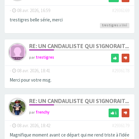
-
08 avr. 2026, 16:59
#2936169
trestigres belle série, merci
trestigres
a liké
RE: UN CANDAULISTE QUI S'IGNORAIT...
par
trestigres
-
08 avr. 2026, 18:41
#2936178
Merci pour votre msg.
RE: UN CANDAULISTE QUI S'IGNORAIT...
par
frenchy
1
-
08 avr. 2026, 18:42
#2936179
Magnifique moment avant ce départ qui me rend triste à l'idée