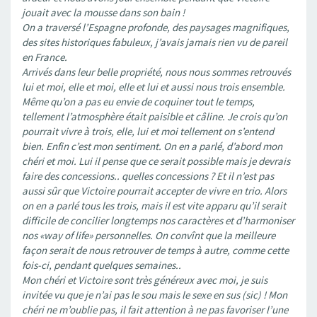
jouait avec la mousse dans son bain !
On a traversé l’Espagne profonde, des paysages magnifiques,
des sites historiques fabuleux, j’avais jamais rien vu de pareil
en France.
Arrivés dans leur belle propriété, nous nous sommes retrouvés
lui et moi, elle et moi, elle et lui et aussi nous trois ensemble.
Même qu’on a pas eu envie de coquiner tout le temps,
tellement l’atmosphère était paisible et câline. Je crois qu’on
pourrait vivre à trois, elle, lui et moi tellement on s’entend
bien. Enfin c’est mon sentiment. On en a parlé, d’abord mon
chéri et moi. Lui il pense que ce serait possible mais je devrais
faire des concessions.. quelles concessions ? Et il n’est pas
aussi sûr que Victoire pourrait accepter de vivre en trio. Alors
on en a parlé tous les trois, mais il est vite apparu qu’il serait
difficile de concilier longtemps nos caractères et d’harmoniser
nos «way of life» personnelles. On convînt que la meilleure
façon serait de nous retrouver de temps à autre, comme cette
fois-ci, pendant quelques semaines..
Mon chéri et Victoire sont très généreux avec moi, je suis
invitée vu que je n’ai pas le sou mais le sexe en sus (sic) ! Mon
chéri ne m’oublie pas, il fait attention à ne pas favoriser l’une