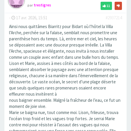
par
trestigres
11
-
17 avr. 2026, 15:51
#2937214
Ainsi nous quittâmes Biarritz pour Bidart où l’hôtel la Villa
l’Arche, perchée sur la falaise, semblait nous promettre une
parenthèse hors du temps. Là, entre mer et ciel, les heures
se déposaient avec une douceur presque irréelle. La Villa
l’Arche, spacieuse et élégante, nous invita à nous installer
comme un couple avec enfant dans une bulle hors du temps.
Lison et Marie, assises à mes côtés au bord de la falaise,
semblaient absorber le paysage avec une attention presque
religieuse, chacune à sa manière dans l’émerveillement de la
découverte. Le vaste océan, le secret d’une plage déserte
que seuls quelques rares promeneurs osaient encore
effleurer nous invitèrent à
nous baigner ensemble. Malgré la fraîcheur de l’eau, ce fut un
moment de joie vive.
Marie se baigna nue, tout comme moi. Lison, frileuse, trouva
l’océan trop froid et les vagues trop fortes. Je serrai Marie
contre moi pour résister à l’assaut des vagues qui nous
submergeaient avec une force sans cesse renouvelée. Elle