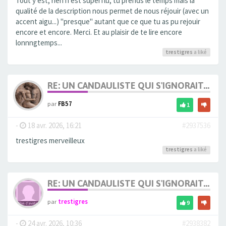
Tout y est, rien n'est superflu, tu prends le temps mais la
qualité de la description nous permet de nous réjouir (avec un
accent aigu...) "presque" autant que ce que tu as pu rejouir
encore et encore. Merci. Et au plaisir de te lire encore
lonnngtemps...
trestigres
a liké
RE: UN CANDAULISTE QUI S'IGNORAIT...
par
FB57
1
-
18 avr. 2026, 16:21
#2937536
trestigres merveilleux
trestigres
a liké
RE: UN CANDAULISTE QUI S'IGNORAIT...
par
trestigres
9
-
24 avr. 2026, 10:36
#2938382