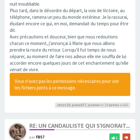
nuit inoubliable.
Plus tard, dans le désordre du départ, la voix de Victoire, au
téléphone, ramena un peu du monde extérieur. Je la rassurai,
éludant encore ce qui, en moi, demandait du temps pour être
dit.
Avec précautions et douceur, bien que nous redoutions
chacun ce moment, j’annonçai à Marie que nous allions
prendre la route du retour. Lorsqu’il fut temps de nous
séparer, au moment de faire nos adieux elle me souffla de lui
accorder encore quelques jours de cet enchantement qu’elle
venait de vivre.
Vous n’avez pas les permissions nécessaires pour voir
les fichiers joints à ce message.
christ20
,
polux357
,
lyonnel
et 19
autres
a liké
RE: UN CANDAULISTE QUI S'IGNORAIT...
par
FB57
1