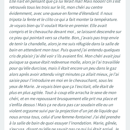
Elle riait en pensant que ça lui ferait mal! Mais nooon! On s’est
retrouvés tous les trois sur le lit, mon chéri au centre
évidemment, avec une queue en forme d’étendard. Il nous
tripota la fente et le clito ce qui a fait monter la température.
Je voyais bien qu’il voulait Marie en premier. Elle avait
compris et le chevaucha devant moi , se laissant descendre sur
ce pieu qui pointait vers sa chatte. Bon, j’avais pas trop envie
de tenir la chandelle, alors je me suis réfugiée dans la salle de
bain en attendant mon tour. Puis quand j’ai entendu quelques
cris de plaisir j’ai été voir s’ils avaient fini. Mon chéri avait joui
puisque sa queue était redevenue molle, alors je l’ai travaillée
pour qu’elle durcisse, mais il était encore un peu dans le gaz
alors après avoir attendu vingt minutes ça allait mieux, je l’ai
saisie pour l’introduire en moi en le chevauchant, sous les
yeux de Marie. Je voyais bien que ça l’excitait, elle était de
plus en plus agitée. Tout-à-coup elle arracha le sexe de mon
chéri, et en me repoussant brusquement elle prit ma place et
s’enfila dessus ! Mais ça ne dura pas car soudain elle eu un
violent orgasme suivi par la projection d’un jet de liquide qui
nous arrosa tous, celui d’une femme-fontaine! J’ai été prendre
à la salle de bain de quoi essuyer l’inondation. Marie, gênée,
s’excusa, disant qu’elle ne savait pas ce qui lui était arrivé. Je