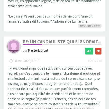
mœurs, en apparence légère, mais en réalité si profondément
attachante et humaine.
"Le passé, l'avenir, ces deux moitiés de vie dont l'une dit
jamais et l'autre dit toujours." Alphonse de Lamartine.
trestigres
a liké
RE: UN CANDAULISTE QUI S'IGNORAIT...
par
Masterlaurent
1
-
18 avr. 2026, 16:15
#2937534
Il y avait longtemps que j'étais venu sur ton post et avec
regret, car c'est toujours le même enchantement érotique et
intellectuel qui m'anime à la lecture de ta prose (sans compter
les images magnifiques qui agrémentent le tout).... Quel
bonheur de lire ainsi des aventures parfaitement racontées,
plus encore par la qualité de la rédaction et le respect de
notre belle langue (je parle du Français, pas de celle de tes
amantes, dont je ne doute toutefois pas de la gourmandise!!).