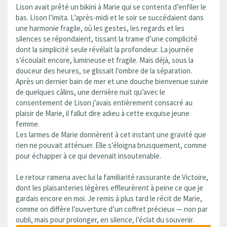
Lison avait prêté un bikini à Marie qui se contenta d’enfiler le
bas. Lison l’imita. L’après-midi et le soir se succédaient dans
une harmonie fragile, où les gestes, les regards et les
silences se répondaient, tissant la trame d’une complicité
dont la simplicité seule révélait la profondeur. La journée
s’écoulait encore, lumineuse et fragile. Mais déjà, sous la
douceur des heures, se glissait l’ombre de la séparation.
Après un dernier bain de mer et une douche bienvenue suivie
de quelques câlins, une dernière nuit qu’avec le
consentement de Lison j’avais entièrement consacré au
plaisir de Marie, il fallut dire adieu à cette exquise jeune
femme.
Les larmes de Marie donnèrent à cet instant une gravité que
rien ne pouvait atténuer. Elle s’éloigna brusquement, comme
pour échapper à ce qui devenait insoutenable.
Le retour ramena avec lui la familiarité rassurante de Victoire,
dont les plaisanteries légères effleurèrent à peine ce que je
gardais encore en moi. Je remis à plus tard le récit de Marie,
comme on diffère l’ouverture d’un coffret précieux — non par
oubli, mais pour prolonger, en silence, l’éclat du souvenir.