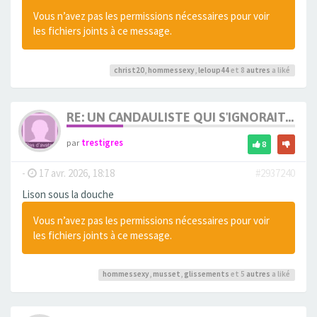
Vous n’avez pas les permissions nécessaires pour voir
les fichiers joints à ce message.
christ20
,
hommessexy
,
leloup44
et 8
autres
a liké
RE: UN CANDAULISTE QUI S'IGNORAIT...
par
trestigres
8
-
17 avr. 2026, 18:18
#2937240
Lison sous la douche
Vous n’avez pas les permissions nécessaires pour voir
les fichiers joints à ce message.
hommessexy
,
musset
,
glissements
et 5
autres
a liké