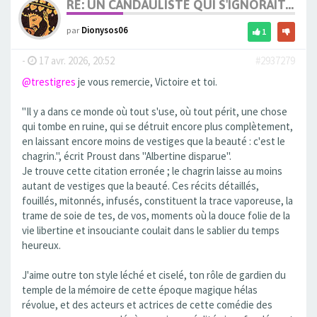
RE: UN CANDAULISTE QUI S'IGNORAIT...
par
Dionysos06
1
-
17 avr. 2026, 20:52
#2937279
@trestigres
je vous remercie, Victoire et toi.
"Il y a dans ce monde où tout s'use, où tout périt, une chose
qui tombe en ruine, qui se détruit encore plus complètement,
en laissant encore moins de vestiges que la beauté : c'est le
chagrin.", écrit Proust dans "Albertine disparue".
Je trouve cette citation erronée ; le chagrin laisse au moins
autant de vestiges que la beauté. Ces récits détaillés,
fouillés, mitonnés, infusés, constituent la trace vaporeuse, la
trame de soie de tes, de vos, moments où la douce folie de la
vie libertine et insouciante coulait dans le sablier du temps
heureux.
J'aime outre ton style léché et ciselé, ton rôle de gardien du
temple de la mémoire de cette époque magique hélas
révolue, et des acteurs et actrices de cette comédie des