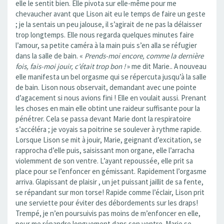
elle le sentit bien. Elle pivota sur elle-même pour me
chevaucher avant que Lison ait eu le temps de faire un geste
; je la sentais un peu jalouse, il s’agirait de ne pas la délaisser
trop longtemps. Elle nous regarda quelques minutes faire
l’amour, sa petite caméra à la main puis s’en alla se réfugier
dans la salle de bain. «
Prends-moi encore, comme la dernière
fois, fais-moi jouir, c’était trop bon !
» me dit Marie.. A nouveau
elle manifesta un bel orgasme qui se répercuta jusqu’à la salle
de bain. Lison nous observait, demandant avec une pointe
d’agacement si nous avions fini ! Elle en voulait aussi. Prenant
les choses en main elle obtint une raideur suffisante pour la
pénétrer. Cela se passa devant Marie dont la respiratoire
s’accéléra ; je voyais sa poitrine se soulever à rythme rapide.
Lorsque Lison se mit à jouir, Marie, geignant d’excitation, se
rapprocha d’elle puis, saisissant mon organe, elle l’arracha
violemment de son ventre. L’ayant repoussée, elle prit sa
place pour se l’enfoncer en gémissant. Rapidement l’orgasme
arriva. Glapissant de plaisir , un jet puissant jaillit de sa fente,
se répandant sur mon torse! Rapide comme l’éclair, Lison prit
une serviette pour éviter des débordements sur les draps!
Trempé, je n’en poursuivis pas moins de m’enfoncer en elle,
pour me répandre longuement dans son ventre. Marie se