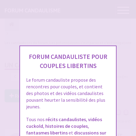
Ouvrir
FORUM CANDAULISME
la
navigatio
Les candaulistes du forum, Les présentations c'est par ici et c'est obligatoire
FORUM CANDAULISTE POUR
UN CANDAULISTE QUI S'IGNORAIT...
COUPLES LIBERTINS
1221 messages
1
…
37
38
39
40
41
Le forum candauliste propose des
rencontres pour couples, et contient
des photos et des vidéos candaulistes
Répondre à ce post
pouvant heurter la sensibilité des plus
jeunes.
Tous nos
récits candaulistes
,
vidéos
Voir tous les participants
cuckold
,
histoires de couples
,
fantasmes libertins
et
discussions sur
RE: UN CANDAULISTE QUI S'IGNORAIT...