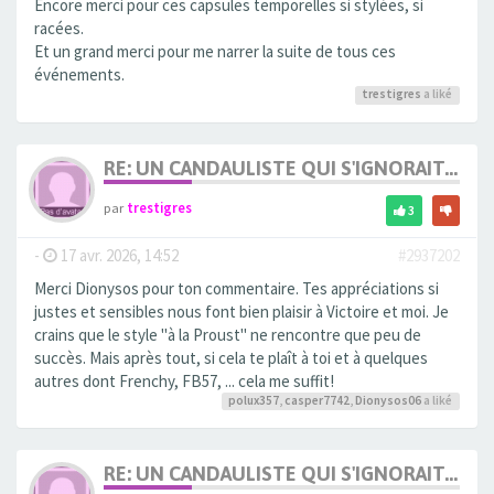
Encore merci pour ces capsules temporelles si stylées, si
racées.
Et un grand merci pour me narrer la suite de tous ces
événements.
trestigres
a liké
RE: UN CANDAULISTE QUI S'IGNORAIT...
par
trestigres
3
-
17 avr. 2026, 14:52
#2937202
Merci Dionysos pour ton commentaire. Tes appréciations si
justes et sensibles nous font bien plaisir à Victoire et moi. Je
crains que le style "à la Proust" ne rencontre que peu de
succès. Mais après tout, si cela te plaît à toi et à quelques
autres dont Frenchy, FB57, ... cela me suffit!
polux357
,
casper7742
,
Dionysos06
a liké
RE: UN CANDAULISTE QUI S'IGNORAIT...