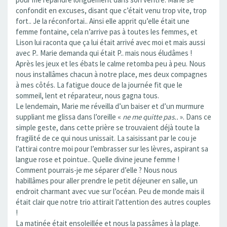
confondit en excuses, disant que c’était venu trop vite, trop
fort.. Je la réconfortai.. Ainsi elle apprit qu’elle était une
femme fontaine, cela n’arrive pas à toutes les femmes, et
Lison lui raconta que ça lui était arrivé avec moi et mais aussi
avec P.. Marie demanda qui était P.. mais nous éludâmes !
Après les jeux et les ébats le calme retomba peu à peu. Nous
nous installâmes chacun à notre place, mes deux compagnes
à mes côtés. La fatigue douce de la journée fit que le
sommeil, lent et réparateur, nous gagna tous.
Le lendemain, Marie me réveilla d’un baiser et d’un murmure
suppliant me glissa dans l’oreille «
ne me quitte pas..
». Dans ce
simple geste, dans cette prière se trouvaient déjà toute la
fragilité de ce qui nous unissait. La saisissant par le cou je
l’attirai contre moi pour l’embrasser sur les lèvres, aspirant sa
langue rose et pointue.. Quelle divine jeune femme !
Comment pourrais-je me séparer d’elle ? Nous nous
habillâmes pour aller prendre le petit déjeuner en salle, un
endroit charmant avec vue sur l’océan. Peu de monde mais il
était clair que notre trio attirait l’attention des autres couples
!
La matinée était ensoleillée et nous la passâmes à la plage.