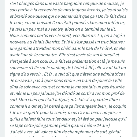
s’est plongés dans une vaste baignoire remplie de mousse, je
suis partie à la recherche de mes joujoux favoris, je les ai saisis
et branlé une queue qui ne demandait que ça ! On l’a fait dans
le bain, en me baisant l’eau était pompée dans mon intérieur,
j’avais un peu mal au ventre, alors on a terminé sur le lit.
Nous sommes partis vers le nord, vers Biarritz. Là, on a logé à
nouveau au Palais Biarritz. Et là il s’est passé un truc bizarre :
une gamine attendait mon chéri dans le hall de l’hôtel, et elle
avait l’air de le connaître. Elle s’est levée de son fauteuil et
s’est jetée à son cou! D.. a fait les présentation et là je me suis
souvenue d’elle sur le parking de l’hôtel à Ré, elle avait fait un
signe d’au revoir.. Et D.. avait dit que c’était une admiratrice !
Je ne savais pas à quoi nous étions en train de jouer là ! Elle
dîna le soir avec nous et comme je me sentais un peu frustrée
et même un peu jalouse j’ai décidé de sortir avec mon prof de
surf. Mon chéri qui était fatigué, m’a laissé « quartier libre »
comme il a dit et j’ai pensé que ça l’arrangeait bien , le coquin
! Je les ai quitté pour la soirée, mais j’avais bien compris ce
qu’ils allaient faire tous les deux et j’ai été un peu jalouse qu’il
se tape cette jolie gamine (enfin quand même 24 ans)
J’ai été avec JM voir ce film de championnat de surf, génial