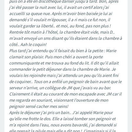
puis on a été en discothèque danser jusqu’à tard. Bon, après
j’ai été passer la nuit avec lui, il avait un certif alors j’ai
accueilli sa queue nue. Après m’avoir bien baisée je lui ai
demandé s’il voulait m’épouser, il a ri mais ce fut non, il
voulait garder sa liberté.. et moi, au fond, pas non plus !
Rentrée tôt matin à l’hôtel, la chambre était vide, mais D..
m’avait envoyé un sms disant qu’ils étaient dans la chambre à
côté.. Aah le coquin!
Plus tard j’ai entendu qu’il faisait du bien à la petite : Marie
clamait son plaisir. Puis mon chéri a ouvert la porte
communiquante et me trouva au fond du lit. Il dit qu’il allait
commander le petit déjeuner dans la chambre de Marie. Je
voulais les rejoindre mais j’ai attendu un peu qu’ils aient fini
de coquiner.. Tous on a enfilé un peignoir de bain avant que le
serveur n’arrive, un collègue de JM que j’avais vu au bar.
Clairement il était au courant de mon escapade avec JM car il
me regarda en souriant, visionnant l’ouverture de mon
peignoir sensé cacher mes seins!
Après le déjeuner j’ai pris un bain.. J’ai appelé Marie pour
qu’elle me frotte le dos. Elle a laissé tomber son peignoir et
m’a rejoint dans l’eau, nous avons bavardé, j’ai demandé si
elle prenait la pilule mais elle a dit non ! J’imaginais si il la