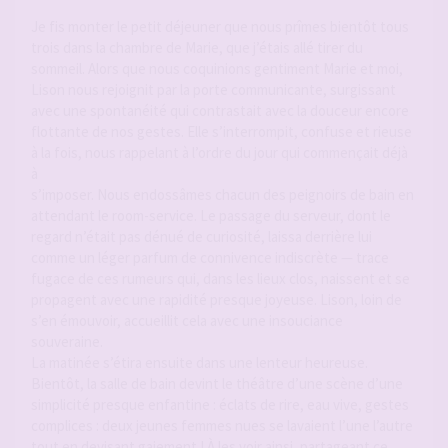
Je fis monter le petit déjeuner que nous prîmes bientôt tous
trois dans la chambre de Marie, que j’étais allé tirer du
sommeil. Alors que nous coquinions gentiment Marie et moi,
Lison nous rejoignit par la porte communicante, surgissant
avec une spontanéité qui contrastait avec la douceur encore
flottante de nos gestes. Elle s’interrompit, confuse et rieuse
à la fois, nous rappelant à l’ordre du jour qui commençait déjà
à
s’imposer. Nous endossâmes chacun des peignoirs de bain en
attendant le room-service. Le passage du serveur, dont le
regard n’était pas dénué de curiosité, laissa derrière lui
comme un léger parfum de connivence indiscrète — trace
fugace de ces rumeurs qui, dans les lieux clos, naissent et se
propagent avec une rapidité presque joyeuse. Lison, loin de
s’en émouvoir, accueillit cela avec une insouciance
souveraine.
La matinée s’étira ensuite dans une lenteur heureuse.
Bientôt, la salle de bain devint le théâtre d’une scène d’une
simplicité presque enfantine : éclats de rire, eau vive, gestes
complices : deux jeunes femmes nues se lavaient l’une l’autre
tout en devisant gaiement ! À les voir ainsi, partageant ce