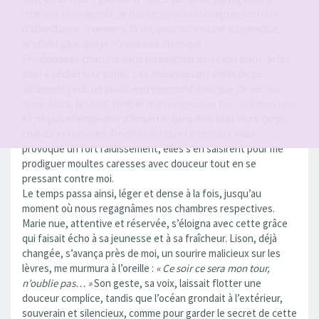
moment sans apprêt, je fus saisi par cette impression rare
d’abondance - comme si la vie, pour un instant suspendue,
m’offrait plus que je n’avais osé attendre.
Enveloppées chacune dans un peignoir de coton blanc, je les
aidai à sécher leur corps. Les débarrassant enfin de ce
vêtement j’eus un plaisir extrêmement érotique de les voir
nues. Alors, laissant tomber mon peignoir, je fus nu à mon tour
et ne pus m’empêcher d’enserrer dans mes bras leurs corps
chauds et humides. Découvrant que ce contact avait
provoqué un fort raidissement, elles s’en saisirent pour me
prodiguer moultes caresses avec douceur tout en se
pressant contre moi.
Le temps passa ainsi, léger et dense à la fois, jusqu’au
moment où nous regagnâmes nos chambres respectives.
Marie nue, attentive et réservée, s’éloigna avec cette grâce
qui faisait écho à sa jeunesse et à sa fraîcheur. Lison, déjà
changée, s’avança près de moi, un sourire malicieux sur les
lèvres, me murmura à l’oreille :
« Ce soir ce sera mon tour,
n’oublie pas… »
Son geste, sa voix, laissait flotter une
douceur complice, tandis que l’océan grondait à l’extérieur,
souverain et silencieux, comme pour garder le secret de cette