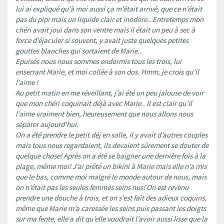
lui ai expliqué qu’à moi aussi ça m’était arrivé, que ce n’était
pas du pipi mais un liquide clair et inodore.. Entretemps mon
chéri avait joui dans son ventre mais il était un peu à sec à
force d’éjaculer si souvent, y avait juste quelques petites
gouttes blanches qui sortaient de Marie..
Epuisés nous nous sommes endormis tous les trois, lui
enserrant Marie, et moi collée à son dos. Hmm, je crois qu’il
l’aime !
Au petit matin en me réveillant, j’ai été un peu jalouse de voir
que mon chéri coquinait déjà avec Marie.. Il est clair qu’il
l’aime vraiment bien, heureusement que nous allons nous
séparer aujourd’hui.
On a été prendre le petit déj en salle, il y avait d’autres couples
mais tous nous regardaient, ils devaient sûrement se douter de
quelque chose! Après on a été se baigner une dernière fois à la
plage, même moi! J’ai prêté un bikini à Marie mais elle n’a mis
que le bas, comme moi malgré le monde autour de nous, mais
on n’était pas les seules femmes seins nus! On est revenu
prendre une douche à trois, et on s’est fait des adieux coquins,
même que Marie m’a caressée les seins puis passant les doigts
sur ma fente, elle a dit qu’elle voudrait l’avoir aussi lisse que la