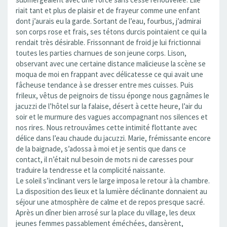
riait tant et plus de plaisir et de frayeur comme une enfant
dont j’aurais eu la garde. Sortant de l’eau, fourbus, j’admirai
son corps rose et frais, ses tétons durcis pointaient ce qui la
rendait très désirable. Frissonnant de froid je lui frictionnai
toutes les parties charnues de son jeune corps. Lison,
observant avec une certaine distance malicieuse la scène se
moqua de moi en frappant avec délicatesse ce qui avait une
fâcheuse tendance à se dresser entre mes cuisses. Puis
frileux, vêtus de peignoirs de tissu éponge nous gagnâmes le
jacuzzi de l’hôtel sur la falaise, désert à cette heure, l’air du
soir et le murmure des vagues accompagnant nos silences et
nos rires. Nous retrouvâmes cette intimité flottante avec
délice dans l’eau chaude du jacuzzi. Marie, frémissante encore
de la baignade, s’adossa à moi et je sentis que dans ce
contact, il n’était nul besoin de mots ni de caresses pour
traduire la tendresse et la complicité naissante.
Le soleil s’inclinant vers le large imposa le retour à la chambre.
La disposition des lieux et la lumière déclinante donnaient au
séjour une atmosphère de calme et de repos presque sacré.
Après un dîner bien arrosé sur la place du village, les deux
jeunes femmes passablement éméchées, dansèrent,