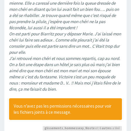
mienne. Elle a caressé une dernière fois la queue dressée de
mon chéri en disant qu’on lui avait fait un bien fou…. puis on
a été se rhabiller. Je trouve quand même que c’est risqué de
pas prendre la pilule, j’espère que mon chéri ne la pas
fécondée, lui aussi il a été imprudent !
On est parti pour Biarritz pour y déposer Marie. J’ai laissé mon
chéri lui faire ses adieux . Comme elle pleurait j’ai été la
consoler puis elle est partie sans dire un mot.. C’était trop dur
pour elle.
J’ai retrouvé mon chéri et nous sommes repartis, cap au nord.
On a fait une étape dans un hôtel je sais plus où mais j’ai bien
aimé dire que mon chéri est mon mari et moi son épouse
même si c’est du fantasme. Victoire s’est un peu moquée de
nous : monsieur et madame D.. V.. !! Mais moi j’étais fière de le
dire, ça me faisait du bien.
Vous n’avez pas les permissions nécessaires pour voir
les fichiers joints à ce message.
glissements
,
hommessexy
,
Noste
et 6
autres
a liké