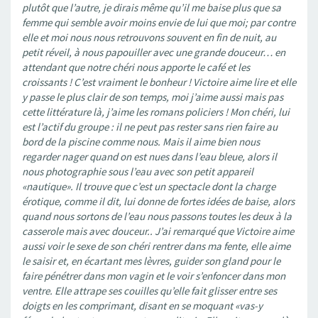
plutôt que l’autre, je dirais même qu’il me baise plus que sa
femme qui semble avoir moins envie de lui que moi; par contre
elle et moi nous nous retrouvons souvent en fin de nuit, au
petit réveil, à nous papouiller avec une grande douceur… en
attendant que notre chéri nous apporte le café et les
croissants ! C’est vraiment le bonheur ! Victoire aime lire et elle
y passe le plus clair de son temps, moi j’aime aussi mais pas
cette littérature là, j’aime les romans policiers ! Mon chéri, lui
est l’actif du groupe : il ne peut pas rester sans rien faire au
bord de la piscine comme nous. Mais il aime bien nous
regarder nager quand on est nues dans l’eau bleue, alors il
nous photographie sous l’eau avec son petit appareil
«nautique». Il trouve que c’est un spectacle dont la charge
érotique, comme il dit, lui donne de fortes idées de baise, alors
quand nous sortons de l’eau nous passons toutes les deux à la
casserole mais avec douceur.. J’ai remarqué que Victoire aime
aussi voir le sexe de son chéri rentrer dans ma fente, elle aime
le saisir et, en écartant mes lèvres, guider son gland pour le
faire pénétrer dans mon vagin et le voir s’enfoncer dans mon
ventre. Elle attrape ses couilles qu’elle fait glisser entre ses
doigts en les comprimant, disant en se moquant «vas-y