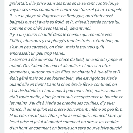
grelottait, il la prise dans ses bras en la serrant contre lui, je
voyais ses seins comprimés contre son torse et ça m’a rappelé
P.. sur la plage de Raguenez en Bretagne, on s’était aussi
baignés nus et j’avais eu froid, et P.. m’avait serrée contre lui,
comme mon chéri avec Marie là, devant moi.
Il y a un jacuzzi chauffé dans le chemin qui remonte vers
l’hôtel, alors on s’y est plongés tout les trois.. c’était bon, on
s’est un peu caressés, on riait.. mais je trouvais qu’il
embrassait un peu trop Marie..
Le soir on a été diner sur la place du bled, un endroit sympa et
animé. On étaient forcément alcoolisés et on est rentrés
pompettes, surtout nous les filles, on chantait à tue-tête et D. .
était gêné mais on s’en foutait bien, elle est rigolotte Marie
quand elle en tient ! Dans la chambre la fête a continué, on
s’est déshabillées et on a mis à poil mon chéri, mais sa queue
était toute molle, alors je m’en suis occupée avec la bouche et
les mains. J’ai dit à Marie de prendre ses couilles, d’y aller
franco, il aime qu’on les presse doucement, même un peu fort..
Mais elle n’osait pas. Alors je lui ai expliqué comment faire , je
les ai prise et je lui ai montré comment on presse les couilles
d’un hom’ et comment on branle son sexe pour le faire durcir!