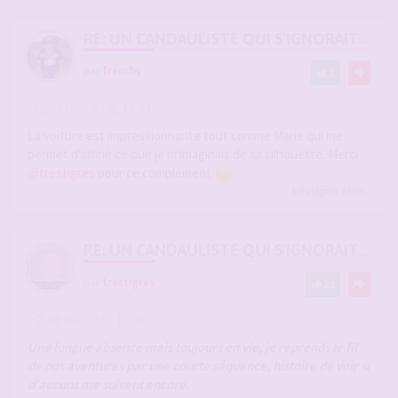
RE: UN CANDAULISTE QUI S'IGNORAIT...
par
frenchy
1
-
02 févr. 2026, 17:24
#2925824
La voiture est impressionnante tout comme Marie qui me
permet d'affiné ce que je m'imaginais de sa silhouette. Merci
@trestigres
pour ce complément
trestigres
a liké
RE: UN CANDAULISTE QUI S'IGNORAIT...
par
trestigres
22
-
08 avr. 2026, 16:58
#2936168
Une longue absence mais toujours en vie, je reprends le fil
de nos aventures par une courte séquence, histoire de voir si
d'aucuns me suivent encore.