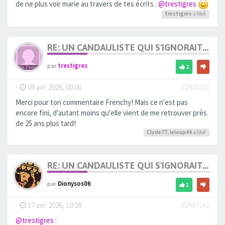
de ne plus voir marie au travers de tes écrits .
@trestigres
trestigres
a liké
RE: UN CANDAULISTE QUI S'IGNORAIT...
par
trestigres
2
-
09 avr. 2026, 00:06
#2936215
Merci pour ton commentaire Frenchy! Mais ce n'est pas
encore fini, d'autant moins qu'elle vient de me retrouver près
de 25 ans plus tard!
Clyde77
,
leloup44
a liké
RE: UN CANDAULISTE QUI S'IGNORAIT...
par
Dionysos06
1
-
17 avr. 2026, 10:08
#2937162
@trestigres
: