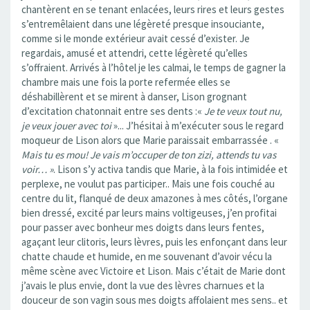
chantèrent en se tenant enlacées, leurs rires et leurs gestes
s’entremêlaient dans une légèreté presque insouciante,
comme si le monde extérieur avait cessé d’exister. Je
regardais, amusé et attendri, cette légèreté qu’elles
s’offraient. Arrivés à l’hôtel je les calmai, le temps de gagner la
chambre mais une fois la porte refermée elles se
déshabillèrent et se mirent à danser, Lison grognant
d’excitation chatonnait entre ses dents :«
Je te veux tout nu,
je veux jouer avec toi
»... J’hésitai à m’exécuter sous le regard
moqueur de Lison alors que Marie paraissait embarrassée . «
Mais tu es mou! Je vais m’occuper de ton zizi, attends tu vas
voir… »
. Lison s’y activa tandis que Marie, à la fois intimidée et
perplexe, ne voulut pas participer.. Mais une fois couché au
centre du lit, flanqué de deux amazones à mes côtés, l’organe
bien dressé, excité par leurs mains voltigeuses, j’en profitai
pour passer avec bonheur mes doigts dans leurs fentes,
agaçant leur clitoris, leurs lèvres, puis les enfonçant dans leur
chatte chaude et humide, en me souvenant d’avoir vécu la
même scène avec Victoire et Lison. Mais c’était de Marie dont
j’avais le plus envie, dont la vue des lèvres charnues et la
douceur de son vagin sous mes doigts affolaient mes sens.. et