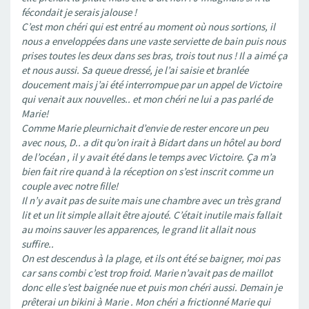
fécondait je serais jalouse !
C’est mon chéri qui est entré au moment où nous sortions, il
nous a enveloppées dans une vaste serviette de bain puis nous
prises toutes les deux dans ses bras, trois tout nus ! Il a aimé ça
et nous aussi. Sa queue dressé, je l’ai saisie et branlée
doucement mais j’ai été interrompue par un appel de Victoire
qui venait aux nouvelles.. et mon chéri ne lui a pas parlé de
Marie!
Comme Marie pleurnichait d’envie de rester encore un peu
avec nous, D.. a dit qu’on irait à Bidart dans un hôtel au bord
de l’océan , il y avait été dans le temps avec Victoire. Ça m’a
bien fait rire quand à la réception on s’est inscrit comme un
couple avec notre fille!
Il n’y avait pas de suite mais une chambre avec un très grand
lit et un lit simple allait être ajouté. C’était inutile mais fallait
au moins sauver les apparences, le grand lit allait nous
suffire..
On est descendus à la plage, et ils ont été se baigner, moi pas
car sans combi c’est trop froid. Marie n’avait pas de maillot
donc elle s’est baignée nue et puis mon chéri aussi. Demain je
prêterai un bikini à Marie . Mon chéri a frictionné Marie qui