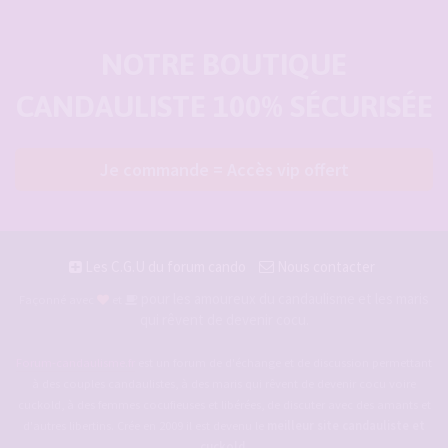
NOTRE BOUTIQUE
CANDAULISTE 100% SÉCURISÉE
Je commande = Accès vip offert
Les C.G.U du forum cando
Nous contacter
pour les amoureux du candaulisme et les maris
Façonné avec
et
qui rêvent de devenir cocu.
Forum-candaulisme.fr
est un forum de d'échange et de discussion permettant
à des couples candaulistes, à des maris qui rêvent de devenir cocu voire
cuckold, à des femmes cocufieuses et libérées, de discuter avec des amants et
d'autres libertins. Crée en 2009 il est devenu le
meilleur site candauliste et
cuckold
.