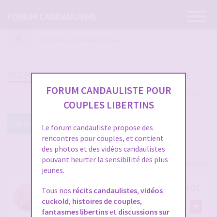
Ouvrir
FORUM CANDAULISME
la
navigatio
Rencontres candaulistes Suisse
RECHERCHE COUPLE GENEVE OU PROCHE
FORUM CANDAULISTE POUR
1 message
COUPLES LIBERTINS
Répondre à ce post
Le forum candauliste propose des
rencontres pour couples, et contient
des photos et des vidéos candaulistes
pouvant heurter la sensibilité des plus
Voir tous les participants
jeunes.
RECHERCHE COUPLE GENEVE OU PROCHE
Tous nos
récits candaulistes
,
vidéos
cuckold
,
histoires de couples
,
par
Regulier74
fantasmes libertins
et
discussions sur