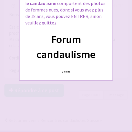
le candaulisme
comportent des photos
-
11 mai 2026, 19:03
#2940797
de femmes nues, donc si vous avez plus
Bonsoir,
de 18 ans, vous pouvez ENTRER, sinon
veuillez quittez.
Est-ce qu'il y a des couples dans le canton de Genève ou
proche (74/01) ?
Forum
Ma demande n'est pas forcément pour nous rencontrer si
cela vous rassure mais simplement par curiosité.
candaulisme
Cordialement,
Regulier74
Quittez
Répondre à ce post
Page
1
sur
1
1 message
Retourner vers « Rencontres candaulistes Suisse »