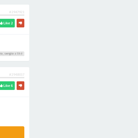
#2947921
Like
2
io
,
sergio
a liké
#2948037
Like
6