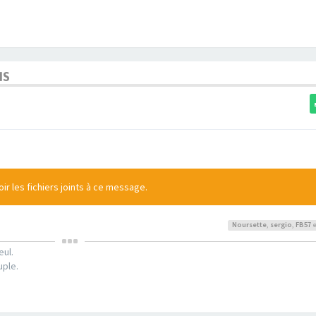
NS
r les fichiers joints à ce message.
Noursette
,
sergio
,
FB57
e
eul.
uple.