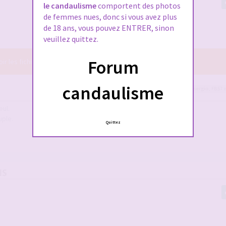
le candaulisme
comportent des photos
de femmes nues, donc si vous avez plus
de 18 ans, vous pouvez ENTRER, sinon
veuillez quittez.
Forum
r les fichiers joints à ce message.
candaulisme
claire95
,
sergio
,
FB57
e
eul.
uple.
Quittez
NS