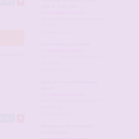
Les EXHIBS de Candice, 10 ans
Like
8
déjà, au fil des jours
par
SwedenForCandice
dans :
Vos fils persos et journaux
intimes
Aujourd’hui, 00:54
Votre femme sans culotte
par
SwedenForCandice
t 5
autres
a liké
dans :
Pratiques candaulistes et
cuckolding
Aujourd’hui, 00:37
Ma femme est une hotwife qui
debute
par
SwedenForCandice
dans :
Pratiques candaulistes et
cuckolding
#2947275
Aujourd’hui, 00:35
Like
6
Montrez vos femme habillée
mais désirable
par
SwedenForCandice