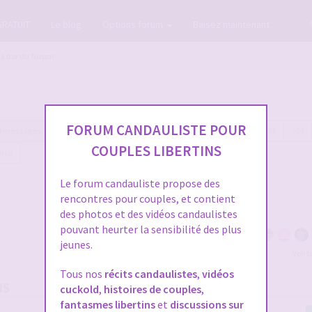
GRATUIT
Le blog
Options forum
Baisez maintenant
La bar du forum
FORUM CANDAULISTE POUR
0 messages
Page
705
sur
706
Précédente
1
…
702
703
704
COUPLES LIBERTINS
ante
Le forum candauliste propose des
rencontres pour couples, et contient
des photos et des vidéos candaulistes
pouvant heurter la sensibilité des plus
jeunes.
Voir 
Tous nos
récits candaulistes
,
vidéos
NS
cuckold
,
histoires de couples
,
fantasmes libertins
et
discussions sur