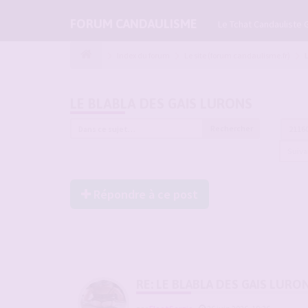
FORUM CANDAULISME
Le Tchat Candauliste 
Index du forum
Le site (forum candaulisme.fr)
LE BLABLA DES GAIS LURONS
Rechercher
2116
Suiv
Répondre à ce post
RE: LE BLABLA DES GAIS LURO