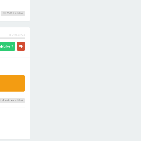
Ch75016
a liké
#2947893
Like
7
t 4
autres
a liké