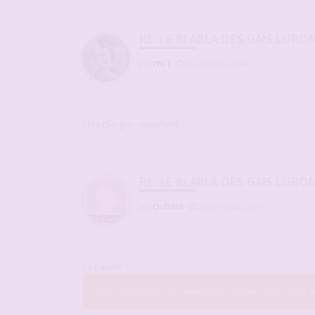
RE: LE BLABLA DES GAIS LURO
par
FB57
-
27 juin 2026, 10:44
FloetSergio - excellent
RE: LE BLABLA DES GAIS LURO
par
Ch75016
-
29 juin 2026, 12:24
La pauvre !
Vous n’avez pas les permissions nécessaires pour voi