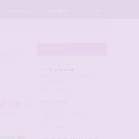
×
Créer un compte sur Forum candaulisme
Connexion
A L'INSTANT ...
705
706
Cocu privé de....
par
Pourhommebi
dans :
Pratiques candaulistes et
cuckolding
Aujourd’hui, 02:48
Apero parisien
par
carlotzo
tous les participants
dans :
Candaulisme Paris - Ile de
France
Aujourd’hui, 01:00
#2947206