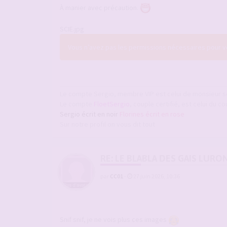
À manier avec précaution.
SCIE.jpg
Vous n’avez pas les permissions nécessaires pour voi
Le compte Sergio, membre VIP est celui de monsieur s
Le compte
FloetSergio
, couple certifié, est celui du co
Sergio écrit en noir
Florines écrit en rose
Sur notre profil on vous dit tout
RE: LE BLABLA DES GAIS LURO
par
CC01
-
27 juin 2026, 10:36
Snif snif, je ne vois plus ces images