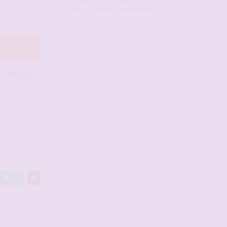
dans :
Pratiques candaulistes et
cuckolding
Aujourd’hui, 00:33
t 3
autres
a liké
#2947301
Like