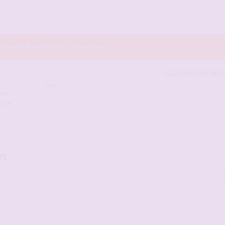
r les fichiers joints à ce message.
sergio
,
Noursette
,
FB57
e
eul.
uple.
NS