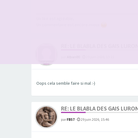
Un like est agréable,
Un commentaire est encore mieux
RE: LE BLABLA DES GAIS LURO
par
Alban00
-
29 juin 2026, 13:12
Oops cela semble faire si mal :-)
RE: LE BLABLA DES GAIS LURO
par
FB57
-
29 juin 2026, 15:46