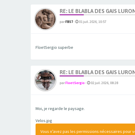
RE: LE BLABLA DES GAIS LURO
par
FB57
-
01 juil. 2026, 10:57
FloetSergio superbe
RE: LE BLABLA DES GAIS LURO
par
FloetSergio
-
02 juil. 2026, 08:28
Moi, je regarde le paysage.
Velos.jpg
Vous n’avez pas les permissions nécessaires pour voi