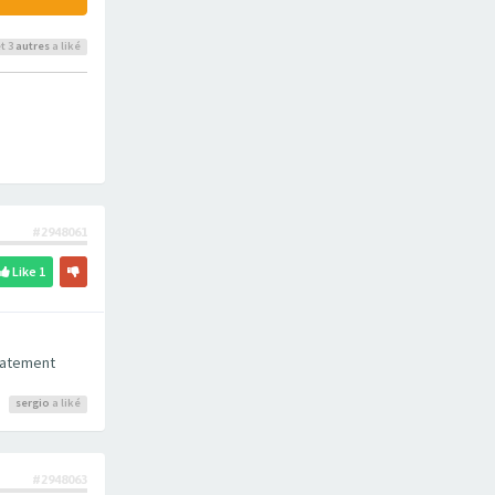
t 3
autres
a liké
#2948061
Like
1
diatement
sergio
a liké
#2948063