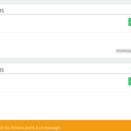
NS
FloetSerg
NS
r les fichiers joints à ce message.