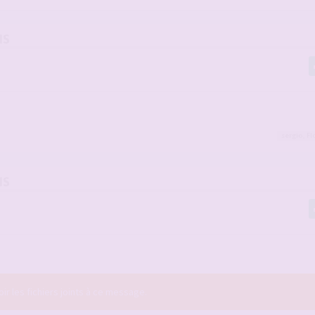
NS
sergio
,
Fl
NS
r les fichiers joints à ce message.