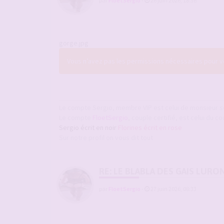
par
FloetSergio
-
26 juin 2026, 18:36
gorge.jpg
Vous n’avez pas les permissions nécessaires pour voi
Le compte Sergio, membre VIP est celui de monsieur s
Le compte
FloetSergio
, couple certifié, est celui du co
Sergio écrit en noir
Florines écrit en rose
Sur notre profil on vous dit tout
RE: LE BLABLA DES GAIS LURO
par
FloetSergio
-
27 juin 2026, 08:33