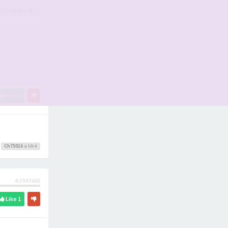
t 5
autres
a liké
#2947636
Like
1
Ch75016
a liké
#2947665
Like
1