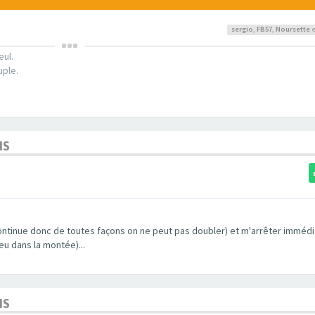
sergio
,
FB57
,
Noursette
e
eul.
uple.
NS
e continue donc de toutes façons on ne peut pas doubler) et m'arrêter immé
peu dans la montée)...
NS