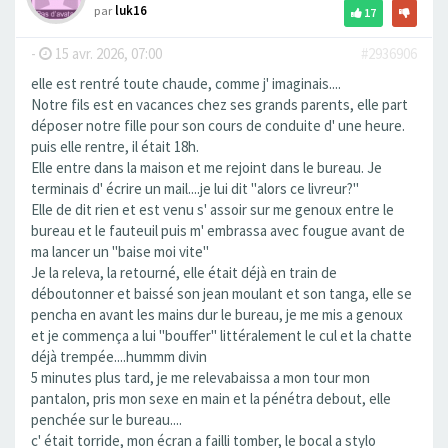
par
luk16
17
-
15 avr. 2026, 07:00
#2936906
elle est rentré toute chaude, comme j' imaginais....
Notre fils est en vacances chez ses grands parents, elle part
déposer notre fille pour son cours de conduite d' une heure.
puis elle rentre, il était 18h.
Elle entre dans la maison et me rejoint dans le bureau. Je
terminais d' écrire un mail....je lui dit "alors ce livreur?"
Elle de dit rien et est venu s' assoir sur me genoux entre le
bureau et le fauteuil puis m' embrassa avec fougue avant de
ma lancer un "baise moi vite"
Je la releva, la retourné, elle était déjà en train de
déboutonner et baissé son jean moulant et son tanga, elle se
pencha en avant les mains dur le bureau, je me mis a genoux
et je commença a lui "bouffer" littéralement le cul et la chatte
déjà trempée....hummm divin
5 minutes plus tard, je me relevabaissa a mon tour mon
pantalon, pris mon sexe en main et la pénétra debout, elle
penchée sur le bureau....
c' était torride, mon écran a failli tomber, le bocal a stylo