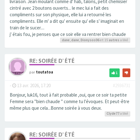
livraison. Jean moulant comme d' hab, talons, petit chemisier
cintré avec 2 boutons ouverts... le mec lui a fait des
compliments sur son physique, elle lui a retourné les
compliments. Elle m' a dit qu' ensuite qu' elle s' imaginait en
train de le sucer....
j' étais fou, je penses que ce soir elle va rentrer bien chaude
dane
,
dane
,
Dionysos06
et 15
autres
a liké
RE: SOIRÉE D' ÉTÉ
par
toutatoa
1
-
13 avr. 2026, 17:20
#2936731
Bonjour, luk16, tout à fait probable ,oui, que ce soir ta petite
Femme sera "bien chaude " comme tu l'évoques. Et peut-être
même plus que cela...Bonne soirée à vous deux.
Clyde77
a liké
RE: SOIRÉE D' ÉTÉ