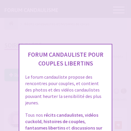
Ouvrir
FORUM CANDAULISME
la
navigatio
Récits candaulistes et histoires de cocus
SOIRÉE D' ÉTÉ
FORUM CANDAULISTE POUR
46 messages
1
2
COUPLES LIBERTINS
Répondre à ce post
Le forum candauliste propose des
rencontres pour couples, et contient
des photos et des vidéos candaulistes
pouvant heurter la sensibilité des plus
Voir tous les participants
jeunes.
RE: SOIRÉE D' ÉTÉ
Tous nos
récits candaulistes
,
vidéos
cuckold
,
histoires de couples
,
par
luk16
19
fantasmes libertins
et
discussions sur