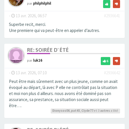
par
philphilphil
-
13 avr. 2026, 06:57
#2936641
Superbe recit, merci.
Une premiere qui va peut-être en appeler d’autres.
RE: SOIRÉE D' ÉTÉ
par
luk16
6
-
13 avr. 2026, 07:10
#2936642
Peut être mais sûrement avec un plus jeune, comme on avait
évoqué au départ, là avec P elle ne contrôlait pas la situation
et moi non plus d ailleurs. nous avons été dominé pas son
assurance, sa prestance, sa situation sociale aussi peut
être….
Dionysos06
,
pat45
,
Clyde77
et 3
autres
a liké