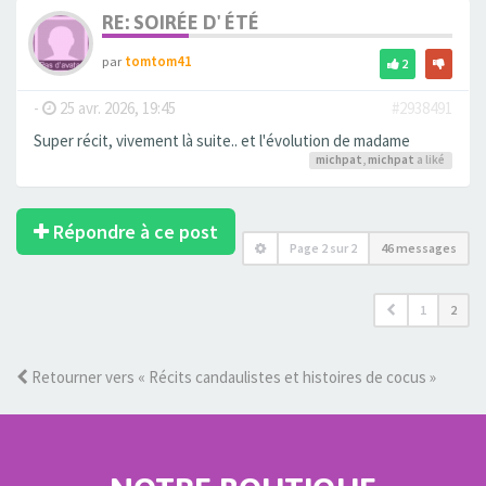
RE: SOIRÉE D' ÉTÉ
par
tomtom41
2
-
25 avr. 2026, 19:45
#2938491
Super récit, vivement là suite.. et l'évolution de madame
michpat
,
michpat
a liké
Répondre à ce post
Page
2
sur
2
46 messages
1
2
Retourner vers « Récits candaulistes et histoires de cocus »