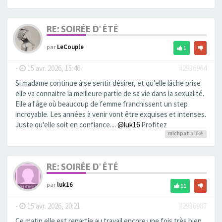
RE: SOIRÉE D' ÉTÉ
par
LeCouple
1
-
15 avr. 2026, 15:46
#2936964
Si madame continue à se sentir désirer, et qu'elle lâche prise
elle va connaitre la meilleure partie de sa vie dans la sexualité.
Elle a l'âge où beaucoup de femme franchissent un step
incroyable. Les années à venir vont être exquises et intenses.
Juste qu'elle soit en confiance....
@luk16
Profitez
michpat
a liké
RE: SOIRÉE D' ÉTÉ
par
luk16
11
-
15 avr. 2026, 20:21
#2936987
Ce matin elle est repartie au travail encore une fois très bien