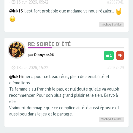
-
16 avr. 2026, 09:42
#2937041
@luk16
Il est fort probable que madame va nous régaler...
michpat
a liké
RE: SOIRÉE D' ÉTÉ
par
Dionysos06
1
-
18 avr. 2026, 15:22
#2937529
@luk16
merci pour ce beau récit, plein de sensibilité et
d'émotions.
Ta femme a su franchir le pas, et nul doute qu'elle va vouloir
recommencer. Pour son plus grand plaisir et le tien. Bravo à
elle.
Vraiment dommage que ce complice ait été aussi égoïste et
aussi peu dans le jeu et le partage.
michpat
a liké