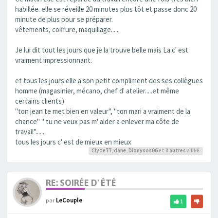
habillée. elle se réveille 20 minutes plus tôt et passe donc 20
minute de plus pour se préparer.
vêtements, coiffure, maquillage.....
Je lui dit tout les jours que je la trouve belle mais La c' est
vraiment impressionnant.
et tous les jours elle a son petit compliment des ses collègues
homme (magasinier, mécano, chef d' atelier.....et même
certains clients)
"ton jean te met bien en valeur", "ton mari a vraiment de la
chance" " tu ne veux pas m' aider a enlever ma côte de
travail"......
tous les jours c' est de mieux en mieux
Clyde77
,
dane
,
Dionysos06
et 8
autres
a liké
RE: SOIRÉE D' ÉTÉ
par
LeCouple
1