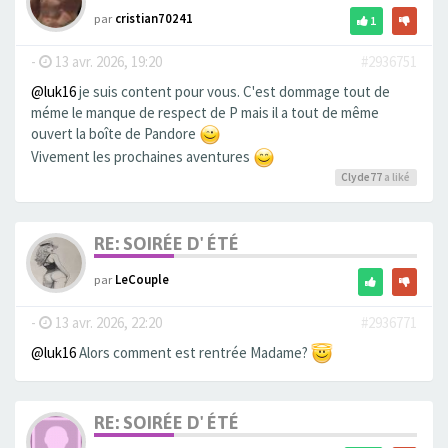
par
cristian70241
1
-
13 avr. 2026, 19:20
#2936751
@luk16
je suis content pour vous. C'est dommage tout de
méme le manque de respect de P mais il a tout de même
ouvert la boîte de Pandore
Vivement les prochaines aventures
Clyde77
a liké
RE: SOIRÉE D' ÉTÉ
par
LeCouple
-
13 avr. 2026, 22:20
#2936771
@luk16
Alors comment est rentrée Madame?
RE: SOIRÉE D' ÉTÉ