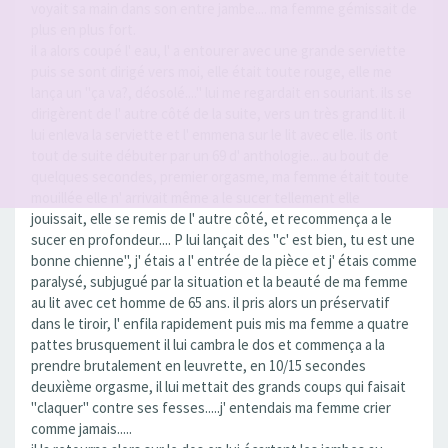
voyait sa main dans son entre jambe.... ma femme gémissait de
plus en plus fort.
il a alors coupé l' eau, l' a entourer avec une grande serviette
puis se sont dirigé vers moi, elle était toute rouge, elle me
lança un "ça va?, déosolé...." lui me regardait en souriant. ils se
dirigèrent de l' autre côté de la suite, vers un très grand lit. il
lui enleva la serviette et l' emmena sur le lit avec elle. ils ont
tout de suite débuter par un 69 d' anthologie... au bout de
quelques secondes, premier orgasme, ma femme était toute
mouillée elle n' arrivait même a le sucer tellement elle
jouissait, elle se remis de l' autre côté, et recommença a le
sucer en profondeur.... P lui lançait des "c' est bien, tu est une
bonne chienne", j' étais a l' entrée de la pièce et j' étais comme
paralysé, subjugué par la situation et la beauté de ma femme
au lit avec cet homme de 65 ans. il pris alors un préservatif
dans le tiroir, l' enfila rapidement puis mis ma femme a quatre
pattes brusquement il lui cambra le dos et commença a la
prendre brutalement en leuvrette, en 10/15 secondes
deuxième orgasme, il lui mettait des grands coups qui faisait
"claquer" contre ses fesses.....j' entendais ma femme crier
comme jamais.....