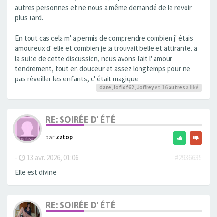
autres personnes et ne nous a même demandé de le revoir
plus tard.
En tout cas cela m' a permis de comprendre combien j' étais
amoureux d' elle et combien je la trouvait belle et attirante. a
la suite de cette discussion, nous avons fait l' amour
tendrement, tout en douceur et assez longtemps pour ne
pas réveiller les enfants, c' était magique.
dane
,
loflof62
,
Joffrey
et 16
autres
a liké
RE: SOIRÉE D' ÉTÉ
par
zztop
-
13 avr. 2026, 01:06
#2936635
Elle est divine
RE: SOIRÉE D' ÉTÉ