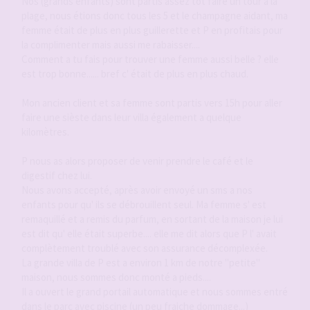
Nos (grands enfants) sont partis assez tôt faire un tour a la
plage, nous étions donc tous les 5 et le champagne aidant, ma
femme était de plus en plus guillerette et P en profitais pour
la complimenter mais aussi me rabaisser....
Comment a tu fais pour trouver une femme aussi belle ? elle
est trop bonne...... bref c' était de plus en plus chaud.
Mon ancien client et sa femme sont partis vers 15h pour aller
faire une sièste dans leur villa également a quelque
kilomètres.
P nous as alors proposer de venir prendre le café et le
digestif chez lui.
Nous avons accepté, après avoir envoyé un sms a nos
enfants pour qu' ils se débrouillent seul. Ma femme s' est
remaquillé et a remis du parfum, en sortant de la maison je lui
est dit qu' elle était superbe.... elle me dit alors que P l' avait
complètement troublé avec son assurance décomplexée.
La grande villa de P est a environ 1 km de notre "petite"
maison, nous sommes donc monté a pieds....
Il a ouvert le grand portail automatique et nous sommes entré
dans le parc avec piscine (un peu fraiche dommage...)