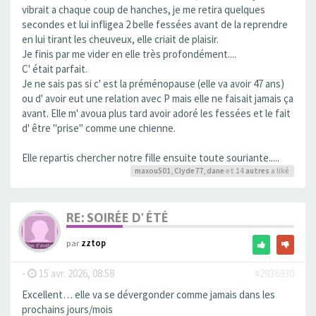
vibrait a chaque coup de hanches, je me retira quelques
secondes et lui infligea 2 belle fessées avant de la reprendre
en lui tirant les cheuveux, elle criait de plaisir.
Je finis par me vider en elle très profondément....
C' était parfait.
Je ne sais pas si c' est la préménopause (elle va avoir 47 ans)
ou d' avoir eut une relation avec P mais elle ne faisait jamais ça
avant. Elle m' avoua plus tard avoir adoré les fessées et le fait
d' être "prise" comme une chienne.
Elle repartis chercher notre fille ensuite toute souriante.....
maxou501
,
Clyde77
,
dane
et 14
autres
a liké
RE: SOIRÉE D' ÉTÉ
par
zztop
-
15 avr. 2026, 08:58
#2936930
Excellent… elle va se dévergonder comme jamais dans les
prochains jours/mois