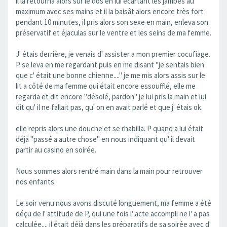
il la retourna alors sur le dos en lui écartant les jambes au
maximum avec ses mains et il la baisât alors encore très fort
pendant 10 minutes, il pris alors son sexe en main, enleva son
préservatif et éjaculas sur le ventre et les seins de ma femme.
J' étais derrière, je venais d' assister a mon premier cocufiage.
P se leva en me regardant puis en me disant "je sentais bien
que c' était une bonne chienne...." je me mis alors assis sur le
lit a côté de ma femme qui était encore essoufflé, elle me
regarda et dit encore "désolé, pardon" je lui pris la main et lui
dit qu' il ne fallait pas, qu' on en avait parlé et que j' étais ok.
elle repris alors une douche et se rhabilla. P quand a lui était
déjà "passé a autre chose" en nous indiquant qu' il devait
partir au casino en soirée.
Nous sommes alors rentré main dans la main pour retrouver
nos enfants.
Le soir venu nous avons discuté longuement, ma femme a été
déçu de l' attitude de P, qui une fois l' acte accompli ne l' a pas
calculée.... il était déjà dans les préparatifs de sa soirée avec d'