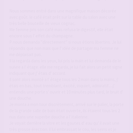
Nous sommes entré dans une magnifique maison décorée
avec goût. le café était prêt sur la table du salon avec une
très belle bouteille de vieux cognac.
Me femme pris son café mais refusa le digestif, elle était
encore sous l' effet du champagne.
P nous demanda "directement" si nous étions libertins. Je lui
répondis que non mais que l' idée de partager ma femme ne
me déplaisait pas.
Il la regarda dans les yeux, lui pris la main et lui demanda de le
suivre a l' étage. elle me regarda, je lui fait alors un petit signe
indiquant que j' étais d' accord.
Il sont alors monté a l' étage tous les 2 main dans la mains, j'
étais en bas, tout tremblant, éxcité, inquiet, admiratif.....j'
entendis une porte s' ouvrir et 10 minutes plus tard, le bruit d'
une douche.
Je monta a mon tour discrètement, arrivé sur le palier, la porte
de la grande salle de bain était ouverte, ils étaient tous les 2
nus dans une superbe douche a l' italienne.
Je voyait derrière la vitre et les goutes d' eau qu' il avait une
très grosse érection. il lui embrassait le cou, les seins et je