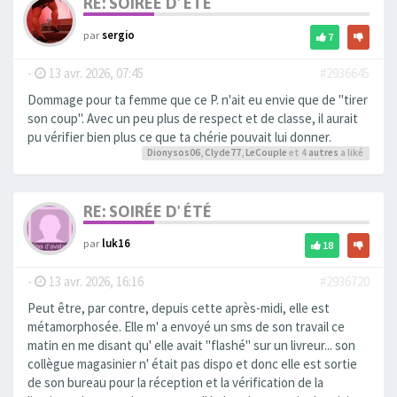
RE: SOIRÉE D' ÉTÉ
par
sergio
7
-
13 avr. 2026, 07:45
#2936645
Dommage pour ta femme que ce P. n'ait eu envie que de "tirer
son coup". Avec un peu plus de respect et de classe, il aurait
pu vérifier bien plus ce que ta chérie pouvait lui donner.
Dionysos06
,
Clyde77
,
LeCouple
et 4
autres
a liké
RE: SOIRÉE D' ÉTÉ
par
luk16
18
-
13 avr. 2026, 16:16
#2936720
Peut être, par contre, depuis cette après-midi, elle est
métamorphosée. Elle m' a envoyé un sms de son travail ce
matin en me disant qu' elle avait "flashé" sur un livreur... son
collègue magasinier n' était pas dispo et donc elle est sortie
de son bureau pour la réception et la vérification de la