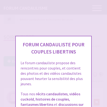
Ouvrir
FORUM CANDAULISME
la
navigatio
Récits candaulistes et histoires de cocus
SOIRÉE D' ÉTÉ
FORUM CANDAULISTE POUR
46 messages
1
2
COUPLES LIBERTINS
Répondre à ce post
Le forum candauliste propose des
rencontres pour couples, et contient
des photos et des vidéos candaulistes
pouvant heurter la sensibilité des plus
Voir tous les participants
jeunes.
RE: SOIRÉE D' ÉTÉ
Tous nos
récits candaulistes
,
vidéos
cuckold
,
histoires de couples
,
par
luk16
19
fantasmes libertins
et
discussions sur