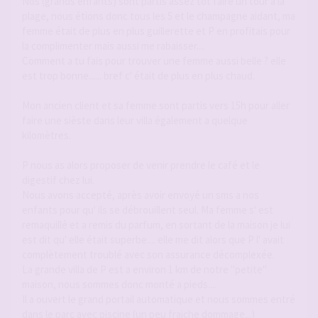
Nos (grands enfants) sont partis assez tôt faire un tour a la
plage, nous étions donc tous les 5 et le champagne aidant, ma
femme était de plus en plus guillerette et P en profitais pour
la complimenter mais aussi me rabaisser....
Comment a tu fais pour trouver une femme aussi belle ? elle
est trop bonne...... bref c' était de plus en plus chaud.
Mon ancien client et sa femme sont partis vers 15h pour aller
faire une sièste dans leur villa également a quelque
kilomètres.
P nous as alors proposer de venir prendre le café et le
digestif chez lui.
Nous avons accepté, après avoir envoyé un sms a nos
enfants pour qu' ils se débrouillent seul. Ma femme s' est
remaquillé et a remis du parfum, en sortant de la maison je lui
est dit qu' elle était superbe.... elle me dit alors que P l' avait
complètement troublé avec son assurance décomplexée.
La grande villa de P est a environ 1 km de notre "petite"
maison, nous sommes donc monté a pieds....
Il a ouvert le grand portail automatique et nous sommes entré
dans le parc avec piscine (un peu fraiche dommage...)