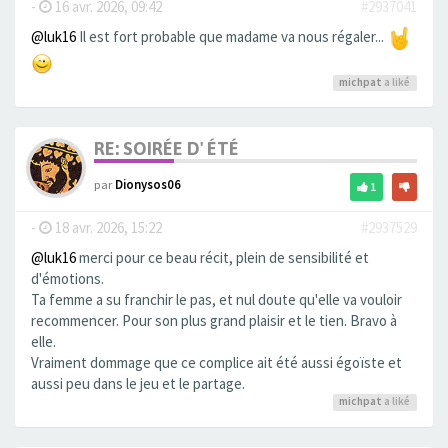
-
16 avr. 2026, 09:42
#2937041
@luk16
Il est fort probable que madame va nous régaler...
michpat
a liké
RE: SOIRÉE D' ÉTÉ
par
Dionysos06
1
-
18 avr. 2026, 15:22
#2937529
@luk16
merci pour ce beau récit, plein de sensibilité et
d'émotions.
Ta femme a su franchir le pas, et nul doute qu'elle va vouloir
recommencer. Pour son plus grand plaisir et le tien. Bravo à
elle.
Vraiment dommage que ce complice ait été aussi égoïste et
aussi peu dans le jeu et le partage.
michpat
a liké