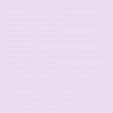
Nous sommes entré dans une magnifique maison décorée
avec goût. le café était prêt sur la table du salon avec une
très belle bouteille de vieux cognac.
Me femme pris son café mais refusa le digestif, elle était
encore sous l' effet du champagne.
P nous demanda "directement" si nous étions libertins. Je lui
répondis que non mais que l' idée de partager ma femme ne
me déplaisait pas.
Il la regarda dans les yeux, lui pris la main et lui demanda de le
suivre a l' étage. elle me regarda, je lui fait alors un petit signe
indiquant que j' étais d' accord.
Il sont alors monté a l' étage tous les 2 main dans la mains, j'
étais en bas, tout tremblant, éxcité, inquiet, admiratif.....j'
entendis une porte s' ouvrir et 10 minutes plus tard, le bruit d'
une douche.
Je monta a mon tour discrètement, arrivé sur le palier, la porte
de la grande salle de bain était ouverte, ils étaient tous les 2
nus dans une superbe douche a l' italienne.
Je voyait derrière la vitre et les goutes d' eau qu' il avait une
très grosse érection. il lui embrassait le cou, les seins et je