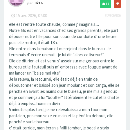
par
luk16
17
-
15 avr. 2026, 07:00
#2936906
elle est rentré toute chaude, comme j' imaginais....
Notre fils est en vacances chez ses grands parents, elle part
déposer notre fille pour son cours de conduite d' une heure.
puis elle rentre, il était 18h.
Elle entre dans la maison et me rejoint dans le bureau. Je
terminais d' écrire un mail....je lui dit "alors ce livreur?"
Elle de dit rien et est venu s' assoir sur me genoux entre le
bureau et le fauteuil puis m' embrassa avec fougue avant de
ma lancer un "baise moi vite"
Je la releva, la retourné, elle était déjà en train de
déboutonner et baissé son jean moulant et son tanga, elle se
pencha en avant les mains dur le bureau, je me mis a genoux
et je commença a lui "bouffer" littéralement le cul et la chatte
déjà trempée....hummm divin
5 minutes plus tard, je me relevabaissa a mon tour mon
pantalon, pris mon sexe en main et la pénétra debout, elle
penchée sur le bureau....
c' était torride, mon écran a failli tomber, le bocal a stylo