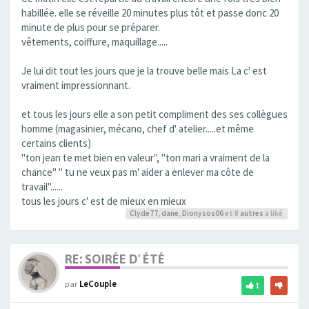
habillée. elle se réveille 20 minutes plus tôt et passe donc 20
minute de plus pour se préparer.
vêtements, coiffure, maquillage.....
Je lui dit tout les jours que je la trouve belle mais La c' est
vraiment impressionnant.
et tous les jours elle a son petit compliment des ses collègues
homme (magasinier, mécano, chef d' atelier.....et même
certains clients)
"ton jean te met bien en valeur", "ton mari a vraiment de la
chance" " tu ne veux pas m' aider a enlever ma côte de
travail"......
tous les jours c' est de mieux en mieux
Clyde77
,
dane
,
Dionysos06
et 8
autres
a liké
RE: SOIRÉE D' ÉTÉ
par
LeCouple
1