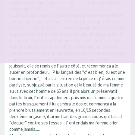
voyait sa main dans son entre jambe.... ma femme gémissait de
plus en plus fort.
il a alors coupé l' eau, l' a entourer avec une grande serviette
puis se sont dirigé vers moi, elle était toute rouge, elle me
lança un "ça va?, déosolé...." lui me regardait en souriant. ils se
dirigèrent de l' autre côté de la suite, vers un très grand lit. il
lui enleva la serviette et l' emmena sur le lit avec elle. ils ont
tout de suite débuter par un 69 d' anthologie... au bout de
quelques secondes, premier orgasme, ma femme était toute
mouillée elle n' arrivait même a le sucer tellement elle
jouissait, elle se remis de l' autre côté, et recommença a le
sucer en profondeur.... P lui lançait des "c' est bien, tu est une
bonne chienne", j' étais a l' entrée de la pièce et j' étais comme
paralysé, subjugué par la situation et la beauté de ma femme
au lit avec cet homme de 65 ans. il pris alors un préservatif
dans le tiroir, l' enfila rapidement puis mis ma femme a quatre
pattes brusquement il lui cambra le dos et commença a la
prendre brutalement en leuvrette, en 10/15 secondes
deuxième orgasme, il lui mettait des grands coups qui faisait
"claquer" contre ses fesses.....j' entendais ma femme crier
comme jamais.....