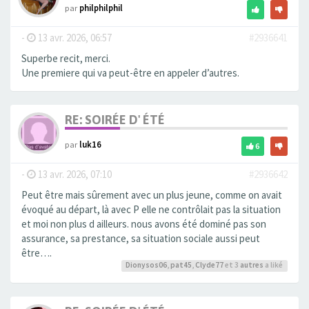
par
philphilphil
-
13 avr. 2026, 06:57
#2936641
Superbe recit, merci.
Une premiere qui va peut-être en appeler d’autres.
RE: SOIRÉE D' ÉTÉ
par
luk16
6
-
13 avr. 2026, 07:10
#2936642
Peut être mais sûrement avec un plus jeune, comme on avait
évoqué au départ, là avec P elle ne contrôlait pas la situation
et moi non plus d ailleurs. nous avons été dominé pas son
assurance, sa prestance, sa situation sociale aussi peut
être….
Dionysos06
,
pat45
,
Clyde77
et 3
autres
a liké