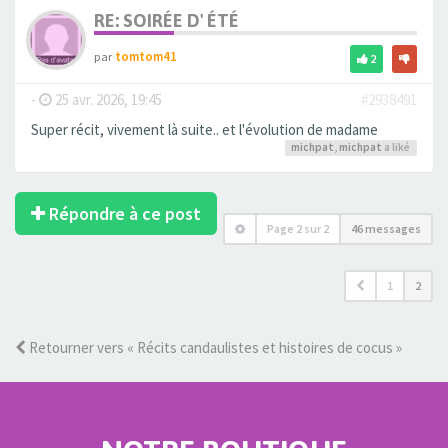
RE: SOIRÉE D' ÉTÉ
par
tomtom41
2
-
25 avr. 2026, 19:45
#2938491
Super récit, vivement là suite.. et l'évolution de madame
michpat
,
michpat
a liké
Répondre à ce post
Page
2
sur
2
46 messages
1
2
Retourner vers « Récits candaulistes et histoires de cocus »