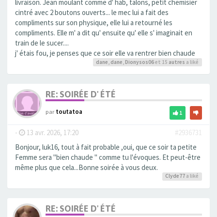
livraison. Jean moulant comme d' hab, talons, petit chemisier
cintré avec 2 boutons ouverts... le mec lui a fait des
compliments sur son physique, elle lui a retourné les
compliments. Elle m' a dit qu' ensuite qu' elle s' imaginait en
train de le sucer....
j' étais fou, je penses que ce soir elle va rentrer bien chaude
dane
,
dane
,
Dionysos06
et 15
autres
a liké
RE: SOIRÉE D' ÉTÉ
par
toutatoa
1
-
13 avr. 2026, 17:20
#2936731
Bonjour, luk16, tout à fait probable ,oui, que ce soir ta petite
Femme sera "bien chaude " comme tu l'évoques. Et peut-être
même plus que cela...Bonne soirée à vous deux.
Clyde77
a liké
RE: SOIRÉE D' ÉTÉ