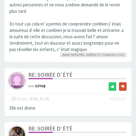
autres personnes et ne nous a même demandé de le revoir
plus tard.
En tout cas cela m' a permis de comprendre combien j' étais
amoureux d' elle et combien je la trouvait belle et attirante. a
la suite de cette discussion, nous avons fait l' amour
tendrement, tout en douceur et assez longtemps pour ne
pas réveiller les enfants, c' était magique.
dane
,
loflof62
,
Joffrey
et 16
autres
a liké
RE: SOIRÉE D' ÉTÉ
par
zztop
-
13 avr. 2026, 01:06
#2936635
Elle est divine
RE: SOIRÉE D' ÉTÉ