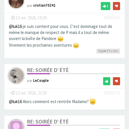
par
cristian70241
1
-
13 avr. 2026, 19:20
#2936751
@luk16
je suis content pour vous. C'est dommage tout de
méme le manque de respect de P mais il a tout de même
ouvert la boîte de Pandore
Vivement les prochaines aventures
Clyde77
a liké
RE: SOIRÉE D' ÉTÉ
par
LeCouple
-
13 avr. 2026, 22:20
#2936771
@luk16
Alors comment est rentrée Madame?
RE: SOIRÉE D' ÉTÉ