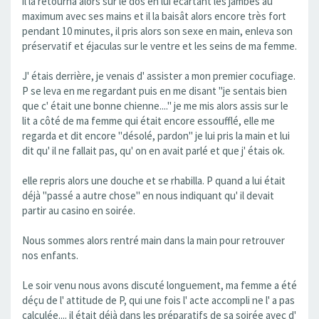
il la retourna alors sur le dos en lui écartant les jambes au
maximum avec ses mains et il la baisât alors encore très fort
pendant 10 minutes, il pris alors son sexe en main, enleva son
préservatif et éjaculas sur le ventre et les seins de ma femme.
J' étais derrière, je venais d' assister a mon premier cocufiage.
P se leva en me regardant puis en me disant "je sentais bien
que c' était une bonne chienne...." je me mis alors assis sur le
lit a côté de ma femme qui était encore essoufflé, elle me
regarda et dit encore "désolé, pardon" je lui pris la main et lui
dit qu' il ne fallait pas, qu' on en avait parlé et que j' étais ok.
elle repris alors une douche et se rhabilla. P quand a lui était
déjà "passé a autre chose" en nous indiquant qu' il devait
partir au casino en soirée.
Nous sommes alors rentré main dans la main pour retrouver
nos enfants.
Le soir venu nous avons discuté longuement, ma femme a été
déçu de l' attitude de P, qui une fois l' acte accompli ne l' a pas
calculée.... il était déjà dans les préparatifs de sa soirée avec d'