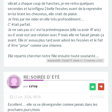
vibrait a chaque coup de hanches, je me retira quelques
secondes et lui infligea 2 belle fessées avant de la reprendre
en lui tirant les cheuveux, elle criait de plaisir.
Je finis par me vider en elle très profondément....
C' était parfait.
Je ne sais pas si c' est la préménopause (elle va avoir 47 ans)
ou d' avoir eut une relation avec P mais elle ne faisait jamais ça
avant. Elle m' avoua plus tard avoir adoré les fessées et le fait
d' être "prise" comme une chienne.
Elle repartis chercher notre fille ensuite toute souriante.....
maxou501
,
Clyde77
,
dane
et 14
autres
a liké
RE: SOIRÉE D' ÉTÉ
par
zztop
-
15 avr. 2026, 08:58
#2936930
Excellent… elle va se dévergonder comme jamais dans les
prochains jours/mois