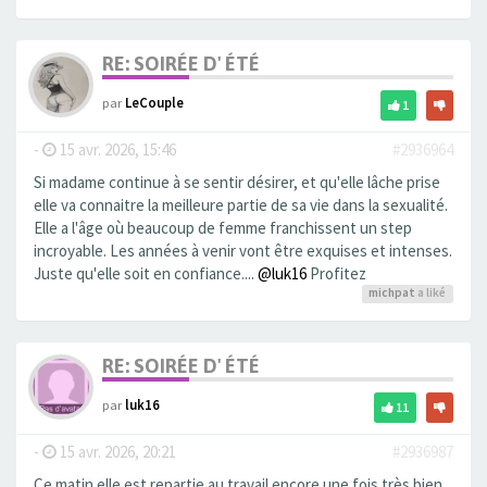
RE: SOIRÉE D' ÉTÉ
par
LeCouple
1
-
15 avr. 2026, 15:46
#2936964
Si madame continue à se sentir désirer, et qu'elle lâche prise
elle va connaitre la meilleure partie de sa vie dans la sexualité.
Elle a l'âge où beaucoup de femme franchissent un step
incroyable. Les années à venir vont être exquises et intenses.
Juste qu'elle soit en confiance....
@luk16
Profitez
michpat
a liké
RE: SOIRÉE D' ÉTÉ
par
luk16
11
-
15 avr. 2026, 20:21
#2936987
Ce matin elle est repartie au travail encore une fois très bien