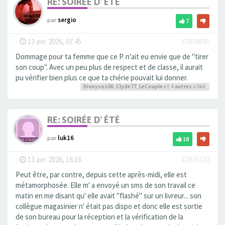
RE: SOIRÉE D' ÉTÉ
par
sergio
7
-
13 avr. 2026, 07:45
#2936645
Dommage pour ta femme que ce P. n'ait eu envie que de "tirer
son coup". Avec un peu plus de respect et de classe, il aurait
pu vérifier bien plus ce que ta chérie pouvait lui donner.
Dionysos06
,
Clyde77
,
LeCouple
et 4
autres
a liké
RE: SOIRÉE D' ÉTÉ
par
luk16
18
-
13 avr. 2026, 16:16
#2936720
Peut être, par contre, depuis cette après-midi, elle est
métamorphosée. Elle m' a envoyé un sms de son travail ce
matin en me disant qu' elle avait "flashé" sur un livreur... son
collègue magasinier n' était pas dispo et donc elle est sortie
de son bureau pour la réception et la vérification de la