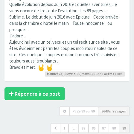
Quelle évolution depuis Juin 2016 et quelles aventures. Je
viens encore de lire toute l'evolution , les 89 pages ..
Sublime. Le debut de juin 2016 avec Epicure .. Cette arrivée
dans la chambre d hotel le matin .. Toute innocente .. ou
presque ..
J'adore .
Aujourd'hui avec un tel vecu et un tel recit sur ce site , vous
êtes évidemment parmi les couples incontournables de ce
site . Ces quelques couples qui sont toujours très suivis et
toujours aussi troublants .
Bravo et merci
Maurice23
,
luietmoi59
,
maxou501
et 1
autres
a liké
Répondre à ce post
Page
89
sur
89
2648 messages
1
…
85
86
87
88
89