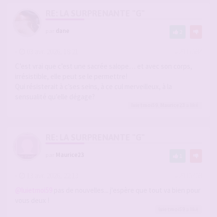
RE: LA SURPRENANTE "G"
par
dane
2
-
03 avr. 2026, 18:21
#2935684
C’est vrai que c’est une sacrée salope… et avec son corps,
irrésistible, elle peut se le permettre!
Qui résisterait à c’ses seins, à ce cul merveilleux, à la
sensualité qu’elle dégage?
luietmoi59
,
Maurice23
a liké
RE: LA SURPRENANTE "G"
par
Maurice23
1
-
13 avr. 2026, 22:13
#2936768
@luietmoi59
pas de nouvelles... j'espère que tout va bien pour
vous deux !
luietmoi59
a liké