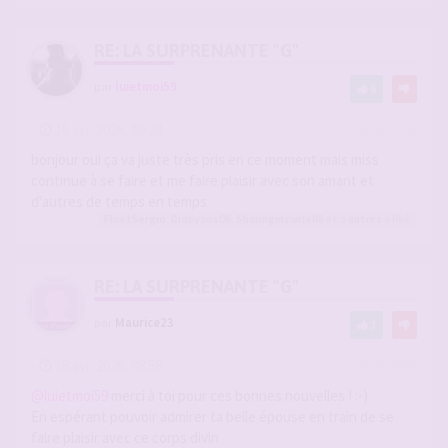
RE: LA SURPRENANTE "G"
par
luietmoi59
6
-
16 avr. 2026, 10:28
#2937048
bonjour oui ça va juste très pris en ce moment mais miss
continue à se faire et me faire plaisir avec son amant et
d'autres de temps en temps
FloetSergio
,
Dionysos06
,
Sharingmywife08
et 3
autres
a liké
RE: LA SURPRENANTE "G"
par
Maurice23
3
-
18 avr. 2026, 08:58
#2937388
@luietmoi59
merci à toi pour ces bonnes nouvelles ! :-)
En espérant pouvoir admirer ta belle épouse en train de se
faire plaisir avec ce corps divin