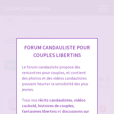
Ouvrir
FORUM CANDAULISME
la
navigatio
Récits candaulistes et histoires de cocus
LA SURPRENANTE "G"
FORUM CANDAULISTE POUR
2648 messages
1
…
85
86
87
88
89
COUPLES LIBERTINS
Répondre à ce post
Le forum candauliste propose des
rencontres pour couples, et contient
des photos et des vidéos candaulistes
pouvant heurter la sensibilité des plus
Voir tous les participants
jeunes.
RE: LA SURPRENANTE "G"
Tous nos
récits candaulistes
,
vidéos
cuckold
,
histoires de couples
,
par
Athanase71
4
fantasmes libertins
et
discussions sur