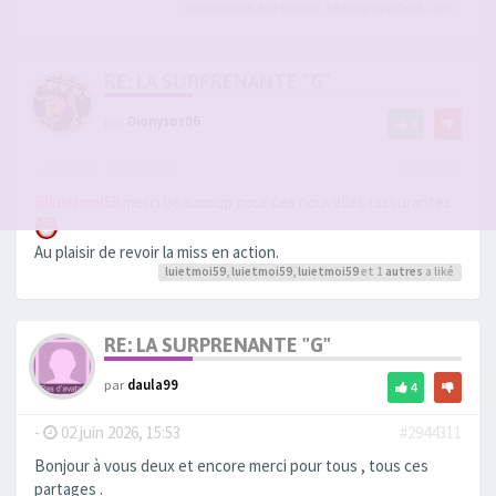
Dionysos06
,
luietmoi59
,
Sharingmywife08
a liké
RE: LA SURPRENANTE "G"
par
Dionysos06
4
-
18 avr. 2026, 09:31
#2937394
@luietmoi59
merci beaucoup pour ces nouvelles rassurantes
Au plaisir de revoir la miss en action.
luietmoi59
,
luietmoi59
,
luietmoi59
et 1
autres
a liké
RE: LA SURPRENANTE "G"
par
daula99
4
-
02 juin 2026, 15:53
#2944311
Bonjour à vous deux et encore merci pour tous , tous ces
partages .