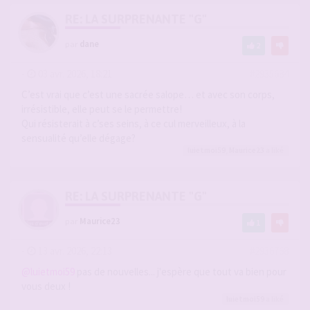
RE: LA SURPRENANTE "G"
par
dane
2
-
03 avr. 2026, 18:21
#2935684
C’est vrai que c’est une sacrée salope… et avec son corps,
irrésistible, elle peut se le permettre!
Qui résisterait à c’ses seins, à ce cul merveilleux, à la
sensualité qu’elle dégage?
luietmoi59
,
Maurice23
a liké
RE: LA SURPRENANTE "G"
par
Maurice23
1
-
13 avr. 2026, 22:13
#2936768
@luietmoi59
pas de nouvelles... j'espère que tout va bien pour
vous deux !
luietmoi59
a liké