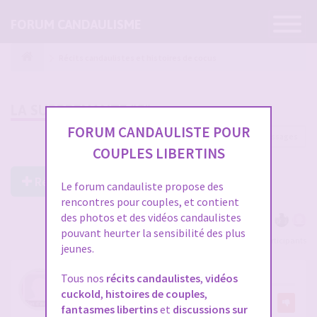
Ouvrir
FORUM CANDAULISME
la
navigatio
Récits candaulistes et histoires de cocus
LA SURPRENANTE "G"
FORUM CANDAULISTE POUR
2648 messages
1
…
85
86
87
88
89
COUPLES LIBERTINS
Répondre à ce post
Le forum candauliste propose des
rencontres pour couples, et contient
des photos et des vidéos candaulistes
pouvant heurter la sensibilité des plus
Voir tous les participants
jeunes.
RE: LA SURPRENANTE "G"
Tous nos
récits candaulistes
,
vidéos
cuckold
,
histoires de couples
,
par
Athanase71
4
fantasmes libertins
et
discussions sur