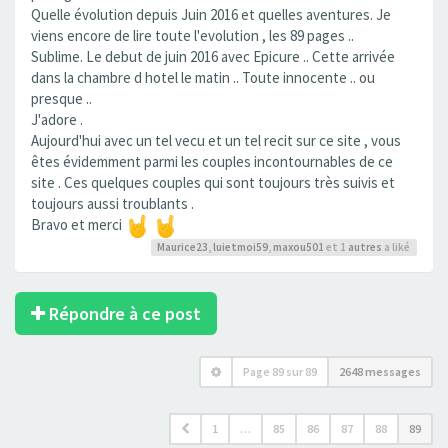
Quelle évolution depuis Juin 2016 et quelles aventures. Je
viens encore de lire toute l'evolution , les 89 pages ..
Sublime. Le debut de juin 2016 avec Epicure .. Cette arrivée
dans la chambre d hotel le matin .. Toute innocente .. ou
presque ..
J'adore .
Aujourd'hui avec un tel vecu et un tel recit sur ce site , vous
êtes évidemment parmi les couples incontournables de ce
site . Ces quelques couples qui sont toujours très suivis et
toujours aussi troublants .
Bravo et merci
Maurice23
,
luietmoi59
,
maxou501
et 1
autres
a liké
Répondre à ce post
Page
89
sur
89
2648 messages
1
…
85
86
87
88
89