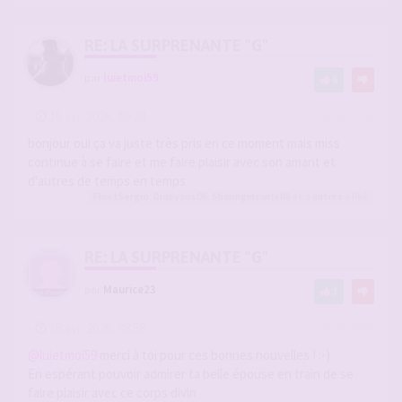
RE: LA SURPRENANTE "G"
par
luietmoi59
6
-
16 avr. 2026, 10:28
#2937048
bonjour oui ça va juste très pris en ce moment mais miss
continue à se faire et me faire plaisir avec son amant et
d'autres de temps en temps
FloetSergio
,
Dionysos06
,
Sharingmywife08
et 3
autres
a liké
RE: LA SURPRENANTE "G"
par
Maurice23
3
-
18 avr. 2026, 08:58
#2937388
@luietmoi59
merci à toi pour ces bonnes nouvelles ! :-)
En espérant pouvoir admirer ta belle épouse en train de se
faire plaisir avec ce corps divin