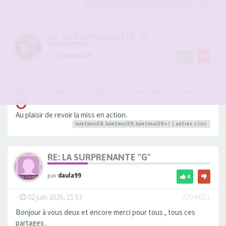
Dionysos06
,
luietmoi59
,
Sharingmywife08
a liké
RE: LA SURPRENANTE "G"
par
Dionysos06
4
-
18 avr. 2026, 09:31
#2937394
@luietmoi59
merci beaucoup pour ces nouvelles rassurantes
Au plaisir de revoir la miss en action.
luietmoi59
,
luietmoi59
,
luietmoi59
et 1
autres
a liké
RE: LA SURPRENANTE "G"
par
daula99
4
-
02 juin 2026, 15:53
#2944311
Bonjour à vous deux et encore merci pour tous , tous ces
partages .