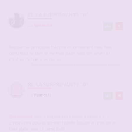
RE: LA SURPRENANTE "G"
par
luietmoi59
6
-
16 avr. 2026, 10:28
#2937048
bonjour oui ça va juste très pris en ce moment mais miss
continue à se faire et me faire plaisir avec son amant et
d'autres de temps en temps
FloetSergio
,
Dionysos06
,
Sharingmywife08
et 3
autres
a liké
RE: LA SURPRENANTE "G"
par
Maurice23
3
-
18 avr. 2026, 08:58
#2937388
@luietmoi59
merci à toi pour ces bonnes nouvelles ! :-)
En espérant pouvoir admirer ta belle épouse en train de se
faire plaisir avec ce corps divin