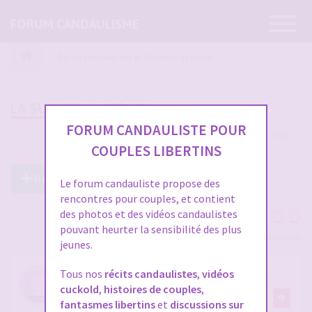
Ouvrir
FORUM CANDAULISME
la
navigatio
Récits candaulistes et histoires de cocus
LA SURPRENANTE "G"
FORUM CANDAULISTE POUR
2648 messages
1
…
85
86
87
88
89
COUPLES LIBERTINS
Répondre à ce post
Le forum candauliste propose des
rencontres pour couples, et contient
des photos et des vidéos candaulistes
pouvant heurter la sensibilité des plus
Voir tous les participants
jeunes.
RE: LA SURPRENANTE "G"
Tous nos
récits candaulistes
,
vidéos
cuckold
,
histoires de couples
,
par
Athanase71
4
fantasmes libertins
et
discussions sur