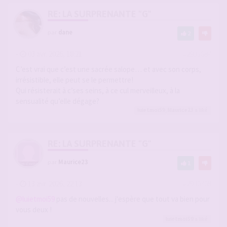
RE: LA SURPRENANTE "G"
par
dane
2
-
03 avr. 2026, 18:21
#2935684
C’est vrai que c’est une sacrée salope… et avec son corps,
irrésistible, elle peut se le permettre!
Qui résisterait à c’ses seins, à ce cul merveilleux, à la
sensualité qu’elle dégage?
luietmoi59
,
Maurice23
a liké
RE: LA SURPRENANTE "G"
par
Maurice23
1
-
13 avr. 2026, 22:13
#2936768
@luietmoi59
pas de nouvelles... j'espère que tout va bien pour
vous deux !
luietmoi59
a liké