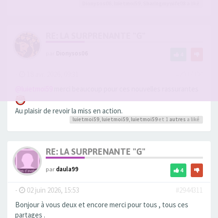
Dionysos06
,
luietmoi59
,
Sharingmywife08
a liké
RE: LA SURPRENANTE "G"
par
Dionysos06
4
-
18 avr. 2026, 09:31
#2937394
@luietmoi59
merci beaucoup pour ces nouvelles rassurantes
Au plaisir de revoir la miss en action.
luietmoi59
,
luietmoi59
,
luietmoi59
et 1
autres
a liké
RE: LA SURPRENANTE "G"
par
daula99
4
-
02 juin 2026, 15:53
#2944311
Bonjour à vous deux et encore merci pour tous , tous ces
partages .