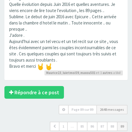
Quelle évolution depuis Juin 2016 et quelles aventures. Je
viens encore de lire toute l'evolution , les 89 pages ..
Sublime. Le debut de juin 2016 avec Epicure .. Cette arrivée
dans la chambre d hotel le matin .. Toute innocente .. ou
presque ..
J'adore .
Aujourd'hui avec un tel vecu et un tel recit sur ce site , vous
êtes évidemment parmi les couples incontournables de ce
site . Ces quelques couples qui sont toujours très suivis et
toujours aussi troublants .
Bravo et merci
Maurice23
,
luietmoi59
,
maxou501
et 1
autres
a liké
Répondre à ce post
Page
89
sur
89
2648 messages
1
…
85
86
87
88
89