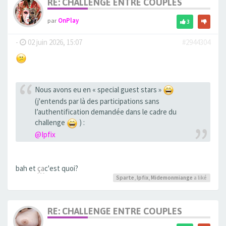
RE: CHALLENGE ENTRE COUPLES
par
OnPlay
3
-
02 juin 2026, 15:07
#2944304
Nous avons eu en « special guest stars »
(j'entends par là des participations sans
l’authentification demandée dans le cadre du
challenge
) :
@Ipfix
bah et
ça
c'est quoi?
Sparte
,
Ipfix
,
Midemonmiange
a liké
RE: CHALLENGE ENTRE COUPLES