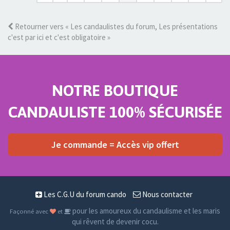
Retourner vers « Les candaulistes du forum, Les présentations
c'est par ici et c'est obligatoire »
NOTRE BOUTIQUE
CANDAULISTE 100% SÉCURISÉE
Je commande = Accès vip offert
Les C.G.U du forum cando
Nous contacter
pour les amoureux du candaulisme et les maris
Façonné avec
et
qui rêvent de devenir cocu.