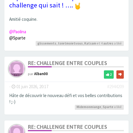
challenge qui sait ! ….
Amitié coquine.
@Paolina
@Sparte
glissements
,
toietmoietvous
,
Katsam
et 4
autres
a liké
RE: CHALLENGE ENTRE COUPLES
par
Alban00
2
-
01 juin 2026, 20:17
#2944209
Hâte de découvrir le nouveau défi et vos belles contributions
! ;-)
Midemonmiange
,
Sparte
a liké
RE: CHALLENGE ENTRE COUPLES