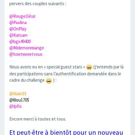
pervers des couples suivants :
@RougeDésir
@Paolina
@OnPlay
@Katsam
@bgx49400
@Midemonmiange
@toietmoietvous
Nous avons eu en « special guest stars »
(j'entends par là
des participations sans l’authentification demandée dans le
cadre du challenge
) :
@Alain33
@lilou1705
@Ipfix
Encore merci à toutes et tous.
Et peut-être à bientôt pour un nouveau