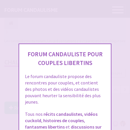
Ouvrir
FORUM CANDAULISME
la
navigatio
Les candaulistes du forum, Les présentations c'est par ici et c'est obligatoire
FORUM CANDAULISTE POUR
CHALLENGE ENTRE COUPLES
COUPLES LIBERTINS
1822 messages
Le forum candauliste propose des
rencontres pour couples, et contient
des photos et des vidéos candaulistes
1
…
48
49
50
51
52
…
61
pouvant heurter la sensibilité des plus
jeunes.
Répondre à ce post
Tous nos
récits candaulistes
,
vidéos
cuckold
,
histoires de couples
,
fantasmes libertins
et
discussions sur