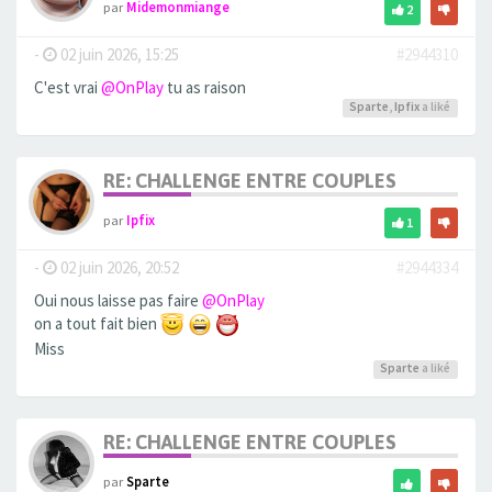
par
Midemonmiange
2
-
02 juin 2026, 15:25
#2944310
C'est vrai
@OnPlay
tu as raison
Sparte
,
Ipfix
a liké
RE: CHALLENGE ENTRE COUPLES
par
Ipfix
1
-
02 juin 2026, 20:52
#2944334
Oui nous laisse pas faire
@OnPlay
on a tout fait bien
Miss
Sparte
a liké
RE: CHALLENGE ENTRE COUPLES
par
Sparte