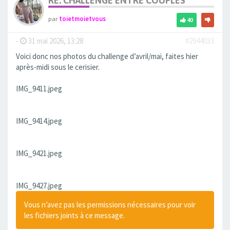
RE: CHALLENGE ENTRE COUPLES
par
toietmoietvous
40
-
31 mai 2026, 13:28
#2944033
Voici donc nos photos du challenge d’avril/mai, faites hier
après-midi sous le cerisier.
IMG_9411.jpeg
IMG_9414.jpeg
IMG_9421.jpeg
IMG_9427.jpeg
Vous n’avez pas les permissions nécessaires pour voir
les fichiers joints à ce message.