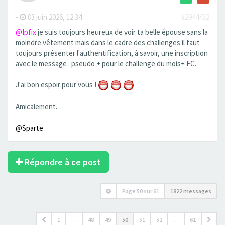
-
03 juin 2026, 12:34
#2944432
@Ipfix
je suis toujours heureux de voir ta belle épouse sans la
moindre vêtement mais dans le cadre des challenges il faut
toujours présenter l'authentification, à savoir, une inscription
avec le message : pseudo + pour le challenge du mois+ FC.
J'ai bon espoir pour vous !
Amicalement.
@Sparte
Répondre à ce post
Page
50
sur
61
1822 messages
1
…
48
49
50
51
52
…
61