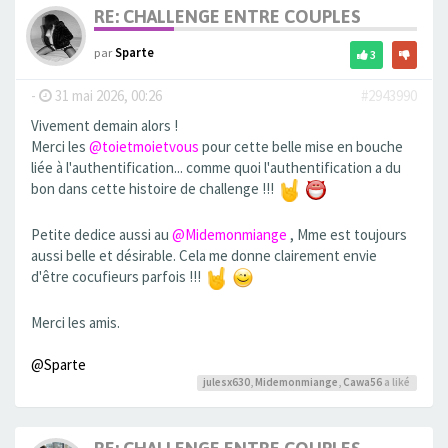
RE: CHALLENGE ENTRE COUPLES
par
Sparte
3
-
31 mai 2026, 00:26
#2943990
Vivement demain alors !
Merci les
@toietmoietvous
pour cette belle mise en bouche
liée à l'authentification... comme quoi l'authentification a du
bon dans cette histoire de challenge !!!
Petite dedice aussi au
@Midemonmiange
, Mme est toujours
aussi belle et désirable. Cela me donne clairement envie
d'être cocufieurs parfois !!!
Merci les amis.
@Sparte
julesx630
,
Midemonmiange
,
Cawa56
a liké