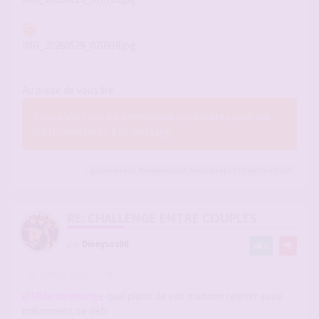
IMG_20260529_070938.jpg
Au plaisir de vous lire
Vous n’avez pas les permissions nécessaires pour voir
les fichiers joints à ce message.
glissements
,
hommessexy
,
horizon44
et 21
autres
a liké
RE: CHALLENGE ENTRE COUPLES
par
Dionysos06
2
-
29 mai 2026, 07:40
#2943741
@Midemonmiange
quel plaisir de voir madame relever aussi
brillamment ce défi.