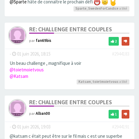
@Sparte
hâte de connaître le prochain défi
Sparte
,
SwedenForCandice
a liké
RE: CHALLENGE ENTRE COUPLES
par
fan69bis
2
-
01 juin 2026, 18:15
#2944183
Un beau challenge , magnifique à voir
@toietmoietvous
@Katsam
Katsam
,
toietmoietvous
a liké
RE: CHALLENGE ENTRE COUPLES
par
Alban00
1
-
01 juin 2026, 19:03
#2944191
@katsam c était peut être sur le fil mais c est une superbe