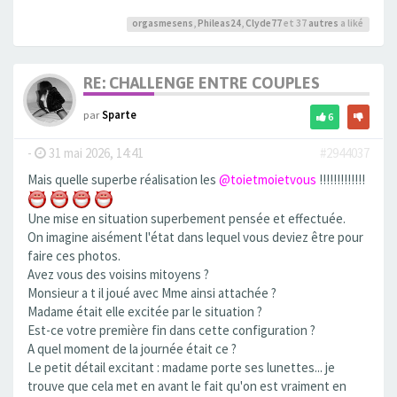
orgasmesens
,
Phileas24
,
Clyde77
et 37
autres
a liké
RE: CHALLENGE ENTRE COUPLES
par
Sparte
6
-
31 mai 2026, 14:41
#2944037
Mais quelle superbe réalisation les
@toietmoietvous
!!!!!!!!!!!!!
Une mise en situation superbement pensée et effectuée.
On imagine aisément l'état dans lequel vous deviez être pour
faire ces photos.
Avez vous des voisins mitoyens ?
Monsieur a t il joué avec Mme ainsi attachée ?
Madame était elle excitée par le situation ?
Est-ce votre première fin dans cette configuration ?
A quel moment de la journée était ce ?
Le petit détail excitant : madame porte ses lunettes... je
trouve que cela met en avant le fait qu'on est vraiment en