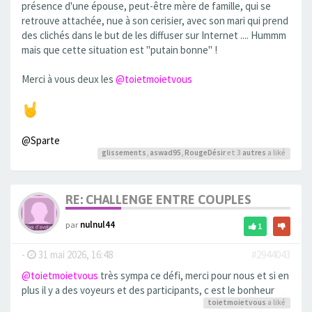
présence d'une épouse, peut-être mère de famille, qui se
retrouve attachée, nue à son cerisier, avec son mari qui prend
des clichés dans le but de les diffuser sur Internet .... Hummm
mais que cette situation est "putain bonne" !
Merci à vous deux les
@toietmoietvous
@Sparte
glissements
,
aswad95
,
RougeDésir
et 3
autres
a liké
RE: CHALLENGE ENTRE COUPLES
par
nulnul44
1
-
31 mai 2026, 16:48
#2944043
@toietmoietvous
très sympa ce défi, merci pour nous et si en
plus il y a des voyeurs et des participants, c est le bonheur
toietmoietvous
a liké