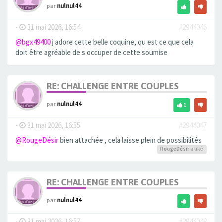
par
nulnul44
-
31 mai 2026, 16:54
#2944046
@bgx49400
j adore cette belle coquine, qu est ce que cela
doit être agréable de s occuper de cette soumise
RE: CHALLENGE ENTRE COUPLES
par
nulnul44
1
-
31 mai 2026, 16:55
#2944047
@RougeDésir
bien attachée , cela laisse plein de possibilités
RougeDésir
a liké
RE: CHALLENGE ENTRE COUPLES
par
nulnul44
-
31 mai 2026, 16:57
#2944048