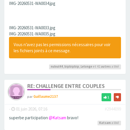
IMG-20260531-WA0034.jpg
IMG-20260531-WA0033.jpg
IMG-20260531-WA0035.jpg
Vous n’avez pas les permissions nécessaires pour voir
les fichiers joints à ce message.
nulnul44
,
bipbipbip
,
Lelonge
et 42
autres
a liké
RE: CHALLENGE ENTRE COUPLES
par
Guillaume2137
1
-
01 juin 2026, 07:16
#2944099
superbe participation
@Katsam
bravo!
Katsam
a liké