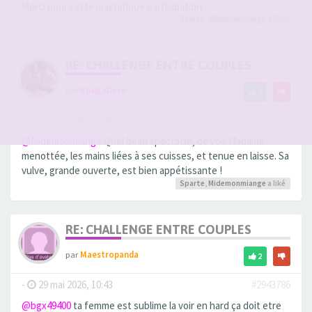
Merci pour cette magnifique participation.
Sparte
,
Midemonmiange
a liké
RE: CHALLENGE ENTRE COUPLES
par
RougeDésir
2
-
29 mai 2026, 10:06
#2943773
@Midemonmiange
Quel beau spectacle, de voir Madame
menottée, les mains liées à ses cuisses, et tenue en laisse. Sa
vulve, grande ouverte, est bien appétissante !
Sparte
,
Midemonmiange
a liké
RE: CHALLENGE ENTRE COUPLES
par
Maestropanda
2
-
29 mai 2026, 10:43
#2943786
@bgx49400
ta femme est sublime la voir en hard ça doit etre