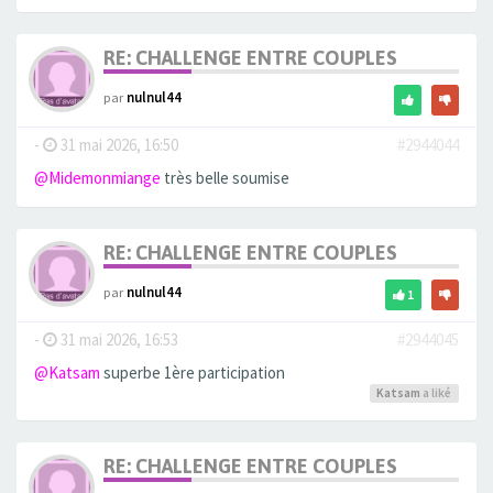
RE: CHALLENGE ENTRE COUPLES
par
nulnul44
-
31 mai 2026, 16:50
#2944044
@Midemonmiange
très belle soumise
RE: CHALLENGE ENTRE COUPLES
par
nulnul44
1
-
31 mai 2026, 16:53
#2944045
@Katsam
superbe 1ère participation
Katsam
a liké
RE: CHALLENGE ENTRE COUPLES