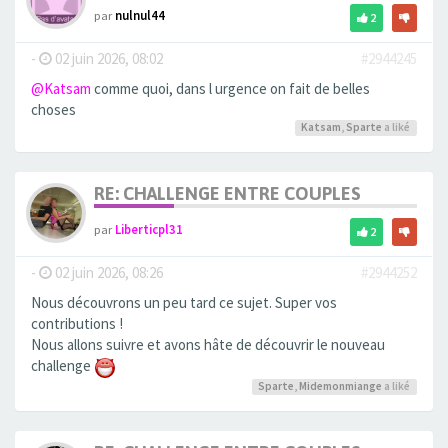
par
nulnul44
2
-
02 juin 2026, 08:02
#2944245
@Katsam
comme quoi, dans l urgence on fait de belles
choses
Katsam
,
Sparte
a liké
RE: CHALLENGE ENTRE COUPLES
par
Liberticpl31
2
-
02 juin 2026, 08:26
#2944252
Nous découvrons un peu tard ce sujet. Super vos
contributions !
Nous allons suivre et avons hâte de découvrir le nouveau
challenge
Sparte
,
Midemonmiange
a liké