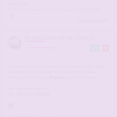
d'avril / mais...
https://www.forum-candaulisme.fr/viewto ... 0#p2935959
cplesexe
,
jeanrp
a liké
RE: CHALLENGE ENTRE COUPLES
par
Midemonmiange
24
-
29 mai 2026, 07:36
#2943738
Bonjour le Forum, nous avons repris hier soir le sujet. Ça fait
un moment que l'on voulait le faire mais le temps nous
manquait. Merci encore à
@Sparte
pour cette initiative .
Voici notre contribution ;
IMG_20260529_070828.jpg
IMG_20260529_070726.jpg