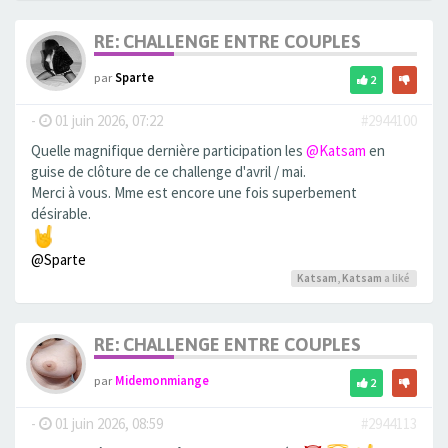
RE: CHALLENGE ENTRE COUPLES
par
Sparte
2
-
01 juin 2026, 07:22
#2944100
Quelle magnifique dernière participation les
@Katsam
en
guise de clôture de ce challenge d'avril / mai.
Merci à vous. Mme est encore une fois superbement
désirable.
@Sparte
Katsam
,
Katsam
a liké
RE: CHALLENGE ENTRE COUPLES
par
Midemonmiange
2
-
01 juin 2026, 08:59
#2944113