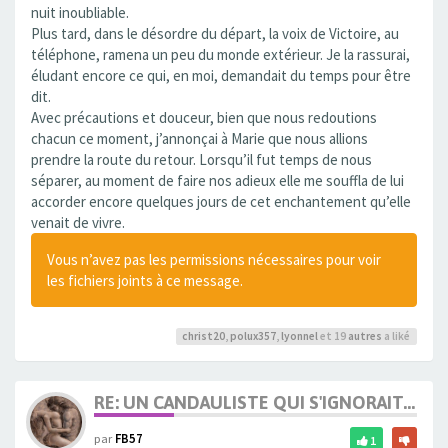
nuit inoubliable.
Plus tard, dans le désordre du départ, la voix de Victoire, au
téléphone, ramena un peu du monde extérieur. Je la rassurai,
éludant encore ce qui, en moi, demandait du temps pour être
dit.
Avec précautions et douceur, bien que nous redoutions
chacun ce moment, j’annonçai à Marie que nous allions
prendre la route du retour. Lorsqu’il fut temps de nous
séparer, au moment de faire nos adieux elle me souffla de lui
accorder encore quelques jours de cet enchantement qu’elle
venait de vivre.
Vous n’avez pas les permissions nécessaires pour voir
les fichiers joints à ce message.
christ20
,
polux357
,
lyonnel
et 19
autres
a liké
RE: UN CANDAULISTE QUI S'IGNORAIT...
par
FB57
1