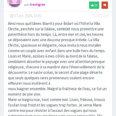
par
trestigres
11
-
17 avr. 2026, 15:51
#2937214
Ainsi nous quittâmes Biarritz pour Bidart où l’hôtel la Villa
l’Arche, perchée sur la falaise, semblait nous promettre une
parenthèse hors du temps. Là, entre mer et ciel, les heures
se déposaient avec une douceur presque irréelle. La Villa
l’Arche, spacieuse et élégante, nous invita à nous installer
comme un couple avec enfant dans une bulle hors du temps.
Lison et Marie, assises à mes côtés au bord de la falaise,
semblaient absorber le paysage avec une attention presque
religieuse, chacune à sa manière dans l’émerveillement de la
découverte. Le vaste océan, le secret d’une plage déserte
que seuls quelques rares promeneurs osaient encore
effleurer nous invitèrent à
nous baigner ensemble. Malgré la fraîcheur de l’eau, ce fut un
moment de joie vive.
Marie se baigna nue, tout comme moi. Lison, frileuse, trouva
l’océan trop froid et les vagues trop fortes. Je serrai Marie
contre moi pour résister à l’assaut des vagues qui nous
submergeaient avec une force sans cesse renouvelée. Elle