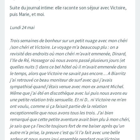
Suite du journal intime: elle raconte son séjour avec Victoire,
puis Marie, et moi.
Lundi 24 mai
Trois semaines de bonheur sur un petit nuage avec mon chéri
/son chéri et Victoire. Le voyage m’a beaucoup plu : on a
revisité des endroits où mon chéri m’avait emmenée, Dinard,
l’Ile de Ré, Hossegor où nous avons passé plusieurs jours (et
quelles nuits !) dans ce bel hôtel où il m’avait emmenée dans
le temps, alors que Victoire ne savait pas encore… A Biarritz
j’ai retrouvé ce beau moniteur de surf avec qui j’avais
sympathisé quand j’étais venue avec mon ex amant Michel.
Même que j’ai été en discothèque avec lui puis nous avons eu
une petite relation très sensuelle. Et ni D.. ni Victoire ne m’en
ont voulu, comme si ça faisait partie de la relation
exceptionnelle que nous avons tous les trois. J’ai bien
remarqué que cette petite aventure avait bien plu à mon chéri,
je sais que ça l’excite toujours fort de me baiser après qu’un
autre m’a prise, la preuve c’est qu’il l’a fait avec une belle
ardeur et nous avons joui ensemble pendant que Victoire