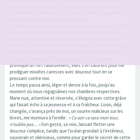
moment sans apprêt, je fus saisi par cette impression rare
d’abondance - comme si la vie, pour un instant suspendue,
m’offrait plus que je n’avais osé attendre.
Enveloppées chacune dans un peignoir de coton blanc, je les
aidai à sécher leur corps. Les débarrassant enfin de ce
vêtement j’eus un plaisir extrêmement érotique de les voir
nues. Alors, laissant tomber mon peignoir, je fus nu à mon tour
et ne pus m’empêcher d’enserrer dans mes bras leurs corps
chauds et humides. Découvrant que ce contact avait
provoqué un fort raidissement, elles s’en saisirent pour me
prodiguer moultes caresses avec douceur tout en se
pressant contre moi.
Le temps passa ainsi, léger et dense à la fois, jusqu’au
moment où nous regagnâmes nos chambres respectives.
Marie nue, attentive et réservée, s’éloigna avec cette grâce
qui faisait écho à sa jeunesse et à sa fraîcheur. Lison, déjà
changée, s’avança près de moi, un sourire malicieux sur les
lèvres, me murmura à l’oreille :
« Ce soir ce sera mon tour,
n’oublie pas… »
Son geste, sa voix, laissait flotter une
douceur complice, tandis que l’océan grondait à l’extérieur,
souverain et silencieux, comme pour garder le secret de cette