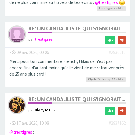
de ne plus voir marie au travers de tes écrits .
@trestigres
trestigres
a liké
RE: UN CANDAULISTE QUI S'IGNORAIT...
par
trestigres
2
-
09 avr. 2026, 00:06
#2936215
Merci pour ton commentaire Frenchy! Mais ce n'est pas
encore fini, d'autant moins qu'elle vient de me retrouver près
de 25 ans plus tard!
Clyde77
,
leloup44
a liké
RE: UN CANDAULISTE QUI S'IGNORAIT...
par
Dionysos06
1
-
17 avr. 2026, 10:08
#2937162
@trestigres
: