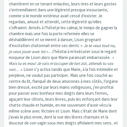
chantèrent en se tenant enlacées, leurs rires et leurs gestes
s’entremêlaient dans une légèreté presque insouciante,
comme si le monde extérieur avait cessé d’exister. Je
regardais, amusé et attendri, cette légèreté qu’elles
s’offraient. Arrivés à l’hôtel je les calmai, le temps de gagner la
chambre mais une fois la porte refermée elles se
déshabillèrent et se mirent à danser, Lison grognant
d’excitation chatonnait entre ses dents :«
Je te veux tout nu,
je veux jouer avec toi
»... J’hésitai à m’exécuter sous le regard
moqueur de Lison alors que Marie paraissait embarrassée . «
Mais tu es mou! Je vais m’occuper de ton zizi, attends tu vas
voir… »
. Lison s’y activa tandis que Marie, à la fois intimidée et
perplexe, ne voulut pas participer.. Mais une fois couché au
centre du lit, flanqué de deux amazones à mes côtés, l’organe
bien dressé, excité par leurs mains voltigeuses, j’en profitai
pour passer avec bonheur mes doigts dans leurs fentes,
agaçant leur clitoris, leurs lèvres, puis les enfonçant dans leur
chatte chaude et humide, en me souvenant d’avoir vécu la
même scène avec Victoire et Lison. Mais c’était de Marie dont
j’avais le plus envie, dont la vue des lèvres charnues et la
douceur de son vagin sous mes doigts affolaient mes sens.. et