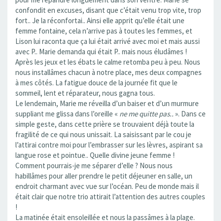
confondit en excuses, disant que c’était venu trop vite, trop
fort.. Je la réconfortai.. Ainsi elle apprit qu’elle était une
femme fontaine, cela n’arrive pas à toutes les femmes, et
Lison lui raconta que ça lui était arrivé avec moi et mais aussi
avec P.. Marie demanda qui était P.. mais nous éludâmes !
Après les jeux et les ébats le calme retomba peu à peu. Nous
nous installâmes chacun à notre place, mes deux compagnes
à mes côtés. La fatigue douce de la journée fit que le
sommeil, lent et réparateur, nous gagna tous.
Le lendemain, Marie me réveilla d’un baiser et d’un murmure
suppliant me glissa dans l’oreille «
ne me quitte pas..
». Dans ce
simple geste, dans cette prière se trouvaient déjà toute la
fragilité de ce qui nous unissait. La saisissant par le cou je
l’attirai contre moi pour l’embrasser sur les lèvres, aspirant sa
langue rose et pointue.. Quelle divine jeune femme !
Comment pourrais-je me séparer d’elle ? Nous nous
habillâmes pour aller prendre le petit déjeuner en salle, un
endroit charmant avec vue sur l’océan. Peu de monde mais il
était clair que notre trio attirait l’attention des autres couples
!
La matinée était ensoleillée et nous la passâmes à la plage.