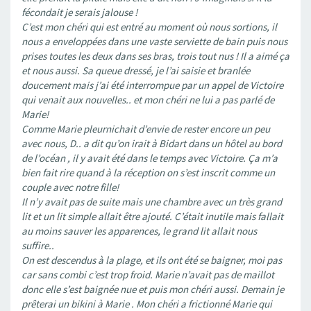
fécondait je serais jalouse !
C’est mon chéri qui est entré au moment où nous sortions, il
nous a enveloppées dans une vaste serviette de bain puis nous
prises toutes les deux dans ses bras, trois tout nus ! Il a aimé ça
et nous aussi. Sa queue dressé, je l’ai saisie et branlée
doucement mais j’ai été interrompue par un appel de Victoire
qui venait aux nouvelles.. et mon chéri ne lui a pas parlé de
Marie!
Comme Marie pleurnichait d’envie de rester encore un peu
avec nous, D.. a dit qu’on irait à Bidart dans un hôtel au bord
de l’océan , il y avait été dans le temps avec Victoire. Ça m’a
bien fait rire quand à la réception on s’est inscrit comme un
couple avec notre fille!
Il n’y avait pas de suite mais une chambre avec un très grand
lit et un lit simple allait être ajouté. C’était inutile mais fallait
au moins sauver les apparences, le grand lit allait nous
suffire..
On est descendus à la plage, et ils ont été se baigner, moi pas
car sans combi c’est trop froid. Marie n’avait pas de maillot
donc elle s’est baignée nue et puis mon chéri aussi. Demain je
prêterai un bikini à Marie . Mon chéri a frictionné Marie qui