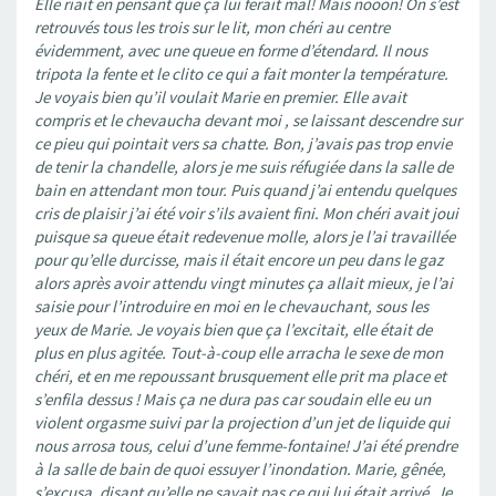
Elle riait en pensant que ça lui ferait mal! Mais nooon! On s’est
retrouvés tous les trois sur le lit, mon chéri au centre
évidemment, avec une queue en forme d’étendard. Il nous
tripota la fente et le clito ce qui a fait monter la température.
Je voyais bien qu’il voulait Marie en premier. Elle avait
compris et le chevaucha devant moi , se laissant descendre sur
ce pieu qui pointait vers sa chatte. Bon, j’avais pas trop envie
de tenir la chandelle, alors je me suis réfugiée dans la salle de
bain en attendant mon tour. Puis quand j’ai entendu quelques
cris de plaisir j’ai été voir s’ils avaient fini. Mon chéri avait joui
puisque sa queue était redevenue molle, alors je l’ai travaillée
pour qu’elle durcisse, mais il était encore un peu dans le gaz
alors après avoir attendu vingt minutes ça allait mieux, je l’ai
saisie pour l’introduire en moi en le chevauchant, sous les
yeux de Marie. Je voyais bien que ça l’excitait, elle était de
plus en plus agitée. Tout-à-coup elle arracha le sexe de mon
chéri, et en me repoussant brusquement elle prit ma place et
s’enfila dessus ! Mais ça ne dura pas car soudain elle eu un
violent orgasme suivi par la projection d’un jet de liquide qui
nous arrosa tous, celui d’une femme-fontaine! J’ai été prendre
à la salle de bain de quoi essuyer l’inondation. Marie, gênée,
s’excusa, disant qu’elle ne savait pas ce qui lui était arrivé. Je