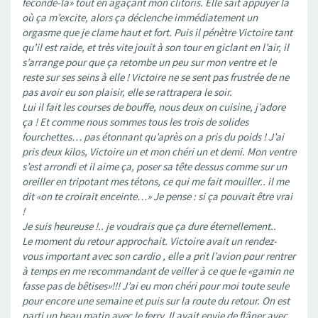
féconde-la» tout en agaçant mon clitoris. Elle sait appuyer là
où ça m’excite, alors ça déclenche immédiatement un
orgasme que je clame haut et fort. Puis il pénètre Victoire tant
qu’il est raide, et très vite jouit à son tour en giclant en l’air, il
s’arrange pour que ça retombe un peu sur mon ventre et le
reste sur ses seins à elle ! Victoire ne se sent pas frustrée de ne
pas avoir eu son plaisir, elle se rattrapera le soir.
Lui il fait les courses de bouffe, nous deux on cuisine, j’adore
ça ! Et comme nous sommes tous les trois de solides
fourchettes… pas étonnant qu’après on a pris du poids ! J’ai
pris deux kilos, Victoire un et mon chéri un et demi. Mon ventre
s’est arrondi et il aime ça, poser sa tête dessus comme sur un
oreiller en tripotant mes tétons, ce qui me fait mouiller.. il me
dit «on te croirait enceinte…» Je pense : si ça pouvait être vrai
!
Je suis heureuse !.. je voudrais que ça dure éternellement..
Le moment du retour approchait. Victoire avait un rendez-
vous important avec son cardio , elle a prit l’avion pour rentrer
à temps en me recommandant de veiller à ce que le «gamin ne
fasse pas de bêtises»!!! J’ai eu mon chéri pour moi toute seule
pour encore une semaine et puis sur la route du retour. On est
parti un beau matin avec le ferry. Il avait envie de flâner avec