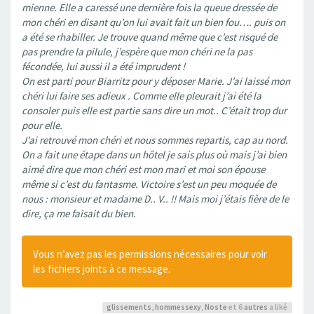
mienne. Elle a caressé une dernière fois la queue dressée de
mon chéri en disant qu’on lui avait fait un bien fou…. puis on
a été se rhabiller. Je trouve quand même que c’est risqué de
pas prendre la pilule, j’espère que mon chéri ne la pas
fécondée, lui aussi il a été imprudent !
On est parti pour Biarritz pour y déposer Marie. J’ai laissé mon
chéri lui faire ses adieux . Comme elle pleurait j’ai été la
consoler puis elle est partie sans dire un mot.. C’était trop dur
pour elle.
J’ai retrouvé mon chéri et nous sommes repartis, cap au nord.
On a fait une étape dans un hôtel je sais plus où mais j’ai bien
aimé dire que mon chéri est mon mari et moi son épouse
même si c’est du fantasme. Victoire s’est un peu moquée de
nous : monsieur et madame D.. V.. !! Mais moi j’étais fière de le
dire, ça me faisait du bien.
Vous n’avez pas les permissions nécessaires pour voir
les fichiers joints à ce message.
glissements
,
hommessexy
,
Noste
et 6
autres
a liké