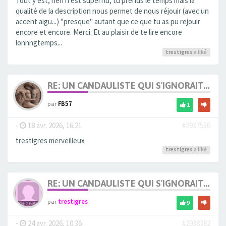
Tout y est, rien n'est superflu, tu prends le temps mais la
qualité de la description nous permet de nous réjouir (avec un
accent aigu...) "presque" autant que ce que tu as pu rejouir
encore et encore. Merci. Et au plaisir de te lire encore
lonnngtemps...
trestigres
a liké
RE: UN CANDAULISTE QUI S'IGNORAIT...
par
FB57
1
-
18 avr. 2026, 16:21
#2937536
trestigres merveilleux
trestigres
a liké
RE: UN CANDAULISTE QUI S'IGNORAIT...
par
trestigres
9
-
24 avr. 2026, 10:36
#2938382