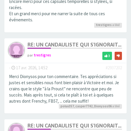
Encore merci pour ces capsules temporelles si stylées, si
racées.
Et un grand merci pour me narrer la suite de tous ces
événements.
trestigres
a liké
RE: UN CANDAULISTE QUI S'IGNORAIT...
par
trestigres
3
-
17 avr. 2026, 14:52
#2937202
Merci Dionysos pour ton commentaire. Tes appréciations si
justes et sensibles nous font bien plaisir à Victoire et moi. Je
crains que le style "à la Proust" ne rencontre que peu de
succès. Mais après tout, si cela te plaît à toi et à quelques
autres dont Frenchy, FB57, ... cela me suffit!
polux357
,
casper7742
,
Dionysos06
a liké
RE: UN CANDAULISTE QUI S'IGNORAIT...