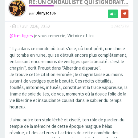
RE: UN CANDAULISTE QUI S'IGNORAIT...
par
Dionysos06
1
-
17 avr. 2026, 20:52
#2937279
@trestigres
je vous remercie, Victoire et toi.
"Il y a dans ce monde où tout s'use, où tout périt, une chose
qui tombe en ruine, qui se détruit encore plus complètement,
en laissant encore moins de vestiges que la beauté : c'est le
chagrin.", écrit Proust dans "Albertine disparue".
Je trouve cette citation erronée ; le chagrin laisse au moins
autant de vestiges que la beauté. Ces récits détaillés,
fouillés, mitonnés, infusés, constituent la trace vaporeuse, la
trame de soie de tes, de vos, moments où la douce folie de la
vie libertine et insouciante coulait dans le sablier du temps
heureux.
J'aime outre ton style léché et ciselé, ton rôle de gardien du
temple de la mémoire de cette époque magique hélas
révolue, et des acteurs et actrices de cette comédie des