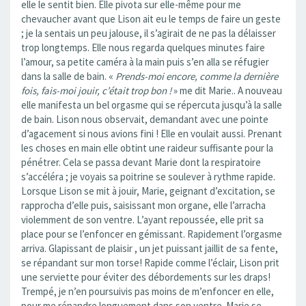
elle le sentit bien. Elle pivota sur elle-même pour me
chevaucher avant que Lison ait eu le temps de faire un geste
; je la sentais un peu jalouse, il s’agirait de ne pas la délaisser
trop longtemps. Elle nous regarda quelques minutes faire
l’amour, sa petite caméra à la main puis s’en alla se réfugier
dans la salle de bain. «
Prends-moi encore, comme la dernière
fois, fais-moi jouir, c’était trop bon !
» me dit Marie.. A nouveau
elle manifesta un bel orgasme qui se répercuta jusqu’à la salle
de bain. Lison nous observait, demandant avec une pointe
d’agacement si nous avions fini ! Elle en voulait aussi. Prenant
les choses en main elle obtint une raideur suffisante pour la
pénétrer. Cela se passa devant Marie dont la respiratoire
s’accéléra ; je voyais sa poitrine se soulever à rythme rapide.
Lorsque Lison se mit à jouir, Marie, geignant d’excitation, se
rapprocha d’elle puis, saisissant mon organe, elle l’arracha
violemment de son ventre. L’ayant repoussée, elle prit sa
place pour se l’enfoncer en gémissant. Rapidement l’orgasme
arriva. Glapissant de plaisir , un jet puissant jaillit de sa fente,
se répandant sur mon torse! Rapide comme l’éclair, Lison prit
une serviette pour éviter des débordements sur les draps!
Trempé, je n’en poursuivis pas moins de m’enfoncer en elle,
pour me répandre longuement dans son ventre. Marie se