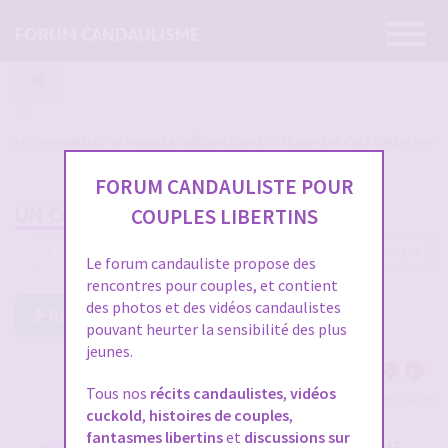
Ouvrir
FORUM CANDAULISME
la
navigatio
Les candaulistes du forum, Les présentations c'est par ici et c'est obligatoire
FORUM CANDAULISTE POUR
UN CANDAULISTE QUI S'IGNORAIT...
COUPLES LIBERTINS
1221 messages
1
…
37
38
39
40
41
Le forum candauliste propose des
rencontres pour couples, et contient
des photos et des vidéos candaulistes
Répondre à ce post
pouvant heurter la sensibilité des plus
jeunes.
Tous nos
récits candaulistes
,
vidéos
Voir tous les participants
cuckold
,
histoires de couples
,
fantasmes libertins
et
discussions sur
RE: UN CANDAULISTE QUI S'IGNORAIT...