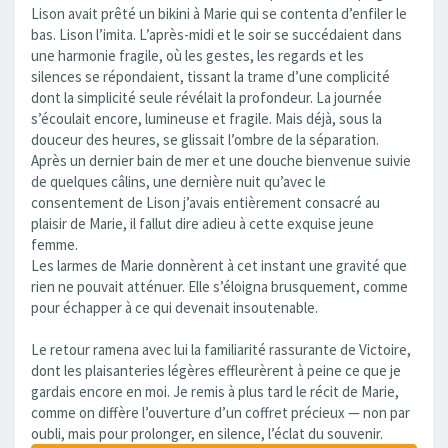
Lison avait prêté un bikini à Marie qui se contenta d’enfiler le
bas. Lison l’imita. L’après-midi et le soir se succédaient dans
une harmonie fragile, où les gestes, les regards et les
silences se répondaient, tissant la trame d’une complicité
dont la simplicité seule révélait la profondeur. La journée
s’écoulait encore, lumineuse et fragile. Mais déjà, sous la
douceur des heures, se glissait l’ombre de la séparation.
Après un dernier bain de mer et une douche bienvenue suivie
de quelques câlins, une dernière nuit qu’avec le
consentement de Lison j’avais entièrement consacré au
plaisir de Marie, il fallut dire adieu à cette exquise jeune
femme.
Les larmes de Marie donnèrent à cet instant une gravité que
rien ne pouvait atténuer. Elle s’éloigna brusquement, comme
pour échapper à ce qui devenait insoutenable.
Le retour ramena avec lui la familiarité rassurante de Victoire,
dont les plaisanteries légères effleurèrent à peine ce que je
gardais encore en moi. Je remis à plus tard le récit de Marie,
comme on diffère l’ouverture d’un coffret précieux — non par
oubli, mais pour prolonger, en silence, l’éclat du souvenir.