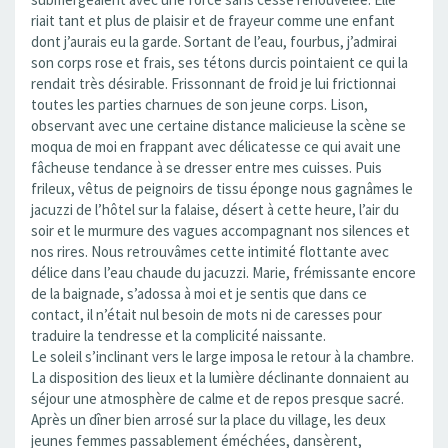
riait tant et plus de plaisir et de frayeur comme une enfant
dont j’aurais eu la garde. Sortant de l’eau, fourbus, j’admirai
son corps rose et frais, ses tétons durcis pointaient ce qui la
rendait très désirable. Frissonnant de froid je lui frictionnai
toutes les parties charnues de son jeune corps. Lison,
observant avec une certaine distance malicieuse la scène se
moqua de moi en frappant avec délicatesse ce qui avait une
fâcheuse tendance à se dresser entre mes cuisses. Puis
frileux, vêtus de peignoirs de tissu éponge nous gagnâmes le
jacuzzi de l’hôtel sur la falaise, désert à cette heure, l’air du
soir et le murmure des vagues accompagnant nos silences et
nos rires. Nous retrouvâmes cette intimité flottante avec
délice dans l’eau chaude du jacuzzi. Marie, frémissante encore
de la baignade, s’adossa à moi et je sentis que dans ce
contact, il n’était nul besoin de mots ni de caresses pour
traduire la tendresse et la complicité naissante.
Le soleil s’inclinant vers le large imposa le retour à la chambre.
La disposition des lieux et la lumière déclinante donnaient au
séjour une atmosphère de calme et de repos presque sacré.
Après un dîner bien arrosé sur la place du village, les deux
jeunes femmes passablement éméchées, dansèrent,