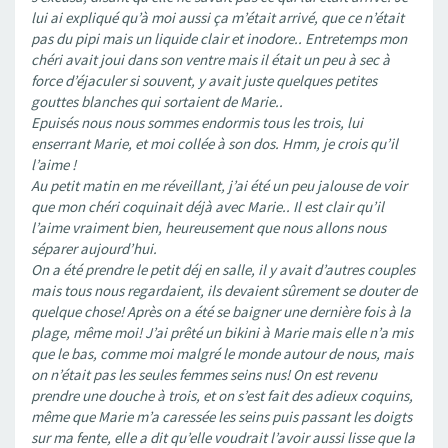
lui ai expliqué qu’à moi aussi ça m’était arrivé, que ce n’était
pas du pipi mais un liquide clair et inodore.. Entretemps mon
chéri avait joui dans son ventre mais il était un peu à sec à
force d’éjaculer si souvent, y avait juste quelques petites
gouttes blanches qui sortaient de Marie..
Epuisés nous nous sommes endormis tous les trois, lui
enserrant Marie, et moi collée à son dos. Hmm, je crois qu’il
l’aime !
Au petit matin en me réveillant, j’ai été un peu jalouse de voir
que mon chéri coquinait déjà avec Marie.. Il est clair qu’il
l’aime vraiment bien, heureusement que nous allons nous
séparer aujourd’hui.
On a été prendre le petit déj en salle, il y avait d’autres couples
mais tous nous regardaient, ils devaient sûrement se douter de
quelque chose! Après on a été se baigner une dernière fois à la
plage, même moi! J’ai prêté un bikini à Marie mais elle n’a mis
que le bas, comme moi malgré le monde autour de nous, mais
on n’était pas les seules femmes seins nus! On est revenu
prendre une douche à trois, et on s’est fait des adieux coquins,
même que Marie m’a caressée les seins puis passant les doigts
sur ma fente, elle a dit qu’elle voudrait l’avoir aussi lisse que la