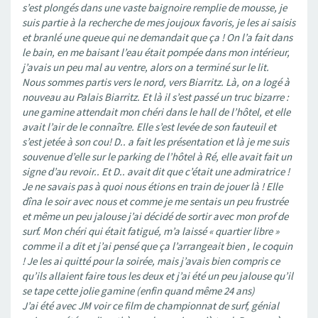
s’est plongés dans une vaste baignoire remplie de mousse, je
suis partie à la recherche de mes joujoux favoris, je les ai saisis
et branlé une queue qui ne demandait que ça ! On l’a fait dans
le bain, en me baisant l’eau était pompée dans mon intérieur,
j’avais un peu mal au ventre, alors on a terminé sur le lit.
Nous sommes partis vers le nord, vers Biarritz. Là, on a logé à
nouveau au Palais Biarritz. Et là il s’est passé un truc bizarre :
une gamine attendait mon chéri dans le hall de l’hôtel, et elle
avait l’air de le connaître. Elle s’est levée de son fauteuil et
s’est jetée à son cou! D.. a fait les présentation et là je me suis
souvenue d’elle sur le parking de l’hôtel à Ré, elle avait fait un
signe d’au revoir.. Et D.. avait dit que c’était une admiratrice !
Je ne savais pas à quoi nous étions en train de jouer là ! Elle
dîna le soir avec nous et comme je me sentais un peu frustrée
et même un peu jalouse j’ai décidé de sortir avec mon prof de
surf. Mon chéri qui était fatigué, m’a laissé « quartier libre »
comme il a dit et j’ai pensé que ça l’arrangeait bien , le coquin
! Je les ai quitté pour la soirée, mais j’avais bien compris ce
qu’ils allaient faire tous les deux et j’ai été un peu jalouse qu’il
se tape cette jolie gamine (enfin quand même 24 ans)
J’ai été avec JM voir ce film de championnat de surf, génial