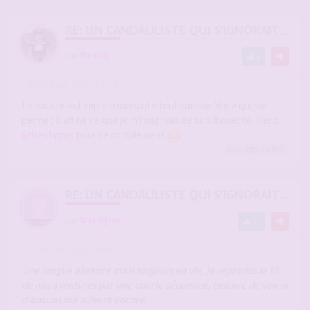
RE: UN CANDAULISTE QUI S'IGNORAIT...
par
frenchy
1
-
02 févr. 2026, 17:24
#2925824
La voiture est impressionnante tout comme Marie qui me
permet d'affiné ce que je m'imaginais de sa silhouette. Merci
@trestigres
pour ce complément
trestigres
a liké
RE: UN CANDAULISTE QUI S'IGNORAIT...
par
trestigres
22
-
08 avr. 2026, 16:58
#2936168
Une longue absence mais toujours en vie, je reprends le fil
de nos aventures par une courte séquence, histoire de voir si
d'aucuns me suivent encore.