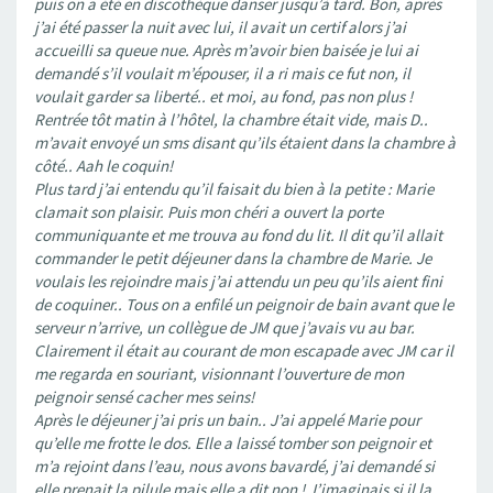
puis on a été en discothèque danser jusqu’à tard. Bon, après
j’ai été passer la nuit avec lui, il avait un certif alors j’ai
accueilli sa queue nue. Après m’avoir bien baisée je lui ai
demandé s’il voulait m’épouser, il a ri mais ce fut non, il
voulait garder sa liberté.. et moi, au fond, pas non plus !
Rentrée tôt matin à l’hôtel, la chambre était vide, mais D..
m’avait envoyé un sms disant qu’ils étaient dans la chambre à
côté.. Aah le coquin!
Plus tard j’ai entendu qu’il faisait du bien à la petite : Marie
clamait son plaisir. Puis mon chéri a ouvert la porte
communiquante et me trouva au fond du lit. Il dit qu’il allait
commander le petit déjeuner dans la chambre de Marie. Je
voulais les rejoindre mais j’ai attendu un peu qu’ils aient fini
de coquiner.. Tous on a enfilé un peignoir de bain avant que le
serveur n’arrive, un collègue de JM que j’avais vu au bar.
Clairement il était au courant de mon escapade avec JM car il
me regarda en souriant, visionnant l’ouverture de mon
peignoir sensé cacher mes seins!
Après le déjeuner j’ai pris un bain.. J’ai appelé Marie pour
qu’elle me frotte le dos. Elle a laissé tomber son peignoir et
m’a rejoint dans l’eau, nous avons bavardé, j’ai demandé si
elle prenait la pilule mais elle a dit non ! J’imaginais si il la