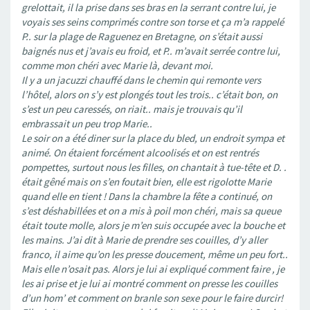
grelottait, il la prise dans ses bras en la serrant contre lui, je
voyais ses seins comprimés contre son torse et ça m’a rappelé
P.. sur la plage de Raguenez en Bretagne, on s’était aussi
baignés nus et j’avais eu froid, et P.. m’avait serrée contre lui,
comme mon chéri avec Marie là, devant moi.
Il y a un jacuzzi chauffé dans le chemin qui remonte vers
l’hôtel, alors on s’y est plongés tout les trois.. c’était bon, on
s’est un peu caressés, on riait.. mais je trouvais qu’il
embrassait un peu trop Marie..
Le soir on a été diner sur la place du bled, un endroit sympa et
animé. On étaient forcément alcoolisés et on est rentrés
pompettes, surtout nous les filles, on chantait à tue-tête et D. .
était gêné mais on s’en foutait bien, elle est rigolotte Marie
quand elle en tient ! Dans la chambre la fête a continué, on
s’est déshabillées et on a mis à poil mon chéri, mais sa queue
était toute molle, alors je m’en suis occupée avec la bouche et
les mains. J’ai dit à Marie de prendre ses couilles, d’y aller
franco, il aime qu’on les presse doucement, même un peu fort..
Mais elle n’osait pas. Alors je lui ai expliqué comment faire , je
les ai prise et je lui ai montré comment on presse les couilles
d’un hom’ et comment on branle son sexe pour le faire durcir!