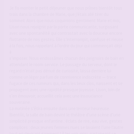
Je fis monter le petit déjeuner que nous prîmes bientôt tous
trois dans la chambre de Marie, que j’étais allé tirer du
sommeil. Alors que nous coquinions gentiment Marie et moi,
Lison nous rejoignit par la porte communicante, surgissant
avec une spontanéité qui contrastait avec la douceur encore
flottante de nos gestes. Elle s’interrompit, confuse et rieuse
à la fois, nous rappelant à l’ordre du jour qui commençait déjà
à
s’imposer. Nous endossâmes chacun des peignoirs de bain en
attendant le room-service. Le passage du serveur, dont le
regard n’était pas dénué de curiosité, laissa derrière lui
comme un léger parfum de connivence indiscrète — trace
fugace de ces rumeurs qui, dans les lieux clos, naissent et se
propagent avec une rapidité presque joyeuse. Lison, loin de
s’en émouvoir, accueillit cela avec une insouciance
souveraine.
La matinée s’étira ensuite dans une lenteur heureuse.
Bientôt, la salle de bain devint le théâtre d’une scène d’une
simplicité presque enfantine : éclats de rire, eau vive, gestes
complices : deux jeunes femmes nues se lavaient l’une l’autre
tout en devisant gaiement ! À les voir ainsi, partageant ce