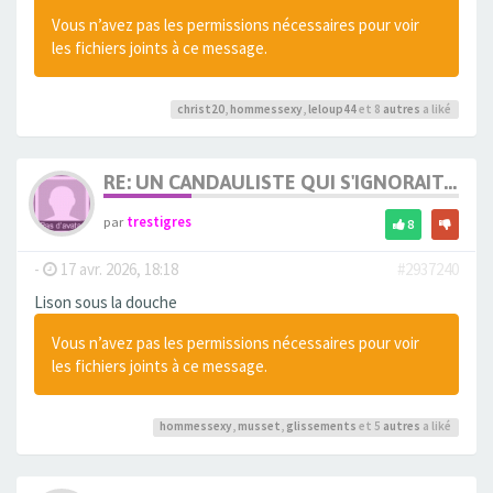
Vous n’avez pas les permissions nécessaires pour voir
les fichiers joints à ce message.
christ20
,
hommessexy
,
leloup44
et 8
autres
a liké
RE: UN CANDAULISTE QUI S'IGNORAIT...
par
trestigres
8
-
17 avr. 2026, 18:18
#2937240
Lison sous la douche
Vous n’avez pas les permissions nécessaires pour voir
les fichiers joints à ce message.
hommessexy
,
musset
,
glissements
et 5
autres
a liké