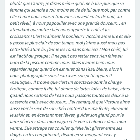
plutôt que l’autre, je dirais même qu’il me baise plus que sa
femme qui semble avoir moins envie de lui que moi; par contre
elle et moi nous nous retrouvons souvent en fin de nuit, au
petit réveil, à nous papouiller avec une grande douceur… en
attendant que notre chéri nous apporte le café et les
croissants ! C’est vraiment le bonheur ! Victoire aime lire et elle
y passe le plus clair de son temps, moi j’aime aussi mais pas
cette littérature là, j’aime les romans policiers ! Mon chéri, lui
est l’actif du groupe : il ne peut pas rester sans rien faire au
bord de la piscine comme nous. Mais il aime bien nous
regarder nager quand on est nues dans l’eau bleue, alors il
nous photographie sous l’eau avec son petit appareil
«nautique». Il trouve que c’est un spectacle dont la charge
érotique, comme il dit, lui donne de fortes idées de baise, alors
quand nous sortons de l’eau nous passons toutes les deux à la
casserole mais avec douceur.. J’ai remarqué que Victoire aime
aussi voir le sexe de son chéri rentrer dans ma fente, elle aime
le saisir et, en écartant mes lèvres, guider son gland pour le
faire pénétrer dans mon vagin et le voir s’enfoncer dans mon
ventre. Elle attrape ses couilles qu’elle fait glisser entre ses
doigts en les comprimant, disant en se moquant «vas-y