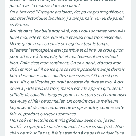
jouait avec la mousse dans son bain !
On a traversé l’Espagne profonde, des paysages magnifiques,
des sites historiques fabuleux, j’avais jamais rien vu de pareil
en France.
Arrivés dans leur belle propriété, nous nous sommes retrouvés
lui et moi, elle et moi, elle et lui et aussi nous trois ensemble.
Même qu’on a pas eu envie de coquiner tout le temps,
tellement l’atmosphère était paisible et câline. Je crois qu’on
pourrait vivre à trois, elle, lui et moi tellement on s’entend
bien. Enfin c’est mon sentiment. On en a parlé, d’abord mon
chéri et moi. Lui il pense que ce serait possible mais je devrais
faire des concessions.. quelles concessions ? Et il n’est pas
aussi sûr que Victoire pourrait accepter de vivre en trio. Alors
on en a parlé tous les trois, mais il est vite apparu qu’il serait
difficile de concilier longtemps nos caractères et d’harmoniser
nos «way of life» personnelles. On convînt que la meilleure
façon serait de nous retrouver de temps à autre, comme cette
fois-ci, pendant quelques semaines..
Mon chéri et Victoire sont très généreux avec moi, je suis
invitée vu que je n’ai pas le sou mais le sexe en sus (sic) ! Mon
chéri ne m’oublie pas, il fait attention à ne pas favoriser l’une