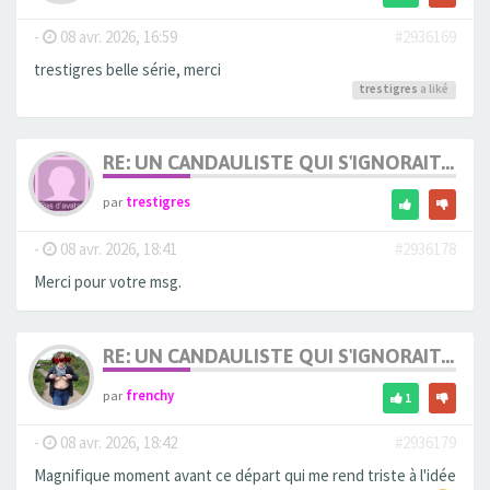
-
08 avr. 2026, 16:59
#2936169
trestigres belle série, merci
trestigres
a liké
RE: UN CANDAULISTE QUI S'IGNORAIT...
par
trestigres
-
08 avr. 2026, 18:41
#2936178
Merci pour votre msg.
RE: UN CANDAULISTE QUI S'IGNORAIT...
par
frenchy
1
-
08 avr. 2026, 18:42
#2936179
Magnifique moment avant ce départ qui me rend triste à l'idée