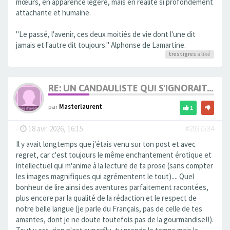
mœurs, en apparence légère, mais en réalité si profondément
attachante et humaine.
"Le passé, l'avenir, ces deux moitiés de vie dont l'une dit
jamais et l'autre dit toujours." Alphonse de Lamartine.
trestigres
a liké
RE: UN CANDAULISTE QUI S'IGNORAIT...
par
Masterlaurent
1
-
18 avr. 2026, 16:15
#2937534
Il y avait longtemps que j'étais venu sur ton post et avec
regret, car c'est toujours le même enchantement érotique et
intellectuel qui m'anime à la lecture de ta prose (sans compter
les images magnifiques qui agrémentent le tout).... Quel
bonheur de lire ainsi des aventures parfaitement racontées,
plus encore par la qualité de la rédaction et le respect de
notre belle langue (je parle du Français, pas de celle de tes
amantes, dont je ne doute toutefois pas de la gourmandise!!).