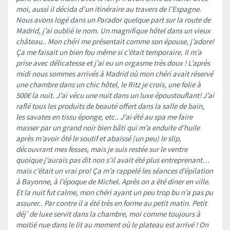
moi, aussi il décida d’un itinéraire au travers de l’Espagne.
Nous avons logé dans un Parador quelque part sur la route de
Madrid, j’ai oublié le nom. Un magnifique hôtel dans un vieux
château.. Mon chéri me présentait comme son épouse, j’adore!
Ça me faisait un bien fou même si c’était temporaire. Il m’a
prise avec délicatesse et j’ai eu un orgasme très doux ! L’après
midi nous sommes arrivés à Madrid où mon chéri avait réservé
une chambre dans un chic hôtel, le Ritz je crois, une folie à
500€ la nuit. J’ai vécu une nuit dans un luxe époustouflant! J’ai
raflé tous les produits de beauté offert dans la salle de bain,
les savates en tissu éponge, etc.. J’ai été au spa me faire
masser par un grand noir bien bâti qui m’a enduite d’huile
après m’avoir ôté le soutif et abaissé (un peu) le slip,
découvrant mes fesses, mais je suis restée sur le ventre
quoique j’aurais pas dit non s’il avait été plus entreprenant…
mais c’était un vrai pro! Ça m’a rappelé les séances d’épilation
à Bayonne, à l’époque de Michel. Après on a été diner en ville.
Et la nuit fut calme, mon chéri ayant un peu trop bu n’a pas pu
assurer.. Par contre il a été très en forme au petit matin. Petit
déj’ de luxe servit dans la chambre, moi comme toujours à
moitié nue dans le lit au moment où le plateau est arrivé ! On