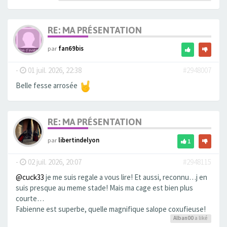
RE: MA PRÉSENTATION
par
fan69bis
-
01 juil. 2026, 22:38
#2948007
Belle fesse arrosée
RE: MA PRÉSENTATION
par
libertindelyon
1
-
02 juil. 2026, 20:07
#2948115
@cuck33
je me suis regale a vous lire! Et aussi, reconnu…j en
suis presque au meme stade! Mais ma cage est bien plus
courte…
Fabienne est superbe, quelle magnifique salope coxufieuse!
Alban00
a liké