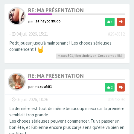
RE: MA PRÉSENTATION
par
latinaycornudo
3
-
04 juil. 2026, 15:21
#2948312
Petit joueur jusqu'à maintenant ! Les choses sérieuses
commencent !
maxou501
,
libertindelyon
,
Cocucornu
a liké
RE: MA PRÉSENTATION
par
maxou501
2
-
05 juil. 2026, 10:26
#2948393
La dernière est tout de même beaucoup mieux car la première
semblait trop grande.
Les choses sérieuses peuvent commencer. Tu va passer un
bon été, et Fabienne encore plus car je sens qu'elle va bien en
profiter !