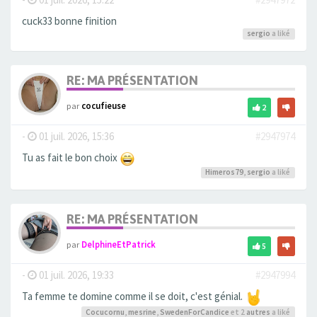
cuck33 bonne finition
sergio
a liké
RE: MA PRÉSENTATION
par
cocufieuse
2
-
01 juil. 2026, 15:36
#2947974
Tu as fait le bon choix
Himeros79
,
sergio
a liké
RE: MA PRÉSENTATION
par
DelphineEtPatrick
5
-
01 juil. 2026, 19:33
#2947994
Ta femme te domine comme il se doit, c'est génial.
Cocucornu
,
mesrine
,
SwedenForCandice
et 2
autres
a liké