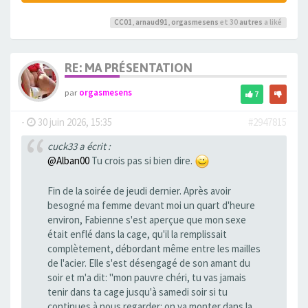
CC01
,
arnaud91
,
orgasmesens
et 30
autres
a liké
RE: MA PRÉSENTATION
par
orgasmesens
7
-
30 juin 2026, 15:35
#2947815
cuck33 a écrit :
@Alban00
Tu crois pas si bien dire.
Fin de la soirée de jeudi dernier. Après avoir
besogné ma femme devant moi un quart d'heure
environ, Fabienne s'est aperçue que mon sexe
était enflé dans la cage, qu'il la remplissait
complètement, débordant même entre les mailles
de l'acier. Elle s'est désengagé de son amant du
soir et m'a dit: "mon pauvre chéri, tu vas jamais
tenir dans ta cage jusqu'à samedi soir si tu
continues à nous regarder: on va monter dans la