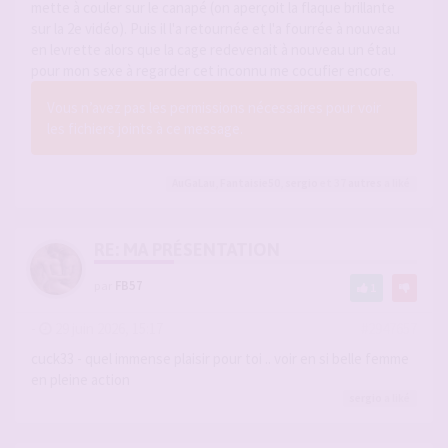
mette à couler sur le canapé (on aperçoit la flaque brillante
sur la 2e vidéo). Puis il l'a retournée et l'a fourrée à nouveau
en levrette alors que la cage redevenait à nouveau un étau
pour mon sexe à regarder cet inconnu me cocufier encore.
Vous n’avez pas les permissions nécessaires pour voir
les fichiers joints à ce message.
AuGaLau
,
Fantaisie50
,
sergio
et 37
autres
a liké
RE: MA PRÉSENTATION
par
FB57
1
-
29 juin 2026, 15:17
#2947657
cuck33 - quel immense plaisir pour toi .. voir en si belle femme
en pleine action
sergio
a liké