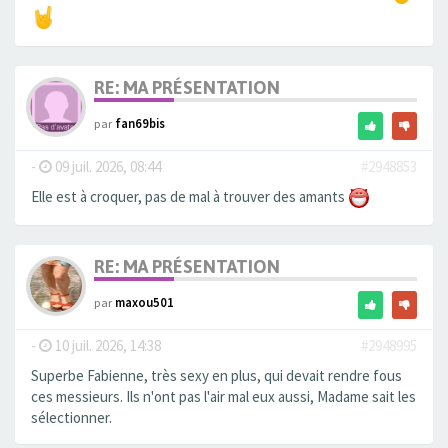
RE: MA PRÉSENTATION
par
fan69bis
-
09 juil. 2026, 08:44
#2948853
Elle est à croquer, pas de mal à trouver des amants
RE: MA PRÉSENTATION
par
maxou501
-
10 juil. 2026, 14:38
#2948995
Superbe Fabienne, très sexy en plus, qui devait rendre fous
ces messieurs. Ils n'ont pas l'air mal eux aussi, Madame sait les
sélectionner.