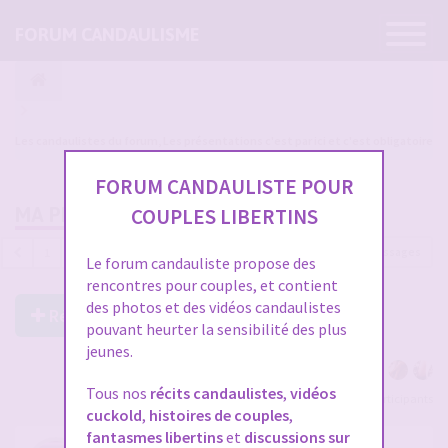
Ouvrir
FORUM CANDAULISME
la
navigatio
Les candaulistes du forum, Les présentations c'est par ici et c'est obligatoire
FORUM CANDAULISTE POUR
MA PRÉSENTATION
COUPLES LIBERTINS
281 messages
1
…
4
5
6
7
8
…
10
Le forum candauliste propose des
rencontres pour couples, et contient
des photos et des vidéos candaulistes
Répondre à ce post
pouvant heurter la sensibilité des plus
jeunes.
Tous nos
récits candaulistes
,
vidéos
Voir tous les participants
cuckold
,
histoires de couples
,
fantasmes libertins
et
discussions sur
RE: MA PRÉSENTATION