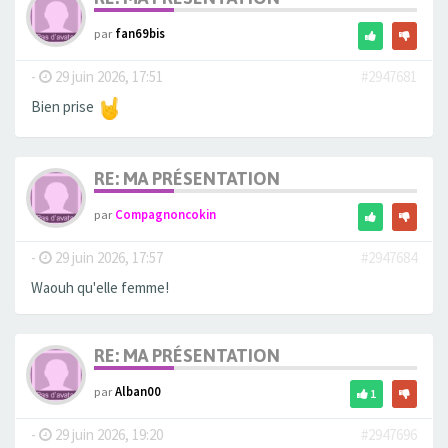
par
fan69bis
-
29 juin 2026, 17:51
#2947681
Bien prise
RE: MA PRÉSENTATION
par
Compagnoncokin
-
29 juin 2026, 17:57
#2947684
Waouh qu'elle femme!
RE: MA PRÉSENTATION
par
Alban00
1
-
29 juin 2026, 19:20
#2947696