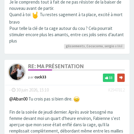
Je le comprends tout à fait de ne pas résister de la baiser de
nouveau avant de partir.
Quand à toi
Tu restes sagement à ta place, excité à mort
bravo
Pour telle la clé de ta cage autour du cou ? Cela pourrait
stimuler encore plus les amants, entre ces jolis seins d’autant
plus
glissements
,
Cocucornu
,
sergio
a liké
RE: MA PRÉSENTATION
par
cuck33
33
-
30 juin 2026, 15:10
#2947812
@Alban00
Tu crois pas si bien dire.
Fin de la soirée de jeudi dernier. Après avoir besogné ma
femme devant moi un quart d'heure environ, Fabienne s'est
aperçue que mon sexe était enflé dans la cage, qu'il la
remplissait complètement, débordant même entre les mailles