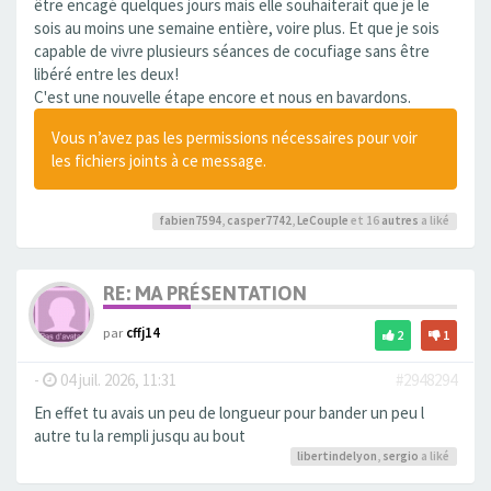
être encagé quelques jours mais elle souhaiterait que je le
sois au moins une semaine entière, voire plus. Et que je sois
capable de vivre plusieurs séances de cocufiage sans être
libéré entre les deux!
C'est une nouvelle étape encore et nous en bavardons.
Vous n’avez pas les permissions nécessaires pour voir
les fichiers joints à ce message.
fabien7594
,
casper7742
,
LeCouple
et 16
autres
a liké
RE: MA PRÉSENTATION
par
cffj14
2
1
-
04 juil. 2026, 11:31
#2948294
En effet tu avais un peu de longueur pour bander un peu l
autre tu la rempli jusqu au bout
libertindelyon
,
sergio
a liké