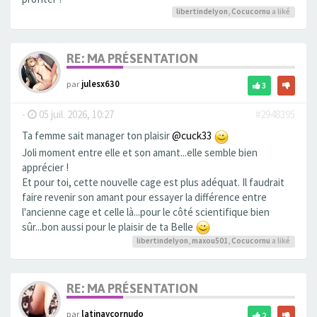
libertindelyon
,
Cocucornu
a liké
RE: MA PRÉSENTATION
par
julesx630
3
-
05 juil. 2026, 10:27
#2948395
Ta femme sait manager ton plaisir
@cuck33
Joli moment entre elle et son amant...elle semble bien
apprécier !
Et pour toi, cette nouvelle cage est plus adéquat. Il faudrait
faire revenir son amant pour essayer la différence entre
l'ancienne cage et celle là...pour le côté scientifique bien
sûr...bon aussi pour le plaisir de ta Belle
libertindelyon
,
maxou501
,
Cocucornu
a liké
RE: MA PRÉSENTATION
par
latinaycornudo
2