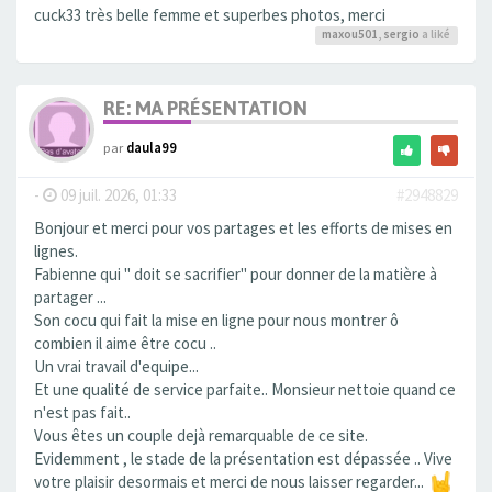
cuck33 très belle femme et superbes photos, merci
maxou501
,
sergio
a liké
RE: MA PRÉSENTATION
par
daula99
-
09 juil. 2026, 01:33
#2948829
Bonjour et merci pour vos partages et les efforts de mises en
lignes.
Fabienne qui " doit se sacrifier" pour donner de la matière à
partager ...
Son cocu qui fait la mise en ligne pour nous montrer ô
combien il aime être cocu ..
Un vrai travail d'equipe...
Et une qualité de service parfaite.. Monsieur nettoie quand ce
n'est pas fait..
Vous êtes un couple dejà remarquable de ce site.
Evidemment , le stade de la présentation est dépassée .. Vive
votre plaisir desormais et merci de nous laisser regarder...