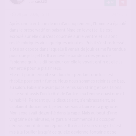
par
cuck33
40
-
29 juin 2026, 15:11
#2947656
Après une trentaine de mn d'accouplement, l'homme a éjaculé
dans le préservatif en baisant Mme en levrette. Il s'est
écroulé sur elle qui s'est couchée sur le ventre et ils sont
resté imbriqués ainsi quelques minutes. Puis il s'est redressé,
a ôté sa capote dans laquelle il venait de jouir et me l'a tendue
pour que je la jette. Il a enlevé le bandeau des yeux de
Fabienne qui lui a dit bonjour car elle le voyait enfin et elle l'a
remercié pour le plaisir reçu.
Elle est partie ensuite se doucher pendant que lui s'est
rhabillé pour sortir fumer. Nous nous sommes rejoints en bas,
au salon. Fabienne avait juste remis son string et ses talons.
Ils se sont assis l'un à côté de l'autre, ma femme quasi nue et
lui habillé. Pendant qu'ils discutaient, s'embrassaient, se
cajolaient doucement, je leur servais à boire et à grignoter.
Mon sexe avait dégonflé dans la cage. Mais au bout d'une
vingtaine de minutes, le gars a recommencé à s'occuper
sérieusement de mon épouse. Il a écarté son string et s'est
mis à la fouiller jusqu'à ce qu'elle devienne fontaine et se