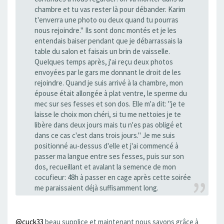
chambre et tu vas rester là pour débander. Karim
t'enverra une photo ou deux quand tu pourras
nous rejoindre." Ils sont donc montés et je les
entendais baiser pendant que je débarrassais la
table du salon et faisais un brin de vaisselle.
Quelques temps après, j'ai reçu deux photos
envoyées par le gars me donnant le droit de les
rejoindre. Quand je suis arrivé à la chambre, mon
épouse était allongée à plat ventre, le sperme du
mec sur ses fesses et son dos. Elle m'a dit: "je te
laisse le choix mon chéri, si tu me nettoies je te
libère dans deux jours mais tu n'es pas obligé et
dans ce cas c'est dans trois jours." Je me suis
positionné au-dessus d'elle et j'ai commencé à
passer ma langue entre ses fesses, puis sur son
dos, recueillant et avalant la semence de mon
cocufieur: 48h à passer en cage après cette soirée
me paraissaient déjà suffisamment long.
@cuck33
beau supplice et maintenant nous savons grâce à