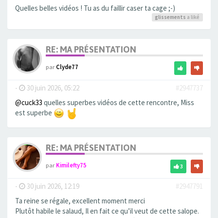
Quelles belles vidéos ! Tu as du faillir caser ta cage ;-)
glissements
a liké
RE: MA PRÉSENTATION
par
Clyde77
-
30 juin 2026, 05:22
#2947737
@cuck33
quelles superbes vidéos de cette rencontre, Miss
est superbe
RE: MA PRÉSENTATION
par
Kimilefty75
3
-
30 juin 2026, 12:19
#2947791
Ta reine se régale, excellent moment merci
Plutôt habile le salaud, Il en fait ce qu’il veut de cette salope.