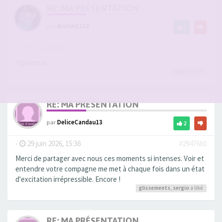
RE: MA PRÉSENTATION
par
Michel3132
1
-
29 juin 2026, 15:30
#2947659
vigoureux
sergio
a liké
RE: MA PRÉSENTATION
par
DeliceCandau13
2
-
29 juin 2026, 15:36
#2947660
Merci de partager avec nous ces moments si intenses. Voir et
entendre votre compagne me met à chaque fois dans un état
d'excitation irrépressible. Encore !
glissements
,
sergio
a liké
RE: MA PRÉSENTATION