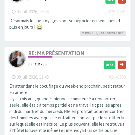
-
05 juil. 2026, 16:08
#2948443
Désormais les nettoyages vont se négocier en semaines et
plus en jours !
maxou501
,
Cocucornu
a liké
RE: MA PRÉSENTATION
par
cuck33
33
-
08 juil. 2026, 11:48
#2948788
En attendant le cocufiage du week-end prochain, petit retour
en arrière.
Il y a trois ans, quand Fabienne a commencé à rencontrer
seule, elle était à temps partiel et ne travaillait pas les après
midi du mardi et du mercredi. Elle en profitait pour rencontrer
des hommes avec qui elle entrait en contact par le site libertin
sur lequel elle est inscrite. Le plus souvent, elle les retrouvait
à l'hôtel (souvent le même) et m'envoyait un selfie ou une