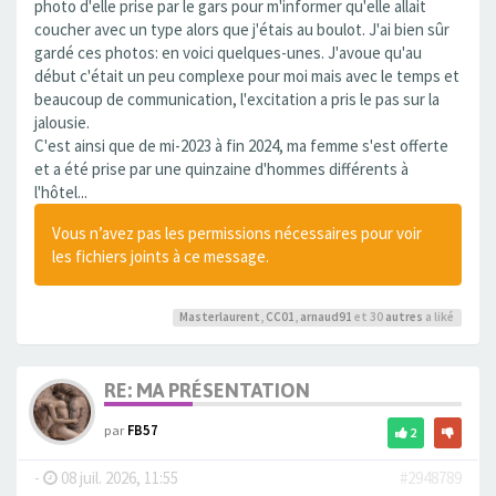
photo d'elle prise par le gars pour m'informer qu'elle allait
coucher avec un type alors que j'étais au boulot. J'ai bien sûr
gardé ces photos: en voici quelques-unes. J'avoue qu'au
début c'était un peu complexe pour moi mais avec le temps et
beaucoup de communication, l'excitation a pris le pas sur la
jalousie.
C'est ainsi que de mi-2023 à fin 2024, ma femme s'est offerte
et a été prise par une quinzaine d'hommes différents à
l'hôtel...
Vous n’avez pas les permissions nécessaires pour voir
les fichiers joints à ce message.
Masterlaurent
,
CC01
,
arnaud91
et 30
autres
a liké
RE: MA PRÉSENTATION
par
FB57
2
-
08 juil. 2026, 11:55
#2948789