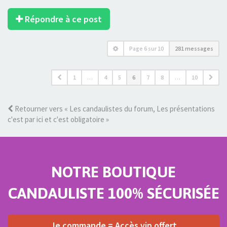
Répondre à ce post
Page
6
sur
10
281 messages
1
…
4
5
6
7
8
…
10
Retourner vers « Les candaulistes du forum, Les présentations
c'est par ici et c'est obligatoire »
NOTRE BOUTIQUE
CANDAULISTE 100% SÉCURISÉE
Je commande = Accès vip offert