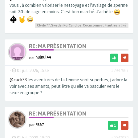
vous , à combien valoriser le nettoyage et l'avalage de sperme
soit 24h de cage en moins. C'est bon marché. J'achète
Clyde77
,
SwedenForCandice
,
Cocucornu
et 4
autres
a liké
RE: MA PRÉSENTATION
par
nulnul44
-
01 juil. 2026, 15:03
#2947967
@cuck33
les aventures de ta femme sont superbes, j adore la
voir avec ses amants, peut être qu elle va basculer vers le
sexe en groupe ?
RE: MA PRÉSENTATION
par
FB57
1
-
01 juil. 2026, 15:22
#2947972