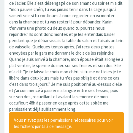
de l'acier. Elle s'est désengagé de son amant du soir et m'a dit:
"mon pauvre chéri, tu vas jamais tenir dans ta cage jusqu'à
samedi soir si tu continues à nous regarder: on va monter
dans la chambre et tu vas rester là pour débander. Karim
t'enverra une photo ou deux quand tu pourras nous
rejoindre." Ils sont donc montés et je les entendais baiser
pendant que je débarrassais la table du salon et faisais un brin
de vaisselle. Quelques temps après, j'ai reçu deux photos
envoyées par le gars me donnant le droit de les rejoindre.
Quand je suis arrivé à la chambre, mon épouse était allongée à
plat ventre, le sperme du mec sur ses fesses et son dos. Elle
m'a dit: "je te laisse le choix mon chéri, si tu me nettoies je te
libère dans deux jours mais tu n'es pas obligé et dans ce cas
c'est dans trois jours." Je me suis positionné au-dessus d'elle
et j'ai commencé à passer ma langue entre ses fesses, puis
sur son dos, recueillant et avalant la semence de mon
cocufieur: 48h à passer en cage après cette soirée me
paraissaient déjà suffisamment long.
Vous n’avez pas les permissions nécessaires pour voir
les fichiers joints à ce message.