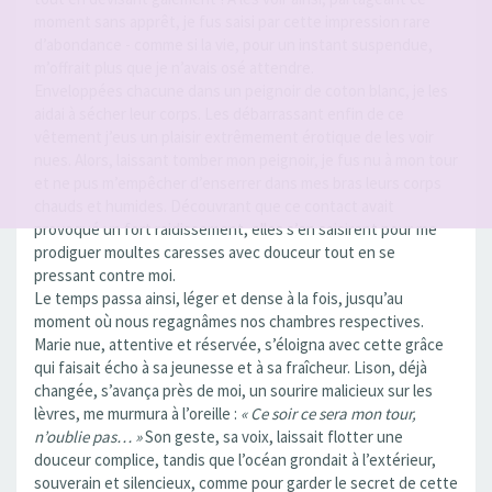
moment sans apprêt, je fus saisi par cette impression rare
d’abondance - comme si la vie, pour un instant suspendue,
m’offrait plus que je n’avais osé attendre.
Enveloppées chacune dans un peignoir de coton blanc, je les
aidai à sécher leur corps. Les débarrassant enfin de ce
vêtement j’eus un plaisir extrêmement érotique de les voir
nues. Alors, laissant tomber mon peignoir, je fus nu à mon tour
et ne pus m’empêcher d’enserrer dans mes bras leurs corps
chauds et humides. Découvrant que ce contact avait
provoqué un fort raidissement, elles s’en saisirent pour me
prodiguer moultes caresses avec douceur tout en se
pressant contre moi.
Le temps passa ainsi, léger et dense à la fois, jusqu’au
moment où nous regagnâmes nos chambres respectives.
Marie nue, attentive et réservée, s’éloigna avec cette grâce
qui faisait écho à sa jeunesse et à sa fraîcheur. Lison, déjà
changée, s’avança près de moi, un sourire malicieux sur les
lèvres, me murmura à l’oreille :
« Ce soir ce sera mon tour,
n’oublie pas… »
Son geste, sa voix, laissait flotter une
douceur complice, tandis que l’océan grondait à l’extérieur,
souverain et silencieux, comme pour garder le secret de cette