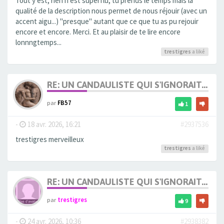
Tout y est, rien n'est superflu, tu prends le temps mais la
qualité de la description nous permet de nous réjouir (avec un
accent aigu...) "presque" autant que ce que tu as pu rejouir
encore et encore. Merci. Et au plaisir de te lire encore
lonnngtemps...
trestigres
a liké
RE: UN CANDAULISTE QUI S'IGNORAIT...
par
FB57
1
-
18 avr. 2026, 16:21
#2937536
trestigres merveilleux
trestigres
a liké
RE: UN CANDAULISTE QUI S'IGNORAIT...
par
trestigres
9
-
24 avr. 2026, 10:36
#2938382