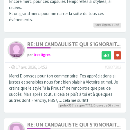
Encore merci pour ces capsules temporelles si stylées, si
racées.
Et un grand merci pour me narrer la suite de tous ces
événements.
trestigres
a liké
RE: UN CANDAULISTE QUI S'IGNORAIT...
par
trestigres
3
-
17 avr. 2026, 14:52
#2937202
Merci Dionysos pour ton commentaire. Tes appréciations si
justes et sensibles nous font bien plaisir à Victoire et moi. Je
crains que le style "à la Proust" ne rencontre que peu de
succès. Mais après tout, si cela te plaît à toi et à quelques
autres dont Frenchy, FB57, ... cela me suffit!
polux357
,
casper7742
,
Dionysos06
a liké
RE: UN CANDAULISTE QUI S'IGNORAIT...