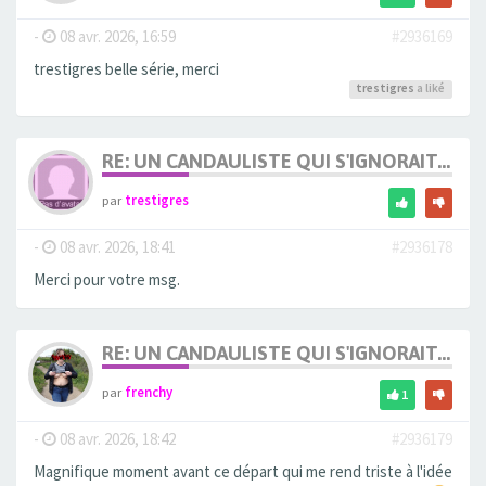
-
08 avr. 2026, 16:59
#2936169
trestigres belle série, merci
trestigres
a liké
RE: UN CANDAULISTE QUI S'IGNORAIT...
par
trestigres
-
08 avr. 2026, 18:41
#2936178
Merci pour votre msg.
RE: UN CANDAULISTE QUI S'IGNORAIT...
par
frenchy
1
-
08 avr. 2026, 18:42
#2936179
Magnifique moment avant ce départ qui me rend triste à l'idée