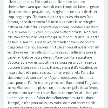
elle le sentit bien. Elle pivota sur elle-même pour me
chevaucher avant que Lison ait eu le temps de faire un geste
; je la sentais un peu jalouse, il s’agirait de ne pas la délaisser
trop longtemps. Elle nous regarda quelques minutes faire
l’amour, sa petite caméra à la main puis s’en alla se réfugier
dans la salle de bain. «
Prends-moi encore, comme la dernière
fois, fais-moi jouir, c’était trop bon !
» me dit Marie.. A nouveau
elle manifesta un bel orgasme qui se répercuta jusqu’à la salle
de bain. Lison nous observait, demandant avec une pointe
d’agacement si nous avions fini ! Elle en voulait aussi. Prenant
les choses en main elle obtint une raideur suffisante pour la
pénétrer. Cela se passa devant Marie dont la respiratoire
s’accéléra ; je voyais sa poitrine se soulever à rythme rapide.
Lorsque Lison se mit à jouir, Marie, geignant d’excitation, se
rapprocha d’elle puis, saisissant mon organe, elle l’arracha
violemment de son ventre. L’ayant repoussée, elle prit sa
place pour se l’enfoncer en gémissant. Rapidement l’orgasme
arriva. Glapissant de plaisir , un jet puissant jaillit de sa fente,
se répandant sur mon torse! Rapide comme l’éclair, Lison prit
une serviette pour éviter des débordements sur les draps!
Trempé, je n’en poursuivis pas moins de m’enfoncer en elle,
pour me répandre longuement dans son ventre. Marie se