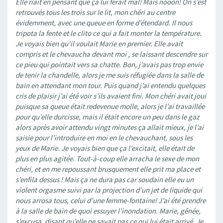
Elle riait en pensant que ça lui ferait mal! Mais nooon! On s’est
retrouvés tous les trois sur le lit, mon chéri au centre
évidemment, avec une queue en forme d’étendard. Il nous
tripota la fente et le clito ce qui a fait monter la température.
Je voyais bien qu’il voulait Marie en premier. Elle avait
compris et le chevaucha devant moi , se laissant descendre sur
ce pieu qui pointait vers sa chatte. Bon, j’avais pas trop envie
de tenir la chandelle, alors je me suis réfugiée dans la salle de
bain en attendant mon tour. Puis quand j’ai entendu quelques
cris de plaisir j’ai été voir s’ils avaient fini. Mon chéri avait joui
puisque sa queue était redevenue molle, alors je l’ai travaillée
pour qu’elle durcisse, mais il était encore un peu dans le gaz
alors après avoir attendu vingt minutes ça allait mieux, je l’ai
saisie pour l’introduire en moi en le chevauchant, sous les
yeux de Marie. Je voyais bien que ça l’excitait, elle était de
plus en plus agitée. Tout-à-coup elle arracha le sexe de mon
chéri, et en me repoussant brusquement elle prit ma place et
s’enfila dessus ! Mais ça ne dura pas car soudain elle eu un
violent orgasme suivi par la projection d’un jet de liquide qui
nous arrosa tous, celui d’une femme-fontaine! J’ai été prendre
à la salle de bain de quoi essuyer l’inondation. Marie, gênée,
s’excusa, disant qu’elle ne savait pas ce qui lui était arrivé. Je