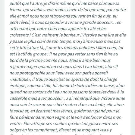
plutôt que l’autre, je dirais même qu’il me baise plus que sa
femme qui semble avoir moins envie de lui que moi; par contre
elle et moi nous nous retrouvons souvent en fin de nuit, au
petit réveil, à nous papouiller avec une grande douceur… en
attendant que notre chéri nous apporte le café et les
croissants ! C’est vraiment le bonheur ! Victoire aime lire et elle
y passe le plus clair de son temps, moi j’aime aussi mais pas
cette littérature là, j’aime les romans policiers ! Mon chéri, lui
est l’actif du groupe : il ne peut pas rester sans rien faire au
bord de la piscine comme nous. Mais il aime bien nous
regarder nager quand on est nues dans l’eau bleue, alors il
nous photographie sous l’eau avec son petit appareil
«nautique». Il trouve que c’est un spectacle dont la charge
érotique, comme il dit, lui donne de fortes idées de baise, alors
quand nous sortons de l’eau nous passons toutes les deux à la
casserole mais avec douceur.. J’ai remarqué que Victoire aime
aussi voir le sexe de son chéri rentrer dans ma fente, elle aime
le saisir et, en écartant mes lèvres, guider son gland pour le
faire pénétrer dans mon vagin et le voir s’enfoncer dans mon
ventre. Elle attrape ses couilles qu’elle fait glisser entre ses
doigts en les comprimant, disant en se moquant «vas-y