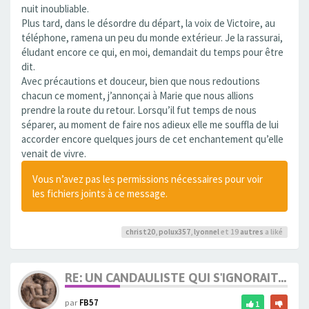
nuit inoubliable.
Plus tard, dans le désordre du départ, la voix de Victoire, au
téléphone, ramena un peu du monde extérieur. Je la rassurai,
éludant encore ce qui, en moi, demandait du temps pour être
dit.
Avec précautions et douceur, bien que nous redoutions
chacun ce moment, j’annonçai à Marie que nous allions
prendre la route du retour. Lorsqu’il fut temps de nous
séparer, au moment de faire nos adieux elle me souffla de lui
accorder encore quelques jours de cet enchantement qu’elle
venait de vivre.
Vous n’avez pas les permissions nécessaires pour voir
les fichiers joints à ce message.
christ20
,
polux357
,
lyonnel
et 19
autres
a liké
RE: UN CANDAULISTE QUI S'IGNORAIT...
par
FB57
1