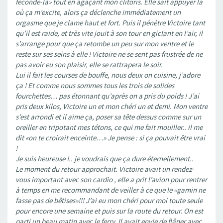
féconde-la» tout en agaçant mon clitoris. Elle sait appuyer là
où ça m’excite, alors ça déclenche immédiatement un
orgasme que je clame haut et fort. Puis il pénètre Victoire tant
qu’il est raide, et très vite jouit à son tour en giclant en l’air, il
s’arrange pour que ça retombe un peu sur mon ventre et le
reste sur ses seins à elle ! Victoire ne se sent pas frustrée de ne
pas avoir eu son plaisir, elle se rattrapera le soir.
Lui il fait les courses de bouffe, nous deux on cuisine, j’adore
ça ! Et comme nous sommes tous les trois de solides
fourchettes… pas étonnant qu’après on a pris du poids ! J’ai
pris deux kilos, Victoire un et mon chéri un et demi. Mon ventre
s’est arrondi et il aime ça, poser sa tête dessus comme sur un
oreiller en tripotant mes tétons, ce qui me fait mouiller.. il me
dit «on te croirait enceinte…» Je pense : si ça pouvait être vrai
!
Je suis heureuse !.. je voudrais que ça dure éternellement..
Le moment du retour approchait. Victoire avait un rendez-
vous important avec son cardio , elle a prit l’avion pour rentrer
à temps en me recommandant de veiller à ce que le «gamin ne
fasse pas de bêtises»!!! J’ai eu mon chéri pour moi toute seule
pour encore une semaine et puis sur la route du retour. On est
parti un beau matin avec le ferry. Il avait envie de flâner avec