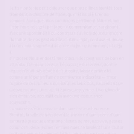
Je fis monter le petit déjeuner que nous prîmes bientôt tous
trois dans la chambre de Marie, que j’étais allé tirer du
sommeil. Alors que nous coquinions gentiment Marie et moi,
Lison nous rejoignit par la porte communicante, surgissant
avec une spontanéité qui contrastait avec la douceur encore
flottante de nos gestes. Elle s’interrompit, confuse et rieuse
à la fois, nous rappelant à l’ordre du jour qui commençait déjà
à
s’imposer. Nous endossâmes chacun des peignoirs de bain en
attendant le room-service. Le passage du serveur, dont le
regard n’était pas dénué de curiosité, laissa derrière lui
comme un léger parfum de connivence indiscrète — trace
fugace de ces rumeurs qui, dans les lieux clos, naissent et se
propagent avec une rapidité presque joyeuse. Lison, loin de
s’en émouvoir, accueillit cela avec une insouciance
souveraine.
La matinée s’étira ensuite dans une lenteur heureuse.
Bientôt, la salle de bain devint le théâtre d’une scène d’une
simplicité presque enfantine : éclats de rire, eau vive, gestes
complices : deux jeunes femmes nues se lavaient l’une l’autre
tout en devisant gaiement ! À les voir ainsi, partageant ce