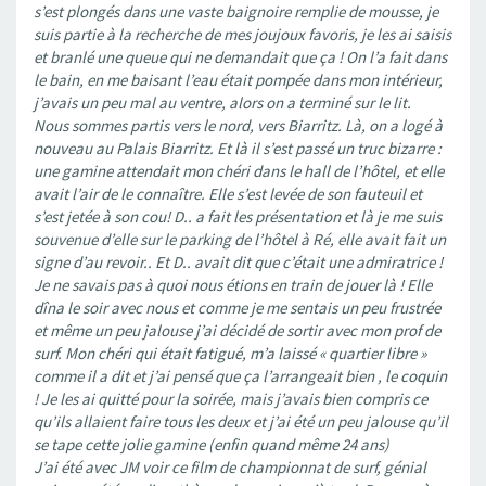
s’est plongés dans une vaste baignoire remplie de mousse, je
suis partie à la recherche de mes joujoux favoris, je les ai saisis
et branlé une queue qui ne demandait que ça ! On l’a fait dans
le bain, en me baisant l’eau était pompée dans mon intérieur,
j’avais un peu mal au ventre, alors on a terminé sur le lit.
Nous sommes partis vers le nord, vers Biarritz. Là, on a logé à
nouveau au Palais Biarritz. Et là il s’est passé un truc bizarre :
une gamine attendait mon chéri dans le hall de l’hôtel, et elle
avait l’air de le connaître. Elle s’est levée de son fauteuil et
s’est jetée à son cou! D.. a fait les présentation et là je me suis
souvenue d’elle sur le parking de l’hôtel à Ré, elle avait fait un
signe d’au revoir.. Et D.. avait dit que c’était une admiratrice !
Je ne savais pas à quoi nous étions en train de jouer là ! Elle
dîna le soir avec nous et comme je me sentais un peu frustrée
et même un peu jalouse j’ai décidé de sortir avec mon prof de
surf. Mon chéri qui était fatigué, m’a laissé « quartier libre »
comme il a dit et j’ai pensé que ça l’arrangeait bien , le coquin
! Je les ai quitté pour la soirée, mais j’avais bien compris ce
qu’ils allaient faire tous les deux et j’ai été un peu jalouse qu’il
se tape cette jolie gamine (enfin quand même 24 ans)
J’ai été avec JM voir ce film de championnat de surf, génial