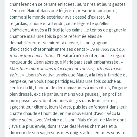
chantèrent en se tenant enlacées, leurs rires et leurs gestes
s’entremêlaient dans une légèreté presque insouciante,
comme si le monde extérieur avait cessé d’exister. Je
regardais, amusé et attendri, cette légèreté qu’elles
s’offraient. Arrivés à l’hôtel je les calmai, le temps de gagner la
chambre mais une fois la porte refermée elles se
déshabillèrent et se mirent à danser, Lison grognant
d’excitation chatonnait entre ses dents :«
Je te veux tout nu,
je veux jouer avec toi
»... J’hésitai à m’exécuter sous le regard
moqueur de Lison alors que Marie paraissait embarrassée . «
Mais tu es mou! Je vais m’occuper de ton zizi, attends tu vas
voir… »
. Lison s’y activa tandis que Marie, à la fois intimidée et
perplexe, ne voulut pas participer.. Mais une fois couché au
centre du lit, flanqué de deux amazones à mes côtés, l’organe
bien dressé, excité par leurs mains voltigeuses, j’en profitai
pour passer avec bonheur mes doigts dans leurs fentes,
agaçant leur clitoris, leurs lèvres, puis les enfonçant dans leur
chatte chaude et humide, en me souvenant d’avoir vécu la
même scène avec Victoire et Lison. Mais c’était de Marie dont
j’avais le plus envie, dont la vue des lèvres charnues et la
douceur de son vagin sous mes doigts affolaient mes sens.. et