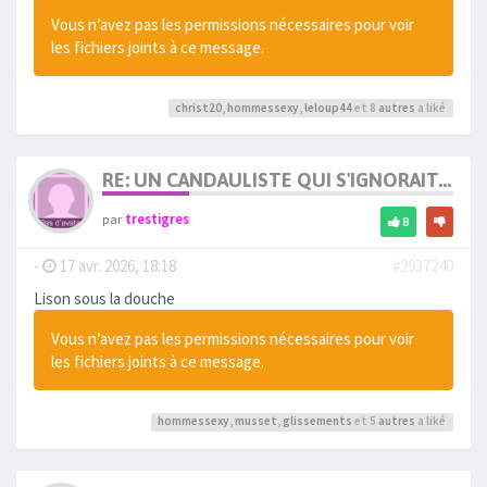
Vous n’avez pas les permissions nécessaires pour voir
les fichiers joints à ce message.
christ20
,
hommessexy
,
leloup44
et 8
autres
a liké
RE: UN CANDAULISTE QUI S'IGNORAIT...
par
trestigres
8
-
17 avr. 2026, 18:18
#2937240
Lison sous la douche
Vous n’avez pas les permissions nécessaires pour voir
les fichiers joints à ce message.
hommessexy
,
musset
,
glissements
et 5
autres
a liké