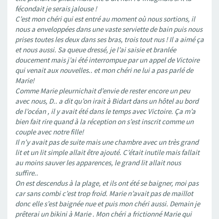
fécondait je serais jalouse !
C’est mon chéri qui est entré au moment où nous sortions, il
nous a enveloppées dans une vaste serviette de bain puis nous
prises toutes les deux dans ses bras, trois tout nus ! Il a aimé ça
et nous aussi. Sa queue dressé, je l’ai saisie et branlée
doucement mais j’ai été interrompue par un appel de Victoire
qui venait aux nouvelles.. et mon chéri ne lui a pas parlé de
Marie!
Comme Marie pleurnichait d’envie de rester encore un peu
avec nous, D.. a dit qu’on irait à Bidart dans un hôtel au bord
de l’océan , il y avait été dans le temps avec Victoire. Ça m’a
bien fait rire quand à la réception on s’est inscrit comme un
couple avec notre fille!
Il n’y avait pas de suite mais une chambre avec un très grand
lit et un lit simple allait être ajouté. C’était inutile mais fallait
au moins sauver les apparences, le grand lit allait nous
suffire..
On est descendus à la plage, et ils ont été se baigner, moi pas
car sans combi c’est trop froid. Marie n’avait pas de maillot
donc elle s’est baignée nue et puis mon chéri aussi. Demain je
prêterai un bikini à Marie . Mon chéri a frictionné Marie qui