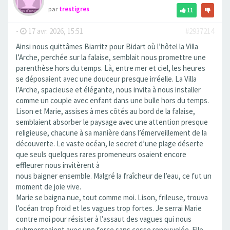
par
trestigres
11
-
17 avr. 2026, 15:51
#2937214
Ainsi nous quittâmes Biarritz pour Bidart où l’hôtel la Villa
l’Arche, perchée sur la falaise, semblait nous promettre une
parenthèse hors du temps. Là, entre mer et ciel, les heures
se déposaient avec une douceur presque irréelle. La Villa
l’Arche, spacieuse et élégante, nous invita à nous installer
comme un couple avec enfant dans une bulle hors du temps.
Lison et Marie, assises à mes côtés au bord de la falaise,
semblaient absorber le paysage avec une attention presque
religieuse, chacune à sa manière dans l’émerveillement de la
découverte. Le vaste océan, le secret d’une plage déserte
que seuls quelques rares promeneurs osaient encore
effleurer nous invitèrent à
nous baigner ensemble. Malgré la fraîcheur de l’eau, ce fut un
moment de joie vive.
Marie se baigna nue, tout comme moi. Lison, frileuse, trouva
l’océan trop froid et les vagues trop fortes. Je serrai Marie
contre moi pour résister à l’assaut des vagues qui nous
submergeaient avec une force sans cesse renouvelée. Elle