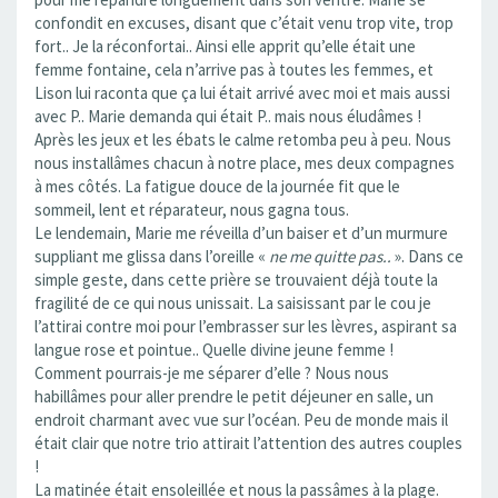
confondit en excuses, disant que c’était venu trop vite, trop
fort.. Je la réconfortai.. Ainsi elle apprit qu’elle était une
femme fontaine, cela n’arrive pas à toutes les femmes, et
Lison lui raconta que ça lui était arrivé avec moi et mais aussi
avec P.. Marie demanda qui était P.. mais nous éludâmes !
Après les jeux et les ébats le calme retomba peu à peu. Nous
nous installâmes chacun à notre place, mes deux compagnes
à mes côtés. La fatigue douce de la journée fit que le
sommeil, lent et réparateur, nous gagna tous.
Le lendemain, Marie me réveilla d’un baiser et d’un murmure
suppliant me glissa dans l’oreille «
ne me quitte pas..
». Dans ce
simple geste, dans cette prière se trouvaient déjà toute la
fragilité de ce qui nous unissait. La saisissant par le cou je
l’attirai contre moi pour l’embrasser sur les lèvres, aspirant sa
langue rose et pointue.. Quelle divine jeune femme !
Comment pourrais-je me séparer d’elle ? Nous nous
habillâmes pour aller prendre le petit déjeuner en salle, un
endroit charmant avec vue sur l’océan. Peu de monde mais il
était clair que notre trio attirait l’attention des autres couples
!
La matinée était ensoleillée et nous la passâmes à la plage.