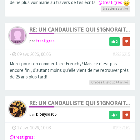
de ne plus voir marie au travers de tes écrits .
@trestigres
trestigres
a liké
RE: UN CANDAULISTE QUI S'IGNORAIT...
par
trestigres
2
-
09 avr. 2026, 00:06
#2936215
Merci pour ton commentaire Frenchy! Mais ce n'est pas
encore fini, d'autant moins qu'elle vient de me retrouver près
de 25 ans plus tard!
Clyde77
,
leloup44
a liké
RE: UN CANDAULISTE QUI S'IGNORAIT...
par
Dionysos06
1
-
17 avr. 2026, 10:08
#2937162
@trestigres
: