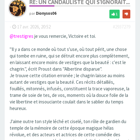
RE: UN CANDAULISTE QUI S'IGNORAIT...
par
Dionysos06
1
-
17 avr. 2026, 20:52
#2937279
@trestigres
je vous remercie, Victoire et toi.
"Il y a dans ce monde où tout s'use, où tout périt, une chose
qui tombe en ruine, qui se détruit encore plus complètement,
en laissant encore moins de vestiges que la beauté : c'est le
chagrin.", écrit Proust dans "Albertine disparue".
Je trouve cette citation erronée ; le chagrin laisse au moins
autant de vestiges que la beauté. Ces récits détaillés,
fouillés, mitonnés, infusés, constituent la trace vaporeuse, la
trame de soie de tes, de vos, moments où la douce folie de la
vie libertine et insouciante coulait dans le sablier du temps
heureux.
J'aime outre ton style léché et ciselé, ton rôle de gardien du
temple de la mémoire de cette époque magique hélas
révolue, et des acteurs et actrices de cette comédie des