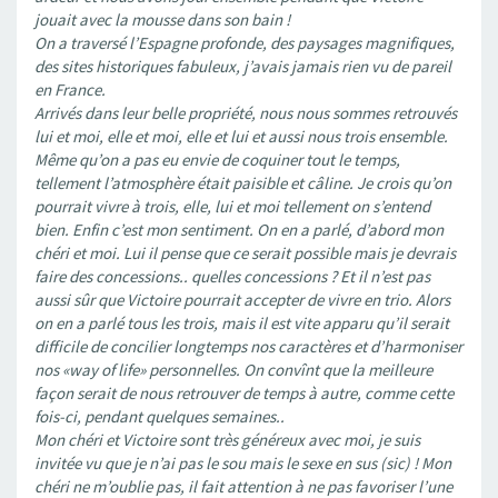
jouait avec la mousse dans son bain !
On a traversé l’Espagne profonde, des paysages magnifiques,
des sites historiques fabuleux, j’avais jamais rien vu de pareil
en France.
Arrivés dans leur belle propriété, nous nous sommes retrouvés
lui et moi, elle et moi, elle et lui et aussi nous trois ensemble.
Même qu’on a pas eu envie de coquiner tout le temps,
tellement l’atmosphère était paisible et câline. Je crois qu’on
pourrait vivre à trois, elle, lui et moi tellement on s’entend
bien. Enfin c’est mon sentiment. On en a parlé, d’abord mon
chéri et moi. Lui il pense que ce serait possible mais je devrais
faire des concessions.. quelles concessions ? Et il n’est pas
aussi sûr que Victoire pourrait accepter de vivre en trio. Alors
on en a parlé tous les trois, mais il est vite apparu qu’il serait
difficile de concilier longtemps nos caractères et d’harmoniser
nos «way of life» personnelles. On convînt que la meilleure
façon serait de nous retrouver de temps à autre, comme cette
fois-ci, pendant quelques semaines..
Mon chéri et Victoire sont très généreux avec moi, je suis
invitée vu que je n’ai pas le sou mais le sexe en sus (sic) ! Mon
chéri ne m’oublie pas, il fait attention à ne pas favoriser l’une