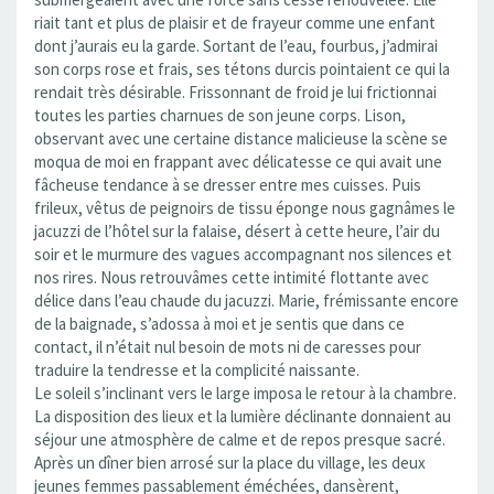
riait tant et plus de plaisir et de frayeur comme une enfant
dont j’aurais eu la garde. Sortant de l’eau, fourbus, j’admirai
son corps rose et frais, ses tétons durcis pointaient ce qui la
rendait très désirable. Frissonnant de froid je lui frictionnai
toutes les parties charnues de son jeune corps. Lison,
observant avec une certaine distance malicieuse la scène se
moqua de moi en frappant avec délicatesse ce qui avait une
fâcheuse tendance à se dresser entre mes cuisses. Puis
frileux, vêtus de peignoirs de tissu éponge nous gagnâmes le
jacuzzi de l’hôtel sur la falaise, désert à cette heure, l’air du
soir et le murmure des vagues accompagnant nos silences et
nos rires. Nous retrouvâmes cette intimité flottante avec
délice dans l’eau chaude du jacuzzi. Marie, frémissante encore
de la baignade, s’adossa à moi et je sentis que dans ce
contact, il n’était nul besoin de mots ni de caresses pour
traduire la tendresse et la complicité naissante.
Le soleil s’inclinant vers le large imposa le retour à la chambre.
La disposition des lieux et la lumière déclinante donnaient au
séjour une atmosphère de calme et de repos presque sacré.
Après un dîner bien arrosé sur la place du village, les deux
jeunes femmes passablement éméchées, dansèrent,