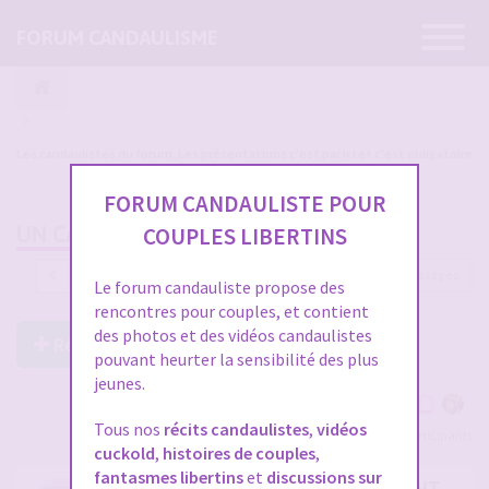
Ouvrir
FORUM CANDAULISME
la
navigatio
Les candaulistes du forum, Les présentations c'est par ici et c'est obligatoire
FORUM CANDAULISTE POUR
UN CANDAULISTE QUI S'IGNORAIT...
COUPLES LIBERTINS
1221 messages
1
…
37
38
39
40
41
Le forum candauliste propose des
rencontres pour couples, et contient
des photos et des vidéos candaulistes
Répondre à ce post
pouvant heurter la sensibilité des plus
jeunes.
Tous nos
récits candaulistes
,
vidéos
Voir tous les participants
cuckold
,
histoires de couples
,
fantasmes libertins
et
discussions sur
RE: UN CANDAULISTE QUI S'IGNORAIT...