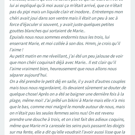
lui ai expliqué qu’à moi aussi ça m’était arrivé, que ce n’était
pas du pipi mais un liquide clair et inodore.. Entretemps mon
chéri avait joui dans son ventre mais il était un peu à sec à
force d’éjaculer si souvent, y avait juste quelques petites
gouttes blanches qui sortaient de Marie..
Epuisés nous nous sommes endormis tous les trois, lui
enserrant Marie, et moi collée à son dos. Hmm, je crois qu’il
l’aime !
Au petit matin en me réveillant, j’ai été un peu jalouse de voir
que mon chéri coquinait déjà avec Marie.. Il est clair qu’il
l’aime vraiment bien, heureusement que nous allons nous
séparer aujourd’hui.
On a été prendre le petit déj en salle, il y avait d’autres couples
mais tous nous regardaient, ils devaient sûrement se douter de
quelque chose! Après on a été se baigner une dernière fois à la
plage, même moi! J’ai prêté un bikini à Marie mais elle n’a mis
que le bas, comme moi malgré le monde autour de nous, mais
on n’était pas les seules femmes seins nus! On est revenu
prendre une douche à trois, et on s’est fait des adieux coquins,
même que Marie m’a caressée les seins puis passant les doigts
sur ma fente, elle a dit qu’elle voudrait l’avoir aussi lisse que la