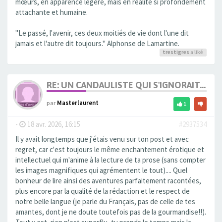
mœurs, en apparence légère, mais en réalité si profondément
attachante et humaine.
"Le passé, l'avenir, ces deux moitiés de vie dont l'une dit
jamais et l'autre dit toujours." Alphonse de Lamartine.
trestigres
a liké
RE: UN CANDAULISTE QUI S'IGNORAIT...
par
Masterlaurent
1
-
18 avr. 2026, 16:15
#2937534
Il y avait longtemps que j'étais venu sur ton post et avec
regret, car c'est toujours le même enchantement érotique et
intellectuel qui m'anime à la lecture de ta prose (sans compter
les images magnifiques qui agrémentent le tout).... Quel
bonheur de lire ainsi des aventures parfaitement racontées,
plus encore par la qualité de la rédaction et le respect de
notre belle langue (je parle du Français, pas de celle de tes
amantes, dont je ne doute toutefois pas de la gourmandise!!).