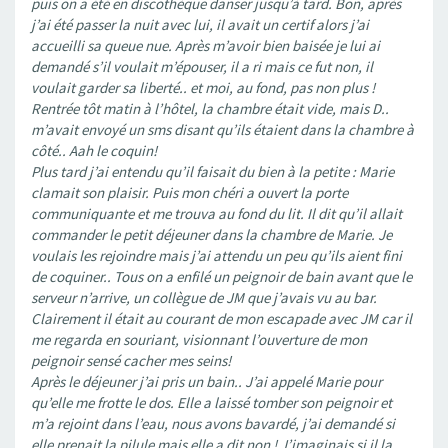
puis on a été en discothèque danser jusqu’à tard. Bon, après
j’ai été passer la nuit avec lui, il avait un certif alors j’ai
accueilli sa queue nue. Après m’avoir bien baisée je lui ai
demandé s’il voulait m’épouser, il a ri mais ce fut non, il
voulait garder sa liberté.. et moi, au fond, pas non plus !
Rentrée tôt matin à l’hôtel, la chambre était vide, mais D..
m’avait envoyé un sms disant qu’ils étaient dans la chambre à
côté.. Aah le coquin!
Plus tard j’ai entendu qu’il faisait du bien à la petite : Marie
clamait son plaisir. Puis mon chéri a ouvert la porte
communiquante et me trouva au fond du lit. Il dit qu’il allait
commander le petit déjeuner dans la chambre de Marie. Je
voulais les rejoindre mais j’ai attendu un peu qu’ils aient fini
de coquiner.. Tous on a enfilé un peignoir de bain avant que le
serveur n’arrive, un collègue de JM que j’avais vu au bar.
Clairement il était au courant de mon escapade avec JM car il
me regarda en souriant, visionnant l’ouverture de mon
peignoir sensé cacher mes seins!
Après le déjeuner j’ai pris un bain.. J’ai appelé Marie pour
qu’elle me frotte le dos. Elle a laissé tomber son peignoir et
m’a rejoint dans l’eau, nous avons bavardé, j’ai demandé si
elle prenait la pilule mais elle a dit non ! J’imaginais si il la