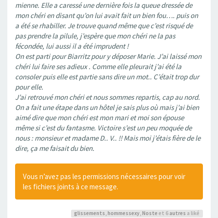
mienne. Elle a caressé une dernière fois la queue dressée de
mon chéri en disant qu’on lui avait fait un bien fou…. puis on
a été se rhabiller. Je trouve quand même que c’est risqué de
pas prendre la pilule, j’espère que mon chéri ne la pas
fécondée, lui aussi il a été imprudent !
On est parti pour Biarritz pour y déposer Marie. J’ai laissé mon
chéri lui faire ses adieux . Comme elle pleurait j’ai été la
consoler puis elle est partie sans dire un mot.. C’était trop dur
pour elle.
J’ai retrouvé mon chéri et nous sommes repartis, cap au nord.
On a fait une étape dans un hôtel je sais plus où mais j’ai bien
aimé dire que mon chéri est mon mari et moi son épouse
même si c’est du fantasme. Victoire s’est un peu moquée de
nous : monsieur et madame D.. V.. !! Mais moi j’étais fière de le
dire, ça me faisait du bien.
Vous n’avez pas les permissions nécessaires pour voir
les fichiers joints à ce message.
glissements
,
hommessexy
,
Noste
et 6
autres
a liké