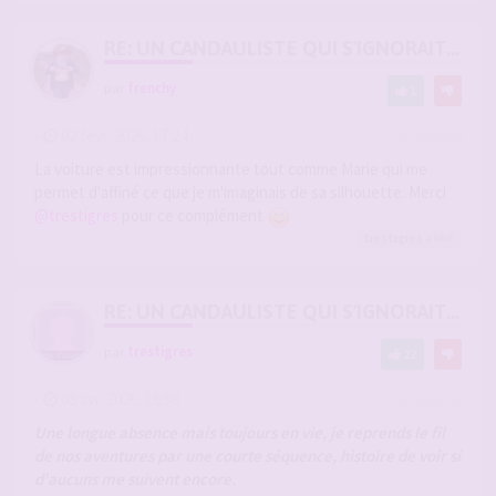
RE: UN CANDAULISTE QUI S'IGNORAIT...
par
frenchy
1
-
02 févr. 2026, 17:24
#2925824
La voiture est impressionnante tout comme Marie qui me
permet d'affiné ce que je m'imaginais de sa silhouette. Merci
@trestigres
pour ce complément
trestigres
a liké
RE: UN CANDAULISTE QUI S'IGNORAIT...
par
trestigres
22
-
08 avr. 2026, 16:58
#2936168
Une longue absence mais toujours en vie, je reprends le fil
de nos aventures par une courte séquence, histoire de voir si
d'aucuns me suivent encore.