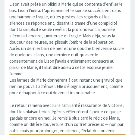
Lison avait prêté un bikini à Marie qui se contenta d’enfiler le
bas. Lison l’imita. L’après-midi et le soir se succédaient dans
une harmonie fragile, où les gestes, les regards et les
silences se répondaient, tissant la trame d’une complicité
dont la simplicité seule révélait la profondeur. La journée
s’écoulait encore, lumineuse et fragile. Mais déjà, sous la
douceur des heures, se glissait l’ombre de la séparation.
Après un dernier bain de mer et une douche bienvenue suivie
de quelques câlins, une dernière nuit qu’avec le
consentement de Lison j’avais entièrement consacré au
plaisir de Marie, il fallut dire adieu à cette exquise jeune
femme.
Les larmes de Marie donnèrent à cet instant une gravité que
rien ne pouvait atténuer. Elle s’éloigna brusquement, comme
pour échapper à ce qui devenait insoutenable.
Le retour ramena avec lui la familiarité rassurante de Victoire,
dont les plaisanteries légères effleurèrent à peine ce que je
gardais encore en moi. Je remis à plus tard le récit de Marie,
comme on diffère l’ouverture d’un coffret précieux — non par
oubli, mais pour prolonger, en silence, l’éclat du souvenir.