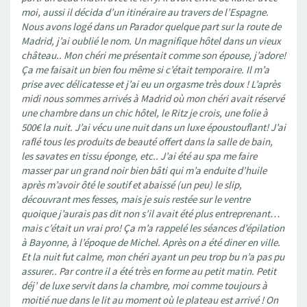
moi, aussi il décida d’un itinéraire au travers de l’Espagne.
Nous avons logé dans un Parador quelque part sur la route de
Madrid, j’ai oublié le nom. Un magnifique hôtel dans un vieux
château.. Mon chéri me présentait comme son épouse, j’adore!
Ça me faisait un bien fou même si c’était temporaire. Il m’a
prise avec délicatesse et j’ai eu un orgasme très doux ! L’après
midi nous sommes arrivés à Madrid où mon chéri avait réservé
une chambre dans un chic hôtel, le Ritz je crois, une folie à
500€ la nuit. J’ai vécu une nuit dans un luxe époustouflant! J’ai
raflé tous les produits de beauté offert dans la salle de bain,
les savates en tissu éponge, etc.. J’ai été au spa me faire
masser par un grand noir bien bâti qui m’a enduite d’huile
après m’avoir ôté le soutif et abaissé (un peu) le slip,
découvrant mes fesses, mais je suis restée sur le ventre
quoique j’aurais pas dit non s’il avait été plus entreprenant…
mais c’était un vrai pro! Ça m’a rappelé les séances d’épilation
à Bayonne, à l’époque de Michel. Après on a été diner en ville.
Et la nuit fut calme, mon chéri ayant un peu trop bu n’a pas pu
assurer.. Par contre il a été très en forme au petit matin. Petit
déj’ de luxe servit dans la chambre, moi comme toujours à
moitié nue dans le lit au moment où le plateau est arrivé ! On