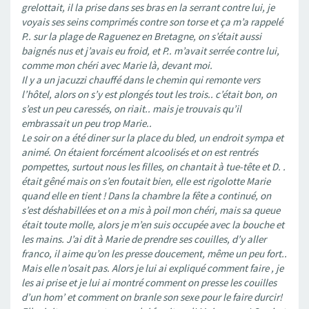
grelottait, il la prise dans ses bras en la serrant contre lui, je
voyais ses seins comprimés contre son torse et ça m’a rappelé
P.. sur la plage de Raguenez en Bretagne, on s’était aussi
baignés nus et j’avais eu froid, et P.. m’avait serrée contre lui,
comme mon chéri avec Marie là, devant moi.
Il y a un jacuzzi chauffé dans le chemin qui remonte vers
l’hôtel, alors on s’y est plongés tout les trois.. c’était bon, on
s’est un peu caressés, on riait.. mais je trouvais qu’il
embrassait un peu trop Marie..
Le soir on a été diner sur la place du bled, un endroit sympa et
animé. On étaient forcément alcoolisés et on est rentrés
pompettes, surtout nous les filles, on chantait à tue-tête et D. .
était gêné mais on s’en foutait bien, elle est rigolotte Marie
quand elle en tient ! Dans la chambre la fête a continué, on
s’est déshabillées et on a mis à poil mon chéri, mais sa queue
était toute molle, alors je m’en suis occupée avec la bouche et
les mains. J’ai dit à Marie de prendre ses couilles, d’y aller
franco, il aime qu’on les presse doucement, même un peu fort..
Mais elle n’osait pas. Alors je lui ai expliqué comment faire , je
les ai prise et je lui ai montré comment on presse les couilles
d’un hom’ et comment on branle son sexe pour le faire durcir!