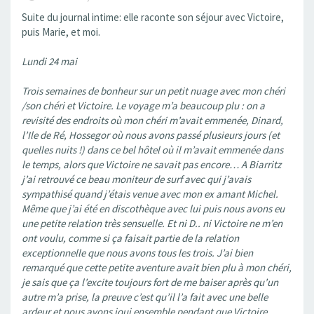
Suite du journal intime: elle raconte son séjour avec Victoire,
puis Marie, et moi.
Lundi 24 mai
Trois semaines de bonheur sur un petit nuage avec mon chéri
/son chéri et Victoire. Le voyage m’a beaucoup plu : on a
revisité des endroits où mon chéri m’avait emmenée, Dinard,
l’Ile de Ré, Hossegor où nous avons passé plusieurs jours (et
quelles nuits !) dans ce bel hôtel où il m’avait emmenée dans
le temps, alors que Victoire ne savait pas encore… A Biarritz
j’ai retrouvé ce beau moniteur de surf avec qui j’avais
sympathisé quand j’étais venue avec mon ex amant Michel.
Même que j’ai été en discothèque avec lui puis nous avons eu
une petite relation très sensuelle. Et ni D.. ni Victoire ne m’en
ont voulu, comme si ça faisait partie de la relation
exceptionnelle que nous avons tous les trois. J’ai bien
remarqué que cette petite aventure avait bien plu à mon chéri,
je sais que ça l’excite toujours fort de me baiser après qu’un
autre m’a prise, la preuve c’est qu’il l’a fait avec une belle
ardeur et nous avons joui ensemble pendant que Victoire