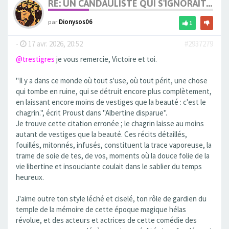
RE: UN CANDAULISTE QUI S'IGNORAIT...
par
Dionysos06
1
-
17 avr. 2026, 20:52
#2937279
@trestigres
je vous remercie, Victoire et toi.
"Il y a dans ce monde où tout s'use, où tout périt, une chose
qui tombe en ruine, qui se détruit encore plus complètement,
en laissant encore moins de vestiges que la beauté : c'est le
chagrin.", écrit Proust dans "Albertine disparue".
Je trouve cette citation erronée ; le chagrin laisse au moins
autant de vestiges que la beauté. Ces récits détaillés,
fouillés, mitonnés, infusés, constituent la trace vaporeuse, la
trame de soie de tes, de vos, moments où la douce folie de la
vie libertine et insouciante coulait dans le sablier du temps
heureux.
J'aime outre ton style léché et ciselé, ton rôle de gardien du
temple de la mémoire de cette époque magique hélas
révolue, et des acteurs et actrices de cette comédie des