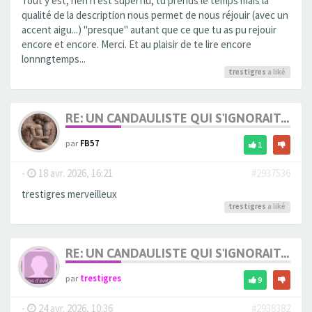
Tout y est, rien n'est superflu, tu prends le temps mais la
qualité de la description nous permet de nous réjouir (avec un
accent aigu...) "presque" autant que ce que tu as pu rejouir
encore et encore. Merci. Et au plaisir de te lire encore
lonnngtemps...
trestigres
a liké
RE: UN CANDAULISTE QUI S'IGNORAIT...
par
FB57
1
-
18 avr. 2026, 16:21
#2937536
trestigres merveilleux
trestigres
a liké
RE: UN CANDAULISTE QUI S'IGNORAIT...
par
trestigres
9
-
24 avr. 2026, 10:36
#2938382