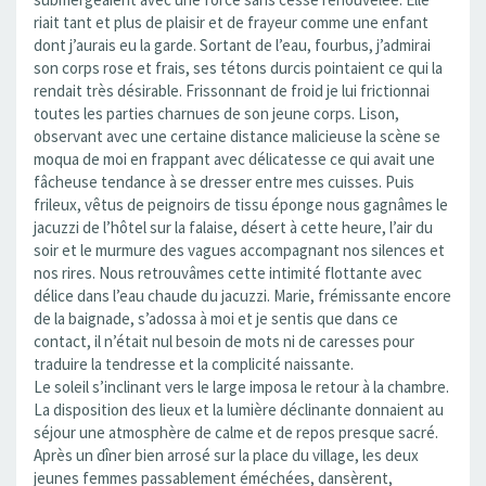
riait tant et plus de plaisir et de frayeur comme une enfant
dont j’aurais eu la garde. Sortant de l’eau, fourbus, j’admirai
son corps rose et frais, ses tétons durcis pointaient ce qui la
rendait très désirable. Frissonnant de froid je lui frictionnai
toutes les parties charnues de son jeune corps. Lison,
observant avec une certaine distance malicieuse la scène se
moqua de moi en frappant avec délicatesse ce qui avait une
fâcheuse tendance à se dresser entre mes cuisses. Puis
frileux, vêtus de peignoirs de tissu éponge nous gagnâmes le
jacuzzi de l’hôtel sur la falaise, désert à cette heure, l’air du
soir et le murmure des vagues accompagnant nos silences et
nos rires. Nous retrouvâmes cette intimité flottante avec
délice dans l’eau chaude du jacuzzi. Marie, frémissante encore
de la baignade, s’adossa à moi et je sentis que dans ce
contact, il n’était nul besoin de mots ni de caresses pour
traduire la tendresse et la complicité naissante.
Le soleil s’inclinant vers le large imposa le retour à la chambre.
La disposition des lieux et la lumière déclinante donnaient au
séjour une atmosphère de calme et de repos presque sacré.
Après un dîner bien arrosé sur la place du village, les deux
jeunes femmes passablement éméchées, dansèrent,