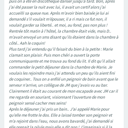
puis on a été en discothèque danser jusqu’à tard. Bon, après
j’ai été passer la nuit avec lui, il avait un certif alors j’ai
accueilli sa queue nue. Après m’avoir bien baisée je lui ai
demandé s’il voulait m’épouser, il a ri mais ce fut non, il
voulait garder sa liberté.. et moi, au fond, pas non plus !
Rentrée tôt matin à l’hôtel, la chambre était vide, mais D..
m’avait envoyé un sms disant qu’ils étaient dans la chambre à
côté.. Aah le coquin!
Plus tard j’ai entendu qu’il faisait du bien à la petite : Marie
clamait son plaisir. Puis mon chéri a ouvert la porte
communiquante et me trouva au fond du lit. Il dit qu’il allait
commander le petit déjeuner dans la chambre de Marie. Je
voulais les rejoindre mais j’ai attendu un peu qu’ils aient fini
de coquiner.. Tous on a enfilé un peignoir de bain avant que le
serveur n’arrive, un collègue de JM que j’avais vu au bar.
Clairement il était au courant de mon escapade avec JM car il
me regarda en souriant, visionnant l’ouverture de mon
peignoir sensé cacher mes seins!
Après le déjeuner j’ai pris un bain.. J’ai appelé Marie pour
qu’elle me frotte le dos. Elle a laissé tomber son peignoir et
m’a rejoint dans l’eau, nous avons bavardé, j’ai demandé si
elle prenait la pilule mais elle a dit non ! J’imaginais si il la