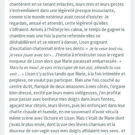
chantèrent en se tenant enlacées, leurs rires et leurs gestes
s’entremêlaient dans une légèreté presque insouciante,
comme si le monde extérieur avait cessé d’exister. Je
regardais, amusé et attendri, cette légèreté qu’elles
s’offraient. Arrivés à l’hôtel je les calmai, le temps de gagner la
chambre mais une fois la porte refermée elles se
déshabillèrent et se mirent à danser, Lison grognant
d’excitation chatonnait entre ses dents :«
Je te veux tout nu,
je veux jouer avec toi
»... J’hésitai à m’exécuter sous le regard
moqueur de Lison alors que Marie paraissait embarrassée . «
Mais tu es mou! Je vais m’occuper de ton zizi, attends tu vas
voir… »
. Lison s’y activa tandis que Marie, à la fois intimidée et
perplexe, ne voulut pas participer.. Mais une fois couché au
centre du lit, flanqué de deux amazones à mes côtés, l’organe
bien dressé, excité par leurs mains voltigeuses, j’en profitai
pour passer avec bonheur mes doigts dans leurs fentes,
agaçant leur clitoris, leurs lèvres, puis les enfonçant dans leur
chatte chaude et humide, en me souvenant d’avoir vécu la
même scène avec Victoire et Lison. Mais c’était de Marie dont
j’avais le plus envie, dont la vue des lèvres charnues et la
douceur de son vagin sous mes doigts affolaient mes sens.. et