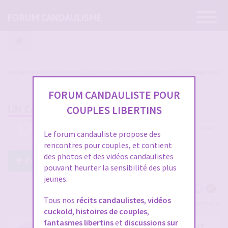
Ouvrir
FORUM CANDAULISME
la
navigatio
Les candaulistes du forum, Les présentations c'est par ici et c'est obligatoire
FORUM CANDAULISTE POUR
UN CANDAULISTE QUI S'IGNORAIT...
COUPLES LIBERTINS
1221 messages
1
…
37
38
39
40
41
Le forum candauliste propose des
rencontres pour couples, et contient
des photos et des vidéos candaulistes
Répondre à ce post
pouvant heurter la sensibilité des plus
jeunes.
Tous nos
récits candaulistes
,
vidéos
Voir tous les participants
cuckold
,
histoires de couples
,
fantasmes libertins
et
discussions sur
RE: UN CANDAULISTE QUI S'IGNORAIT...