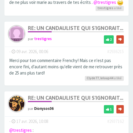
de ne plus voir marie au travers de tes écrits .
@trestigres
trestigres
a liké
RE: UN CANDAULISTE QUI S'IGNORAIT...
par
trestigres
2
-
09 avr. 2026, 00:06
#2936215
Merci pour ton commentaire Frenchy! Mais ce n'est pas
encore fini, d'autant moins qu'elle vient de me retrouver près
de 25 ans plus tard!
Clyde77
,
leloup44
a liké
RE: UN CANDAULISTE QUI S'IGNORAIT...
par
Dionysos06
1
-
17 avr. 2026, 10:08
#2937162
@trestigres
: