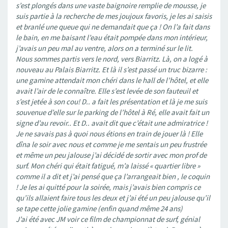
s’est plongés dans une vaste baignoire remplie de mousse, je
suis partie à la recherche de mes joujoux favoris, je les ai saisis
et branlé une queue qui ne demandait que ça ! On l’a fait dans
le bain, en me baisant l’eau était pompée dans mon intérieur,
j’avais un peu mal au ventre, alors on a terminé sur le lit.
Nous sommes partis vers le nord, vers Biarritz. Là, on a logé à
nouveau au Palais Biarritz. Et là il s’est passé un truc bizarre :
une gamine attendait mon chéri dans le hall de l’hôtel, et elle
avait l’air de le connaître. Elle s’est levée de son fauteuil et
s’est jetée à son cou! D.. a fait les présentation et là je me suis
souvenue d’elle sur le parking de l’hôtel à Ré, elle avait fait un
signe d’au revoir.. Et D.. avait dit que c’était une admiratrice !
Je ne savais pas à quoi nous étions en train de jouer là ! Elle
dîna le soir avec nous et comme je me sentais un peu frustrée
et même un peu jalouse j’ai décidé de sortir avec mon prof de
surf. Mon chéri qui était fatigué, m’a laissé « quartier libre »
comme il a dit et j’ai pensé que ça l’arrangeait bien , le coquin
! Je les ai quitté pour la soirée, mais j’avais bien compris ce
qu’ils allaient faire tous les deux et j’ai été un peu jalouse qu’il
se tape cette jolie gamine (enfin quand même 24 ans)
J’ai été avec JM voir ce film de championnat de surf, génial