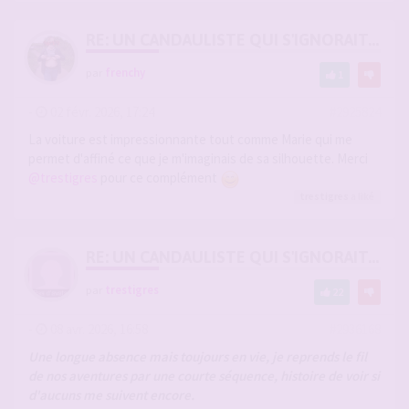
RE: UN CANDAULISTE QUI S'IGNORAIT...
par
frenchy
1
-
02 févr. 2026, 17:24
#2925824
La voiture est impressionnante tout comme Marie qui me
permet d'affiné ce que je m'imaginais de sa silhouette. Merci
@trestigres
pour ce complément
trestigres
a liké
RE: UN CANDAULISTE QUI S'IGNORAIT...
par
trestigres
22
-
08 avr. 2026, 16:58
#2936168
Une longue absence mais toujours en vie, je reprends le fil
de nos aventures par une courte séquence, histoire de voir si
d'aucuns me suivent encore.