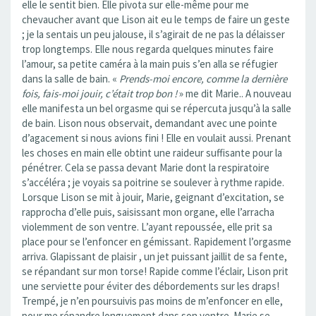
elle le sentit bien. Elle pivota sur elle-même pour me
chevaucher avant que Lison ait eu le temps de faire un geste
; je la sentais un peu jalouse, il s’agirait de ne pas la délaisser
trop longtemps. Elle nous regarda quelques minutes faire
l’amour, sa petite caméra à la main puis s’en alla se réfugier
dans la salle de bain. «
Prends-moi encore, comme la dernière
fois, fais-moi jouir, c’était trop bon !
» me dit Marie.. A nouveau
elle manifesta un bel orgasme qui se répercuta jusqu’à la salle
de bain. Lison nous observait, demandant avec une pointe
d’agacement si nous avions fini ! Elle en voulait aussi. Prenant
les choses en main elle obtint une raideur suffisante pour la
pénétrer. Cela se passa devant Marie dont la respiratoire
s’accéléra ; je voyais sa poitrine se soulever à rythme rapide.
Lorsque Lison se mit à jouir, Marie, geignant d’excitation, se
rapprocha d’elle puis, saisissant mon organe, elle l’arracha
violemment de son ventre. L’ayant repoussée, elle prit sa
place pour se l’enfoncer en gémissant. Rapidement l’orgasme
arriva. Glapissant de plaisir , un jet puissant jaillit de sa fente,
se répandant sur mon torse! Rapide comme l’éclair, Lison prit
une serviette pour éviter des débordements sur les draps!
Trempé, je n’en poursuivis pas moins de m’enfoncer en elle,
pour me répandre longuement dans son ventre. Marie se