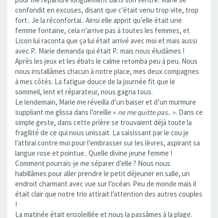
confondit en excuses, disant que c’était venu trop vite, trop
fort.. Je la réconfortai.. Ainsi elle apprit qu’elle était une
femme fontaine, cela n’arrive pas à toutes les femmes, et
Lison lui raconta que ça lui était arrivé avec moi et mais aussi
avec P.. Marie demanda qui était P.. mais nous éludâmes !
Après les jeux et les ébats le calme retomba peu à peu. Nous
nous installâmes chacun à notre place, mes deux compagnes
à mes côtés. La fatigue douce de la journée fit que le
sommeil, lent et réparateur, nous gagna tous.
Le lendemain, Marie me réveilla d’un baiser et d’un murmure
suppliant me glissa dans l’oreille «
ne me quitte pas..
». Dans ce
simple geste, dans cette prière se trouvaient déjà toute la
fragilité de ce qui nous unissait. La saisissant par le cou je
l’attirai contre moi pour l’embrasser sur les lèvres, aspirant sa
langue rose et pointue.. Quelle divine jeune femme !
Comment pourrais-je me séparer d’elle ? Nous nous
habillâmes pour aller prendre le petit déjeuner en salle, un
endroit charmant avec vue sur l’océan. Peu de monde mais il
était clair que notre trio attirait l’attention des autres couples
!
La matinée était ensoleillée et nous la passâmes à la plage.