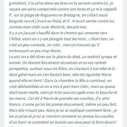
grelottait, il la prise dans ses bras en la serrant contre lui, je
voyais ses seins comprimés contre son torse et ça m’a rappelé
P.. sur la plage de Raguenez en Bretagne, on s’était aussi
baignés nus et j’avais eu froid, et P.. m’avait serrée contre lui,
comme mon chéri avec Marie là, devant moi.
Il y a un jacuzzi chauffé dans le chemin qui remonte vers
l’hôtel, alors on s’y est plongés tout les trois.. c’était bon, on
s’est un peu caressés, on riait.. mais je trouvais qu’il
embrassait un peu trop Marie..
Le soir on a été diner sur la place du bled, un endroit sympa et
animé. On étaient forcément alcoolisés et on est rentrés
pompettes, surtout nous les filles, on chantait à tue-tête et D. .
était gêné mais on s’en foutait bien, elle est rigolotte Marie
quand elle en tient ! Dans la chambre la fête a continué, on
s’est déshabillées et on a mis à poil mon chéri, mais sa queue
était toute molle, alors je m’en suis occupée avec la bouche et
les mains. J’ai dit à Marie de prendre ses couilles, d’y aller
franco, il aime qu’on les presse doucement, même un peu fort..
Mais elle n’osait pas. Alors je lui ai expliqué comment faire , je
les ai prise et je lui ai montré comment on presse les couilles
d’un hom’ et comment on branle son sexe pour le faire durcir!