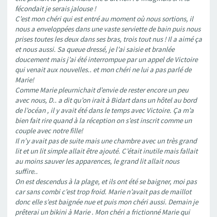
fécondait je serais jalouse !
C’est mon chéri qui est entré au moment où nous sortions, il
nous a enveloppées dans une vaste serviette de bain puis nous
prises toutes les deux dans ses bras, trois tout nus ! Il a aimé ça
et nous aussi. Sa queue dressé, je l’ai saisie et branlée
doucement mais j’ai été interrompue par un appel de Victoire
qui venait aux nouvelles.. et mon chéri ne lui a pas parlé de
Marie!
Comme Marie pleurnichait d’envie de rester encore un peu
avec nous, D.. a dit qu’on irait à Bidart dans un hôtel au bord
de l’océan , il y avait été dans le temps avec Victoire. Ça m’a
bien fait rire quand à la réception on s’est inscrit comme un
couple avec notre fille!
Il n’y avait pas de suite mais une chambre avec un très grand
lit et un lit simple allait être ajouté. C’était inutile mais fallait
au moins sauver les apparences, le grand lit allait nous
suffire..
On est descendus à la plage, et ils ont été se baigner, moi pas
car sans combi c’est trop froid. Marie n’avait pas de maillot
donc elle s’est baignée nue et puis mon chéri aussi. Demain je
prêterai un bikini à Marie . Mon chéri a frictionné Marie qui