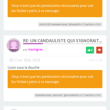
Vous n’avez pas les permissions nécessaires pour voir
les fichiers joints à ce message.
christ20
,
hommessexy
,
leloup44
et 8
autres
a liké
RE: UN CANDAULISTE QUI S'IGNORAIT...
par
trestigres
8
-
17 avr. 2026, 18:18
#2937240
Lison sous la douche
Vous n’avez pas les permissions nécessaires pour voir
les fichiers joints à ce message.
hommessexy
,
musset
,
glissements
et 5
autres
a liké