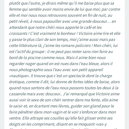
plutôt que l’autre, je dirais même qu’il me baise plus que sa
femme qui semble avoir moins envie de lui que moi; par contre
elle et moi nous nous retrouvons souvent en fin de nuit, au
petit réveil, à nous papouiller avec une grande douceur… en
attendant que notre chéri nous apporte le café et les
croissants ! C’est vraiment le bonheur ! Victoire aime lire et elle
y passe le plus clair de son temps, moi j’aime aussi mais pas
cette littérature là, j’aime les romans policiers ! Mon chéri, lui
est l’actif du groupe : il ne peut pas rester sans rien faire au
bord de la piscine comme nous. Mais il aime bien nous
regarder nager quand on est nues dans l’eau bleue, alors il
nous photographie sous l’eau avec son petit appareil
«nautique». Il trouve que c’est un spectacle dont la charge
érotique, comme il dit, lui donne de fortes idées de baise, alors
quand nous sortons de l’eau nous passons toutes les deux à la
casserole mais avec douceur.. J’ai remarqué que Victoire aime
aussi voir le sexe de son chéri rentrer dans ma fente, elle aime
le saisir et, en écartant mes lèvres, guider son gland pour le
faire pénétrer dans mon vagin et le voir s’enfoncer dans mon
ventre. Elle attrape ses couilles qu’elle fait glisser entre ses
doigts en les comprimant, disant en se moquant «vas-y