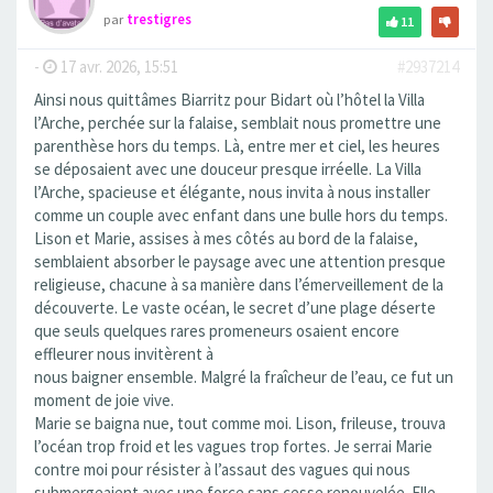
par
trestigres
11
-
17 avr. 2026, 15:51
#2937214
Ainsi nous quittâmes Biarritz pour Bidart où l’hôtel la Villa
l’Arche, perchée sur la falaise, semblait nous promettre une
parenthèse hors du temps. Là, entre mer et ciel, les heures
se déposaient avec une douceur presque irréelle. La Villa
l’Arche, spacieuse et élégante, nous invita à nous installer
comme un couple avec enfant dans une bulle hors du temps.
Lison et Marie, assises à mes côtés au bord de la falaise,
semblaient absorber le paysage avec une attention presque
religieuse, chacune à sa manière dans l’émerveillement de la
découverte. Le vaste océan, le secret d’une plage déserte
que seuls quelques rares promeneurs osaient encore
effleurer nous invitèrent à
nous baigner ensemble. Malgré la fraîcheur de l’eau, ce fut un
moment de joie vive.
Marie se baigna nue, tout comme moi. Lison, frileuse, trouva
l’océan trop froid et les vagues trop fortes. Je serrai Marie
contre moi pour résister à l’assaut des vagues qui nous
submergeaient avec une force sans cesse renouvelée. Elle