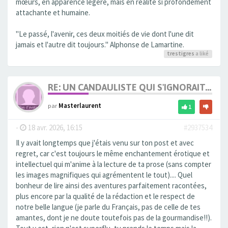
mœurs, en apparence légère, mais en réalité si profondément
attachante et humaine.
"Le passé, l'avenir, ces deux moitiés de vie dont l'une dit
jamais et l'autre dit toujours." Alphonse de Lamartine.
trestigres
a liké
RE: UN CANDAULISTE QUI S'IGNORAIT...
par
Masterlaurent
1
-
18 avr. 2026, 16:15
#2937534
Il y avait longtemps que j'étais venu sur ton post et avec
regret, car c'est toujours le même enchantement érotique et
intellectuel qui m'anime à la lecture de ta prose (sans compter
les images magnifiques qui agrémentent le tout).... Quel
bonheur de lire ainsi des aventures parfaitement racontées,
plus encore par la qualité de la rédaction et le respect de
notre belle langue (je parle du Français, pas de celle de tes
amantes, dont je ne doute toutefois pas de la gourmandise!!).