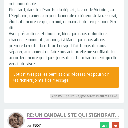
nuit inoubliable.
Plus tard, dans le désordre du départ, la voix de Victoire, au
téléphone, ramena un peu du monde extérieur. Je la rassurai,
éludant encore ce qui, en moi, demandait du temps pour être
dit.
Avec précautions et douceur, bien que nous redoutions
chacun ce moment, j’annonçai à Marie que nous allions
prendre la route du retour. Lorsqu’il fut temps de nous
séparer, au moment de faire nos adieux elle me souffla de lui
accorder encore quelques jours de cet enchantement qu’elle
venait de vivre.
Vous n’avez pas les permissions nécessaires pour voir
les fichiers joints à ce message.
christ20
,
polux357
,
lyonnel
et 19
autres
a liké
RE: UN CANDAULISTE QUI S'IGNORAIT...
par
FB57
1