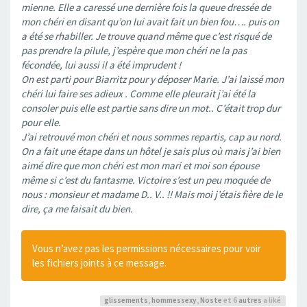
mienne. Elle a caressé une dernière fois la queue dressée de
mon chéri en disant qu’on lui avait fait un bien fou…. puis on
a été se rhabiller. Je trouve quand même que c’est risqué de
pas prendre la pilule, j’espère que mon chéri ne la pas
fécondée, lui aussi il a été imprudent !
On est parti pour Biarritz pour y déposer Marie. J’ai laissé mon
chéri lui faire ses adieux . Comme elle pleurait j’ai été la
consoler puis elle est partie sans dire un mot.. C’était trop dur
pour elle.
J’ai retrouvé mon chéri et nous sommes repartis, cap au nord.
On a fait une étape dans un hôtel je sais plus où mais j’ai bien
aimé dire que mon chéri est mon mari et moi son épouse
même si c’est du fantasme. Victoire s’est un peu moquée de
nous : monsieur et madame D.. V.. !! Mais moi j’étais fière de le
dire, ça me faisait du bien.
Vous n’avez pas les permissions nécessaires pour voir
les fichiers joints à ce message.
glissements
,
hommessexy
,
Noste
et 6
autres
a liké