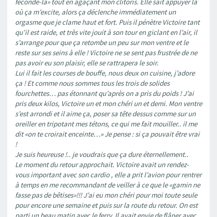
féconde-la» tout en agaçant mon clitoris. Elle sait appuyer là
où ça m’excite, alors ça déclenche immédiatement un
orgasme que je clame haut et fort. Puis il pénètre Victoire tant
qu’il est raide, et très vite jouit à son tour en giclant en l’air, il
s’arrange pour que ça retombe un peu sur mon ventre et le
reste sur ses seins à elle ! Victoire ne se sent pas frustrée de ne
pas avoir eu son plaisir, elle se rattrapera le soir.
Lui il fait les courses de bouffe, nous deux on cuisine, j’adore
ça ! Et comme nous sommes tous les trois de solides
fourchettes… pas étonnant qu’après on a pris du poids ! J’ai
pris deux kilos, Victoire un et mon chéri un et demi. Mon ventre
s’est arrondi et il aime ça, poser sa tête dessus comme sur un
oreiller en tripotant mes tétons, ce qui me fait mouiller.. il me
dit «on te croirait enceinte…» Je pense : si ça pouvait être vrai
!
Je suis heureuse !.. je voudrais que ça dure éternellement..
Le moment du retour approchait. Victoire avait un rendez-
vous important avec son cardio , elle a prit l’avion pour rentrer
à temps en me recommandant de veiller à ce que le «gamin ne
fasse pas de bêtises»!!! J’ai eu mon chéri pour moi toute seule
pour encore une semaine et puis sur la route du retour. On est
parti un beau matin avec le ferry. Il avait envie de flâner avec