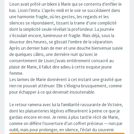
Lison avait prêté un bikini à Marie qui se contenta d’enfiler le
bas. Lison l’imita. L’après-midi et le soir se succédaient dans
une harmonie fragile, où les gestes, les regards et les
silences se répondaient, tissant la trame d’une complicité
dont la simplicité seule révélait la profondeur. La journée
s’écoulait encore, lumineuse et fragile. Mais déjà, sous la
douceur des heures, se glissait l’ombre de la séparation.
Après un dernier bain de mer et une douche bienvenue suivie
de quelques câlins, une dernière nuit qu’avec le
consentement de Lison j’avais entièrement consacré au
plaisir de Marie, il fallut dire adieu à cette exquise jeune
femme.
Les larmes de Marie donnèrent à cet instant une gravité que
rien ne pouvait atténuer. Elle s’éloigna brusquement, comme
pour échapper à ce qui devenait insoutenable.
Le retour ramena avec lui la familiarité rassurante de Victoire,
dont les plaisanteries légères effleurèrent à peine ce que je
gardais encore en moi. Je remis à plus tard le récit de Marie,
comme on diffère l’ouverture d’un coffret précieux — non par
oubli, mais pour prolonger, en silence, l’éclat du souvenir.