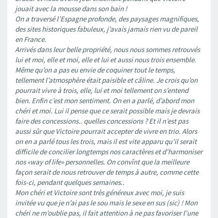
jouait avec la mousse dans son bain !
On a traversé l’Espagne profonde, des paysages magnifiques,
des sites historiques fabuleux, j’avais jamais rien vu de pareil
en France.
Arrivés dans leur belle propriété, nous nous sommes retrouvés
lui et moi, elle et moi, elle et lui et aussi nous trois ensemble.
Même qu’on a pas eu envie de coquiner tout le temps,
tellement l’atmosphère était paisible et câline. Je crois qu’on
pourrait vivre à trois, elle, lui et moi tellement on s’entend
bien. Enfin c’est mon sentiment. On en a parlé, d’abord mon
chéri et moi. Lui il pense que ce serait possible mais je devrais
faire des concessions.. quelles concessions ? Et il n’est pas
aussi sûr que Victoire pourrait accepter de vivre en trio. Alors
on en a parlé tous les trois, mais il est vite apparu qu’il serait
difficile de concilier longtemps nos caractères et d’harmoniser
nos «way of life» personnelles. On convînt que la meilleure
façon serait de nous retrouver de temps à autre, comme cette
fois-ci, pendant quelques semaines..
Mon chéri et Victoire sont très généreux avec moi, je suis
invitée vu que je n’ai pas le sou mais le sexe en sus (sic) ! Mon
chéri ne m’oublie pas, il fait attention à ne pas favoriser l’une