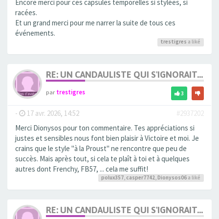
Encore merci pour ces capsules temporelles si stylées, si
racées.
Et un grand merci pour me narrer la suite de tous ces
événements.
trestigres
a liké
RE: UN CANDAULISTE QUI S'IGNORAIT...
par
trestigres
3
-
17 avr. 2026, 14:52
#2937202
Merci Dionysos pour ton commentaire. Tes appréciations si
justes et sensibles nous font bien plaisir à Victoire et moi. Je
crains que le style "à la Proust" ne rencontre que peu de
succès. Mais après tout, si cela te plaît à toi et à quelques
autres dont Frenchy, FB57, ... cela me suffit!
polux357
,
casper7742
,
Dionysos06
a liké
RE: UN CANDAULISTE QUI S'IGNORAIT...