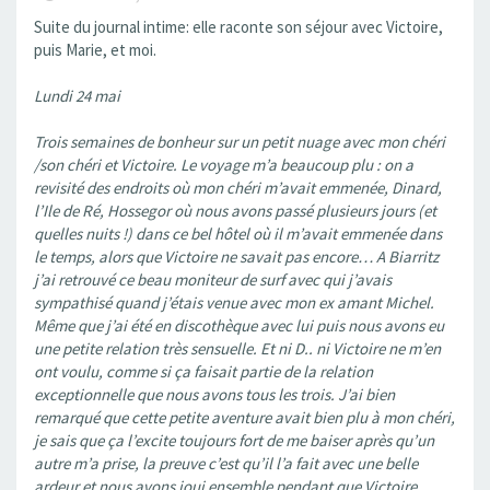
Suite du journal intime: elle raconte son séjour avec Victoire,
puis Marie, et moi.
Lundi 24 mai
Trois semaines de bonheur sur un petit nuage avec mon chéri
/son chéri et Victoire. Le voyage m’a beaucoup plu : on a
revisité des endroits où mon chéri m’avait emmenée, Dinard,
l’Ile de Ré, Hossegor où nous avons passé plusieurs jours (et
quelles nuits !) dans ce bel hôtel où il m’avait emmenée dans
le temps, alors que Victoire ne savait pas encore… A Biarritz
j’ai retrouvé ce beau moniteur de surf avec qui j’avais
sympathisé quand j’étais venue avec mon ex amant Michel.
Même que j’ai été en discothèque avec lui puis nous avons eu
une petite relation très sensuelle. Et ni D.. ni Victoire ne m’en
ont voulu, comme si ça faisait partie de la relation
exceptionnelle que nous avons tous les trois. J’ai bien
remarqué que cette petite aventure avait bien plu à mon chéri,
je sais que ça l’excite toujours fort de me baiser après qu’un
autre m’a prise, la preuve c’est qu’il l’a fait avec une belle
ardeur et nous avons joui ensemble pendant que Victoire