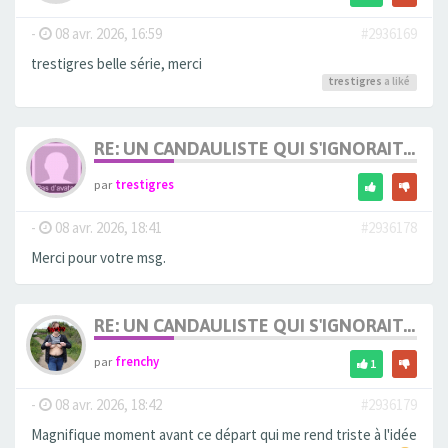
-
08 avr. 2026, 16:59
#2936169
trestigres belle série, merci
trestigres
a liké
RE: UN CANDAULISTE QUI S'IGNORAIT...
par
trestigres
-
08 avr. 2026, 18:41
#2936178
Merci pour votre msg.
RE: UN CANDAULISTE QUI S'IGNORAIT...
par
frenchy
1
-
08 avr. 2026, 18:42
#2936179
Magnifique moment avant ce départ qui me rend triste à l'idée