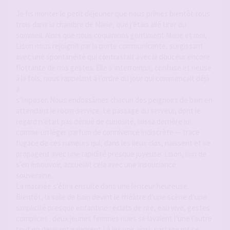
Je fis monter le petit déjeuner que nous prîmes bientôt tous
trois dans la chambre de Marie, que j’étais allé tirer du
sommeil. Alors que nous coquinions gentiment Marie et moi,
Lison nous rejoignit par la porte communicante, surgissant
avec une spontanéité qui contrastait avec la douceur encore
flottante de nos gestes. Elle s’interrompit, confuse et rieuse
à la fois, nous rappelant à l’ordre du jour qui commençait déjà
à
s’imposer. Nous endossâmes chacun des peignoirs de bain en
attendant le room-service. Le passage du serveur, dont le
regard n’était pas dénué de curiosité, laissa derrière lui
comme un léger parfum de connivence indiscrète — trace
fugace de ces rumeurs qui, dans les lieux clos, naissent et se
propagent avec une rapidité presque joyeuse. Lison, loin de
s’en émouvoir, accueillit cela avec une insouciance
souveraine.
La matinée s’étira ensuite dans une lenteur heureuse.
Bientôt, la salle de bain devint le théâtre d’une scène d’une
simplicité presque enfantine : éclats de rire, eau vive, gestes
complices : deux jeunes femmes nues se lavaient l’une l’autre
tout en devisant gaiement ! À les voir ainsi, partageant ce