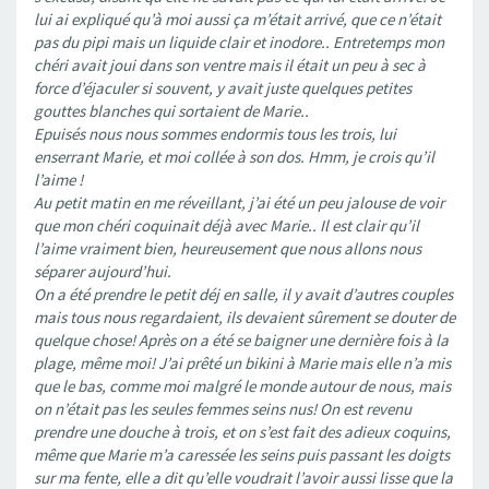
lui ai expliqué qu’à moi aussi ça m’était arrivé, que ce n’était
pas du pipi mais un liquide clair et inodore.. Entretemps mon
chéri avait joui dans son ventre mais il était un peu à sec à
force d’éjaculer si souvent, y avait juste quelques petites
gouttes blanches qui sortaient de Marie..
Epuisés nous nous sommes endormis tous les trois, lui
enserrant Marie, et moi collée à son dos. Hmm, je crois qu’il
l’aime !
Au petit matin en me réveillant, j’ai été un peu jalouse de voir
que mon chéri coquinait déjà avec Marie.. Il est clair qu’il
l’aime vraiment bien, heureusement que nous allons nous
séparer aujourd’hui.
On a été prendre le petit déj en salle, il y avait d’autres couples
mais tous nous regardaient, ils devaient sûrement se douter de
quelque chose! Après on a été se baigner une dernière fois à la
plage, même moi! J’ai prêté un bikini à Marie mais elle n’a mis
que le bas, comme moi malgré le monde autour de nous, mais
on n’était pas les seules femmes seins nus! On est revenu
prendre une douche à trois, et on s’est fait des adieux coquins,
même que Marie m’a caressée les seins puis passant les doigts
sur ma fente, elle a dit qu’elle voudrait l’avoir aussi lisse que la