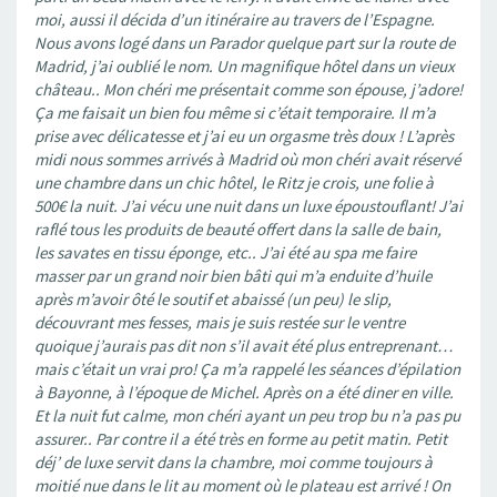
moi, aussi il décida d’un itinéraire au travers de l’Espagne.
Nous avons logé dans un Parador quelque part sur la route de
Madrid, j’ai oublié le nom. Un magnifique hôtel dans un vieux
château.. Mon chéri me présentait comme son épouse, j’adore!
Ça me faisait un bien fou même si c’était temporaire. Il m’a
prise avec délicatesse et j’ai eu un orgasme très doux ! L’après
midi nous sommes arrivés à Madrid où mon chéri avait réservé
une chambre dans un chic hôtel, le Ritz je crois, une folie à
500€ la nuit. J’ai vécu une nuit dans un luxe époustouflant! J’ai
raflé tous les produits de beauté offert dans la salle de bain,
les savates en tissu éponge, etc.. J’ai été au spa me faire
masser par un grand noir bien bâti qui m’a enduite d’huile
après m’avoir ôté le soutif et abaissé (un peu) le slip,
découvrant mes fesses, mais je suis restée sur le ventre
quoique j’aurais pas dit non s’il avait été plus entreprenant…
mais c’était un vrai pro! Ça m’a rappelé les séances d’épilation
à Bayonne, à l’époque de Michel. Après on a été diner en ville.
Et la nuit fut calme, mon chéri ayant un peu trop bu n’a pas pu
assurer.. Par contre il a été très en forme au petit matin. Petit
déj’ de luxe servit dans la chambre, moi comme toujours à
moitié nue dans le lit au moment où le plateau est arrivé ! On