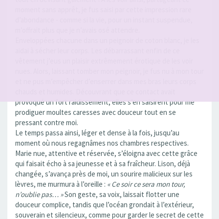
moment sans apprêt, je fus saisi par cette impression rare
d’abondance - comme si la vie, pour un instant suspendue,
m’offrait plus que je n’avais osé attendre.
Enveloppées chacune dans un peignoir de coton blanc, je les
aidai à sécher leur corps. Les débarrassant enfin de ce
vêtement j’eus un plaisir extrêmement érotique de les voir
nues. Alors, laissant tomber mon peignoir, je fus nu à mon tour
et ne pus m’empêcher d’enserrer dans mes bras leurs corps
chauds et humides. Découvrant que ce contact avait
provoqué un fort raidissement, elles s’en saisirent pour me
prodiguer moultes caresses avec douceur tout en se
pressant contre moi.
Le temps passa ainsi, léger et dense à la fois, jusqu’au
moment où nous regagnâmes nos chambres respectives.
Marie nue, attentive et réservée, s’éloigna avec cette grâce
qui faisait écho à sa jeunesse et à sa fraîcheur. Lison, déjà
changée, s’avança près de moi, un sourire malicieux sur les
lèvres, me murmura à l’oreille :
« Ce soir ce sera mon tour,
n’oublie pas… »
Son geste, sa voix, laissait flotter une
douceur complice, tandis que l’océan grondait à l’extérieur,
souverain et silencieux, comme pour garder le secret de cette