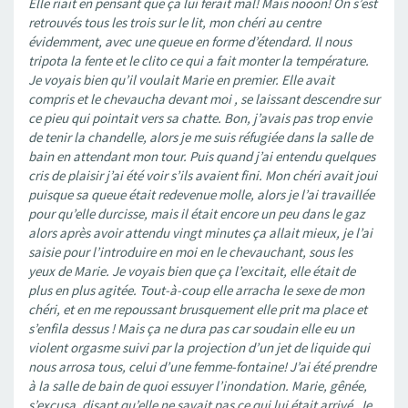
Elle riait en pensant que ça lui ferait mal! Mais nooon! On s’est
retrouvés tous les trois sur le lit, mon chéri au centre
évidemment, avec une queue en forme d’étendard. Il nous
tripota la fente et le clito ce qui a fait monter la température.
Je voyais bien qu’il voulait Marie en premier. Elle avait
compris et le chevaucha devant moi , se laissant descendre sur
ce pieu qui pointait vers sa chatte. Bon, j’avais pas trop envie
de tenir la chandelle, alors je me suis réfugiée dans la salle de
bain en attendant mon tour. Puis quand j’ai entendu quelques
cris de plaisir j’ai été voir s’ils avaient fini. Mon chéri avait joui
puisque sa queue était redevenue molle, alors je l’ai travaillée
pour qu’elle durcisse, mais il était encore un peu dans le gaz
alors après avoir attendu vingt minutes ça allait mieux, je l’ai
saisie pour l’introduire en moi en le chevauchant, sous les
yeux de Marie. Je voyais bien que ça l’excitait, elle était de
plus en plus agitée. Tout-à-coup elle arracha le sexe de mon
chéri, et en me repoussant brusquement elle prit ma place et
s’enfila dessus ! Mais ça ne dura pas car soudain elle eu un
violent orgasme suivi par la projection d’un jet de liquide qui
nous arrosa tous, celui d’une femme-fontaine! J’ai été prendre
à la salle de bain de quoi essuyer l’inondation. Marie, gênée,
s’excusa, disant qu’elle ne savait pas ce qui lui était arrivé. Je