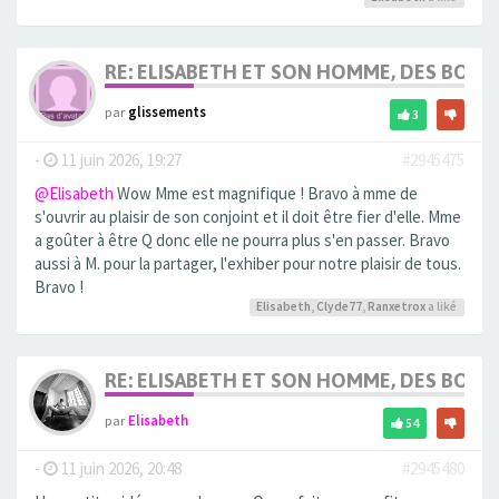
RE: ELISABETH ET SON HOMME, DES BOU
par
glissements
3
-
11 juin 2026, 19:27
#2945475
@Elisabeth
Wow Mme est magnifique ! Bravo à mme de
s'ouvrir au plaisir de son conjoint et il doit être fier d'elle. Mme
a goûter à être Q donc elle ne pourra plus s'en passer. Bravo
aussi à M. pour la partager, l'exhiber pour notre plaisir de tous.
Bravo !
Elisabeth
,
Clyde77
,
Ranxetrox
a liké
RE: ELISABETH ET SON HOMME, DES BOU
par
Elisabeth
54
-
11 juin 2026, 20:48
#2945480