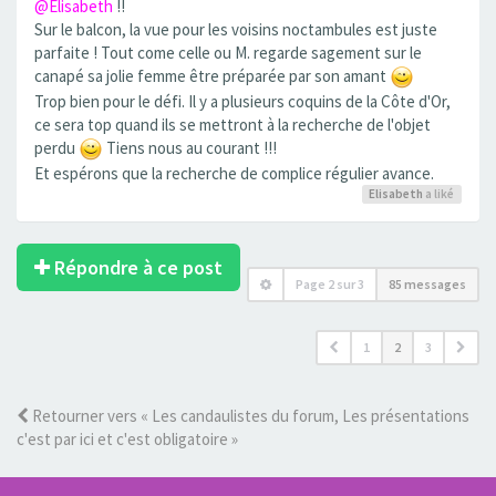
@Elisabeth
!!
Sur le balcon, la vue pour les voisins noctambules est juste
parfaite ! Tout come celle ou M. regarde sagement sur le
canapé sa jolie femme être préparée par son amant
Trop bien pour le défi. Il y a plusieurs coquins de la Côte d'Or,
ce sera top quand ils se mettront à la recherche de l'objet
perdu
Tiens nous au courant !!!
Et espérons que la recherche de complice régulier avance.
Elisabeth
a liké
Répondre à ce post
Page
2
sur
3
85 messages
1
2
3
Retourner vers « Les candaulistes du forum, Les présentations
c'est par ici et c'est obligatoire »