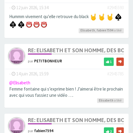
-
12 juin 2026, 15:34
#2945593
Hummm vivement qu'elle retrouve du black
Elisabeth
,
fabien7594
a liké
RE: ELISABETH ET SON HOMME, DES BOU
par
PETITBONHEUR
1
-
14 juin 2026, 15:59
#2945785
@Elisabeth
Femme fontaine qui s’exprime bien ! J’aimerai être le prochain
avec qui vous fassiez une vidéo ….
Elisabeth
a liké
RE: ELISABETH ET SON HOMME, DES BOU
par
fabien7594
2