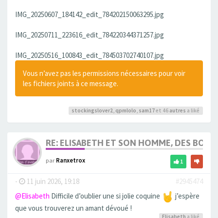
IMG_20250607_184142_edit_784202150063295.jpg
IMG_20250711_223616_edit_784220344371257.jpg
IMG_20250516_100843_edit_784503702740107.jpg
Vous n’avez pas les permissions nécessaires pour voir
les fichiers joints à ce message.
stockingslover2
,
qpmlolo
,
sam17
et 46
autres
a liké
RE: ELISABETH ET SON HOMME, DES BOU
par
Ranxetrox
1
-
11 juin 2026, 19:18
#2945474
@Elisabeth
Difficile d’oublier une si jolie coquine
j’espère
que vous trouverez un amant dévoué !
Elisabeth
a liké