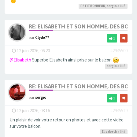
PETITBONHEUR
,
sergio
a liké
RE: ELISABETH ET SON HOMME, DES BOU
par
Clyde77
1
-
12 juin 2026, 06:20
#2945500
@Elisabeth
Superbe Elisabeth ainsi prise sur le balcon
sergio
a liké
RE: ELISABETH ET SON HOMME, DES BOU
par
sergio
1
-
12 juin 2026, 08:16
#2945519
Un plaisir de voir votre retour en photos et avec cette vidéo
sur votre balcon.
Elisabeth
a liké