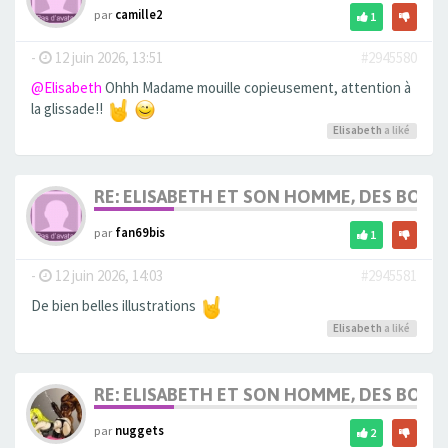
par
camille2
1
-
12 juin 2026, 13:51
#2945580
@Elisabeth
Ohhh Madame mouille copieusement, attention à
la glissade!!
Elisabeth
a liké
RE: ELISABETH ET SON HOMME, DES BOU
par
fan69bis
1
-
12 juin 2026, 14:03
#2945581
De bien belles illustrations
Elisabeth
a liké
RE: ELISABETH ET SON HOMME, DES BOU
par
nuggets
2