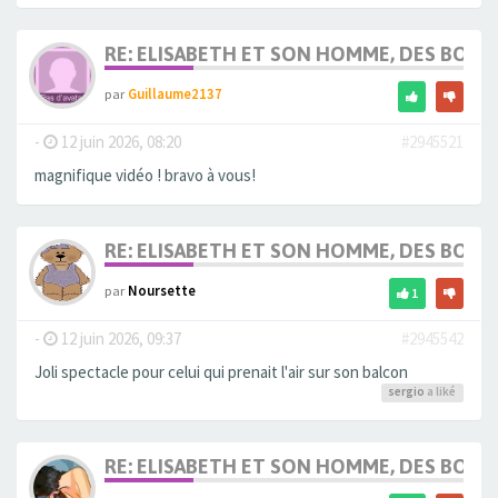
RE: ELISABETH ET SON HOMME, DES BOU
par
Guillaume2137
-
12 juin 2026, 08:20
#2945521
magnifique vidéo ! bravo à vous!
RE: ELISABETH ET SON HOMME, DES BOU
par
Noursette
1
-
12 juin 2026, 09:37
#2945542
Joli spectacle pour celui qui prenait l'air sur son balcon
sergio
a liké
RE: ELISABETH ET SON HOMME, DES BOU