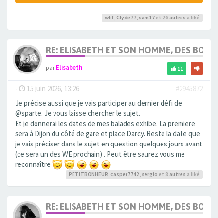
wtf
,
Clyde77
,
sam17
et 26
autres
a liké
RE: ELISABETH ET SON HOMME, DES BOU
par
Elisabeth
11
-
15 juin 2026, 13:26
#2945872
Je précise aussi que je vais participer au dernier défi de
@sparte. Je vous laisse chercher le sujet.
Et je donnerai les dates de mes balades exhibe. La premiere
sera à Dijon du côté de gare et place Darcy. Reste la date que
je vais préciser dans le sujet en question quelques jours avant
(ce sera un des WE prochain) . Peut être saurez vous me
reconnaître
PETITBONHEUR
,
casper7742
,
sergio
et 8
autres
a liké
RE: ELISABETH ET SON HOMME, DES BOU