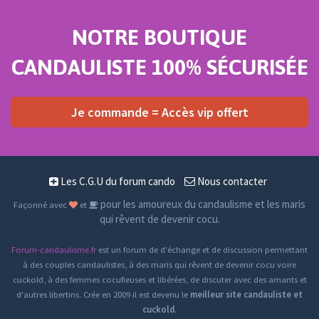
NOTRE BOUTIQUE
CANDAULISTE 100% SÉCURISÉE
Je commande = Accès vip offert
Les C.G.U du forum cando
Nous contacter
pour les amoureux du candaulisme et les maris
Façonné avec
et
qui rêvent de devenir cocu.
Forum-candaulisme.fr
est un forum de d'échange et de discussion permettant
à des couples candaulistes, à des maris qui rêvent de devenir cocu voire
cuckold, à des femmes cocufieuses et libérées, de discuter avec des amants et
d'autres libertins. Crée en 2009 il est devenu le
meilleur site candauliste et
cuckold
.