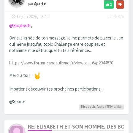
par
Sparte
2
-
15 juin 2026, 13:40
#2945876
@Elisabeth
,
Dans la lignée de ton message, je me permets de placer le lien
qui mène jusqu'au topic Challenge entre couples, et
notamment le défi auquel tu fais référence...
https://www.forum-candaulisme.fr/viewto ... 6#p2944870
Merci à toi !!!
Impatient découvrir tes prochaines participations...
@Sparte
Elisabeth
,
fabien7594
a liké
RE: ELISABETH ET SON HOMME, DES BOU