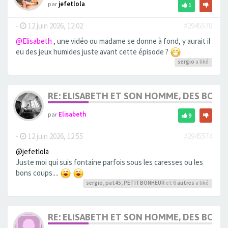
par
jefetlola
1
-
12 juin 2026, 12:02
#2945570
@Elisabeth
, une vidéo ou madame se donne à fond, y aurait il
eu des jeux humides juste avant cette épisode ?
sergio
a liké
RE: ELISABETH ET SON HOMME, DES BOU
par
Elisabeth
9
-
12 juin 2026, 12:55
#2945574
@jefetlola
Juste moi qui suis fontaine parfois sous les caresses ou les
bons coups....
sergio
,
pat45
,
PETITBONHEUR
et 6
autres
a liké
RE: ELISABETH ET SON HOMME, DES BOU