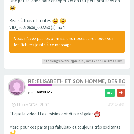
Une petite vidéo pour changer. On en fait peu, profitons en
Bises à tous et toutes
VID_20250608_002250 (1).mp4
Vous n’avez pas les permissions nécessaires pour voir
les fichiers joints à ce message.
stockingslover2
,
qpmlolo
,
sam17
et 51
autres
a liké
RE: ELISABETH ET SON HOMME, DES BOU
par
Ranxetrox
2
-
11 juin 2026, 21:07
#2945481
Et quelle vidéo ! Les voisins ont dû se régaler
Merci pour ces partages fabuleux et toujours très excitants