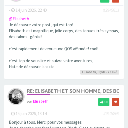
-
14 juin 2026, 22:40
#2945813
@Elisabeth
Je découvre votre post, qui est top!
Elisabeth est magnifique, jolie corps, des tenues très sympas,
des talons.. génial!
c'est rapidement devenue une QOS affirmée! cool!
c'est top de vous lire et suivre votre aventures,
Hate de découvrir la suite
Elisabeth
,
Clyde77
a liké
RE: ELISABETH ET SON HOMME, DES BOU
par
Elisabeth
10
-
15 juin 2026, 13:14
#2945869
Bonjour à tous. Merci pour vos messages.