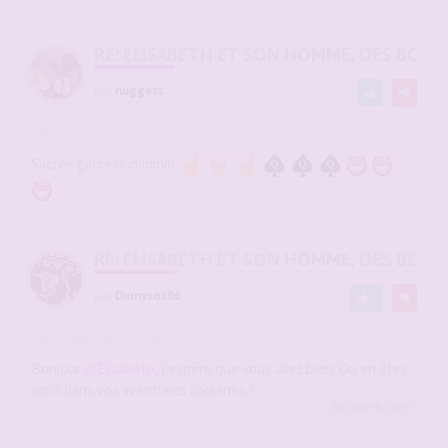
RE: ELISABETH ET SON HOMME, DES BOU
par
nuggets
-
16 avr. 2026, 18:24
#2937111
Sacrée garce hummmm
RE: ELISABETH ET SON HOMME, DES BOU
par
Dionysos06
1
-
21 avr. 2026, 10:21
#2937997
Bonjour
@Elisabeth
, j'espère que vous allez bien. Où en êtes-
vous dans vos aventures coquines ?
Elisabeth
a liké