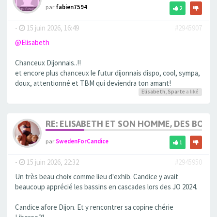
par
fabien7594
2
-
15 juin 2026, 16:49
#2945907
@Elisabeth
Chanceux Dijonnais..!!
et encore plus chanceux le futur dijonnais dispo, cool, sympa,
doux, attentionné et TBM qui deviendra ton amant!
Elisabeth
,
Sparte
a liké
RE: ELISABETH ET SON HOMME, DES BOU
par
SwedenForCandice
1
-
15 juin 2026, 22:32
#2945950
Un très beau choix comme lieu d'exhib. Candice y avait
beaucoup apprécié les bassins en cascades lors des JO 2024.
Candice afore Dijon. Et y rencontrer sa copine chérie