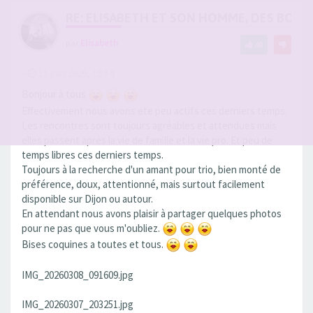
RE: ELISABETH ET SON HOMME, DES BOU
par
Elisabeth
49
-
11 juin 2026, 18:14
#2945463
Bonjour à tous
Effectivement nous avons ete peu actifs ces derniers temps.
Les rencontres sont toujours agréables et attendues mais
elles passent après la vie de famille et la vie pro. Et peu de
temps libres ces derniers temps.
Toujours à la recherche d'un amant pour trio, bien monté de
préférence, doux, attentionné, mais surtout facilement
disponible sur Dijon ou autour.
En attendant nous avons plaisir à partager quelques photos
pour ne pas que vous m'oubliez.
Bises coquines a toutes et tous.
IMG_20260308_091609.jpg
IMG_20260307_203251.jpg