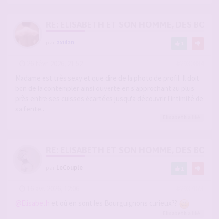
RE: ELISABETH ET SON HOMME, DES BOU
par
axidan
1
-
26 févr. 2026, 21:52
#2930884
Madame est très sexy et que dire de la photo de profil. Il doit
bon de la contempler ainsi ouverte en s'approchant au plus
près entre ses cuisses écartées jusqu'a découvrir l'intimité de
sa fente..
Elisabeth
a liké
RE: ELISABETH ET SON HOMME, DES BOU
par
LeCouple
1
-
16 avr. 2026, 12:06
#2937073
@Elisabeth
et où en sont les Bourguignons curieux??
Elisabeth
a liké