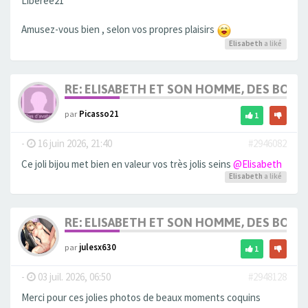
Liberee21
Amusez-vous bien , selon vos propres plaisirs
Elisabeth
a liké
RE: ELISABETH ET SON HOMME, DES BOU
par
Picasso21
1
-
16 juin 2026, 21:40
#2946082
Ce joli bijou met bien en valeur vos très jolis seins
@Elisabeth
Elisabeth
a liké
RE: ELISABETH ET SON HOMME, DES BOU
par
julesx630
1
-
03 juil. 2026, 06:50
#2948128
Merci pour ces jolies photos de beaux moments coquins