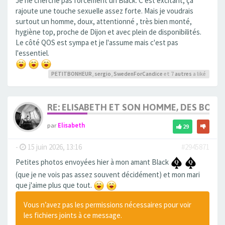
Je ne cherche pas forcément un Black. C'est excitant, ça
rajoute une touche sexuelle assez forte. Mais je voudrais
surtout un homme, doux, attentionné , très bien monté,
hygiène top, proche de Dijon et avec plein de disponibilités.
Le côté QOS est sympa et je l'assume mais c'est pas
l'essentiel.
PETITBONHEUR
,
sergio
,
SwedenForCandice
et 7
autres
a liké
RE: ELISABETH ET SON HOMME, DES BOU
par
Elisabeth
29
-
15 juin 2026, 13:16
#2945871
Petites photos envoyées hier à mon amant Black
(que je ne vois pas assez souvent décidément) et mon mari
que j'aime plus que tout.
Vous n’avez pas les permissions nécessaires pour voir
les fichiers joints à ce message.