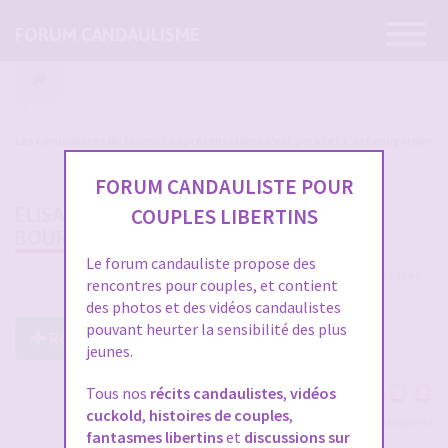
Ouvrir
FORUM CANDAULISME
la
navigatio
Les candaulistes du forum, Les présentations c'est par ici et c'est obligatoire
FORUM CANDAULISTE POUR
ELISABETH ET SON HOMME, DES
COUPLES LIBERTINS
BOURGUIGNONS CURIEUX
Le forum candauliste propose des
85 messages
1
2
3
rencontres pour couples, et contient
des photos et des vidéos candaulistes
pouvant heurter la sensibilité des plus
Répondre à ce post
jeunes.
Tous nos
récits candaulistes
,
vidéos
cuckold
,
histoires de couples
,
Voir tous les participants
fantasmes libertins
et
discussions sur