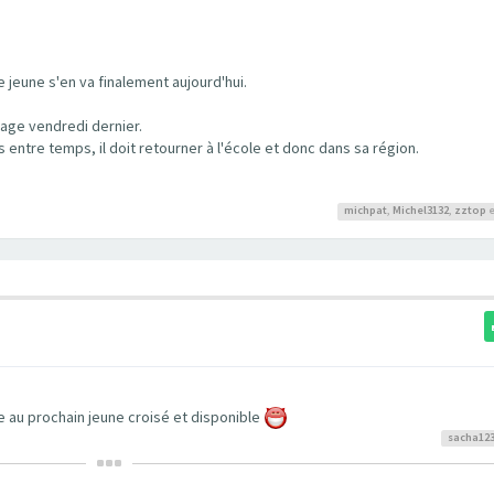
 jeune s'en va finalement aujourd'hui.
stage vendredi dernier.
 entre temps, il doit retourner à l'école et donc dans sa région.
michpat
,
Michel3132
,
zztop
e
e au prochain jeune croisé et disponible
sacha12