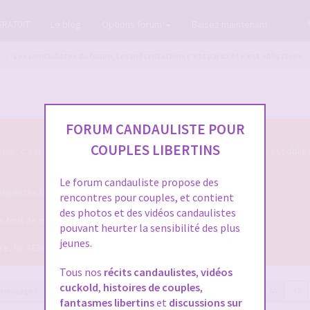
GRATUIT
Le blog
Options forum
Baisez maintenant
Les candaulistes du forum, Les présentations c'est par ici et c'est obligatoire
FORUM CANDAULISTE POUR
COUPLES LIBERTINS
s : c'est par ici qu'on se présente sur le Forum Candauliste et c'est oblig
Le forum candauliste propose des
listes (si vous voulez que votre présentation soit validée ...)
rencontres pour couples, et contient
des photos et des vidéos candaulistes
ais tout de même assez pour qu'on puisse mieux vous connaitre !
pouvant heurter la sensibilité des plus
jeunes.
dire, NE SERONT PLUS VALIDEES !
Tous nos
récits candaulistes
,
vidéos
cuckold
,
histoires de couples
,
 messages
Page
46
sur
53
Précédente
1
…
44
45
46
47
fantasmes libertins
et
discussions sur