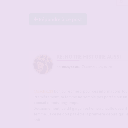
53
Répondre à ce post
RE: NOTRE HISTOIRE AUSSI
par
Dionysos06
-
30 mai 2026, 07:20
@sacha123
bonjour et merci pour ces informations tou
Premièrement, ta femme ne semble pas portée sur un r
connaît depuis longtemps.
Deuxièmement, ce dit garçon est en surchauffe devant 
femme. Et ce ne doit pas être la première depuis qu'il e
soit.