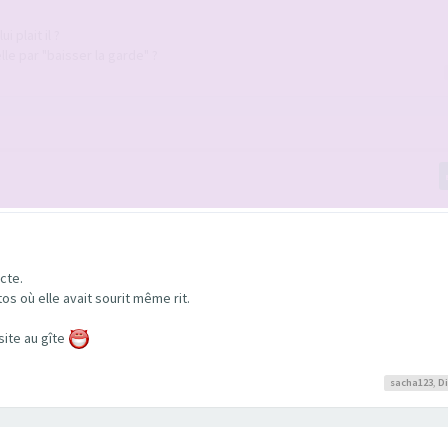
 plait il ?
elle par "baisser la garde" ?
cte.
os où elle avait sourit même rit.
isite au gîte
sacha123
,
D