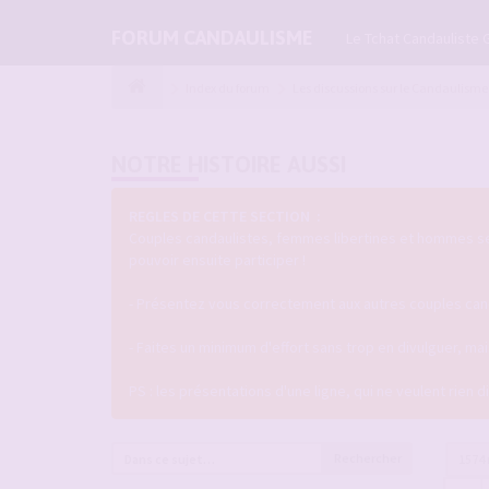
FORUM CANDAULISME
Le Tchat Candauliste 
Index du forum
Les discussions sur le Candaulisme
NOTRE HISTOIRE AUSSI
REGLES DE CETTE SECTION :
Couples candaulistes, femmes libertines et hommes seul
pouvoir ensuite participer !
- Présentez vous correctement aux autres couples candau
- Faites un minimum d'effort sans trop en divulguer, m
PS : les présentations d'une ligne, qui ne veulent rien 
Rechercher
1574