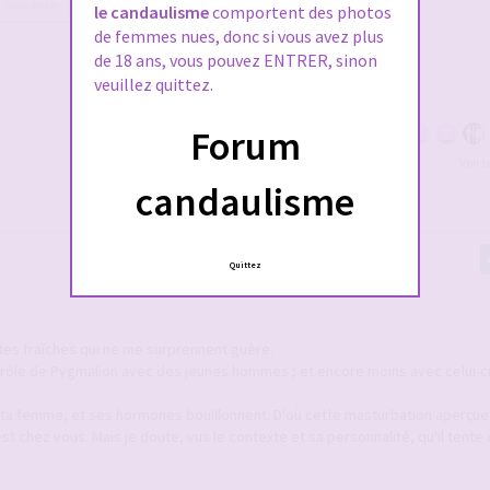
Suivante
le candaulisme
comportent des photos
de femmes nues, donc si vous avez plus
de 18 ans, vous pouvez ENTRER, sinon
veuillez quittez.
Forum
Voir 
candaulisme
Quittez
tes fraîches qui ne me surprennent guère.
ôle de Pygmalion avec des jeunes hommes ; et encore moins avec celui-ci
ta femme, et ses hormones bouillonnent. D'où cette masturbation aperçue 
st chez vous. Mais je doute, vus le contexte et sa personnalité, qu'il tente