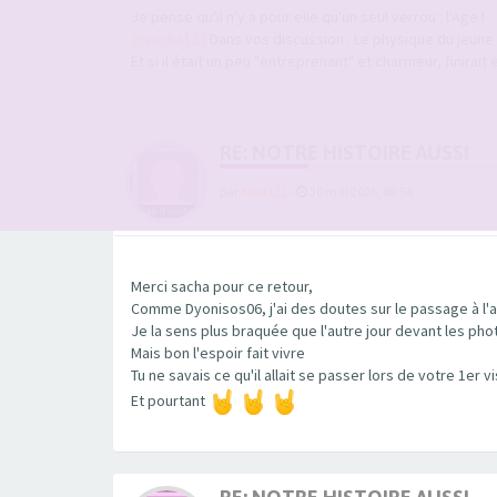
Je pense qu'il n'y a pour elle qu'un seul verrou : l'Age !
@sacha123
Dans vos discussion : Le physique du jeune lui
Et si il était un peu "entreprenant" et charmeur, finirait 
RE: NOTRE HISTOIRE AUSSI
par
fab1111
-
30 mai 2026, 08:58
Merci sacha pour ce retour,
Comme Dyonisos06, j'ai des doutes sur le passage à l'a
Je la sens plus braquée que l'autre jour devant les phot
Mais bon l'espoir fait vivre
Tu ne savais ce qu'il allait se passer lors de votre 1er v
Et pourtant