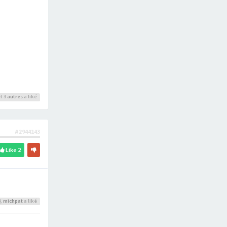
t 3
autres
a liké
#2944143
Like
2
3
,
michpat
a liké