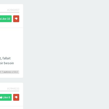
#2943937
Like
10
 fallait
oir besoin
t 7
autres
a liké
#2944133
Like
6