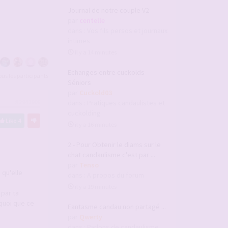
Journal de notre couple V2
par
centelle
dans :
Vos fils persos et journaux
intimes
il y a 14 minutes
Echanges entre cuckolds
tous les participants
Séniors
par
Cuckold03
dans :
Pratiques candaulistes et
#2943909
cuckolding
Like
4
il y a 16 minutes
2 - Pour Obtenir le diams sur le
chat candaulisme c'est par ...
par
Tenso
 qu'elle
dans :
A propos du forum
il y a 19 minutes
par ta
 quoi que ce
Fantasme candau non partagé ...
par
Qwerty
dans :
Parlons de candaulisme