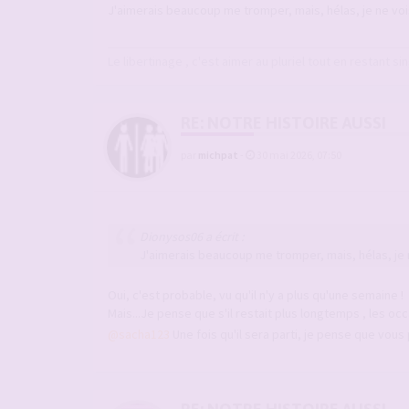
J'aimerais beaucoup me tromper, mais, hélas, je ne vois 
Le libertinage , c'est aimer au pluriel tout en restant sin
RE: NOTRE HISTOIRE AUSSI
par
michpat
-
30 mai 2026, 07:50
Dionysos06 a écrit :
J'aimerais beaucoup me tromper, mais, hélas, je ne
Oui, c'est probable, vu qu'il n'y a plus qu'une semaine !
Mais...Je pense que s'il restait plus longtemps , les oc
@sacha123
Une fois qu'il sera parti, je pense que vou