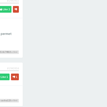
#2943922
Like
2
l permet
,
Erik74910
a liké
#2943934
Like
1
1
sacha123
a liké