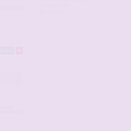
(sérieusement !)
t 1
autres
a liké
il y a 31 minutes
#2943911
Like
3
citants!
ionysos06
a liké