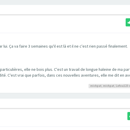
 lui. Ça va faire 3 semaines qu'il est là et il ne c'est rien passé finalement.
articulières, elle ne bois plus. C'est un travail de longue haleine de ma part,
dité. C'est vrai que parfois, dans ces nouvelles aventures, elle me dit en av
michpat
,
michpat
,
Lefou123
e