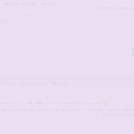
rien se passer entre elle et lui.
sacha123
,
fab1111
,
fan69bis
e
gulier
 vois rien se passer entre elle et lui.
casions se seraient multipliées et ca aurait pu se produire
s pourrez nourrir des regrets d'être passé à coté de beaux moments bien ex
sacha123
,
fan69bis
,
D