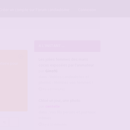
×
Créer un compte sur Forum candaulisme
Connexion
A L'INSTANT ...
Les jolies femmes des maris
atoire pour
cocus exposées par l'animateur
par
Gino91
dans :
Vidéos candaulistes et
photos - Montrez vos femmes !
il y a 6 minutes
Chloé un jour, une photo
par
centelle
dans :
Vos fils persos et journaux
intimes
48
…
il y a 12 minutes