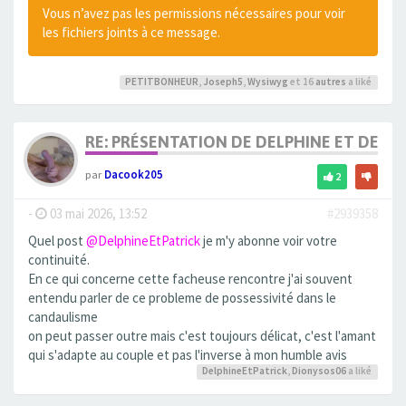
Vous n’avez pas les permissions nécessaires pour voir
les fichiers joints à ce message.
PETITBONHEUR
,
Joseph5
,
Wysiwyg
et 16
autres
a liké
RE: PRÉSENTATION DE DELPHINE ET DE SO
par
Dacook205
2
-
03 mai 2026, 13:52
#2939358
Quel post
@DelphineEtPatrick
je m'y abonne voir votre
continuité.
En ce qui concerne cette facheuse rencontre j'ai souvent
entendu parler de ce probleme de possessivité dans le
candaulisme
on peut passer outre mais c'est toujours délicat, c'est l'amant
qui s'adapte au couple et pas l'inverse à mon humble avis
DelphineEtPatrick
,
Dionysos06
a liké