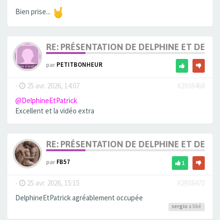
Bien prise...
RE: PRÉSENTATION DE DELPHINE ET DE SO
par
PETITBONHEUR
-
25 avr. 2026, 14:07
#2938468
@DelphineEtPatrick
Excellent et la vidéo extra
RE: PRÉSENTATION DE DELPHINE ET DE SO
par
FB57
1
-
25 avr. 2026, 15:15
#2938470
DelphineEtPatrick agréablement occupée
sergio
a liké