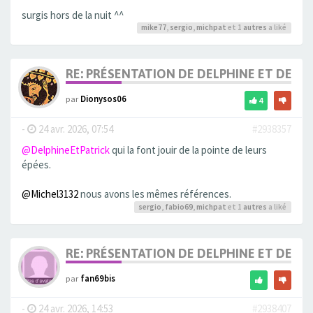
surgis hors de la nuit ^^
mike77
,
sergio
,
michpat
et 1
autres
a liké
RE: PRÉSENTATION DE DELPHINE ET DE SO
par
Dionysos06
4
-
24 avr. 2026, 07:54
#2938357
@DelphineEtPatrick
qui la font jouir de la pointe de leurs
épées.
@Michel3132
nous avons les mêmes références.
sergio
,
fabio69
,
michpat
et 1
autres
a liké
RE: PRÉSENTATION DE DELPHINE ET DE SO
par
fan69bis
-
24 avr. 2026, 14:53
#2938407