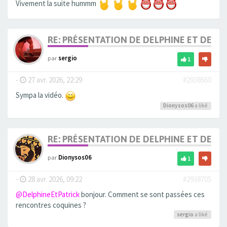
Vivement la suite hummm
RE: PRÉSENTATION DE DELPHINE ET DE SO
par
sergio
1
-
27 avr. 2026, 22:29
#2938660
Sympa la vidéo.
Dionysos06
a liké
RE: PRÉSENTATION DE DELPHINE ET DE SO
par
Dionysos06
1
-
28 avr. 2026, 09:22
#2938705
@DelphineEtPatrick
bonjour. Comment se sont passées ces
rencontres coquines ?
sergio
a liké