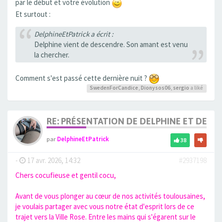
par le début et votre évolution
Et surtout :
DelphineEtPatrick a écrit :
Delphine vient de descendre. Son amant est venu
la chercher.
Comment s'est passé cette dernière nuit ?
SwedenForCandice
,
Dionysos06
,
sergio
a liké
RE: PRÉSENTATION DE DELPHINE ET DE SO
par
DelphineEtPatrick
38
-
17 avr. 2026, 14:32
#2937198
Chers cocufieuse et gentil cocu,
Avant de vous plonger au cœur de nos activités toulousaines,
je voulais partager avec vous notre état d'esprit lors de ce
trajet vers la Ville Rose. Entre les mains qui s'égarent sur le