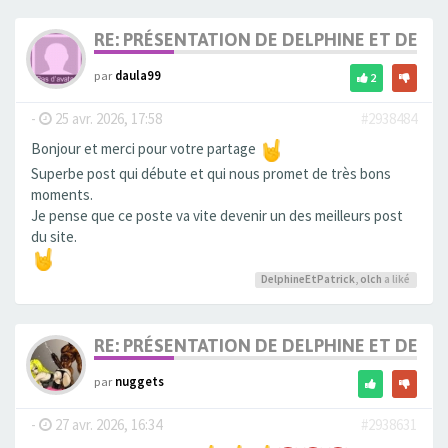
RE: PRÉSENTATION DE DELPHINE ET DE SO
par
daula99
2
-
25 avr. 2026, 17:58
#2938484
Bonjour et merci pour votre partage
Superbe post qui débute et qui nous promet de très bons
moments.
Je pense que ce poste va vite devenir un des meilleurs post
du site.
DelphineEtPatrick
,
olch
a liké
RE: PRÉSENTATION DE DELPHINE ET DE SO
par
nuggets
-
27 avr. 2026, 16:34
#2938631