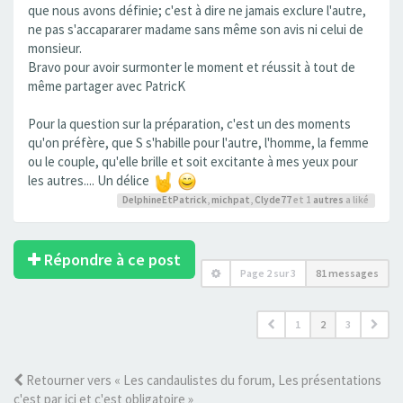
que nous avons définie; c'est à dire ne jamais exclure l'autre,
ne pas s'accapararer madame sans même son avis ni celui de
monsieur.
Bravo pour avoir surmonter le moment et réussit à tout de
même partager avec PatricK
Pour la question sur la préparation, c'est un des moments
qu'on préfère, que S s'habille pour l'autre, l'homme, la femme
ou le couple, qu'elle brille et soit excitante à mes yeux pour
les autres.... Un délice
DelphineEtPatrick
,
michpat
,
Clyde77
et 1
autres
a liké
Répondre à ce post
Page
2
sur
3
81 messages
1
2
3
Retourner vers « Les candaulistes du forum, Les présentations
c'est par ici et c'est obligatoire »