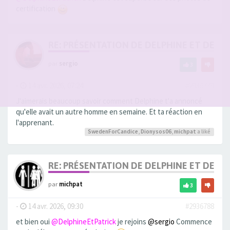
certification
RE: PRÉSENTATION DE DELPHINE ET DE SO
par
sergio
3
-
14 avr. 2026, 07:24
#2936779
J'aimerais beaucoup savoir comment Delphine t'a annoncé
qu'elle avait un autre homme en semaine. Et ta réaction en
l'apprenant.
SwedenForCandice
,
Dionysos06
,
michpat
a liké
RE: PRÉSENTATION DE DELPHINE ET DE SO
par
michpat
3
-
14 avr. 2026, 09:30
#2936788
et bien oui
@DelphineEtPatrick
je rejoins
@sergio
Commence