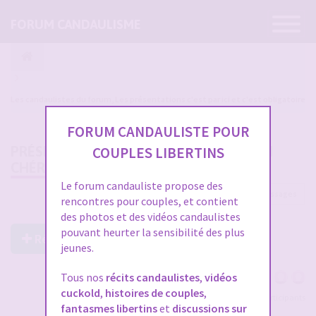
Ouvrir
FORUM CANDAULISME
la
navigatio
Les candaulistes du forum, Les présentations c'est par ici et c'est obligatoire
FORUM CANDAULISTE POUR
PRÉSENTATION DE DELPHINE ET DE SON
COUPLES LIBERTINS
CHÉRI.
Le forum candauliste propose des
81 messages
1
2
3
rencontres pour couples, et contient
des photos et des vidéos candaulistes
pouvant heurter la sensibilité des plus
Répondre à ce post
jeunes.
Tous nos
récits candaulistes
,
vidéos
cuckold
,
histoires de couples
,
Voir tous les participants
fantasmes libertins
et
discussions sur