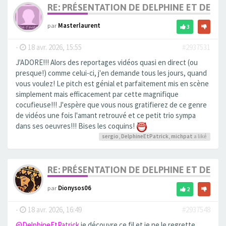
RE: PRÉSENTATION DE DELPHINE ET DE SO
par
Masterlaurent
3
-
18 avr. 2026, 15:55
#2937531
J'ADORE!!! Alors des reportages vidéos quasi en direct (ou
presque!) comme celui-ci, j'en demande tous les jours, quand
vous voulez! Le pitch est génial et parfaitement mis en scène
simplement mais efficacement par cette magnifique
cocufieuse!!! J'espère que vous nous gratifierez de ce genre
de vidéos une fois l'amant retrouvé et ce petit trio sympa
dans ses oeuvres!!! Bises les coquins!
sergio
,
DelphineEtPatrick
,
michpat
a liké
RE: PRÉSENTATION DE DELPHINE ET DE SO
par
Dionysos06
2
-
18 avr. 2026, 16:49
#2937548
@DelphineEtPatrick
je découvre ce fil et je ne le regrette