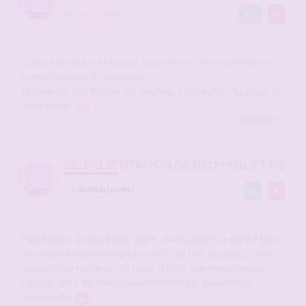
par
Mortimer82
1
-
13 avr. 2026, 16:20
#2936722
Bonjour Delphine et Patrick , quelle belle decouverte votre
sympathique profil de couple !
Le tous 1er à sa lecture m'a mis l'eau à la bouche , au plaisir de
vous suivre .
sergio
a liké
RE: PRÉSENTATION DE DELPHINE ET DE SO
par
Masterlaurent
-
13 avr. 2026, 21:03
#2936763
Félicitations à vous 2 pour votre certification! Ca mérite bien
une bouteille de bulles pour vous 2... et une (ou plus?) jolies
queues pour madame... et nous ici pour l'admirer (perso, la
Somme, je n'y mets malheureusement pas souvent les
bourses!!) !!