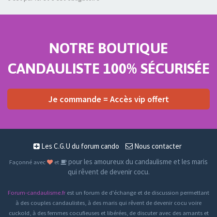
NOTRE BOUTIQUE
CANDAULISTE 100% SÉCURISÉE
Je commande = Accès vip offert
Les C.G.U du forum cando
Nous contacter
pour les amoureux du candaulisme et les maris
Façonné avec
et
qui rêvent de devenir cocu.
Forum-candaulisme.fr
est un forum de d'échange et de discussion permettant
à des couples candaulistes, à des maris qui rêvent de devenir cocu voire
cuckold, à des femmes cocufieuses et libérées, de discuter avec des amants et