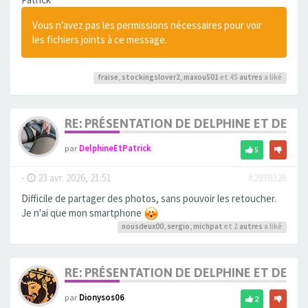
Vous n’avez pas les permissions nécessaires pour voir
les fichiers joints à ce message.
fraise
,
stockingslover2
,
maxou501
et 45
autres
a liké
RE: PRÉSENTATION DE DELPHINE ET DE SO
par
DelphineEtPatrick
5
-
23 avr. 2026, 21:51
#2938326
Difficile de partager des photos, sans pouvoir les retoucher.
Je n'ai que mon smartphone
nousdeux00
,
sergio
,
michpat
et 2
autres
a liké
RE: PRÉSENTATION DE DELPHINE ET DE SO
par
Dionysos06
2