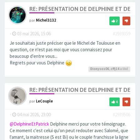
RE: PRÉSENTATION DE DELPHINE ET DE SO
par
Michel3132
2
-
03 mai 2026, 15:06
#2939359
Je souhaitais juste préciser que le Michel de Toulouse en
question, ce n'est pas moi que vous connaissez pour
beaucoup d'entre vous...
Regrets pour vous Delphine
Dionysos06
,
cffj14
a liké
RE: PRÉSENTATION DE DELPHINE ET DE SO
par
LeCouple
4
-
04 mai 2026, 23:00
#2939506
@DelphineEtPatrick
Delphine merci pour votre témoignage.
Ce moment c'est celui qu'on peut redouter avec Salomé, que
l'amant, la maitresse (S est Bi) ou le couple franchisse la ligne