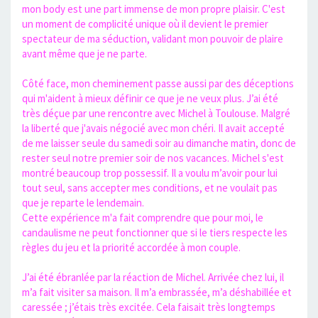
mon body est une part immense de mon propre plaisir. C'est
un moment de complicité unique où il devient le premier
spectateur de ma séduction, validant mon pouvoir de plaire
avant même que je ne parte.
Côté face, mon cheminement passe aussi par des déceptions
qui m'aident à mieux définir ce que je ne veux plus. J’ai été
très déçue par une rencontre avec Michel à Toulouse. Malgré
la liberté que j'avais négocié avec mon chéri. Il avait accepté
de me laisser seule du samedi soir au dimanche matin, donc de
rester seul notre premier soir de nos vacances. Michel s'est
montré beaucoup trop possessif. Il a voulu m’avoir pour lui
tout seul, sans accepter mes conditions, et ne voulait pas
que je reparte le lendemain.
Cette expérience m'a fait comprendre que pour moi, le
candaulisme ne peut fonctionner que si le tiers respecte les
règles du jeu et la priorité accordée à mon couple.
J’ai été ébranlée par la réaction de Michel. Arrivée chez lui, il
m’a fait visiter sa maison. Il m’a embrassée, m’a déshabillée et
caressée ; j’étais très excitée. Cela faisait très longtemps