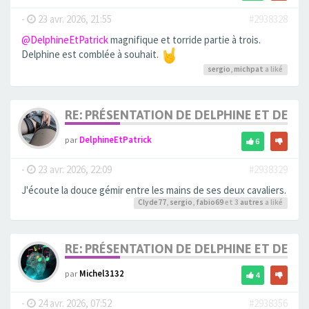
-
23 avr. 2026, 21:55
#2938328
@DelphineEtPatrick
magnifique et torride partie à trois.
Delphine est comblée à souhait.
sergio
,
michpat
a liké
RE: PRÉSENTATION DE DELPHINE ET DE SO
par
DelphineEtPatrick
6
-
23 avr. 2026, 22:09
#2938329
J'écoute la douce gémir entre les mains de ses deux cavaliers.
Clyde77
,
sergio
,
fabio69
et 3
autres
a liké
RE: PRÉSENTATION DE DELPHINE ET DE SO
par
Michel3132
4
-
24 avr. 2026, 07:52
#2938356