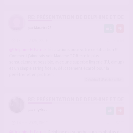
RE: PRÉSENTATION DE DELPHINE ET DE SO
par
Maurice23
1
-
13 avr. 2026, 22:16
#2936769
@DelphineEtPatrick
félicitations pour votre certification !!!
Comment j'aimerais voir Madame ? Offerte le plus
sensuellement possible, avec une superbe lingerie (PJ, dimup)
et un simple string ficelle, délicatement écarté pour la
pénétrer et en profiter...
DelphineEtPatrick
a liké
RE: PRÉSENTATION DE DELPHINE ET DE SO
par
Clyde77
-
14 avr. 2026, 06:12
#2936776
@DelphineEtPatrick
Delphine est superbe sur ses photos de