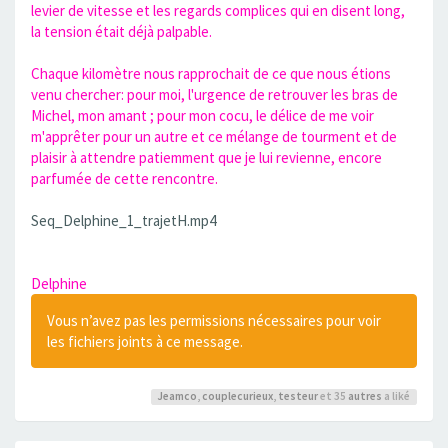
levier de vitesse et les regards complices qui en disent long,
la tension était déjà palpable.
Chaque kilomètre nous rapprochait de ce que nous étions
venu chercher: pour moi, l'urgence de retrouver les bras de
Michel, mon amant ; pour mon cocu, le délice de me voir
m'apprêter pour un autre et ce mélange de tourment et de
plaisir à attendre patiemment que je lui revienne, encore
parfumée de cette rencontre.
Seq_Delphine_1_trajetH.mp4
Delphine
Vous n’avez pas les permissions nécessaires pour voir
les fichiers joints à ce message.
Jeamco
,
couplecurieux
,
testeur
et 35
autres
a liké