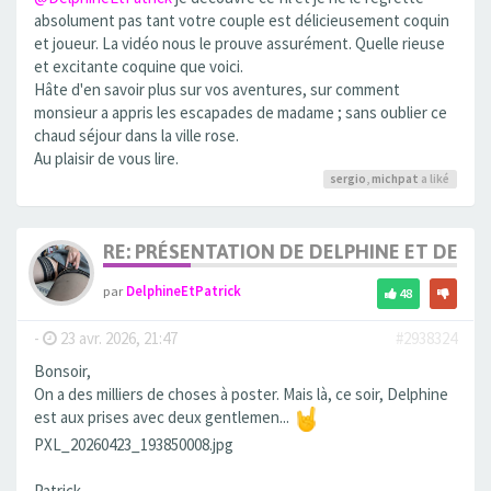
absolument pas tant votre couple est délicieusement coquin
et joueur. La vidéo nous le prouve assurément. Quelle rieuse
et excitante coquine que voici.
Hâte d'en savoir plus sur vos aventures, sur comment
monsieur a appris les escapades de madame ; sans oublier ce
chaud séjour dans la ville rose.
Au plaisir de vous lire.
sergio
,
michpat
a liké
RE: PRÉSENTATION DE DELPHINE ET DE SO
par
DelphineEtPatrick
48
-
23 avr. 2026, 21:47
#2938324
Bonsoir,
On a des milliers de choses à poster. Mais là, ce soir, Delphine
est aux prises avec deux gentlemen...
PXL_20260423_193850008.jpg
Patrick