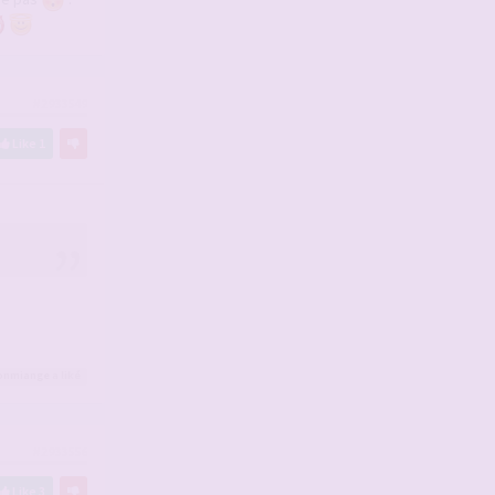
#2933549
Like
1
onmiange
a liké
#2933556
Like
3