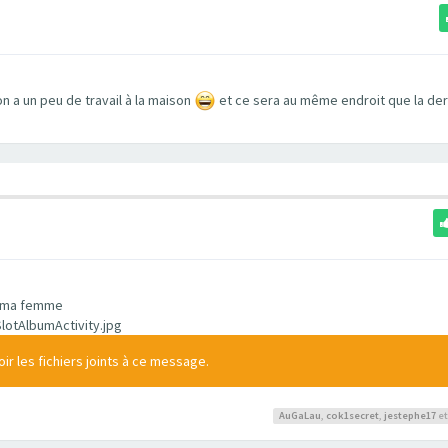
on a un peu de travail à la maison
et ce sera au même endroit que la der
de ma femme
otAlbumActivity.jpg
r les fichiers joints à ce message.
AuGaLau
,
cok1secret
,
jestephe17
et