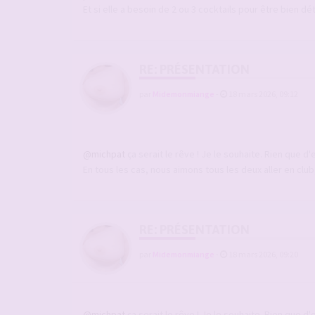
Et si elle a besoin de 2 ou 3 cocktails pour être bien dé
RE: PRÉSENTATION
par
Midemonmiange
-
18 mars 2026, 09:12
@michpat
ça serait le rêve ! Je le souhaite. Rien que d
En tous les cas, nous aimons tous les deux aller en clu
RE: PRÉSENTATION
par
Midemonmiange
-
18 mars 2026, 09:20
@michpat
ça serait le rêve ! Je le souhaite. Rien que d