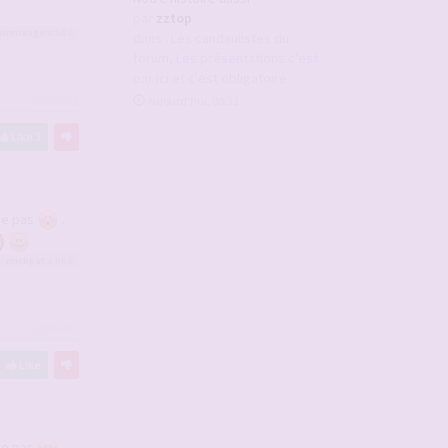
par
zztop
onmiange
a liké
dans :
Les candaulistes du
forum, Les présentations c'est
par ici et c'est obligatoire
Aujourd’hui, 00:33
#2933422
Like
3
ême pas
.
t
,
michpat
a liké
#2933423
Like
ême pas
.