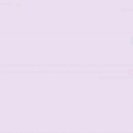
tendue...
Midem
'en parler ici m'excite énormément alors le jour ça arrivera, je n'imagine m
b, c'est une nouvelle expérience qui nous excite beaucoup tous les deux.
AuGaLau
,
Masterlauren
'en parler ici m'excite énormément alors le jour ça arrivera, je n'imagine m