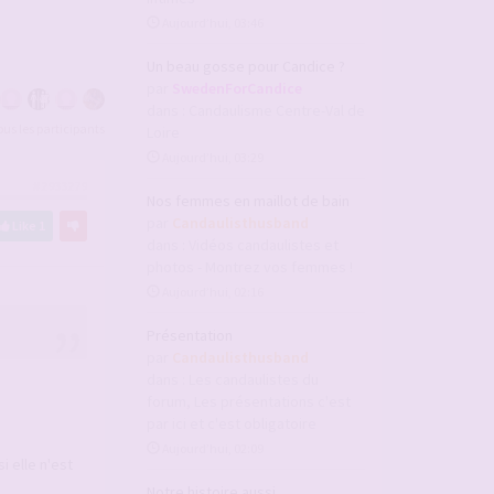
Aujourd’hui, 03:46
Un beau gosse pour Candice ?
par
SwedenForCandice
dans :
Candaulisme Centre-Val de
tous les participants
Loire
Aujourd’hui, 03:29
#2933279
Nos femmes en maillot de bain
par
Candaulisthusband
Like
1
dans :
Vidéos candaulistes et
photos - Montrez vos femmes !
Aujourd’hui, 02:16
Présentation
par
Candaulisthusband
dans :
Les candaulistes du
forum, Les présentations c'est
par ici et c'est obligatoire
Aujourd’hui, 02:09
i elle n'est
Notre histoire aussi