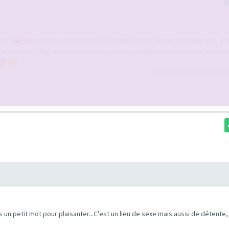
gens
par contre les massages c'est intéressant. À voir pourquoi pas. Je
er les choses. Déjà exhiber ma femme au regard des autres hommes ne la d
AuGaLau
,
michpat
,
SwedenFo
rs un petit mot pour plaisanter...C'est un lieu de sexe mais aussi de détente,