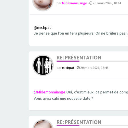
par
Midemonmiange
-
20 mars 2026, 10:14
@michpat
Je pense que l'on en fera plusieurs. On ne brûlera pas 
RE: PRÉSENTATION
par
michpat
-
20 mars 2026, 18:43
@Midemonmiange
Oui, c'est mieux, ca permet de comp
Vous avez calé une nouvelle date ?
RE: PRÉSENTATION