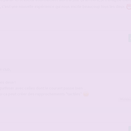
b, c'est une nouvelle expérience qui nous excite beaucoup tous les deux.
n club,
es deux !
thiser avec celles dont le courant passe bien ...
ssi ca peut créer des rapprochements "tactiles"
Midem