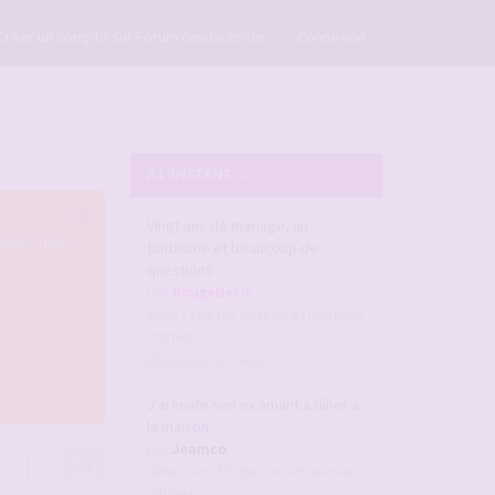
×
Créer un compte sur Forum candaulisme
Connexion
A L'INSTANT ...
Vingt ans de mariage, un
atoire pour
fantasme et beaucoup de
questions
par
RougeDésir
dans :
Vos fils persos et journaux
intimes
Aujourd’hui, 04:26
J'ai invité son ex amant à dîner à
la maison
par
Jeamco
11
12
13
dans :
Vos fils persos et journaux
intimes