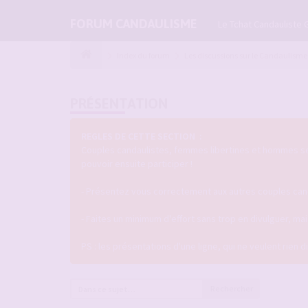
FORUM CANDAULISME
Le Tchat Candauliste 
Index du forum
Les discussions sur le Candaulisme
PRÉSENTATION
REGLES DE CETTE SECTION :
Couples candaulistes, femmes libertines et hommes seul
pouvoir ensuite participer !
- Présentez vous correctement aux autres couples candau
- Faites un minimum d'effort sans trop en divulguer, m
PS : les présentations d'une ligne, qui ne veulent rien 
Rechercher