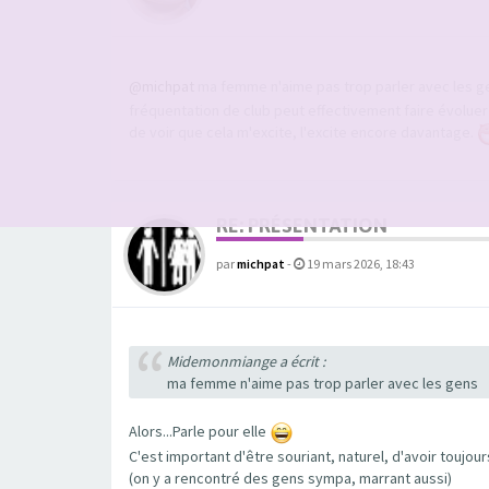
@michpat
ma femme n'aime pas trop parler avec les 
fréquentation de club peut effectivement faire évolu
de voir que cela m'excite, l'excite encore davantage.
RE: PRÉSENTATION
par
michpat
-
19 mars 2026, 18:43
Midemonmiange a écrit :
ma femme n'aime pas trop parler avec les gens
Alors...Parle pour elle
C'est important d'être souriant, naturel, d'avoir toujou
(on y a rencontré des gens sympa, marrant aussi)