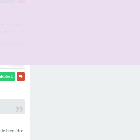
 pense que la
érange pas et
rCandice
a liké
#2933592
Like
1
 de bien être