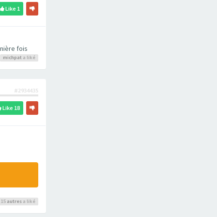
Like
1
nière fois
michpat
a liké
#2934435
Like
18
 15
autres
a liké