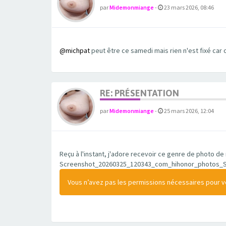
par
Midemonmiange
-
23 mars 2026, 08:46
@michpat
peut être ce samedi mais rien n'est fixé car 
RE: PRÉSENTATION
par
Midemonmiange
-
25 mars 2026, 12:04
Reçu à l'instant, j'adore recevoir ce genre de photo 
Screenshot_20260325_120343_com_hihonor_photos_Sl
Vous n’avez pas les permissions nécessaires pour voi