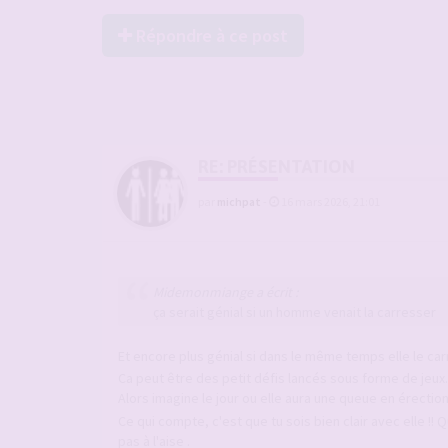
Répondre à ce post
RE: PRÉSENTATION
par
michpat
-
16 mars 2026, 21:01
Midemonmiange a écrit :
ça serait génial si un homme venait la carresser
Et encore plus génial si dans le même temps elle le ca
Ca peut être des petit défis lancés sous forme de jeux.
Alors imagine le jour ou elle aura une queue en érectio
Ce qui compte, c'est que tu sois bien clair avec elle !!
pas à l'aise .