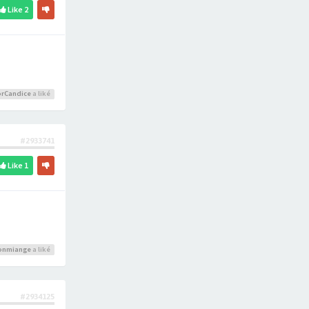
Like
2
rCandice
a liké
#2933741
Like
1
onmiange
a liké
#2934125