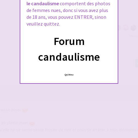
le candaulisme
comportent des photos
de femmes nues, donc si vous avez plus
de 18 ans, vous pouvez ENTRER, sinon
veuillez quittez.
Voir 
Forum
candaulisme
Quittez
rresse aussi
..
n en pleine main
 Qu'elle ne se sente sente forcée de rien et pouvoir arrêter à tous moments s