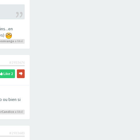
ns...en
es)
onmiange
a liké
#2933676
Like
2
 ou bien si
rCandice
a liké
#2933683