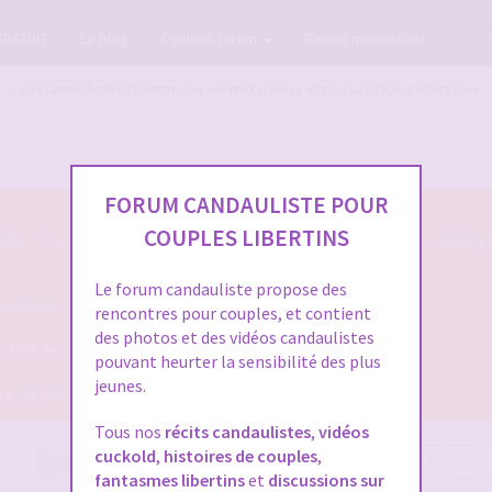
GRATUIT
Le blog
Options forum
Baisez maintenant
Les candaulistes du forum, Les présentations c'est par ici et c'est obligatoire
FORUM CANDAULISTE POUR
COUPLES LIBERTINS
s : c'est par ici qu'on se présente sur le Forum Candauliste et c'est oblig
Le forum candauliste propose des
listes (si vous voulez que votre présentation soit validée ...)
rencontres pour couples, et contient
des photos et des vidéos candaulistes
ais tout de même assez pour qu'on puisse mieux vous connaitre !
pouvant heurter la sensibilité des plus
jeunes.
dire, NE SERONT PLUS VALIDEES !
Tous nos
récits candaulistes
,
vidéos
cuckold
,
histoires de couples
,
390 messages
Page
13
sur
13
Précédente
1
…
9
10
fantasmes libertins
et
discussions sur