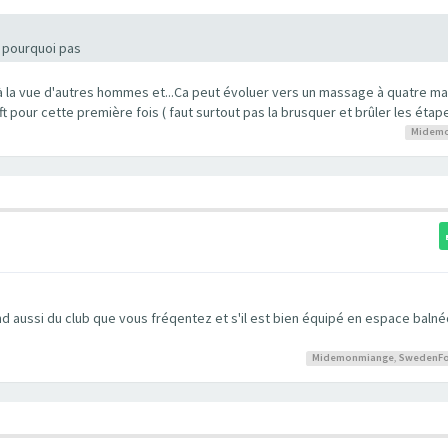
r pourquoi pas
 à la vue d'autres hommes et...Ca peut évoluer vers un massage à quatre mai
t pour cette première fois ( faut surtout pas la brusquer et brûler les étap
Midem
 aussi du club que vous fréqentez et s'il est bien équipé en espace balnéo
Midemonmiange
,
SwedenFo