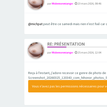
par
Midemonmiange
-
23 mars 2026, 08:46
@michpat
peut être ce samedi mais rien n'est fixé car 
RE: PRÉSENTATION
par
Midemonmiange
-
25 mars 2026, 12:04
Reçu à l'instant, j'adore recevoir ce genre de photo 
Screenshot_20260325_120343_com_hihonor_photos_Sl
Vous n’avez pas les permissions nécessaires pour voi