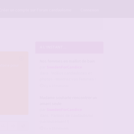
×
Créer un compte sur Forum candaulisme
Connexion
A L'INSTANT ...
Nos femmes en maillot de bain
atoire pour
par
SwedenForCandice
dans :
Vidéos candaulistes et
photos - Montrez vos femmes !
il y a 10 minutes
Madame souhaite rencontrer un
amant seule
par
SwedenForCandice
dans :
Parlons de candaulisme
(sérieusement !)
11
12
13
il y a 18 minutes