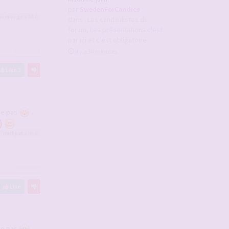
par
SwedenForCandice
onmiange
a liké
dans :
Les candaulistes du
forum, Les présentations c'est
par ici et c'est obligatoire
il y a 34 minutes
#2933422
Like
3
ême pas
.
t
,
michpat
a liké
#2933423
Like
ême pas
.