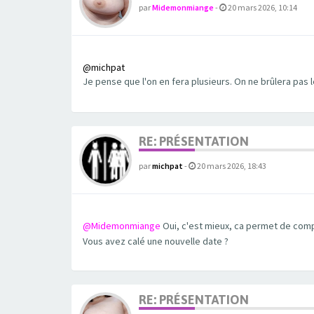
par
Midemonmiange
-
20 mars 2026, 10:14
@michpat
Je pense que l'on en fera plusieurs. On ne brûlera pas 
RE: PRÉSENTATION
par
michpat
-
20 mars 2026, 18:43
@Midemonmiange
Oui, c'est mieux, ca permet de comp
Vous avez calé une nouvelle date ?
RE: PRÉSENTATION