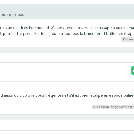
r pourquoi pas
 à la vue d'autres hommes et...Ca peut évoluer vers un massage à quatre mai
t pour cette première fois ( faut surtout pas la brusquer et brûler les étap
Midem
 aussi du club que vous fréqentez et s'il est bien équipé en espace balnéo
Midemonmiange
,
SwedenFo