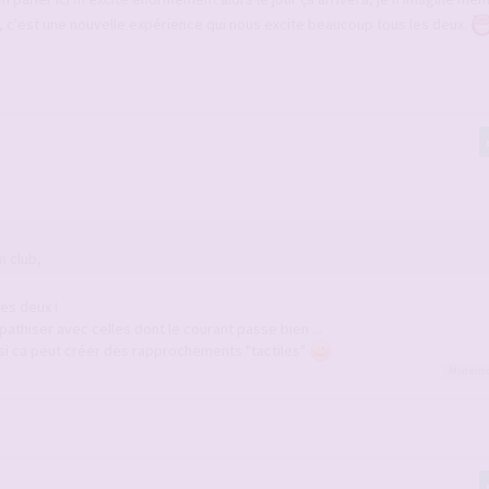
b, c'est une nouvelle expérience qui nous excite beaucoup tous les deux.
n club,
es deux !
thiser avec celles dont le courant passe bien ...
ssi ca peut créer des rapprochements "tactiles"
Midem