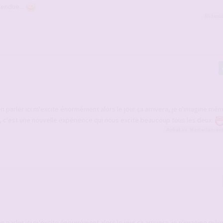
tendue...
Midem
'en parler ici m'excite énormément alors le jour ça arrivera, je n'imagine m
b, c'est une nouvelle expérience qui nous excite beaucoup tous les deux.
AuGaLau
,
Masterlauren
'en parler ici m'excite énormément alors le jour ça arrivera, je n'imagine m