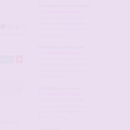
Présentation de notre couple
par
SwedenForCandice
dans :
Les candaulistes du
forum, Les présentations c'est
par ici et c'est obligatoire
tous les participants
il y a 26 minutes
Présentation de miss ipfix
#2933279
par
SwedenForCandice
dans :
Les candaulistes du
Like
1
forum, Les présentations c'est
par ici et c'est obligatoire
il y a 28 minutes
Présentation de Coqu1n
par
SwedenForCandice
dans :
Les candaulistes du
forum, Les présentations c'est
par ici et c'est obligatoire
il y a 31 minutes
i elle n'est
Madame julia