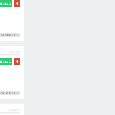
Like
2
rCandice
a liké
#2933741
Like
1
onmiange
a liké
#2934125