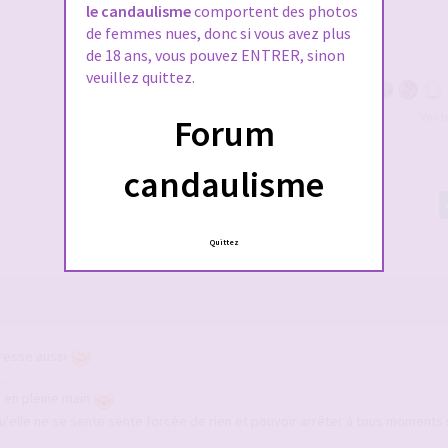
le candaulisme
comportent des photos
de femmes nues, donc si vous avez plus
de 18 ans, vous pouvez ENTRER, sinon
veuillez quittez.
Voir 
Forum
candaulisme
Quittez
rresse aussi
..
n en pleine main
 Qu'elle ne se sente sente forcée de rien et pouvoir arrêter à tous moments s