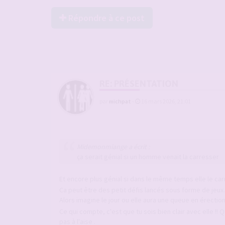
Répondre à ce post
RE: PRÉSENTATION
par
michpat
-
16 mars 2026, 21:01
Midemonmiange a écrit :
ça serait génial si un homme venait la carresser
Et encore plus génial si dans le même temps elle le ca
Ca peut être des petit défis lancés sous forme de jeux.
Alors imagine le jour ou elle aura une queue en érectio
Ce qui compte, c'est que tu sois bien clair avec elle !!
pas à l'aise .