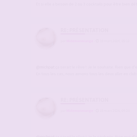
Et si elle a besoin de 2 ou 3 cocktails pour être bien dé
RE: PRÉSENTATION
par
Midemonmiange
-
18 mars 2026, 09:12
@michpat
ça serait le rêve ! Je le souhaite. Rien que d
En tous les cas, nous aimons tous les deux aller en clu
RE: PRÉSENTATION
par
Midemonmiange
-
18 mars 2026, 09:20
@michpat
ça serait le rêve ! Je le souhaite. Rien que d