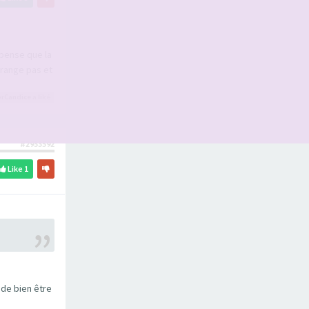
 pense que la
érange pas et
rCandice
a liké
#2933592
Like
1
 de bien être