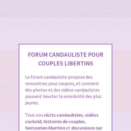
GRATUIT
Le blog
Options forum
Baisez maintenant
Les candaulistes du forum, Les présentations c'est par ici et c'est obligatoire
FORUM CANDAULISTE POUR
COUPLES LIBERTINS
s : c'est par ici qu'on se présente sur le Forum Candauliste et c'est oblig
Le forum candauliste propose des
listes (si vous voulez que votre présentation soit validée ...)
rencontres pour couples, et contient
des photos et des vidéos candaulistes
ais tout de même assez pour qu'on puisse mieux vous connaitre !
pouvant heurter la sensibilité des plus
jeunes.
dire, NE SERONT PLUS VALIDEES !
Tous nos
récits candaulistes
,
vidéos
cuckold
,
histoires de couples
,
390 messages
Page
13
sur
13
Précédente
1
…
9
10
fantasmes libertins
et
discussions sur