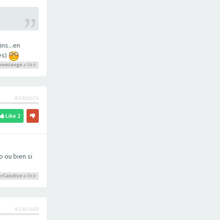
ns...en
es)
onmiange
a liké
#2933676
Like
2
 ou bien si
rCandice
a liké
#2933683