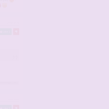
#2933549
Like
1
onmiange
a liké
#2933556
Like
3