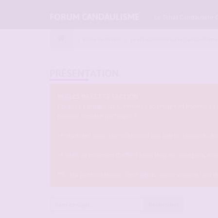
FORUM CANDAULISME
Le Tchat Candauliste 
Index du forum
Les discussions sur le Candaulisme
PRÉSENTATION
REGLES DE CETTE SECTION :
Couples candaulistes, femmes libertines et hommes seul
pouvoir ensuite participer !
- Présentez vous correctement aux autres couples candau
- Faites un minimum d'effort sans trop en divulguer, m
PS : les présentations d'une ligne, qui ne veulent rien 
Rechercher