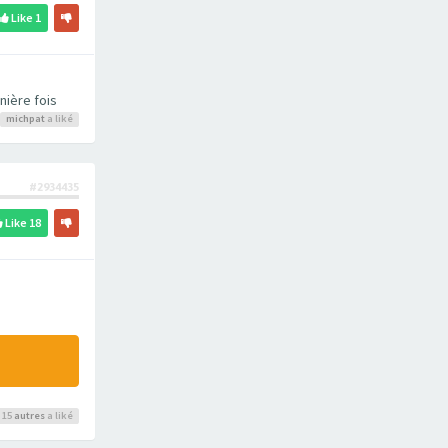
Like
1
nière fois
michpat
a liké
#2934435
Like
18
 15
autres
a liké