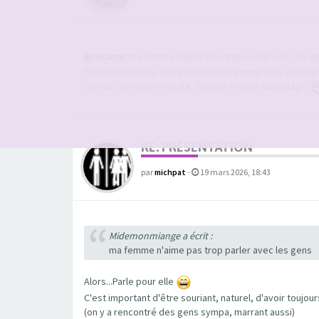
@michpat
ma femme n'aime pas trop parler avec les 
fréquentation de club peut effectivement faire évolu
de voir que cela m'excite, l'excite encore davantage.
RE: PRÉSENTATION
par
michpat
-
19 mars 2026, 18:43
Midemonmiange a écrit :
ma femme n'aime pas trop parler avec les gens
Alors...Parle pour elle
C'est important d'être souriant, naturel, d'avoir toujou
(on y a rencontré des gens sympa, marrant aussi)