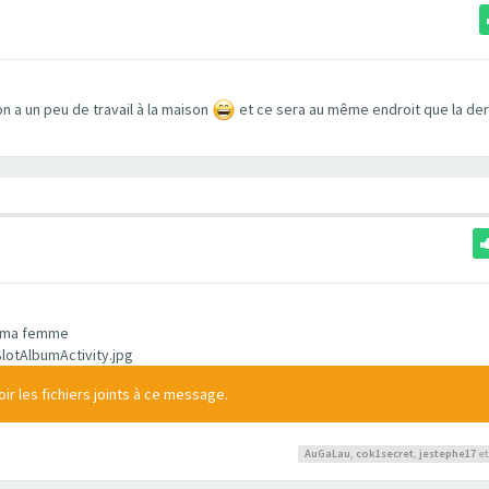
on a un peu de travail à la maison
et ce sera au même endroit que la der
de ma femme
otAlbumActivity.jpg
r les fichiers joints à ce message.
AuGaLau
,
cok1secret
,
jestephe17
et