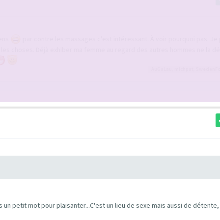
gens
par contre les massages c'est intéressant. À voir pourquoi pas. Je
er les choses. Déjà exhiber ma femme au regard des autres hommes ne la d
AuGaLau
,
michpat
,
SwedenFo
rs un petit mot pour plaisanter...C'est un lieu de sexe mais aussi de détente,