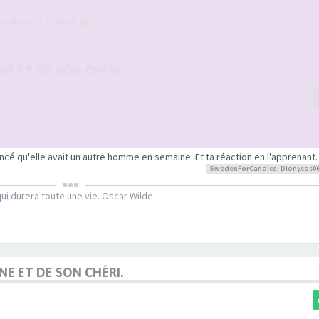
s de certification
NE ET DE SON CHÉRI.
é qu'elle avait un autre homme en semaine. Et ta réaction en l'apprenant.
SwedenForCandice
,
Dionysos0
ui durera toute une vie. Oscar Wilde
NE ET DE SON CHÉRI.