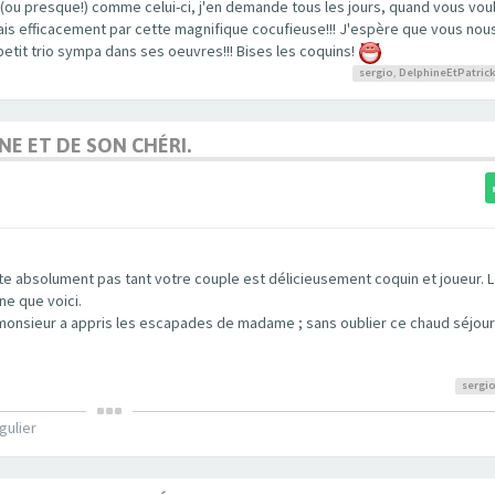
 (ou presque!) comme celui-ci, j'en demande tous les jours, quand vous voul
is efficacement par cette magnifique cocufieuse!!! J'espère que vous nous
etit trio sympa dans ses oeuvres!!! Bises les coquins!
sergio
,
DelphineEtPatric
NE ET DE SON CHÉRI.
ette absolument pas tant votre couple est délicieusement coquin et joueur. 
ne que voici.
monsieur a appris les escapades de madame ; sans oublier ce chaud séjour d
sergi
gulier