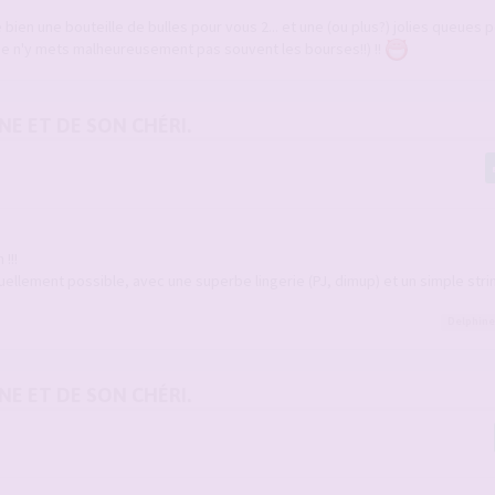
e bien une bouteille de bulles pour vous 2... et une (ou plus?) jolies queues 
 je n'y mets malheureusement pas souvent les bourses!!) !!
NE ET DE SON CHÉRI.
!!!
llement possible, avec une superbe lingerie (PJ, dimup) et un simple strin
Delphine
NE ET DE SON CHÉRI.