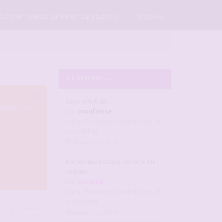
×
Créer un compte sur Forum candaulisme
Connexion
A L'INSTANT ...
Cocu privé de....
atoire pour
par
cocufieuse
dans :
Pratiques candaulistes et
cuckolding
Aujourd’hui, 01:10
Ma femme est une hotwife qui
debute
par
cocuced
dans :
Pratiques candaulistes et
cuckolding
3
Suivante
Aujourd’hui, 00:53