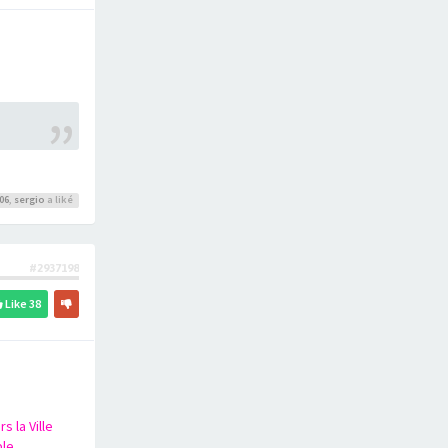
06
,
sergio
a liké
#2937198
Like
38
s la Ville
le.