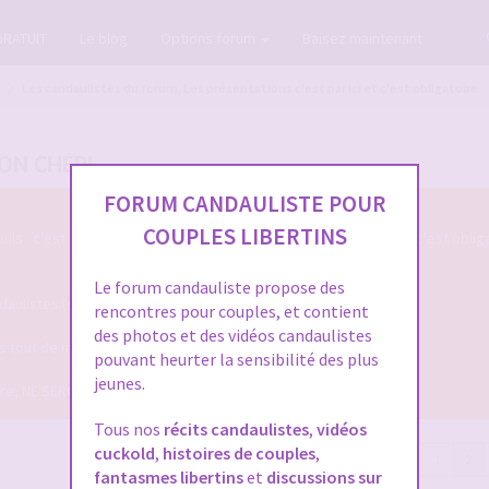
GRATUIT
Le blog
Options forum
Baisez maintenant
Les candaulistes du forum, Les présentations c'est par ici et c'est obligatoire
ON CHÉRI.
FORUM CANDAULISTE POUR
COUPLES LIBERTINS
s : c'est par ici qu'on se présente sur le Forum Candauliste et c'est oblig
Le forum candauliste propose des
listes (si vous voulez que votre présentation soit validée ...)
rencontres pour couples, et contient
des photos et des vidéos candaulistes
ais tout de même assez pour qu'on puisse mieux vous connaitre !
pouvant heurter la sensibilité des plus
jeunes.
dire, NE SERONT PLUS VALIDEES !
Tous nos
récits candaulistes
,
vidéos
cuckold
,
histoires de couples
,
81 messages
Précédente
1
2
fantasmes libertins
et
discussions sur