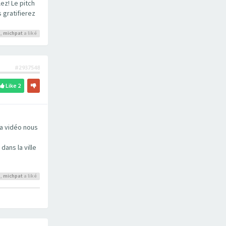
ez! Le pitch
 gratifierez
k
,
michpat
a liké
#2937548
Like
2
La vidéo nous
ans la ville
o
,
michpat
a liké