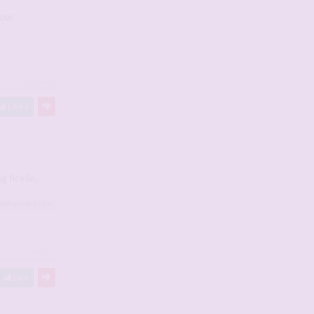
pour
#2936769
Like
1
g ficelle,
EtPatrick
a liké
#2936776
Like