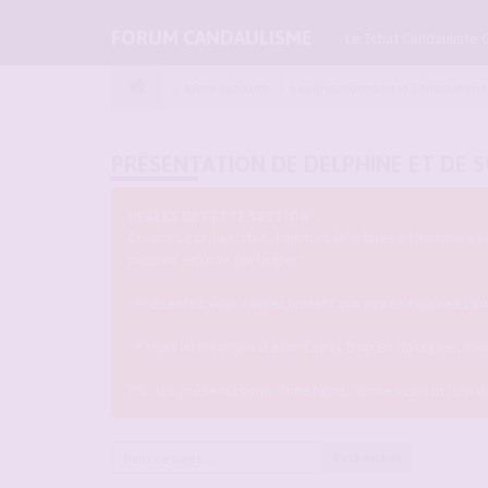
FORUM CANDAULISME
Le Tchat Candauliste 
Index du forum
Les discussions sur le Candaulisme
PRÉSENTATION DE DELPHINE ET DE S
REGLES DE CETTE SECTION :
Couples candaulistes, femmes libertines et hommes seul
pouvoir ensuite participer !
- Présentez vous correctement aux autres couples candau
- Faites un minimum d'effort sans trop en divulguer, m
PS : les présentations d'une ligne, qui ne veulent rien 
Rechercher