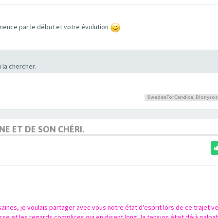
nce par le début et votre évolution
 la chercher.
SwedenForCandice
,
Dionysos
NE ET DE SON CHÉRI.
nes, je voulais partager avec vous notre état d'esprit lors de ce trajet ver
esse et les regards complices qui en disent long, la tension était déjà palpab