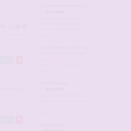
Ma présentation de mari cocu
par
maxou501
dans :
Les candaulistes du
forum, Les présentations c'est
par ici et c'est obligatoire
tous les participants
Hier, 23:16
2 - Pour Obtenir le diams sur le
#2936712
chat candaulisme c'est par ...
par
Casa75
Like
2
dans :
A propos du forum
Hier, 23:15
Ma présentation
par
maxou501
Maurice23
a liké
dans :
Les candaulistes du
forum, Les présentations c'est
par ici et c'est obligatoire
#2936715
Hier, 23:12
Like
2
Apero parisien
par
Dou2dom