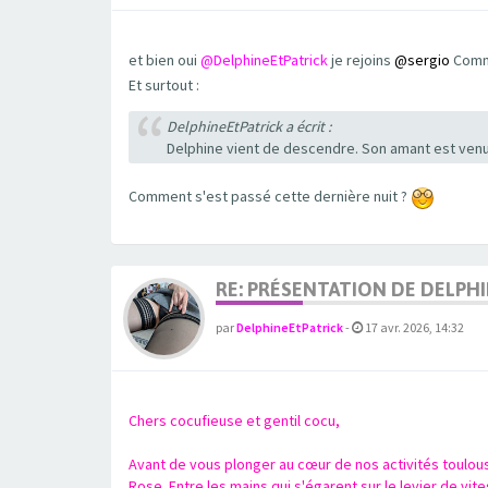
et bien oui
@DelphineEtPatrick
je rejoins
@sergio
Comme
Et surtout :
DelphineEtPatrick a écrit :
Delphine vient de descendre. Son amant est venu
Comment s'est passé cette dernière nuit ?
RE: PRÉSENTATION DE DELPHI
par
DelphineEtPatrick
-
17 avr. 2026, 14:32
Chers cocufieuse et gentil cocu,
Avant de vous plonger au cœur de nos activités toulousai
Rose. Entre les mains qui s'égarent sur le levier de vit