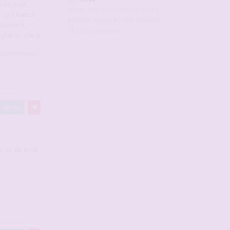
près midi
dans :
Vidéos candaulistes et
. Les habits
photos - Montrez vos femmes !
 chambre,
il y a 24 minutes
 parler elle a
t 4
autres
a liké
#2931372
Like
tu as dû avoir
#2931414