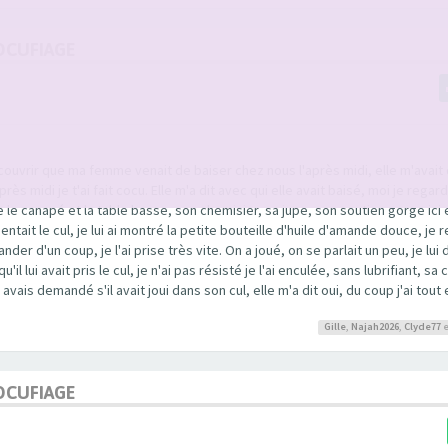
OCUFIAGE
écouvrir que ma femme venait de baiser chez nous l'après midi, elle m'avait 
ès midi je t'ai fait cocu. Elle m'a dit avec qui elle avait baisé, moi je regard
e le canapé et la table basse, son chemisier, sa jupe, son soutien gorge ici et
sentait le cul, je lui ai montré la petite bouteille d'huile d'amande douce, je 
ander d'un coup, je l'ai prise très vite. On a joué, on se parlait un peu, je lu
u'il lui avait pris le cul, je n'ai pas résisté je l'ai enculée, sans lubrifiant, sa
 avais demandé s'il avait joui dans son cul, elle m'a dit oui, du coup j'ai tou
Gille
,
Najah2026
,
Clyde77
e
OCUFIAGE