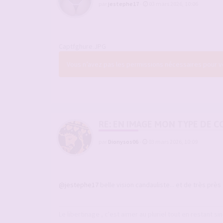
par
jestephe17
-
03 mars 2026, 10:06
Captfghure.JPG
Vous n’avez pas les permissions nécessaires pour voi
RE: EN IMAGE MON TYPE DE C
par
Dionysos06
-
03 mars 2026, 10:09
@jestephe17
belle vision candauliste... et de très près
Le libertinage , c'est aimer au pluriel tout en restant sin