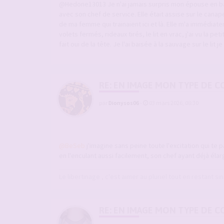
@Hedone13013 Je n'ai jamais surpris mon épouse en bais
avec son chef de service. Elle était assise sur le canap
de ma femme qui trainaient ici et là. Elle m'a immédiate
volets fermés, rideaux tirés, le lit en vrac, j'ai vu la pe
fait oui de la tête. Je l'ai baisée à la sauvage sur le lit
RE: EN IMAGE MON TYPE DE C
par
Dionysos06
-
03 mars 2026, 08:30
@BeSeb
j'imagine sans peine toute l'excitation qui te p
en l'enculant aussi facilement, son chef ayant déjà élar
Le libertinage , c'est aimer au pluriel tout en restant sin
RE: EN IMAGE MON TYPE DE C