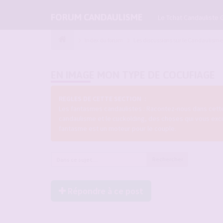
FORUM CANDAULISME
Le Tchat Candauliste 
Index du forum
Les discussions sur le Candaulisme
EN IMAGE MON TYPE DE COCUFIAGE
REGLES DE CETTE SECTION :
Les fantasmes candaulistes : Racontez-nous dans cette
candaulisme et le cuckolding, des choses qui vous exc
fantasme est un moteur pour le couple.
Rechercher
Répondre à ce post