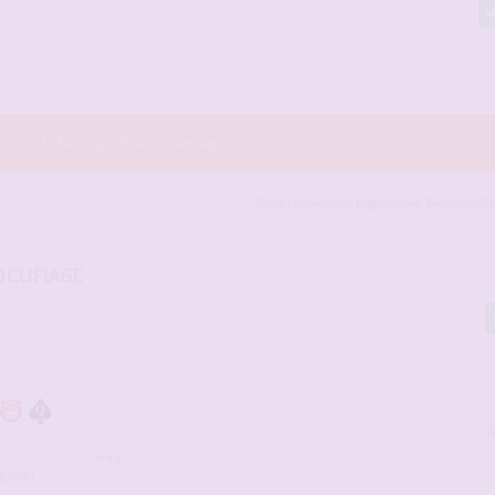
r les fichiers joints à ce message.
Compagnoncokin
,
titigrominet
,
Dionysos06
e
OCUFIAGE
j
gulier