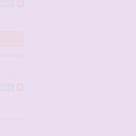
Like
12
t 9
autres
a liké
#2931418
Like
1
estephe17
a liké