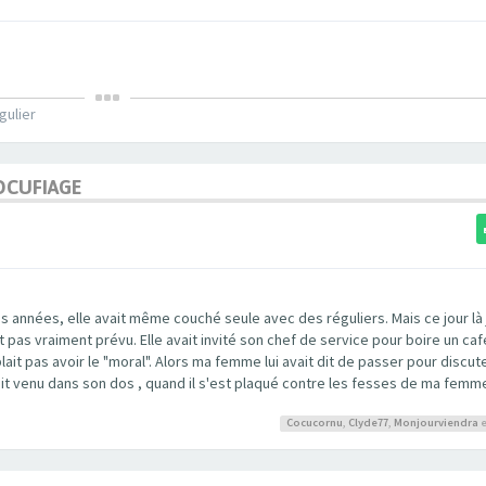
gulier
OCUFIAGE
s années, elle avait même couché seule avec des réguliers. Mais ce jour là 
tait pas vraiment prévu. Elle avait invité son chef de service pour boire un ca
it pas avoir le "moral". Alors ma femme lui avait dit de passer pour discute
 était venu dans son dos , quand il s'est plaqué contre les fesses de ma femme
Cocucornu
,
Clyde77
,
Monjourviendra
e