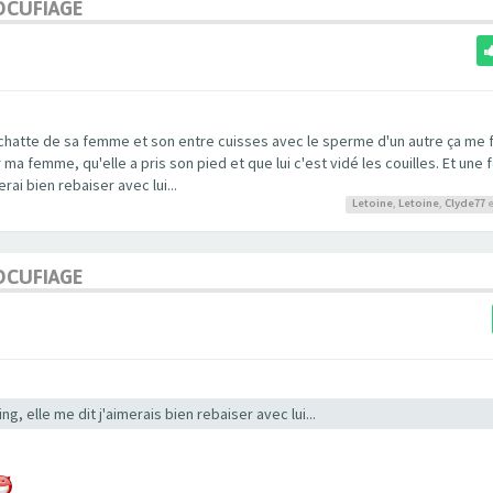
OCUFIAGE
 chatte de sa femme et son entre cuisses avec le sperme d'un autre ça me f
 femme, qu'elle a pris son pied et que lui c'est vidé les couilles. Et une f
ai bien rebaiser avec lui...
Letoine
,
Letoine
,
Clyde77
e
OCUFIAGE
, elle me dit j'aimerais bien rebaiser avec lui...