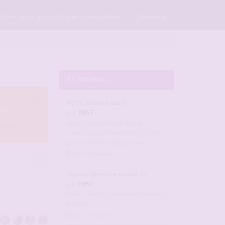
×
Créer un compte sur Forum candaulisme
Connexion
A L'INSTANT ...
Notre histoire aussi
le
par
FB57
exuel. Le
dans :
Les candaulistes du
forum, Les présentations c'est
par ici et c'est obligatoire
il y a 2 minutes
5
6
7
Journal de notre couple V2
par
FB57
dans :
Vos fils persos et journaux
intimes
il y a 5 minutes