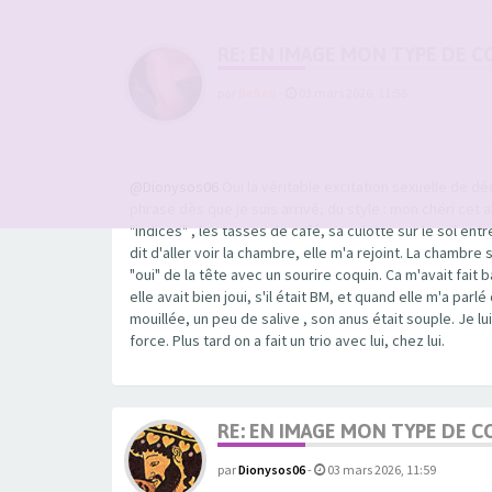
RE: EN IMAGE MON TYPE DE C
par
BeSeb
-
03 mars 2026, 11:58
@Dionysos06
Oui la véritable excitation sexuelle de d
phrase dès que je suis arrivé, du style : mon chéri cet apr
"indices" , les tasses de café, sa culotte sur le sol entr
dit d'aller voir la chambre, elle m'a rejoint. La chambre 
"oui" de la tête avec un sourire coquin. Ca m'avait fait b
elle avait bien joui, s'il était BM, et quand elle m'a parlé q
mouillée, un peu de salive , son anus était souple. Je lui
force. Plus tard on a fait un trio avec lui, chez lui.
RE: EN IMAGE MON TYPE DE C
par
Dionysos06
-
03 mars 2026, 11:59