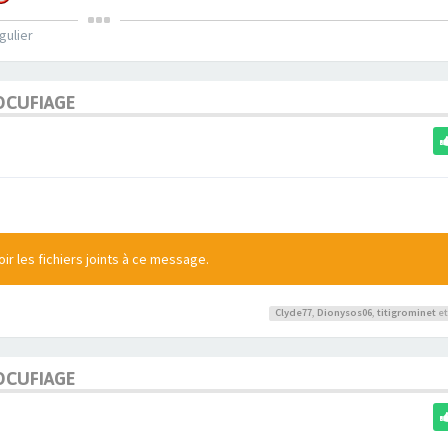
gulier
OCUFIAGE
r les fichiers joints à ce message.
Clyde77
,
Dionysos06
,
titigrominet
et
OCUFIAGE