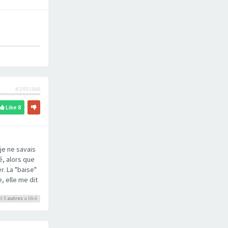
#2931468
Like
8
je ne savais
fé, alors que
r. La "baise"
, elle me dit
t 5
autres
a liké