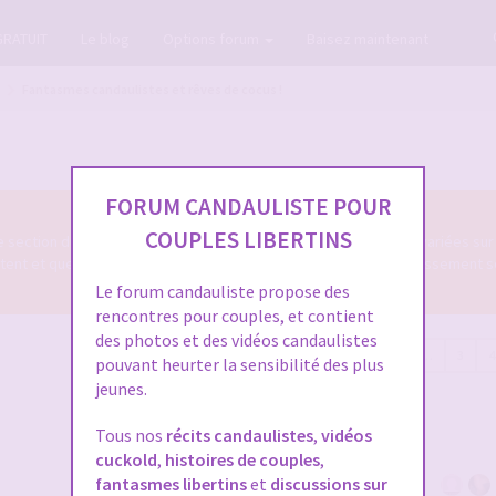
GRATUIT
Le blog
Options forum
Baisez maintenant
Fantasmes candaulistes et rêves de cocus !
FORUM CANDAULISTE POUR
COUPLES LIBERTINS
 section du forum cando, vos fantasmes et envies diverses et variées sur 
itent et que vous aimeriez réaliser en couple pour votre épanouissement s
Le forum candauliste propose des
rencontres pour couples, et contient
des photos et des vidéos candaulistes
201 messages
Page
7
sur
7
Précédente
1
…
3
4
pouvant heurter la sensibilité des plus
jeunes.
Tous nos
récits candaulistes
,
vidéos
cuckold
,
histoires de couples
,
fantasmes libertins
et
discussions sur