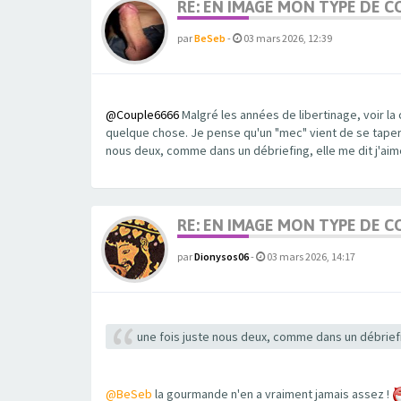
RE: EN IMAGE MON TYPE DE C
par
BeSeb
-
03 mars 2026, 12:39
@Couple6666
Malgré les années de libertinage, voir la
quelque chose. Je pense qu'un "mec" vient de se taper ma
nous deux, comme dans un débriefing, elle me dit j'aimer
RE: EN IMAGE MON TYPE DE C
par
Dionysos06
-
03 mars 2026, 14:17
une fois juste nous deux, comme dans un débriefing
@BeSeb
la gourmande n'en a vraiment jamais assez !