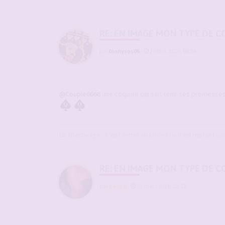
RE: EN IMAGE MON TYPE DE C
par
Dionysos06
-
20 févr. 2026, 06:20
@Couple6666
une coquine qui sait tenir ses promesses
Le libertinage , c'est aimer au pluriel tout en restant sin
RE: EN IMAGE MON TYPE DE C
par
BeSeb
-
03 mars 2026, 02:12