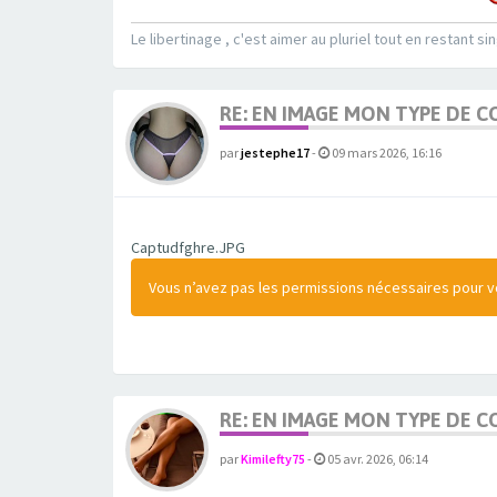
Le libertinage , c'est aimer au pluriel tout en restant sin
RE: EN IMAGE MON TYPE DE C
par
jestephe17
-
09 mars 2026, 16:16
Captudfghre.JPG
Vous n’avez pas les permissions nécessaires pour voi
RE: EN IMAGE MON TYPE DE C
par
Kimilefty75
-
05 avr. 2026, 06:14