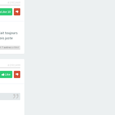
#2931469
Like
10
ait toujours
ois juste
t 7
autres
a liké
#2931499
Like