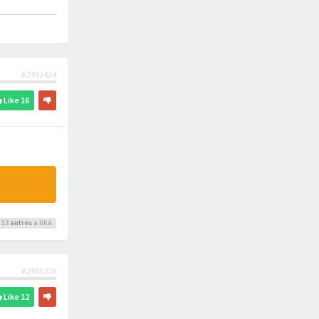
#2932424
Like
16
 13
autres
a liké
#2935776
Like
12