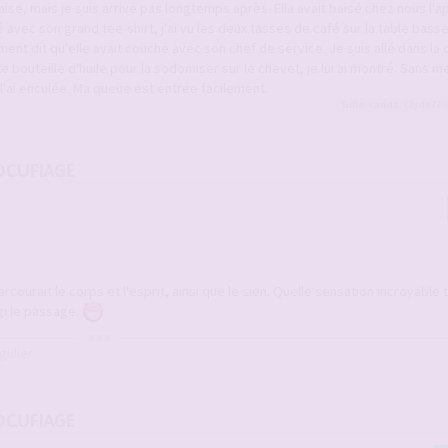
e, mais je suis arrivé pas longtemps après. Ella avait baisé chez nous l'a
é avec son grand tee-shirt, j'ai vu les deux tasses de café sur la table basse
ment dit qu'elle avait couché avec son chef de service. Je suis allé dans la
tite bouteille d'huile pour la sodomiser sur le chevet, je lui ai montré. Sans me
 je l'ai enculée. Ma queue est entrée facilement.
Gille
,
canda
,
Clyde77
e
OCUFIAGE
arcourait le corps et l'esprit, ainsi que le sien. Quelle sensation incroyable 
gi le passage.
gulier
OCUFIAGE