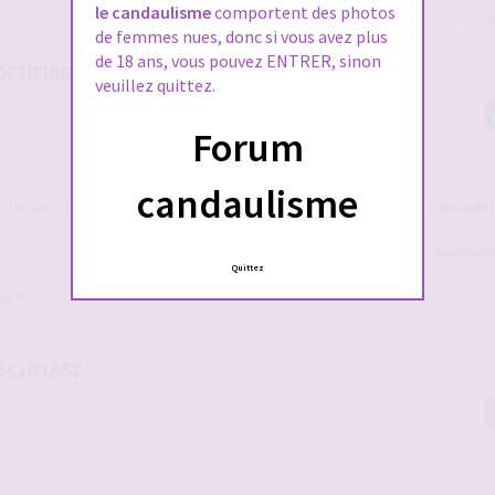
le candaulisme
comportent des photos
Voir 
de femmes nues, donc si vous avez plus
de 18 ans, vous pouvez ENTRER, sinon
OCUFIAGE
veuillez quittez.
Forum
candaulisme
, un amant qui sait signer son passage du meilleur de lui-même... candauli
Couple6666
Quittez
gulier
OCUFIAGE