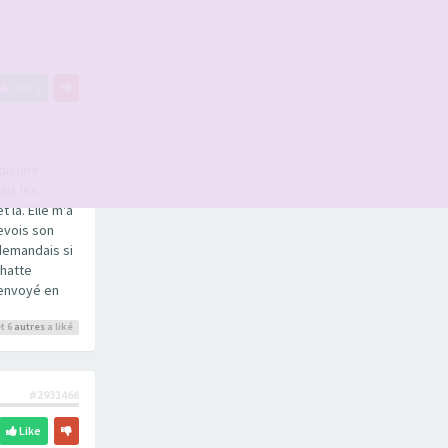
#2931465
Like
9
dit une
ais les
 là. Elle m'a
revois son
i demandais si
 chatte
t envoyé en
t 6
autres
a liké
#2931466
Like