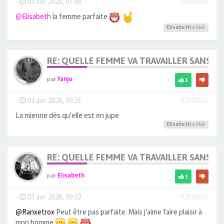
-
03 avr. 2026, 07:49
#2935601
@Elisabeth
la femme parfaite
Elisabeth
a liké
RE: QUELLE FEMME VA TRAVAILLER SANS 
par
Yanju
1
-
03 avr. 2026, 09:25
#2935615
La mienne dès qu'elle est en jupe
Elisabeth
a liké
RE: QUELLE FEMME VA TRAVAILLER SANS 
par
Elisabeth
1
-
03 avr. 2026, 09:32
#2935616
@Ranxetrox
Peut être pas parfaite. Mais j'aime faire plaisir à
mon homme