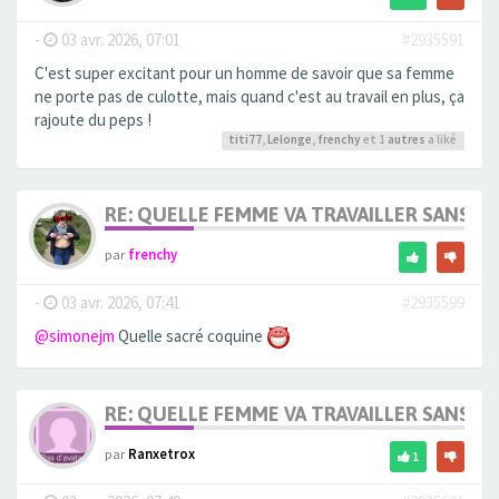
-
03 avr. 2026, 07:01
#2935591
C'est super excitant pour un homme de savoir que sa femme
ne porte pas de culotte, mais quand c'est au travail en plus, ça
rajoute du peps !
titi77
,
Lelonge
,
frenchy
et 1
autres
a liké
RE: QUELLE FEMME VA TRAVAILLER SANS 
par
frenchy
-
03 avr. 2026, 07:41
#2935599
@simonejm
Quelle sacré coquine
RE: QUELLE FEMME VA TRAVAILLER SANS 
par
Ranxetrox
1