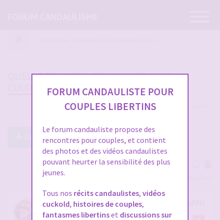
Ouvrir
FORUM CANDAULISME
la
navigatio
Fantasmes candaulistes et rêves de cocus !
QUELLE FEMME VA TRAVAILLER SANS
CULOTTE
FORUM CANDAULISTE POUR
COUPLES LIBERTINS
57 messages
1
2
Le forum candauliste propose des
Répondre à ce post
rencontres pour couples, et contient
des photos et des vidéos candaulistes
pouvant heurter la sensibilité des plus
jeunes.
Voir tous les participants
Tous nos
récits candaulistes
,
vidéos
RE: QUELLE FEMME VA TRAVAILLER SANS 
cuckold
,
histoires de couples
,
fantasmes libertins
et
discussions sur
par
Dionysos06