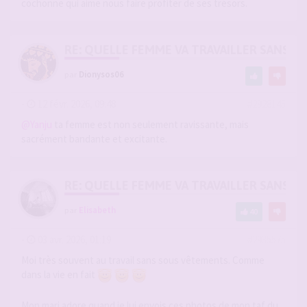
cochonne qui aime nous faire profiter de ses trésors.
RE: QUELLE FEMME VA TRAVAILLER SANS 
par
Dionysos06
-
12 févr. 2026, 09:48
#2928145
@Yanju
ta femme est non seulement ravissante, mais
sacrément bandante et excitante.
RE: QUELLE FEMME VA TRAVAILLER SANS 
par
Elisabeth
40
-
03 avr. 2026, 01:19
#2935575
Moi très souvent au travail sans sous vêtements. Comme
dans la vie en fait
Mon mari adore quand je lui envois ces photos de mon taf du