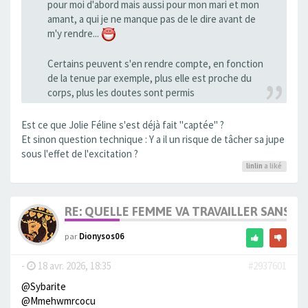
pour moi d'abord mais aussi pour mon mari et mon
amant, a qui je ne manque pas de le dire avant de
m'y rendre...
Certains peuvent s'en rendre compte, en fonction
de la tenue par exemple, plus elle est proche du
corps, plus les doutes sont permis
Est ce que Jolie Féline s'est déjà fait "captée" ?
Et sinon question technique : Y a il un risque de tâcher sa jupe
sous l'effet de l'excitation ?
linlin
a liké
RE: QUELLE FEMME VA TRAVAILLER SANS 
par
Dionysos06
-
18 avr. 2026, 18:35
#2937601
@Sybarite
@Mmehwmrcocu