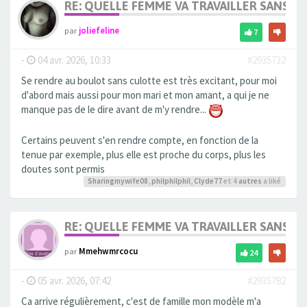
RE: QUELLE FEMME VA TRAVAILLER SANS 
par
joliefeline
7
-
04 avr. 2026, 10:33
#2935732
Se rendre au boulot sans culotte est très excitant, pour moi
d'abord mais aussi pour mon mari et mon amant, a qui je ne
manque pas de le dire avant de m'y rendre...
Certains peuvent s'en rendre compte, en fonction de la
tenue par exemple, plus elle est proche du corps, plus les
doutes sont permis
Sharingmywife08
,
philphilphil
,
Clyde77
et 4
autres
a liké
RE: QUELLE FEMME VA TRAVAILLER SANS 
par
Mmehwmrcocu
24
-
05 avr. 2026, 07:42
#2935782
Ca arrive régulièrement, c'est de famille mon modèle m'a