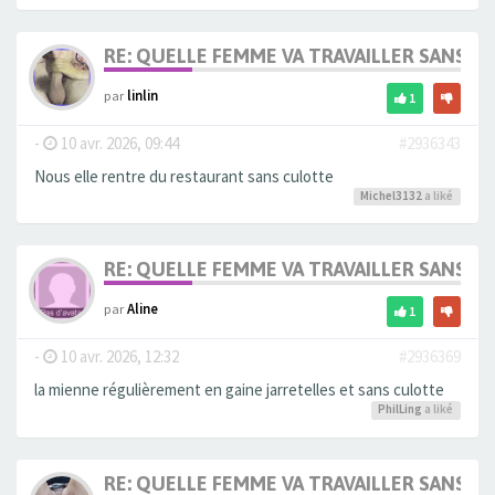
RE: QUELLE FEMME VA TRAVAILLER SANS 
par
linlin
1
-
10 avr. 2026, 09:44
#2936343
Nous elle rentre du restaurant sans culotte
Michel3132
a liké
RE: QUELLE FEMME VA TRAVAILLER SANS 
par
Aline
1
-
10 avr. 2026, 12:32
#2936369
la mienne régulièrement en gaine jarretelles et sans culotte
PhilLing
a liké
RE: QUELLE FEMME VA TRAVAILLER SANS 