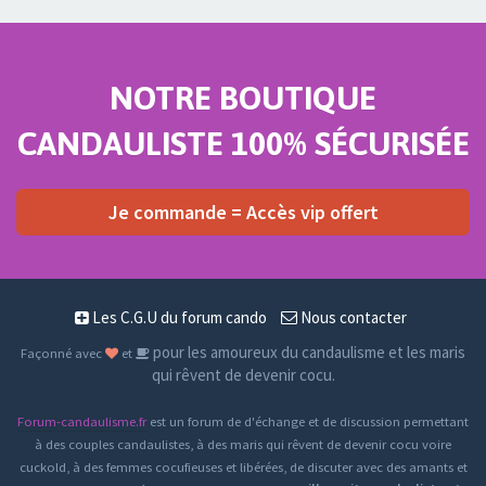
NOTRE BOUTIQUE
CANDAULISTE 100% SÉCURISÉE
Je commande = Accès vip offert
Les C.G.U du forum cando
Nous contacter
pour les amoureux du candaulisme et les maris
Façonné avec
et
qui rêvent de devenir cocu.
Forum-candaulisme.fr
est un forum de d'échange et de discussion permettant
à des couples candaulistes, à des maris qui rêvent de devenir cocu voire
cuckold, à des femmes cocufieuses et libérées, de discuter avec des amants et