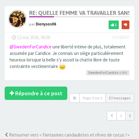
RE: QUELLE FEMME VA TRAVAILLER SANS 
par
Dionysos06
1
-
12 mai 2026, 06:00
#2940847
@SwedenForCandice
une liberté intime de plus, totalement
assumée par Candice. Je connais un siège particulièrement
heureux lorsque la belle s'y assoit la chatte libre de toute
contrainte vestimentaire
SwedenForCandice
a liké
Répondre à ce post
Page
2
sur
2
57 messages
1
2
Retourner vers « Fantasmes candaulistes et rêves de cocus ! »