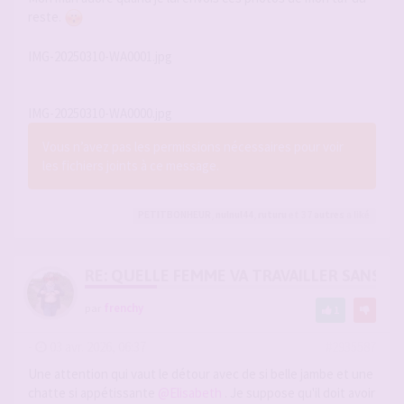
reste.
IMG-20250310-WA0001.jpg
IMG-20250310-WA0000.jpg
Vous n’avez pas les permissions nécessaires pour voir
les fichiers joints à ce message.
PETITBONHEUR
,
nulnul44
,
ruturu
et 37
autres
a liké
RE: QUELLE FEMME VA TRAVAILLER SANS 
par
frenchy
1
-
03 avr. 2026, 06:37
#2935587
Une attention qui vaut le détour avec de si belle jambe et une
chatte si appétissante
@Elisabeth
. Je suppose qu'il doit avoir