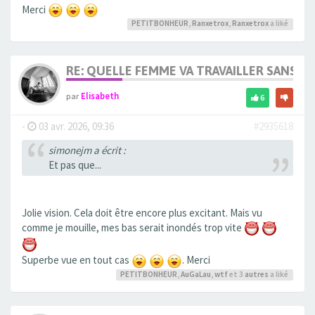
Merci
PETITBONHEUR
,
Ranxetrox
,
Ranxetrox
a liké
RE: QUELLE FEMME VA TRAVAILLER SANS 
par
Elisabeth
6
-
03 avr. 2026, 09:36
#2935618
simonejm a écrit :
Et pas que...
Jolie vision. Cela doit être encore plus excitant. Mais vu
comme je mouille, mes bas serait inondés trop vite
Superbe vue en tout cas
. Merci
PETITBONHEUR
,
AuGaLau
,
wtf
et 3
autres
a liké