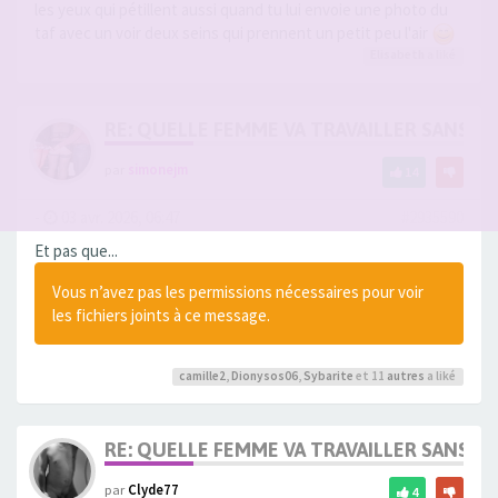
les yeux qui pétillent aussi quand tu lui envoie une photo du
taf avec un voir deux seins qui prennent un petit peu l'air
Elisabeth
a liké
RE: QUELLE FEMME VA TRAVAILLER SANS 
par
simonejm
14
-
03 avr. 2026, 06:47
#2935590
Et pas que...
Vous n’avez pas les permissions nécessaires pour voir
les fichiers joints à ce message.
camille2
,
Dionysos06
,
Sybarite
et 11
autres
a liké
RE: QUELLE FEMME VA TRAVAILLER SANS 
par
Clyde77
4