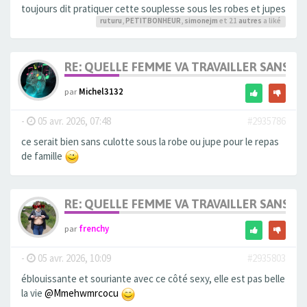
toujours dit pratiquer cette souplesse sous les robes et jupes
ruturu
,
PETITBONHEUR
,
simonejm
et 21
autres
a liké
RE: QUELLE FEMME VA TRAVAILLER SANS 
par
Michel3132
-
05 avr. 2026, 07:48
#2935786
ce serait bien sans culotte sous la robe ou jupe pour le repas
de famille
RE: QUELLE FEMME VA TRAVAILLER SANS 
par
frenchy
-
05 avr. 2026, 10:09
#2935803
éblouissante et souriante avec ce côté sexy, elle est pas belle
la vie
@Mmehwmrcocu