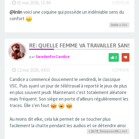
-
01 mai 2026, 15:44
#2939143
@linlin
voici une coquine qui possède un indéniable sens du
confort
linlin
a liké
RE: QUELLE FEMME VA TRAVAILLER SANS 
par
SwedenForCandice
2
-
12 mai 2026, 04:51
#2940845
Candice a commencé doucement le vendredi, le classique
VSC. Puis ayant un jour de télétravail à reporté le jeux de plus
en plus souvent jeudi. Maintenant c'est totalement aléatoire
mais fréquent. Son siège en porte d'ailleurs régulièrement les
traces. Elle s'en fout
Au moins dit elke, cela luk permet de se toucher plus
facilement la chatte pendant les audios et se détendre ainsi
c2b78
,
Dionysos06
a liké