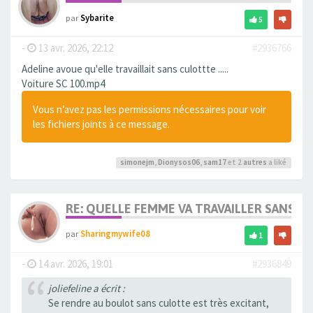
par
Sybarite
5
-
13 avr. 2026, 22:12
#2936766
Adeline avoue qu'elle travaillait sans culottte .....
Voiture SC 100.mp4
Vous n’avez pas les permissions nécessaires pour voir
les fichiers joints à ce message.
simonejm
,
Dionysos06
,
sam17
et 2
autres
a liké
RE: QUELLE FEMME VA TRAVAILLER SANS 
par
Sharingmywife08
1
-
14 avr. 2026, 19:01
#2936849
joliefeline a écrit :
Se rendre au boulot sans culotte est très excitant,