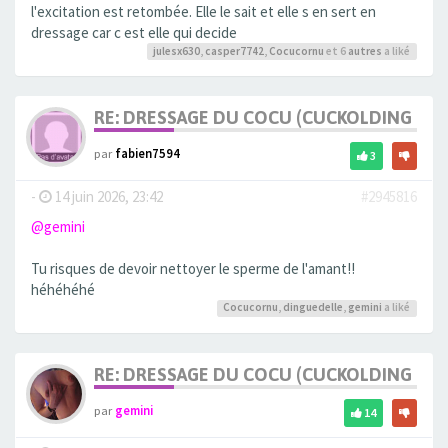
l'excitation est retombée. Elle le sait et elle s en sert en
dressage car c est elle qui decide
julesx630
,
casper7742
,
Cocucornu
et 6
autres
a liké
RE: DRESSAGE DU COCU (CUCKOLDING +++
par
fabien7594
3
-
14 juin 2026, 23:42
#2945816
@gemini
Tu risques de devoir nettoyer le sperme de l'amant!!
héhéhéhé
Cocucornu
,
dinguedelle
,
gemini
a liké
RE: DRESSAGE DU COCU (CUCKOLDING +++
par
gemini
14