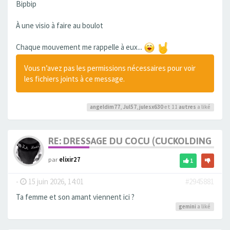
Bipbip
À une visio à faire au boulot
Chaque mouvement me rappelle à eux...
Vous n’avez pas les permissions nécessaires pour voir
les fichiers joints à ce message.
angeldim77
,
Jul57
,
julesx630
et 11
autres
a liké
RE: DRESSAGE DU COCU (CUCKOLDING +++
par
elixir27
1
-
15 juin 2026, 14:01
#2945881
Ta femme et son amant viennent ici ?
gemini
a liké