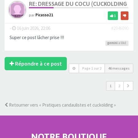
RE: DRESSAGE DU COCU (CUCKOLDING +++
par
Picasso21
1
-
16 juin 2026, 22:06
#2946090
Super ce post lâcher prise !!!
gemini
a liké
Répondre à ce post
Page
1
sur
2
46 messages
1
2
Retourner vers « Pratiques candaulistes et cuckolding »
NOTRE BOUTIQUE