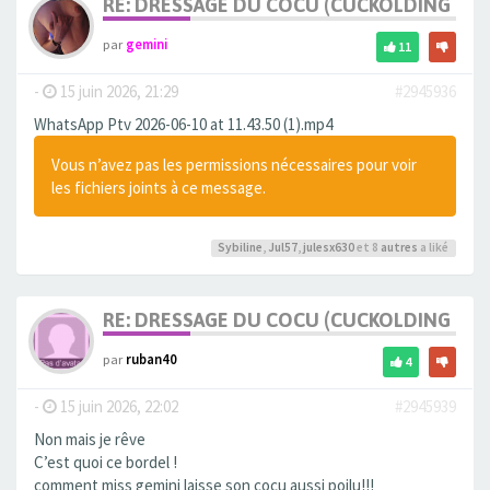
RE: DRESSAGE DU COCU (CUCKOLDING +++
par
gemini
11
-
15 juin 2026, 21:29
#2945936
WhatsApp Ptv 2026-06-10 at 11.43.50 (1).mp4
Vous n’avez pas les permissions nécessaires pour voir
les fichiers joints à ce message.
Sybiline
,
Jul57
,
julesx630
et 8
autres
a liké
RE: DRESSAGE DU COCU (CUCKOLDING +++
par
ruban40
4
-
15 juin 2026, 22:02
#2945939
Non mais je rêve
C’est quoi ce bordel !
comment miss gemini laisse son cocu aussi poilu!!!