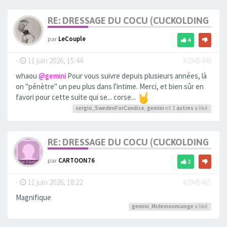
RE: DRESSAGE DU COCU (CUCKOLDING +++
par
LeCouple
4
-
11 juin 2026, 15:44
#2945448
whaou
@gemini
Pour vous suivre depuis plusieurs années, là
on "pénètre" un peu plus dans l'intime. Merci, et bien sûr en
favori pour cette suite qui se... corse...
sergio
,
SwedenForCandice
,
gemini
et 1
autres
a liké
RE: DRESSAGE DU COCU (CUCKOLDING +++
par
CARTOON76
2
-
11 juin 2026, 18:22
#2945465
Magnifique
gemini
,
Midemonmiange
a liké