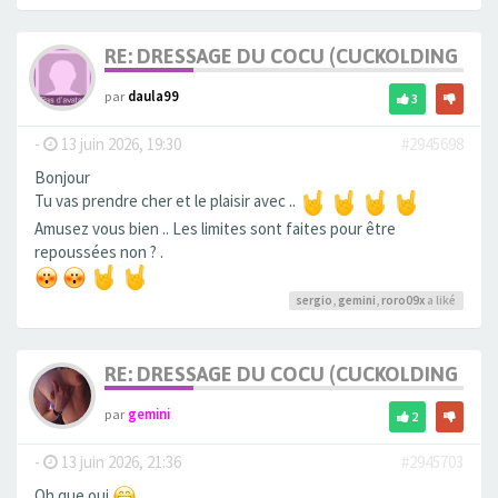
RE: DRESSAGE DU COCU (CUCKOLDING +++
par
daula99
3
-
13 juin 2026, 19:30
#2945698
Bonjour
Tu vas prendre cher et le plaisir avec ..
Amusez vous bien .. Les limites sont faites pour être
repoussées non ? .
sergio
,
gemini
,
roro09x
a liké
RE: DRESSAGE DU COCU (CUCKOLDING +++
par
gemini
2
-
13 juin 2026, 21:36
#2945703
Oh que oui