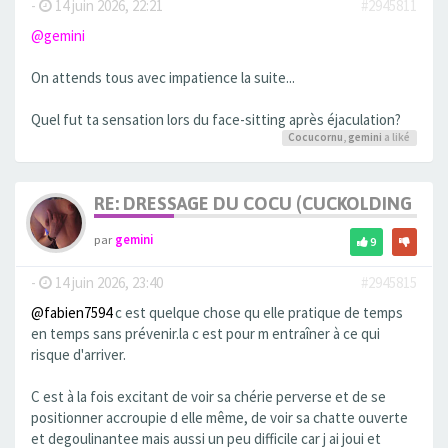
-
14 juin 2026, 22:21
#2945811
@gemini
On attends tous avec impatience la suite...
Quel fut ta sensation lors du face-sitting après éjaculation?
Cocucornu
,
gemini
a liké
RE: DRESSAGE DU COCU (CUCKOLDING +++
par
gemini
9
-
14 juin 2026, 23:40
#2945815
@fabien7594
c est quelque chose qu elle pratique de temps
en temps sans prévenir.la c est pour m entraîner à ce qui
risque d'arriver.
C est à la fois excitant de voir sa chérie perverse et de se
positionner accroupie d elle même, de voir sa chatte ouverte
et degoulinantee mais aussi un peu difficile car j ai joui et