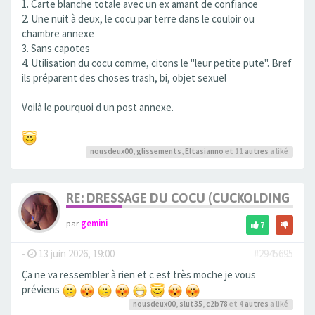
1. Carte blanche totale avec un ex amant de confiance
2. Une nuit à deux, le cocu par terre dans le couloir ou
chambre annexe
3. Sans capotes
4. Utilisation du cocu comme, citons le "leur petite pute". Bref
ils préparent des choses trash, bi, objet sexuel
Voilà le pourquoi d un post annexe.
nousdeux00
,
glissements
,
Eltasianno
et 11
autres
a liké
RE: DRESSAGE DU COCU (CUCKOLDING +++
par
gemini
7
-
13 juin 2026, 19:00
#2945695
Ça ne va ressembler à rien et c est très moche je vous
préviens
nousdeux00
,
slut35
,
c2b78
et 4
autres
a liké