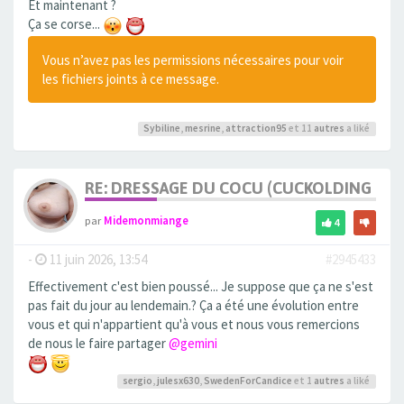
Et maintenant ?
Ça se corse...
Vous n’avez pas les permissions nécessaires pour voir
les fichiers joints à ce message.
Sybiline
,
mesrine
,
attraction95
et 11
autres
a liké
RE: DRESSAGE DU COCU (CUCKOLDING +++
par
Midemonmiange
4
-
11 juin 2026, 13:54
#2945433
Effectivement c'est bien poussé... Je suppose que ça ne s'est
pas fait du jour au lendemain.? Ça a été une évolution entre
vous et qui n'appartient qu'à vous et nous vous remercions
de nous le faire partager
@gemini
sergio
,
julesx630
,
SwedenForCandice
et 1
autres
a liké