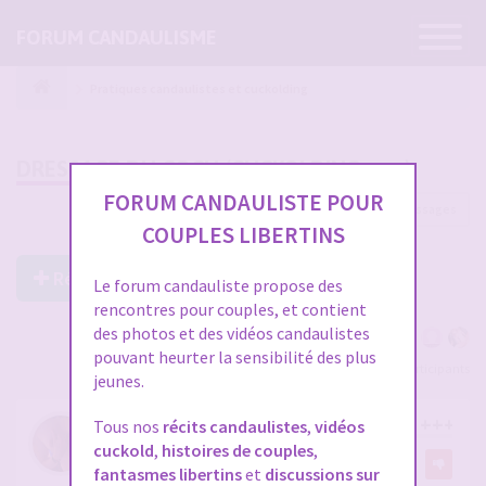
Ouvrir
FORUM CANDAULISME
la
navigatio
Pratiques candaulistes et cuckolding
DRESSAGE DU COCU (CUCKOLDING +++)
FORUM CANDAULISTE POUR
46 messages
1
2
COUPLES LIBERTINS
Répondre à ce post
Le forum candauliste propose des
rencontres pour couples, et contient
des photos et des vidéos candaulistes
pouvant heurter la sensibilité des plus
Voir tous les participants
jeunes.
DRESSAGE DU COCU (CUCKOLDING +++)
Tous nos
récits candaulistes
,
vidéos
cuckold
,
histoires de couples
,
par
gemini
7
fantasmes libertins
et
discussions sur