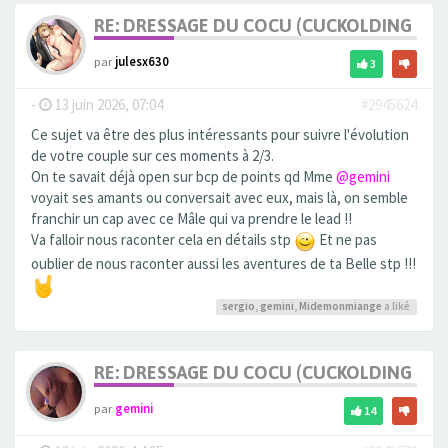
RE: DRESSAGE DU COCU (CUCKOLDING +++
par
julesx630
3
-
13 juin 2026, 07:04
#2945624
Ce sujet va être des plus intéressants pour suivre l'évolution
de votre couple sur ces moments à 2/3.
On te savait déjà open sur bcp de points qd Mme
@gemini
voyait ses amants ou conversait avec eux, mais là, on semble
franchir un cap avec ce Mâle qui va prendre le lead !!
Va falloir nous raconter cela en détails stp
Et ne pas
oublier de nous raconter aussi les aventures de ta Belle stp !!!
sergio
,
gemini
,
Midemonmiange
a liké
RE: DRESSAGE DU COCU (CUCKOLDING +++
par
gemini
14