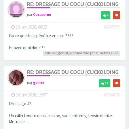
RE: DRESSAGE DU COCU (CUCKOLDING +++
par
Cocucornu
4
-
16 juin 2026, 08:22
#2945979
Parce que tu la pénètre encore ? ! ! !
Et avec quoi donc ? !
camille2
,
gemini
,
Midemonmiange
et 1
autres
a liké
RE: DRESSAGE DU COCU (CUCKOLDING +++
par
gemini
11
-
16 juin 2026, 19:57
#2946070
Dressage #2
Un câlin tendre dans le salon, sans enfants, l'envie monte..
Mutuelle....