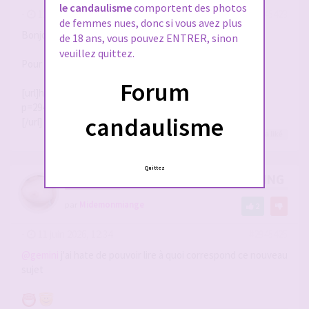
le candaulisme
comportent des photos
-
11 juin 2026, 12:09
#2945423
de femmes nues, donc si vous avez plus
Bonjour,
de 18 ans, vous pouvez ENTRER, sinon
veuillez quittez.
Pour faire le lien avec la prochaine aventure
Forum
[url]https://www.forum-candaulisme.fr/viewtopic.php?
p=2945311#p2945311
candaulisme
[/url]
elixir27
,
julesx630
,
SwedenForCandice
et 4
autres
a liké
Quittez
RE: DRESSAGE DU COCU (CUCKOLDING +++
par
Midemonmiange
2
-
11 juin 2026, 12:34
#2945425
@gemini
j'ai hate de pouvoir lire à quoi correspond ce nouveau
sujet