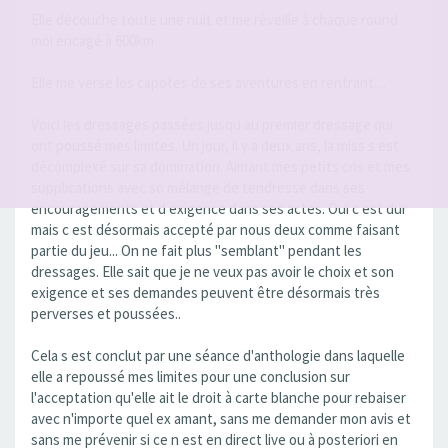
Elle découche toute une nuit et me réveille à chaque round
moi encagé à 600km
Elle me verse les capotes de ses aventures en rentrant....
Voici les dressages passées jusqu au premier dressage qui
ont poussé mes limites. Un jour, il y a deux ans, la miss s est
décomplexé sur sa domination. Aimant mes petits cris et mes
supplications avec so mélange de tendresse dans ses
encouragements et d exigence dans ses actes. Oui c est dur
mais c est désormais accepté par nous deux comme faisant
partie du jeu... On ne fait plus "semblant" pendant les
dressages. Elle sait que je ne veux pas avoir le choix et son
exigence et ses demandes peuvent être désormais très
perverses et poussées..
Cela s est conclut par une séance d'anthologie dans laquelle
elle a repoussé mes limites pour une conclusion sur
l'acceptation qu'elle ait le droit à carte blanche pour rebaiser
avec n'importe quel ex amant, sans me demander mon avis et
sans me prévenir si ce n est en direct live ou à posteriori en