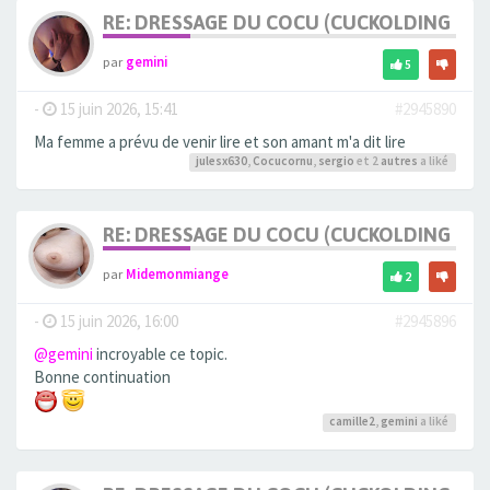
RE: DRESSAGE DU COCU (CUCKOLDING +++
par
gemini
5
-
15 juin 2026, 15:41
#2945890
Ma femme a prévu de venir lire et son amant m'a dit lire
julesx630
,
Cocucornu
,
sergio
et 2
autres
a liké
RE: DRESSAGE DU COCU (CUCKOLDING +++
par
Midemonmiange
2
-
15 juin 2026, 16:00
#2945896
@gemini
incroyable ce topic.
Bonne continuation
camille2
,
gemini
a liké