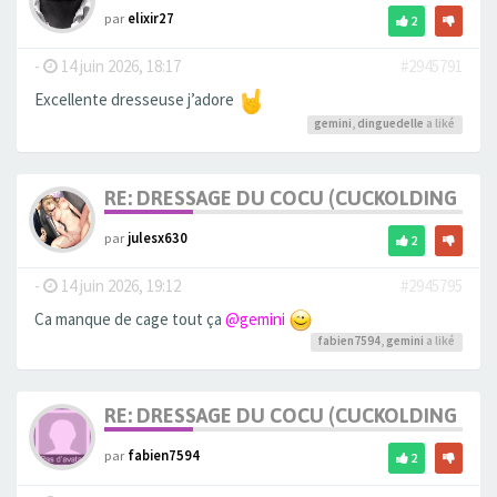
par
elixir27
2
-
14 juin 2026, 18:17
#2945791
Excellente dresseuse j’adore
gemini
,
dinguedelle
a liké
RE: DRESSAGE DU COCU (CUCKOLDING +++
par
julesx630
2
-
14 juin 2026, 19:12
#2945795
Ca manque de cage tout ça
@gemini
fabien7594
,
gemini
a liké
RE: DRESSAGE DU COCU (CUCKOLDING +++
par
fabien7594
2