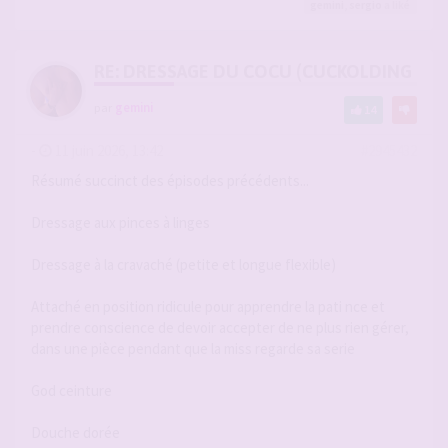
gemini
,
sergio
a liké
RE: DRESSAGE DU COCU (CUCKOLDING +++
par
gemini
14
-
11 juin 2026, 13:42
#2945432
Résumé succinct des épisodes précédents...
Dressage aux pinces à linges
Dressage à la cravaché (petite et longue flexible)
Attaché en position ridicule pour apprendre la pati nce et
prendre conscience de devoir accepter de ne plus rien gérer,
dans une pièce pendant que la miss regarde sa serie
God ceinture
Douche dorée