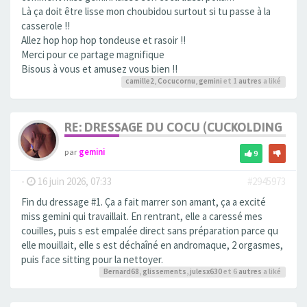
Là ça doit être lisse mon choubidou surtout si tu passe à la
casserole !!
Allez hop hop hop tondeuse et rasoir !!
Merci pour ce partage magnifique
Bisous à vous et amusez vous bien !!
camille2
,
Cocucornu
,
gemini
et 1
autres
a liké
RE: DRESSAGE DU COCU (CUCKOLDING +++
par
gemini
9
-
16 juin 2026, 07:33
#2945973
Fin du dressage #1. Ça a fait marrer son amant, ça a excité
miss gemini qui travaillait. En rentrant, elle a caressé mes
couilles, puis s est empalée direct sans préparation parce qu
elle mouillait, elle s est déchaîné en andromaque, 2 orgasmes,
puis face sitting pour la nettoyer.
Bernard68
,
glissements
,
julesx630
et 6
autres
a liké