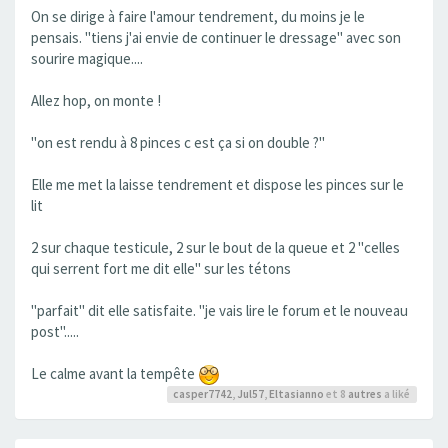
On se dirige à faire l'amour tendrement, du moins je le
pensais. "tiens j'ai envie de continuer le dressage" avec son
sourire magique....
Allez hop, on monte !
"on est rendu à 8 pinces c est ça si on double ?"
Elle me met la laisse tendrement et dispose les pinces sur le
lit
2 sur chaque testicule, 2 sur le bout de la queue et 2 "celles
qui serrent fort me dit elle" sur les tétons
"parfait" dit elle satisfaite. "je vais lire le forum et le nouveau
post".....
Le calme avant la tempête
casper7742
,
Jul57
,
Eltasianno
et 8
autres
a liké