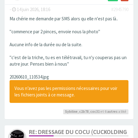
-
14 juin 2026, 18:16
#2945790
Ma chérie me demande par SMS alors qu elle n'est pas là..
"commence par 2 pinces, envoie nous la photo"
Aucune info de la durée ou de la suite.
"c'est de la triche, tu es en télétravail, tu n'y couperas pas un
autre jour. Penses bien à nous"
20260610_110534.jpg
Vous n’avez pas les permissions nécessaires pour voir
les fichiers joints à ce message.
Sybiline
,
c2b78
,
coc31
et 6
autres
a liké
RE: DRESSAGE DU COCU (CUCKOLDING +++