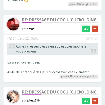
julesx630
,
sergio
a liké
RE: DRESSAGE DU COCU (CUCKOLDING +++
par
sergio
2
-
14 juin 2026, 09:00
#2945723
Ça ne va ressembler à rien et c est très moche je
vous préviens
Laisses-nous en juger.
As-tu déjà pratiqué des jeux cuckold avec cet ex-amant?
gemini
,
Midemonmiange
a liké
RE: DRESSAGE DU COCU (CUCKOLDING +++
par
julesx630
2