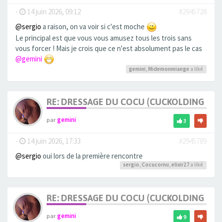
-
14 juin 2026, 09:12
#2945728
@sergio
a raison, on va voir si c'est moche
Le principal est que vous vous amusez tous les trois sans
vous forcer ! Mais je crois que ce n'est absolument pas le cas
@gemini
gemini
,
Midemonmiange
a liké
RE: DRESSAGE DU COCU (CUCKOLDING +++
par
gemini
3
-
14 juin 2026, 17:33
#2945789
@sergio
oui lors de la première rencontre
sergio
,
Cocucornu
,
elixir27
a liké
RE: DRESSAGE DU COCU (CUCKOLDING +++
par
gemini
9