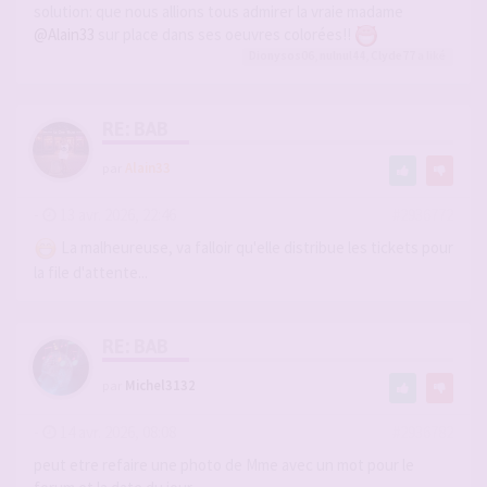
solution: que nous allions tous admirer la vraie madame
@Alain33
sur place dans ses oeuvres colorées!!
Dionysos06
,
nulnul44
,
Clyde77
a liké
RE: BAB
par
Alain33
-
13 avr. 2026, 22:46
#2936772
La malheureuse, va falloir qu'elle distribue les tickets pour
la file d'attente...
RE: BAB
par
Michel3132
-
14 avr. 2026, 08:08
#2936782
peut etre refaire une photo de Mme avec un mot pour le