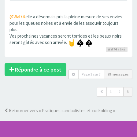
@Wal74
elle a désormais pris la pleine mesure de ses envies
pour les queues noires et à envie de les assouvir toujours
plus.
Vos prochaines vacances seront torrides et les beaux noirs
seront gâtés avec son arrivée.
Wal74
a liké
Répondre à ce post
Page
3
sur
3
79 messages
1
2
3
Retourner vers « Pratiques candaulistes et cuckolding »