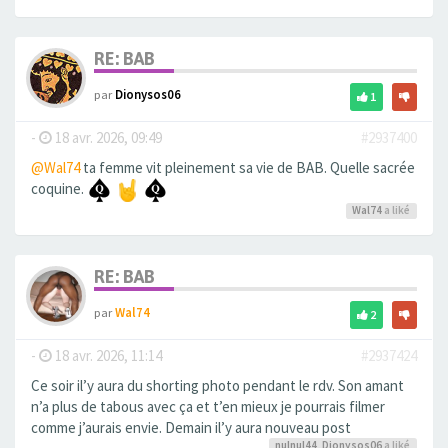
RE: BAB
par
Dionysos06
1
-
18 avr. 2026, 09:49
#2937400
@Wal74
ta femme vit pleinement sa vie de BAB. Quelle sacrée
coquine.
Wal74
a liké
RE: BAB
par
Wal74
2
-
18 avr. 2026, 11:14
#2937424
Ce soir il’y aura du shorting photo pendant le rdv. Son amant
n’a plus de tabous avec ça et t’en mieux je pourrais filmer
comme j’aurais envie. Demain il’y aura nouveau post
nulnul44
,
Dionysos06
a liké