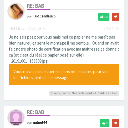
RE: BAB
par
TrioCandau75
10
-
16 avr. 2026, 23:12
#2937126
Je ne sais pas pour vous mais moi ce papier ne me paraît pas
bien naturel, ça sent le montage il me semble... Quand on avait
fait notre photo de certification avec ma maîtresse ça donnait
ça (et c'est du réel ce papier posé sur elle) :
_20191001_153509.jpg
Vous n’avez pas les permissions nécessaires pour voir
les fichiers joints à ce message.
hixxos
,
canda
,
Masterlaurent
et 7
autres
a liké
RE: BAB
par
nulnul44
2