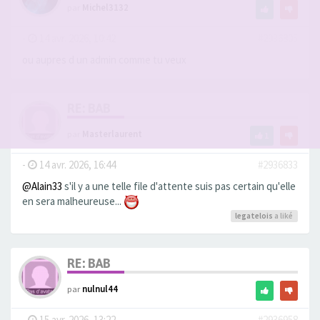
par
Michel3132
-
14 avr. 2026, 10:42
#2936805
ou aupres d un admin comme tu veux
RE: BAB
par
Masterlaurent
1
-
14 avr. 2026, 16:44
#2936833
@Alain33
s'il y a une telle file d'attente suis pas certain qu'elle
en sera malheureuse...
legatelois
a liké
RE: BAB
par
nulnul44
-
15 avr. 2026, 13:22
#2936958