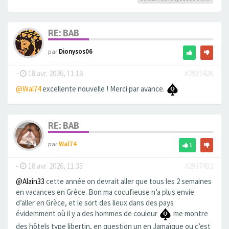
RE: BAB
par
Dionysos06
-
18 avr. 2026, 11:16
#2937426
@Wal74
excellente nouvelle ! Merci par avance.
RE: BAB
par
Wal74
1
-
18 avr. 2026, 11:35
#2937432
@Alain33
cette année on devrait aller que tous les 2 semaines
en vacances en Grèce. Bon ma cocufieuse n’a plus envie
d’aller en Grèce, et le sort des lieux dans des pays
évidemment où il y a des hommes de couleur
me montre
des hôtels type libertin, en question un en Jamaïque ou c’est