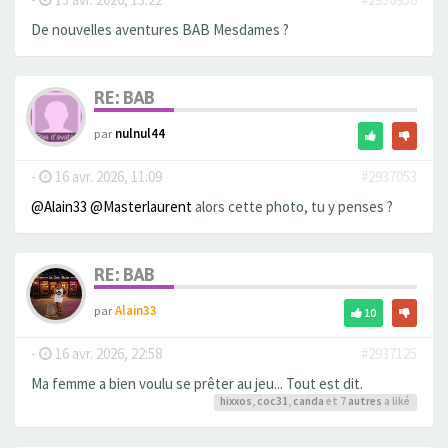
De nouvelles aventures BAB Mesdames ?
RE: BAB
par
nulnul44
-
16 avr. 2026, 11:09
#2937053
@Alain33
@Masterlaurent
alors cette photo, tu y penses ?
RE: BAB
par
Alain33
10
-
16 avr. 2026, 22:58
#2937125
Ma femme a bien voulu se prêter au jeu... Tout est dit.
hixxos
,
coc31
,
canda
et 7
autres
a liké