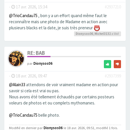
-
17 avr. 2026, 15:34
#2937210
@TrioCandau75
, bon y a un effort quand même faut le
reconnaître mais une photo de Madame en action avec
plusieurs blacks et la date, je suis très preneur
Dionysos06
,
Michel3132
a liké
RE: BAB
par
Dionysos06
-
18 avr. 2026, 09:47
#2937399
@Alain33
attendons de voir vraiment madame en action pour
savoir si cela est vrai ou pas.
Nous avons été tellement échaudés par certains posteurs
voleurs de photos et ou complets mythomanes.
@TrioCandau75
belle photo.
Modifié en dernier par
Dionysos06
le 18 avr. 2026, 09:51, modifié 1 fois.