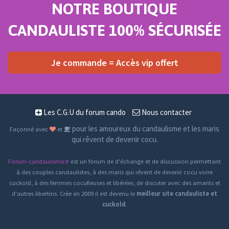
NOTRE BOUTIQUE
CANDAULISTE 100% SÉCURISÉE
Je commande = Accès vip offert
Les C.G.U du forum cando
Nous contacter
pour les amoureux du candaulisme et les maris
Façonné avec
et
qui rêvent de devenir cocu.
Forum-candaulisme.fr
est un forum de d'échange et de discussion permettant
à des couples candaulistes, à des maris qui rêvent de devenir cocu voire
cuckold, à des femmes cocufieuses et libérées, de discuter avec des amants et
d'autres libertins. Crée en 2009 il est devenu le
meilleur site candauliste et
cuckold
.