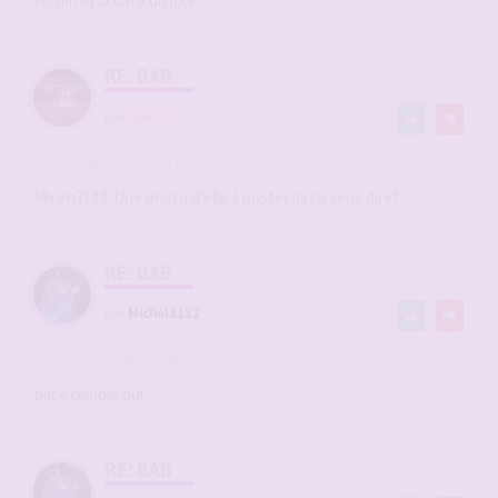
forum et la date du jour
RE: BAB
par
Alain33
-
14 avr. 2026, 10:37
#2936802
Miceh3132: Une photo d'elle à poster ici tu veux dire?
RE: BAB
par
Michel3132
-
14 avr. 2026, 10:41
#2936804
par exemple oui
RE: BAB