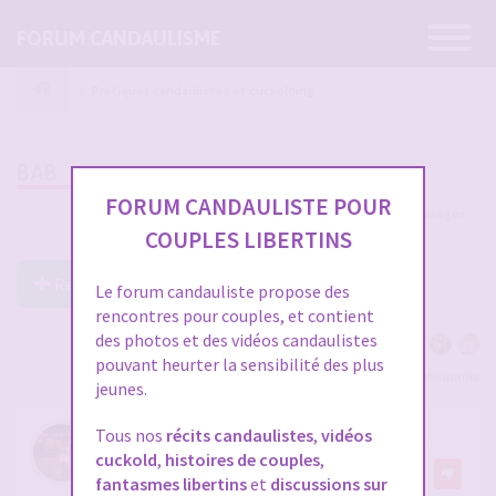
Ouvrir
FORUM CANDAULISME
la
navigatio
Pratiques candaulistes et cuckolding
BAB
FORUM CANDAULISTE POUR
79 messages
1
2
3
COUPLES LIBERTINS
Répondre à ce post
Le forum candauliste propose des
rencontres pour couples, et contient
des photos et des vidéos candaulistes
pouvant heurter la sensibilité des plus
Voir tous les participants
jeunes.
RE: BAB
Tous nos
récits candaulistes
,
vidéos
cuckold
,
histoires de couples
,
par
Alain33
fantasmes libertins
et
discussions sur