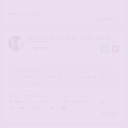
merci pour le retour
Ch75016
a liké
RE: ELLES MONTRENT LEURS SEINS
par
michpat
1
-
22 mars 2026, 19:00
#2934066
linlin a écrit :
Nous nous allons à Denneville, en remontant vers
Cherbourg
Je ne connaissais pas, c'est naturisme toléré ?
Il semble y avoir une vaste étendue de dunes...favorable aux
coquineries (discrètement) ?
linlin
a liké