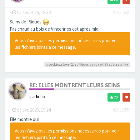
-
05 avr. 2026, 18:38
#2935836
Seins de Pâques
Pas chaud au bois de Vincennes cet après midi
Vous n’avez pas les permissions nécessaires pour voir
les fichiers joints à ce message.
stockingslover2
,
gullihom
,
canda
et 25
autres
a liké
RE: ELLES MONTRENT LEURS SEINS
par
linlin
20
-
05 avr. 2026, 19:24
#2935839
Elle montre oui
Vous n’avez pas les permissions nécessaires pour voir
les fichiers joints à ce message.