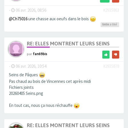
-
06 avr. 2026, 08:56
#2935863
@Ch75016
une chasse aux oeufs dans le bois
linlin
a liké
RE: ELLES MONTRENT LEURS SEINS
par
fan69bis
-
06 avr. 2026, 10:54
#2935878
Seins de Pâques
Pas chaud au bois de Vincennes cet après midi
Fichiers joints
20260405 Seins.png
En tout cas, nous ça nous réchauffe
RE: ELLES MONTRENT LEURS SEINS