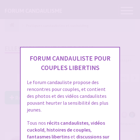
Ouvrir
FORUM CANDAULISME
la
navigatio
Pratiques candaulistes et cuckolding
ELLES MONTRENT LEURS SEINS
FORUM CANDAULISTE POUR
6032 messages
COUPLES LIBERTINS
1
…
194
195
196
197
198
…
202
Le forum candauliste propose des
rencontres pour couples, et contient
des photos et des vidéos candaulistes
Répondre à ce post
pouvant heurter la sensibilité des plus
jeunes.
Tous nos
récits candaulistes
,
vidéos
Voir tous les participants
cuckold
,
histoires de couples
,
fantasmes libertins
et
discussions sur
RE: ELLES MONTRENT LEURS SEINS