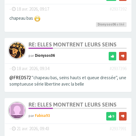
-
18 avr. 2026, 09:17
#2937392
chapeau bas
Dionysos06
a liké
RE: ELLES MONTRENT LEURS SEINS
par
Dionysos06
-
18 avr. 2026, 09:34
#2937396
@FREDS72
"chapeau bas, seins hauts et queue dressée", une
somptueuse série libertine avec la belle
RE: ELLES MONTRENT LEURS SEINS
par
Fabisa93
9
-
21 avr. 2026, 09:43
#2937991