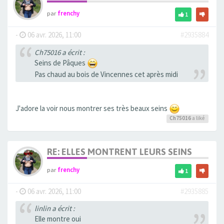
par
frenchy
1
-
06 avr. 2026, 11:00
#2935884
Ch75016 a écrit :
Seins de Pâques
Pas chaud au bois de Vincennes cet après midi
J'adore la voir nous montrer ses très beaux seins
Ch75016
a liké
RE: ELLES MONTRENT LEURS SEINS
par
frenchy
1
-
06 avr. 2026, 11:00
#2935885
linlin a écrit :
Elle montre oui