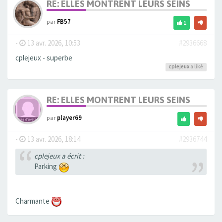
RE: ELLES MONTRENT LEURS SEINS
par
FB57
1
-
13 avr. 2026, 10:53
#2936668
cplejeux - superbe
cplejeux
a liké
RE: ELLES MONTRENT LEURS SEINS
par
player69
-
13 avr. 2026, 18:14
#2936744
cplejeux a écrit :
Parking
Charmante