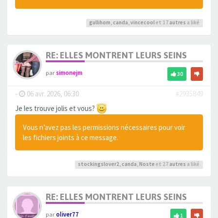
gullihom
,
canda
,
vincecool
et 17
autres
a liké
RE: ELLES MONTRENT LEURS SEINS
par
simonejm
30
-
06 avr. 2026, 06:30
#2935849
Je les trouve jolis et vous?
Vous n’avez pas les permissions nécessaires pour voir
les fichiers joints à ce message.
stockingslover2
,
canda
,
Noste
et 27
autres
a liké
RE: ELLES MONTRENT LEURS SEINS
par
oliver77
1