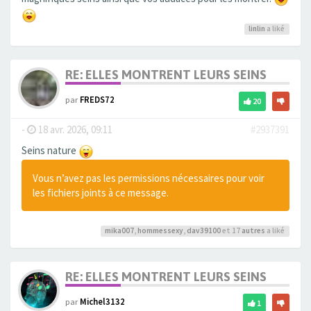
linlin
a liké
RE: ELLES MONTRENT LEURS SEINS
par
FREDS72
20
-
18 avr. 2026, 09:11
#2937391
Seins nature
Vous n’avez pas les permissions nécessaires pour voir
les fichiers joints à ce message.
mika007
,
hommessexy
,
dav39100
et 17
autres
a liké
RE: ELLES MONTRENT LEURS SEINS
par
Michel3132
1