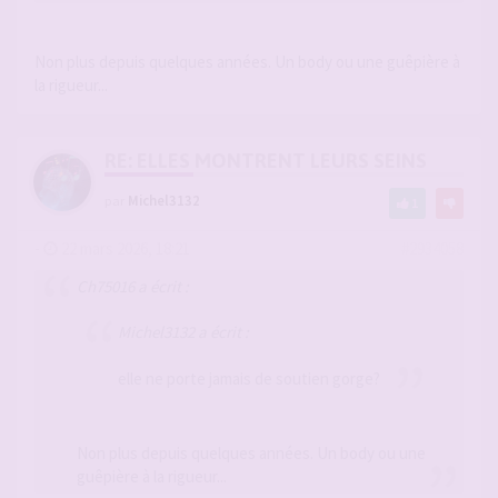
Non plus depuis quelques années. Un body ou une guêpière à
la rigueur...
RE: ELLES MONTRENT LEURS SEINS
par
Michel3132
1
-
22 mars 2026, 18:21
#2934058
Ch75016 a écrit :
Michel3132 a écrit :
elle ne porte jamais de soutien gorge?
Non plus depuis quelques années. Un body ou une
guêpière à la rigueur...