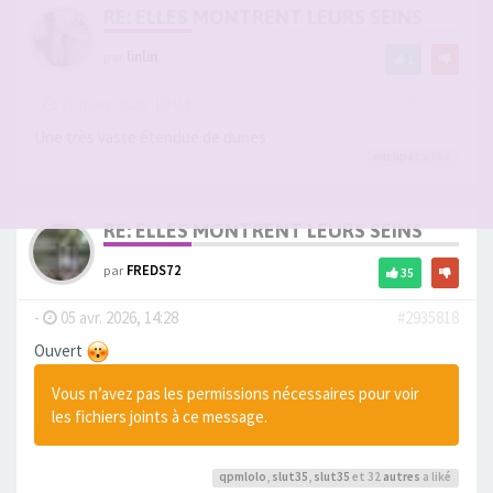
RE: ELLES MONTRENT LEURS SEINS
par
linlin
1
-
22 mars 2026, 19:04
#2934067
Une très vaste étendue de dunes
michpat
a liké
RE: ELLES MONTRENT LEURS SEINS
par
FREDS72
35
-
05 avr. 2026, 14:28
#2935818
Ouvert
Vous n’avez pas les permissions nécessaires pour voir
les fichiers joints à ce message.
qpmlolo
,
slut35
,
slut35
et 32
autres
a liké