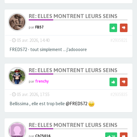
RE: ELLES MONTRENT LEURS SEINS
par
FB57
-
05 avr. 2026, 14:40
#2935821
FREDS72 - tout simplement ... j'adoooore
RE: ELLES MONTRENT LEURS SEINS
par
frenchy
-
05 avr. 2026, 17:55
#2935835
Bellissima , elle est trop belle
@FREDS72
RE: ELLES MONTRENT LEURS SEINS
par
Ch75016
28