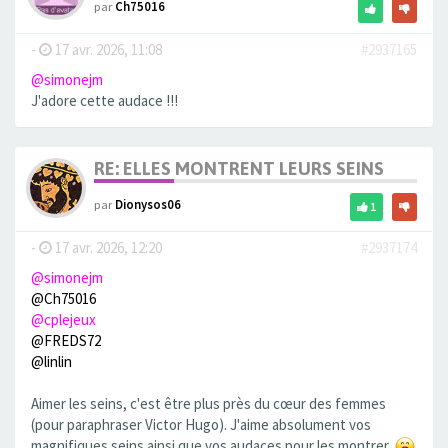
par
Ch75016
-
17 avr. 2026, 11:08
#2937165
@simonejm
J'adore cette audace !!!
RE: ELLES MONTRENT LEURS SEINS
par
Dionysos06
1
-
17 avr. 2026, 12:20
#2937174
@simonejm
@Ch75016
@cplejeux
@FREDS72
@linlin
Aimer les seins, c'est être plus près du cœur des femmes
(pour paraphraser Victor Hugo). J'aime absolument vos
magnifiques seins ainsi que vos audaces pour les montrer.