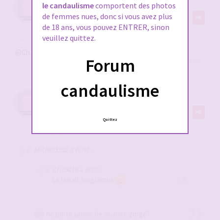
le candaulisme
comportent des photos
de femmes nues, donc si vous avez plus
par
nulnul44
1
de 18 ans, vous pouvez ENTRER, sinon
-
22 mars 2026, 16:24
#2934040
veuillez quittez.
@Ch75016
c est toujours en plaisir
Forum
Ch75016
a liké
candaulisme
RE: ELLES MONTRENT LEURS SEINS
par
Ch75016
Quittez
-
22 mars 2026, 17:51
#2934049
Michel3132 a écrit :
Ch75016 a écrit :
ça faisait longtemps
elle ne porte jamais de soutien gorge?