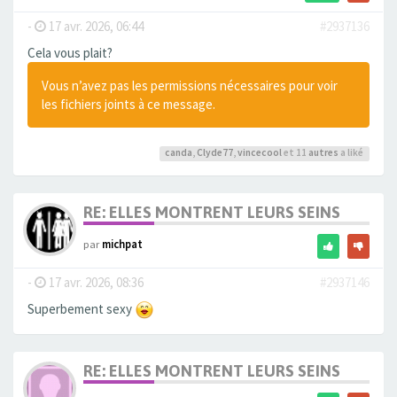
-
17 avr. 2026, 06:44
#2937136
Cela vous plait?
Vous n’avez pas les permissions nécessaires pour voir
les fichiers joints à ce message.
canda
,
Clyde77
,
vincecool
et 11
autres
a liké
RE: ELLES MONTRENT LEURS SEINS
par
michpat
-
17 avr. 2026, 08:36
#2937146
Superbement sexy
RE: ELLES MONTRENT LEURS SEINS