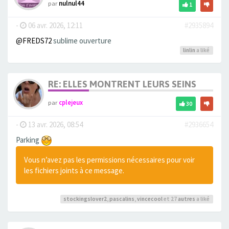
par
nulnul44
1
-
06 avr. 2026, 12:11
#2935894
@FREDS72
sublime ouverture
linlin
a liké
RE: ELLES MONTRENT LEURS SEINS
par
cplejeux
30
-
13 avr. 2026, 08:54
#2936654
Parking
Vous n’avez pas les permissions nécessaires pour voir
les fichiers joints à ce message.
stockingslover2
,
pascalins
,
vincecool
et 27
autres
a liké