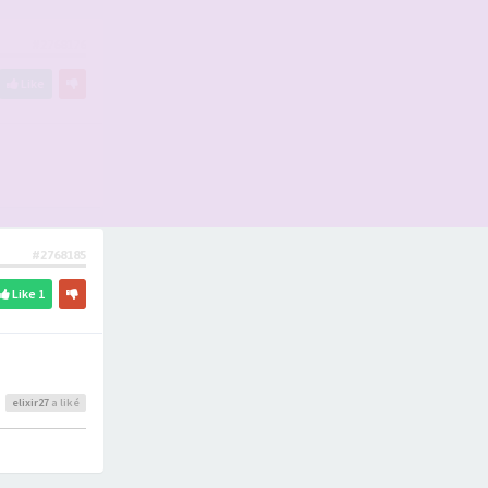
#2768176
Like
#2768185
Like
1
elixir27
a liké