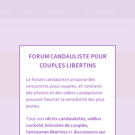
GRATUIT
Le blog
Options forum
Baisez maintenant
tes
Rencontres candaulistes en France
Candaulisme Paris - Ile de France
FORUM CANDAULISTE POUR
COUPLES LIBERTINS
 et précis permettant de les identifier facilement.
uin ) si on espère une réponse.
 seront supprimés.
Le forum candauliste propose des
rencontres pour couples, et contient
ur
IDFLIBERTINE
des photos et des vidéos candaulistes
pouvant heurter la sensibilité des plus
jeunes.
Tous nos
récits candaulistes
,
vidéos
cuckold
,
histoires de couples
,
fantasmes libertins
et
discussions sur