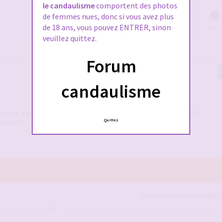
le candaulisme
comportent des photos
de femmes nues, donc si vous avez plus
de 18 ans, vous pouvez ENTRER, sinon
Voir 
veuillez quittez.
Forum
candaulisme
ns ce genre de situation. Insultes et humiliations du cocu possible.
Quittez
 de côté.
r les fichiers joints à ce message.
Dionysos06
,
cosmicnum
,
elixir27
e