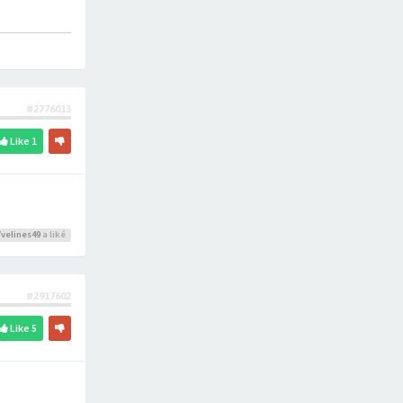
#2776013
Like
1
Yvelines49
a liké
#2917602
Like
5