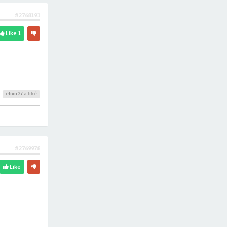
#2768191
Like
1
elixir27
a liké
#2769978
Like