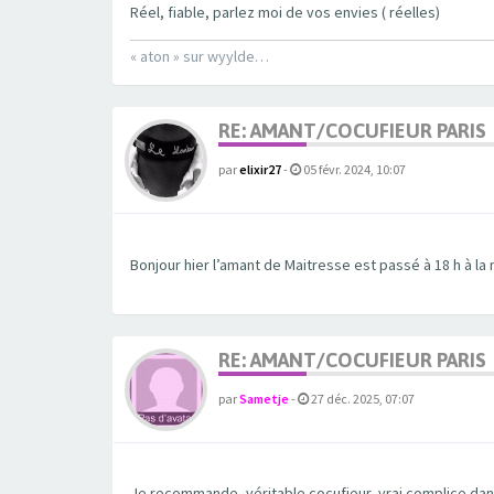
Réel, fiable, parlez moi de vos envies ( réelles)
« aton » sur wyylde…
RE: AMANT/COCUFIEUR PARIS
par
elixir27
-
05 févr. 2024, 10:07
Bonjour hier l’amant de Maitresse est passé à 18 h à la m
RE: AMANT/COCUFIEUR PARIS
par
Sametje
-
27 déc. 2025, 07:07
Je recommande, véritable cocufieur, vrai complice dans n