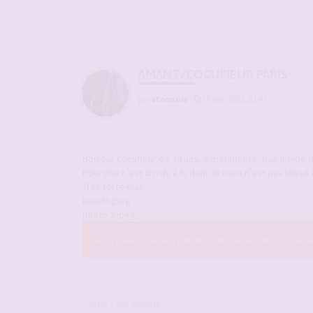
AMANT/COCUFIEUR PARIS
par
atonparis
-
30 déc. 2023, 21:47
Bonjour cocufieur de 49 ans, expérimenté, pas timide da
Pour moi c’est un rdv à 3, donc le cocu n’est pas laissé
Très forte ejac….
hum33.jpeg
photo 3.jpeg
Vous n’avez pas les permissions nécessaires pour voi
« aton » sur wyylde…