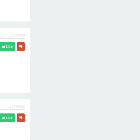
#2771879
Like
#2776002
Like