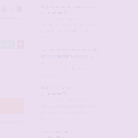
Ma présentation de mari cocu
par
maxou501
tous les participants
dans :
Les candaulistes du
forum, Les présentations c'est
par ici et c'est obligatoire
#2768074
Hier, 23:16
Like
7
2 - Pour Obtenir le diams sur le
chat candaulisme c'est par ...
par
Casa75
dans :
A propos du forum
Hier, 23:15
Ma présentation
par
maxou501
dans :
Les candaulistes du
forum, Les présentations c'est
par ici et c'est obligatoire
Hier, 23:12
t 4
autres
a liké
Apero parisien
par
Dou2dom