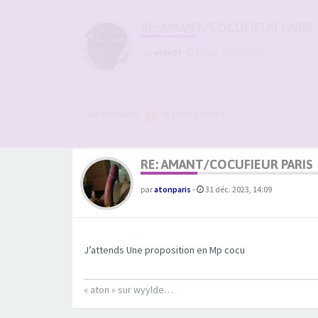
RE: AMANT/COCUFIEUR PARIS
par
elixir27
-
31 déc. 2023, 13:05
Oui monsieur
le cocu soumis
RE: AMANT/COCUFIEUR PARIS
par
atonparis
-
31 déc. 2023, 14:09
J’attends Une proposition en Mp cocu
« aton » sur wyylde…