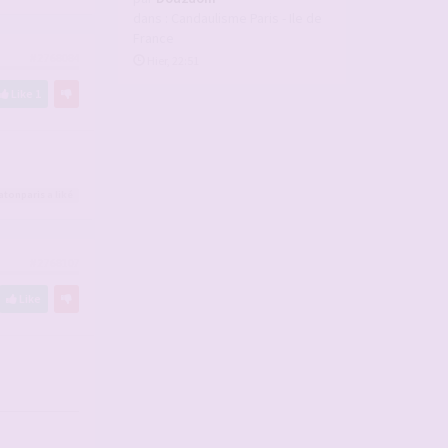
dans :
Candaulisme Paris - Ile de
France
#2768084
Hier, 22:51
Like
1
atonparis
a liké
#2768107
Like