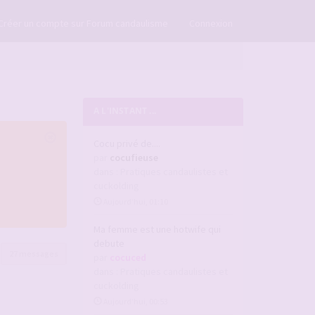
×
Créer un compte sur Forum candaulisme
Connexion
A L'INSTANT ...
Cocu privé de....
par
cocufieuse
dans :
Pratiques candaulistes et
cuckolding
Aujourd’hui, 01:10
Ma femme est une hotwife qui
debute
27 messages
par
cocuced
dans :
Pratiques candaulistes et
cuckolding
Aujourd’hui, 00:53