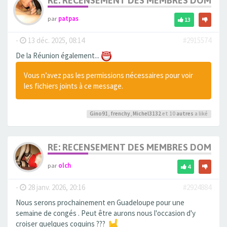
RE: RECENSEMENT DES MEMBRES DOM T
par
patpas
13
-
13 déc. 2025, 08:14
#2915574
De la Réunion également...
Vous n’avez pas les permissions nécessaires pour voir
les fichiers joints à ce message.
Gino91
,
frenchy
,
Michel3132
et 10
autres
a liké
RE: RECENSEMENT DES MEMBRES DOM T
par
olch
4
-
28 janv. 2026, 20:16
#2924884
Nous serons prochainement en Guadeloupe pour une
semaine de congés . Peut être aurons nous l'occasion d'y
croiser quelques coquins ???