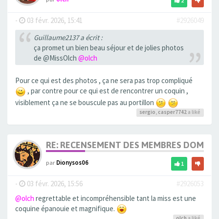
2
-
03 févr. 2026, 15:41
#2926049
Guillaume2137 a écrit :
ça promet un bien beau séjour et de jolies photos
de @MissOlch
@olch
Pour ce qui est des photos , ça ne sera pas trop compliqué
, par contre pour ce qui est de rencontrer un coquin ,
visiblement ça ne se bouscule pas au portillon
sergio
,
casper7742
a liké
RE: RECENSEMENT DES MEMBRES DOM T
par
Dionysos06
1
-
03 févr. 2026, 15:56
#2926053
@olch
regrettable et incompréhensible tant la miss est une
coquine épanouie et magnifique.
olch
a liké