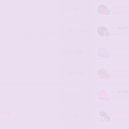
par
Dooo
0 / 287
23 juin 2026
par
Spart
392 / 257802
14 juin 2026
1
…
10
11
12
13
14
par
olivie
8 / 12485
14 juin 2026
par
gilou
10 / 5799
22 mai 2026
par
ariel6
0 / 353
08 avr. 2026
l 2026
par
Voyeu
2 / 752
05 avr. 2026