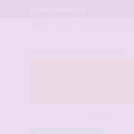
FORUM CANDAULISME
Le Tchat Candauliste 
Index du forum
Les rencontres candaulistes gratui
Candaulisme Pays de la Loire
MERCI DE BIEN LIRE LES REGLES :
- Les
annonces candaulistes
doivent avoir un titre clair
- On donne des détails (photos, lieu, etc, scénario coq
- On ne publie pas 10x la même annonce. Les doublons
- Quand on a trouvé son bonheur, on verrouille !
- Vous pouvez également vous inscrire gratuitement s
Rechercher
Créer un Nouveau Sujet