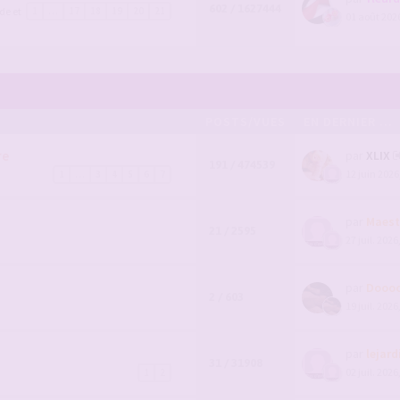
602 / 1627444
de et
1
…
17
18
19
20
21
01 août 2026
POSTS/VUES
EN DERNIER ...
re
par
XLIX
191 / 474539
12 juin 2026
1
…
3
4
5
6
7
par
Maest
21 / 2595
27 juil. 2026
par
Dooo
2 / 603
19 juil. 2026
par
lejard
31 / 31908
02 juil. 2026
1
2