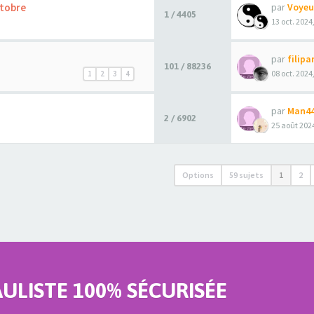
ctobre
par
Voyeu
1 / 4405
13 oct. 2024
par
filipa
101 / 88236
08 oct. 2024
1
2
3
4
par
Man4
2 / 6902
25 août 2024
Options
59 sujets
1
2
LISTE 100% SÉCURISÉE