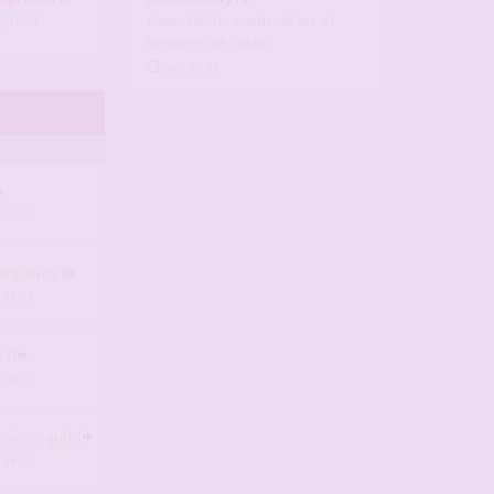
dans :
Récits candaulistes et
, 10:53
histoires de cocus
Hier, 22:18
, 07:58
ropanda
, 21:33
o7
, 08:30
iniercoquin
, 14:37