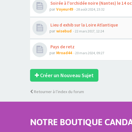
Soirée à l'orchidée noire (Nantes) le 14 o
par
Voyeur49
- 28 août 2024, 23:32
Lieu d exhib sur la Loire Atlantique
par
wisebud
- 22 mars 2017, 12:24
Pays de retz
par
Mroad44
- 20 mars 2024, 09:27
Créer un Nouveau Sujet
Retourner à l’index du forum
NOTRE BOUTIQUE CANDAU