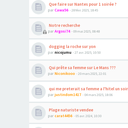
Que faire sur Nantes pour 1 soirée ?
par
Cawa56
- 28 févr. 2025, 18:45
Notre recherche
par
Argosi74
- 09 mai 2025, 08:48
dogging la roche sur yon
par
nicojumu
- 27 avr. 2025, 10:50
Qui prête sa femme sur Le Mans ???
par
Niconikooo
- 20 mars 2025, 22:01
qui me preterait sa femme a l'hitel un soi
par
justindom1417
- 04 mars 2025, 18:06
Plage naturiste vendee
par
carat4456
- 05 avr. 2024, 10:30