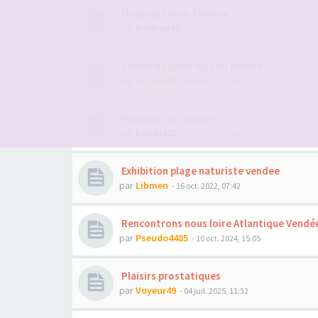
Un projet pour Etienne
par
Beehive49
- 16 févr. 2026, 00:47
Soirée du jeudi 4/12 au Before ?
par
Voyeur49
- 29 nov. 2025, 09:09
Magasin sur Saumur
par
bgx49400
- 17 oct. 2025, 14:24
Exhibition plage naturiste vendee
par
Libmen
- 16 oct. 2022, 07:42
Rencontrons nous loire Atlantique Vendé
par
Pseudo4485
- 10 oct. 2024, 15:05
Plaisirs prostatiques
par
Voyeur49
- 04 juil. 2025, 11:32