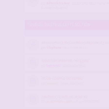
par
Administrateur
- 22 sept. 2009, 09:28
- dans :
Ai
questions fréquentes
TOUS LES SUJETS DE CETTE SECTION
Recensement des membres Pays de la Loi
par
Stephane
- 16 avr. 2016, 13:19
Exhibition Madame - dogging
par
bgx49400
- 15 juin 2026, 14:21
POUR COUPLE OU FEMME
par
Doooo7
- 16 avr. 2026, 12:31
Jardinier coquin sur le 44-49
par
lejardiniercoquin
- 03 août 2021, 22:03