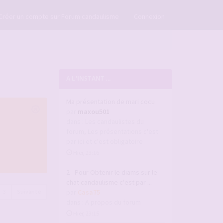
×
Créer un compte sur Forum candaulisme
Connexion
A L'INSTANT ...
Ma présentation de mari cocu
par
maxou501
dans :
Les candaulistes du
forum, Les présentations c'est
par ici et c'est obligatoire
Hier, 23:16
2 - Pour Obtenir le diams sur le
chat candaulisme c'est par ...
3
Suivante
par
Casa75
dans :
A propos du forum
Hier, 23:15