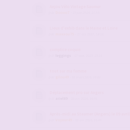
Anjou Vélo Vintage Saumur
par
Doooo7
- 23 juin 2026, 21:39
Lieux d'exhib dans le Maine et Loire
par
maxxou75
- 27 oct. 2017, 14:26
complice coquin
par
leggings
- 07 sept. 2023, 19:22
tout sur ma femme
par
gilou49
- 01 mars 2026, 20:02
Déplacement pro sur Angers
par
ariel69
- 08 avr. 2026, 16:46
Après-midi au Steamer (Angers) le 09 avri
par
Voyeur49
- 03 avr. 2026, 15:44