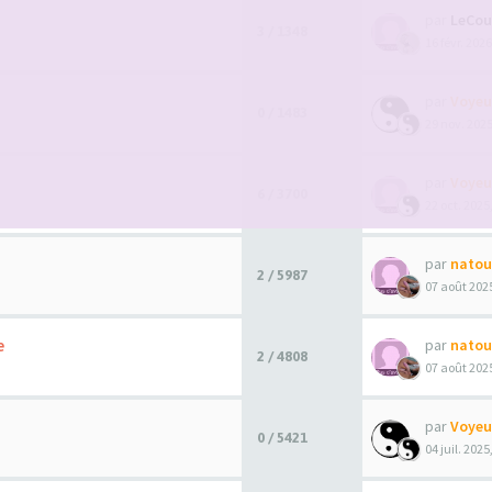
par
LeCou
3 / 1348
16 févr. 2026
par
Voyeu
0 / 1483
29 nov. 2025
par
Voyeu
6 / 3700
22 oct. 2025
par
natou
2 / 5987
07 août 2025
e
par
natou
2 / 4808
07 août 2025
par
Voyeu
0 / 5421
04 juil. 2025