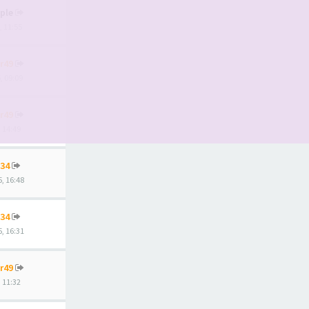
ple
, 11:55
r49
, 09:09
r49
, 14:49
34
, 16:48
34
, 16:31
r49
, 11:32