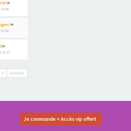
r49
, 23:06
ngers
, 17:32
4
, 23:17
3
Suivante
Je commande = Accès vip offert