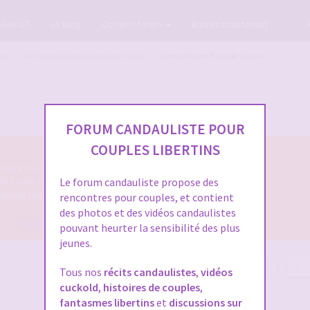
GRATUIT
Le blog
Options forum
Baisez maintenant
tes
Rencontres candaulistes en France
Candaulisme Pays de la Loire
FORUM CANDAULISTE POUR
COUPLES LIBERTINS
 et précis permettant de les identifier facilement.
uin ) si on espère une réponse.
Le forum candauliste propose des
 seront supprimés.
rencontres pour couples, et contient
des photos et des vidéos candaulistes
ur
Echangiste.TV
pour faire des
rencontres libertines
pouvant heurter la sensibilité des plus
jeunes.
59 sujets
1
2
Tous nos
récits candaulistes
,
vidéos
cuckold
,
histoires de couples
,
fantasmes libertins
et
discussions sur