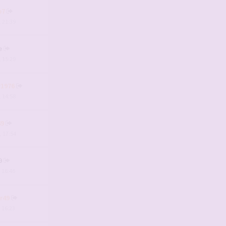
o7
, 21:39
e
, 15:29
r1976
, 14:58
49
, 17:54
9
, 16:46
r49
, 16:23