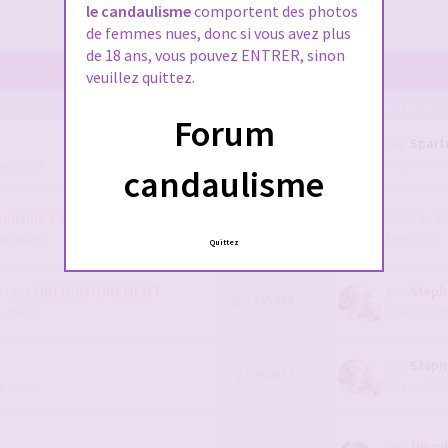
le candaulisme
comportent des photos
de femmes nues, donc si vous avez plus
de 18 ans, vous pouvez ENTRER, sinon
veuillez quittez.
POSTS/VUES
EN DERNIER ...
Forum
par
Spart
111 / 91618
07 juin 2026
 du forum
1
2
3
4
candaulisme
lisme c'est par ici !
par
Casa7
5 / 1590846
Hier, 23:15
du forum
Quittez
e ceci OBLIGATOIREMENT
par
Steph
2 / 245088
26 févr. 2026
du forum
par
Steph
0 / 233077
29 avr. 2016
du forum
par
fleur