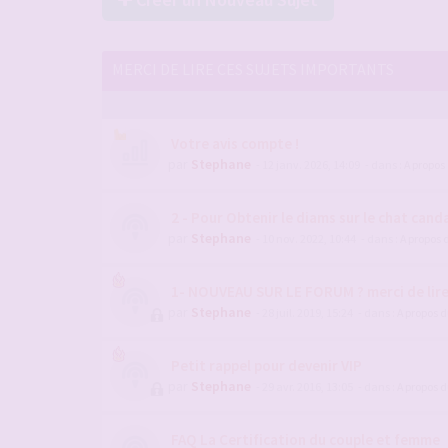
MERCI DE LIRE CES SUJETS IMPORTANTS
Votre avis compte !
par
Stephane
- 12 janv. 2026, 14:09
- dans :
A propos
2 - Pour Obtenir le diams sur le chat candau
par
Stephane
- 10 nov. 2022, 10:44
- dans :
A propos 
1- NOUVEAU SUR LE FORUM ? merci de lir
par
Stephane
- 28 juil. 2019, 15:24
- dans :
A propos 
Petit rappel pour devenir VIP
par
Stephane
- 29 avr. 2016, 13:05
- dans :
A propos 
FAQ La Certification du couple et femme