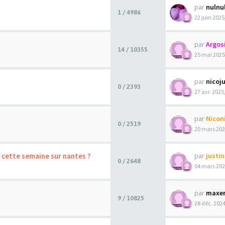
par
nulnu
1 / 4986
22 juin 2025
par
Argos
14 / 10355
25 mai 2025
par
nicoj
0 / 2393
27 avr. 2025
par
Nicon
0 / 2519
20 mars 202
r cette semaine sur nantes ?
par
justi
0 / 2648
04 mars 202
par
maxer
9 / 10825
28 déc. 2024