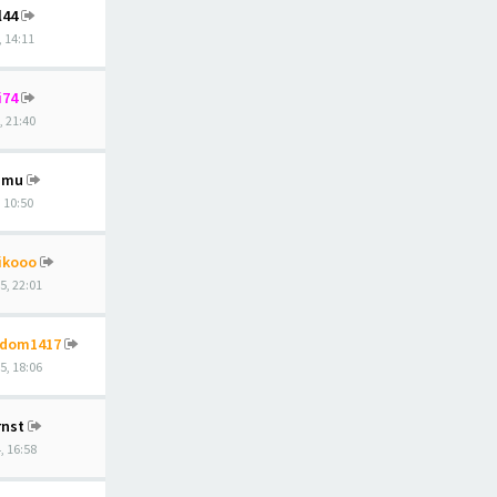
l44
, 14:11
i74
, 21:40
umu
, 10:50
ikooo
5, 22:01
ndom1417
5, 18:06
nst
, 16:58