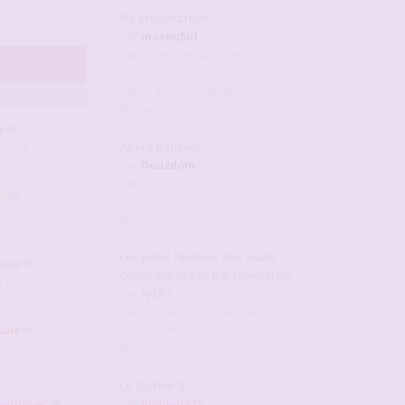
Ma présentation
par
maxou501
dans :
Les candaulistes du
forum, Les présentations c'est
par ici et c'est obligatoire
Hier, 23:12
e
Apero parisien
, 01:06
par
Dou2dom
dans :
Candaulisme Paris - Ile de
5
France
Hier, 22:51
Les jolies femmes des maris
ane
cocus exposées par l'animateur
, 10:05
par
rych2
dans :
Vidéos candaulistes et
photos - Montrez vos femmes !
ane
, 13:05
Hier, 22:26
Le facteur X
deprunier
par
Kimilefty75