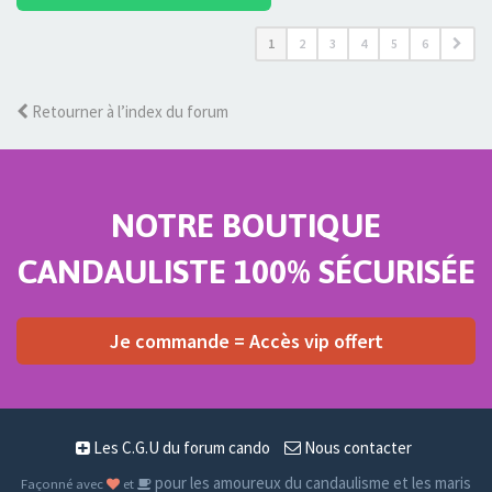
1
2
3
4
5
6
Retourner à l’index du forum
NOTRE BOUTIQUE
CANDAULISTE 100% SÉCURISÉE
Je commande = Accès vip offert
Les C.G.U du forum cando
Nous contacter
pour les amoureux du candaulisme et les maris
Façonné avec
et