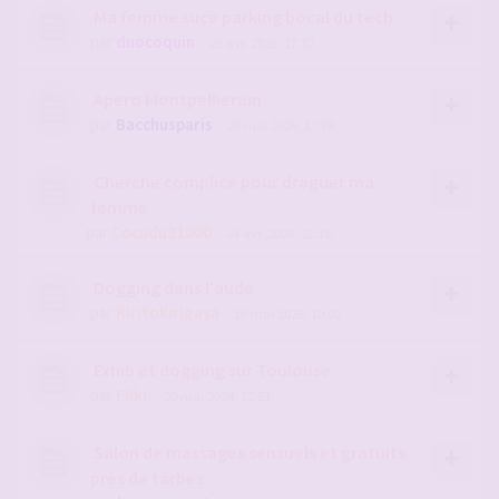
Ma femme suce parking bocal du tech
par
duocoquin
- 25 avr. 2026, 17:32
Apero Montpellierain
par
Bacchusparis
- 28 mai 2026, 17:38
Cherche complice pour draguer ma
femme
par
Cocudu31000
- 24 avr. 2026, 23:18
Dogging dans l'aude
par
Kiritokirigaya
- 10 mai 2026, 10:02
Exhib et dogging sur Toulouse
par
Flikr
- 20 mai 2024, 12:51
Salon de massages sensuels et gratuits
près de tarbes