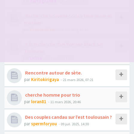
par
dartagnan64
- 23 juin 2025, 14:07
Recherche nouvelle cocu a faire jeune et
motiver
par
Prococufieur
- 05 avr. 2026, 18:49
A la recherche d'un homme black sur
Toulouse
par
Lubaa
- 02 avr. 2026, 14:02
Rencontre autour de sète.
par
Kiritokirigaya
- 21 mars 2026, 07:21
cherche homme pour trio
par
loran81
- 11 mars 2026, 20:46
Des couples candau sur l’est toulousain ?
par
spermforyou
- 09 juil. 2025, 14:30