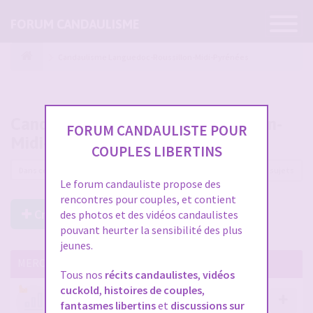
Ouvrir
FORUM CANDAULISME
la
navigatio
Candaulisme Languedoc-Roussillon-Midi-Pyrénées
Candaulisme Languedoc-Roussillon-
FORUM CANDAULISTE POUR
Midi-Pyrénées
COUPLES LIBERTINS
133 sujets
Le forum candauliste propose des
rencontres pour couples, et contient
Créer un Nouveau Sujet
des photos et des vidéos candaulistes
pouvant heurter la sensibilité des plus
jeunes.
MERCI DE LIRE CES SUJETS IMPORTANTS
Tous nos
récits candaulistes
,
vidéos
cuckold
,
histoires de couples
,
Votre avis compte !
fantasmes libertins
et
discussions sur
par
Stephane
- 12 janv. 2026, 14:09
- dans :
A propos