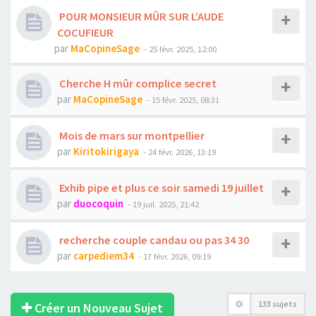
POUR MONSIEUR MÛR SUR L’AUDE
COCUFIEUR
par
MaCopineSage
- 25 févr. 2025, 12:00
Cherche H mûr complice secret
par
MaCopineSage
- 15 févr. 2025, 08:31
Mois de mars sur montpellier
par
Kiritokirigaya
- 24 févr. 2026, 13:19
Exhib pipe et plus ce soir samedi 19 juillet
par
duocoquin
- 19 juil. 2025, 21:42
recherche couple candau ou pas 34 30
par
carpediem34
- 17 févr. 2026, 09:19
133 sujets
Créer un Nouveau Sujet