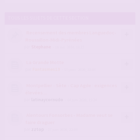
TOUS LES SUJETS DE CETTE SECTION
Recensement des membres Languedoc-
Roussillon-Midi-Pyrénées
par
Stephane
- 16 avr. 2016, 13:17
La Grande Motte
par
Fantasmes13
- 11 janv. 2026, 22:03
Montpellier - Sète - Cap Agde : exigences
élevées ...
par
latinaycornudo
- 04 juin 2026, 15:24
Alentours Fonsorbes - Madame veut se
faire draguer
par
zztop
- 17 juin 2026, 22:09