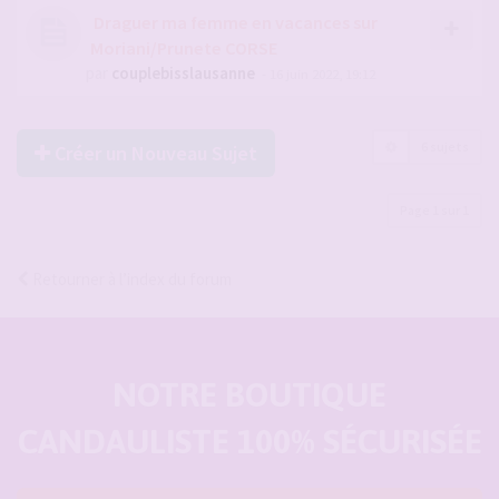
Draguer ma femme en vacances sur
Moriani/Prunete CORSE
par
couplebisslausanne
- 16 juin 2022, 19:12
6 sujets
Créer un Nouveau Sujet
Page
1
sur
1
Retourner à l’index du forum
NOTRE BOUTIQUE
CANDAULISTE 100% SÉCURISÉE