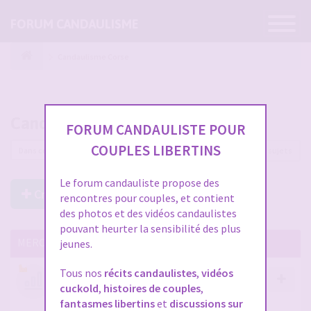
Ouvrir
FORUM CANDAULISME
la
navigatio
Candaulisme Corse
Candaulisme Corse
FORUM CANDAULISTE POUR
COUPLES LIBERTINS
6 sujets
Le forum candauliste propose des
Créer un Nouveau Sujet
rencontres pour couples, et contient
des photos et des vidéos candaulistes
pouvant heurter la sensibilité des plus
MERCI DE LIRE CES SUJETS IMPORTANTS
jeunes.
Tous nos
récits candaulistes
,
vidéos
Votre avis compte !
cuckold
,
histoires de couples
,
par
Stephane
- 12 janv. 2026, 14:09
- dans :
A propos
fantasmes libertins
et
discussions sur
du forum