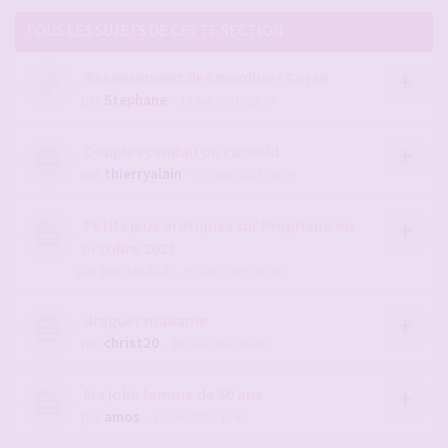
TOUS LES SUJETS DE CETTE SECTION
Recensement des membres Corse
par
Stephane
- 16 avr. 2016, 13:20
Couples candau ou cuckold
par
thierryalain
- 23 sept. 2021, 08:09
Petits jeux érotiques sur Propriano en
octobre 2023
par
Bernard68
- 29 sept. 2023, 10:06
draguer madame
par
christ20
- 18 juin 2022, 09:42
Ma jolie femme de 50 ans
par
amos
- 12 juil. 2022, 16:46