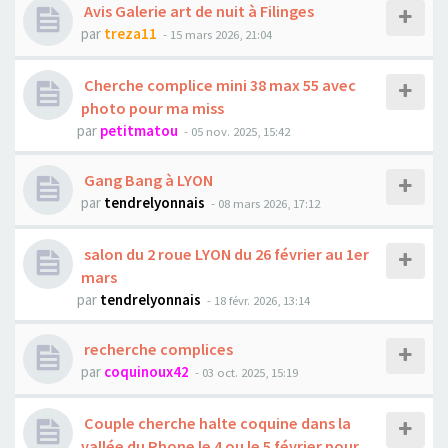
Avis Galerie art de nuit à Filinges
par
treza11
- 15 mars 2026, 21:04
Cherche complice mini 38 max 55 avec
photo pour ma miss
par
petitmatou
- 05 nov. 2025, 15:42
Gang Bang à LYON
par
tendrelyonnais
- 08 mars 2026, 17:12
salon du 2 roue LYON du 26 février au 1er
mars
par
tendrelyonnais
- 18 févr. 2026, 13:14
recherche complices
par
coquinoux42
- 03 oct. 2025, 15:19
Couple cherche halte coquine dans la
vallée du Rhone le 4 ou le 5 février pour