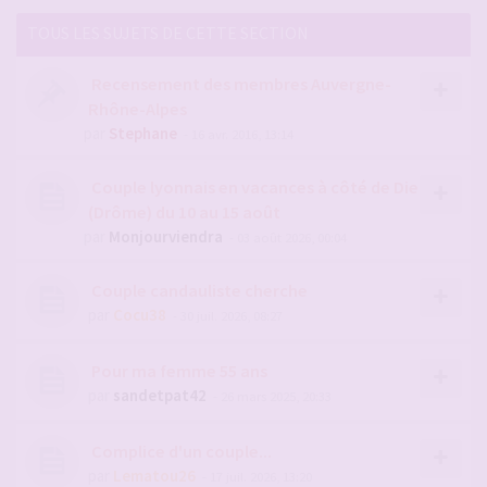
TOUS LES SUJETS DE CETTE SECTION
Recensement des membres Auvergne-
Rhône-Alpes
par
Stephane
- 16 avr. 2016, 13:14
Couple lyonnais en vacances à côté de Die
(Drôme) du 10 au 15 août
par
Monjourviendra
- 03 août 2026, 00:04
Couple candauliste cherche
par
Cocu38
- 30 juil. 2026, 08:27
Pour ma femme 55 ans
par
sandetpat42
- 26 mars 2025, 20:33
Complice d'un couple...
par
Lematou26
- 17 juil. 2026, 13:20