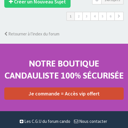
Créer un Nouveau Sujet
1
2
3
4
5
6
Retourner à l’index du forum
NOTRE BOUTIQUE
CANDAULISTE 100% SÉCURISÉE
Je commande = Accès vip offert
Les C.G.U du forum cando
Nous contacter