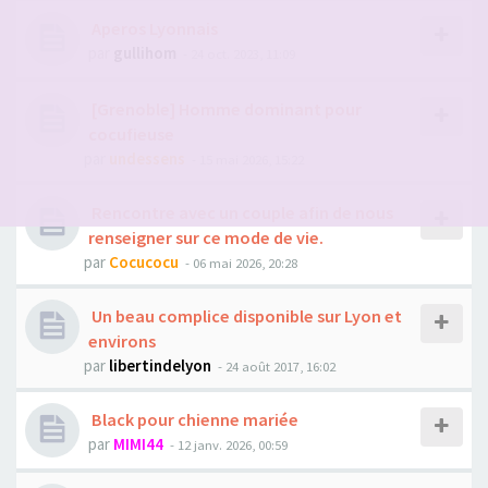
Aperos Lyonnais
par
gullihom
- 24 oct. 2023, 11:09
[Grenoble] Homme dominant pour
cocufieuse
par
undessens
- 15 mai 2026, 15:22
Rencontre avec un couple afin de nous
renseigner sur ce mode de vie.
par
Cocucocu
- 06 mai 2026, 20:28
Un beau complice disponible sur Lyon et
environs
par
libertindelyon
- 24 août 2017, 16:02
Black pour chienne mariée
par
MIMI44
- 12 janv. 2026, 00:59