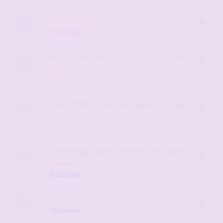
Mes Shootings EroticoPornoChic
par
joliefeline
- 05 juil. 2026, 15:30
Complice débutant pour couple de l'Allier
ou proche
par
fab1111
- 29 mai 2026, 23:25
Fin août 2026 du côté de Valence, Drôme,
etc…
par
Fablerouge
- 30 juin 2026, 00:00
Vil_tentateur : Agent immobilier région
lyonnaise
par
jhdu6369
- 29 juil. 2025, 11:48
Complice nord isère
par
Alchimie
- 28 juil. 2022, 07:47