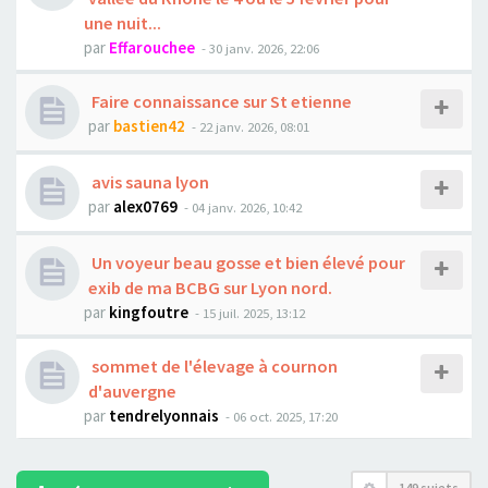
une nuit...
par
Effarouchee
- 30 janv. 2026, 22:06
Faire connaissance sur St etienne
par
bastien42
- 22 janv. 2026, 08:01
avis sauna lyon
par
alex0769
- 04 janv. 2026, 10:42
Un voyeur beau gosse et bien élevé pour
exib de ma BCBG sur Lyon nord.
par
kingfoutre
- 15 juil. 2025, 13:12
sommet de l'élevage à cournon
d'auvergne
par
tendrelyonnais
- 06 oct. 2025, 17:20
149 sujets