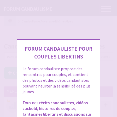
Ouvrir
FORUM CANDAULISME
la
navigatio
Candaulisme Auvergne-Rhône-Alpes
Candaulisme Auvergne-Rhône-Alpes
FORUM CANDAULISTE POUR
COUPLES LIBERTINS
149 sujets
Le forum candauliste propose des
Créer un Nouveau Sujet
rencontres pour couples, et contient
des photos et des vidéos candaulistes
pouvant heurter la sensibilité des plus
MERCI DE LIRE CES SUJETS IMPORTANTS
jeunes.
Tous nos
récits candaulistes
,
vidéos
Votre avis compte !
cuckold
,
histoires de couples
,
par
Stephane
- 12 janv. 2026, 14:09
- dans :
A propos
fantasmes libertins
et
discussions sur
du forum