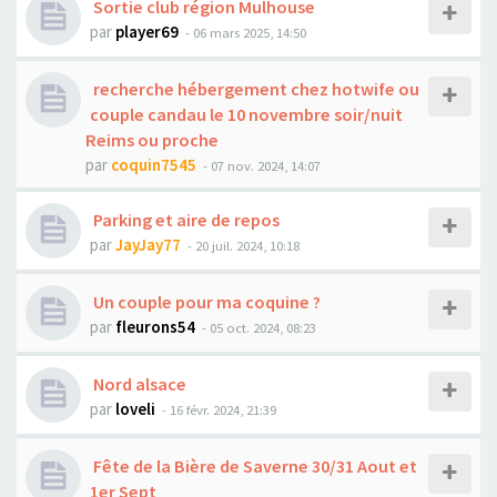
Sortie club région Mulhouse
par
player69
- 06 mars 2025, 14:50
recherche hébergement chez hotwife ou
couple candau le 10 novembre soir/nuit
Reims ou proche
par
coquin7545
- 07 nov. 2024, 14:07
Parking et aire de repos
par
JayJay77
- 20 juil. 2024, 10:18
Un couple pour ma coquine ?
par
fleurons54
- 05 oct. 2024, 08:23
Nord alsace
par
loveli
- 16 févr. 2024, 21:39
Fête de la Bière de Saverne 30/31 Aout et
1er Sept