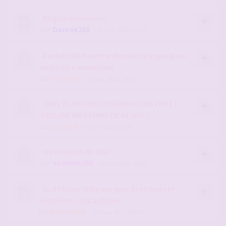
Région bischwiller
par
Dacook205
- 01 mai 2026, 12:38
Recherche homme dans les Vosges pour
relation candauliste
par
Photinia
- 11 nov. 2025, 16:07
QUEL H, DISCRET OSERA ACCOSTER ET
SEDUIRE MA FEMME DE 64 ANS ?
par
jossyl54
- 18 févr. 2026, 09:49
les dessous de lola
par
nounouss00
- 16 avr. 2020, 15:02
Sud Alsace (68)pour jeux érotiques et
intiation candaulisme
par
Bernard68
- 20 nov. 2022, 12:37