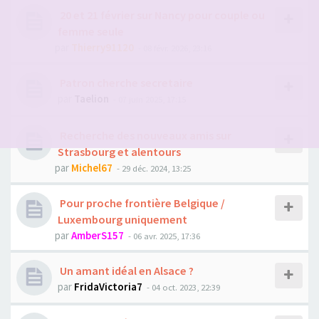
20 et 21 février sur Nancy pour couple ou
femme seule
par
Thierry91120
- 08 févr. 2026, 23:16
Patron cherche secretaire
par
Taelion
- 07 juin 2025, 17:15
Recherche des nouveaux amis sur
Strasbourg et alentours
par
Michel67
- 29 déc. 2024, 13:25
Pour proche frontière Belgique /
Luxembourg uniquement
par
AmberS157
- 06 avr. 2025, 17:36
Un amant idéal en Alsace ?
par
FridaVictoria7
- 04 oct. 2023, 22:39