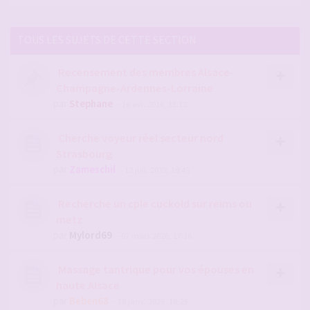
TOUS LES SUJETS DE CETTE SECTION
Recensement des membres Alsace-
Champagne-Ardennes-Lorraine
par
Stephane
- 16 avr. 2016, 13:12
Cherche voyeur réel secteur nord
Strasbourg
par
Zameschil
- 12 juil. 2022, 19:45
Recherche un cple cuckold sur reims ou
metz
par
Mylord69
- 07 mars 2026, 17:36
Massage tantrique pour vos épouses en
haute Alsace
par
Beben68
- 18 janv. 2026, 18:29