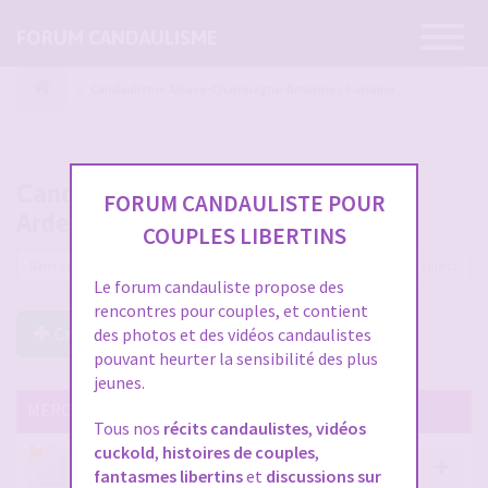
Ouvrir
FORUM CANDAULISME
la
navigatio
Candaulisme Alsace-Champagne-Ardennes-Lorraine
Candaulisme Alsace-Champagne-
FORUM CANDAULISTE POUR
Ardennes-Lorraine
COUPLES LIBERTINS
60 sujets
Le forum candauliste propose des
rencontres pour couples, et contient
Créer un Nouveau Sujet
des photos et des vidéos candaulistes
pouvant heurter la sensibilité des plus
jeunes.
MERCI DE LIRE CES SUJETS IMPORTANTS
Tous nos
récits candaulistes
,
vidéos
cuckold
,
histoires de couples
,
Votre avis compte !
fantasmes libertins
et
discussions sur
par
Stephane
- 12 janv. 2026, 14:09
- dans :
A propos