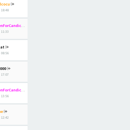
lcocu
, 18:48
nForCandice
, 11:33
at
, 08:56
1000
, 17:07
nForCandice
, 13:56
ne
, 12:42