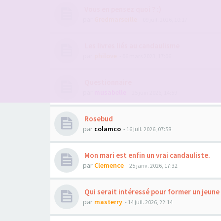
Vous en pensez quoi ? :)
par
Gredmarseille
- 09 juil. 2026, 10:17
Les livres liés au candaulisme
par
philove
- 06 mars 2023, 17:06
Questionnaire
par
musabelle
- 25 juin 2026, 14:59
Rosebud
par
colamco
- 16 juil. 2026, 07:58
Mon mari est enfin un vrai candauliste.
par
Clemence
- 25 janv. 2026, 17:32
Qui serait intéressé pour former un jeune
par
masterry
- 14 juil. 2026, 22:14