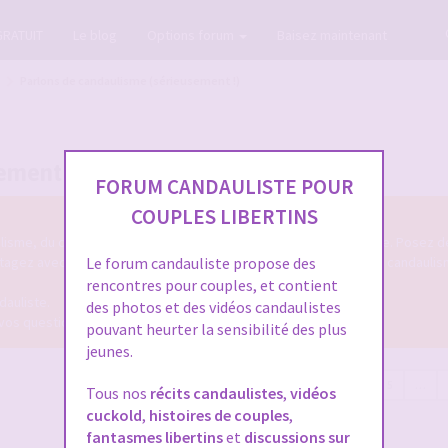
GRATUIT
Le blog
Options forum
Baisez maintenant
Parlons de candaulisme (sérieusement !)
ement !)
FORUM CANDAULISTE POUR
COUPLES LIBERTINS
lisme, du cuckolding en général mais de façon sérieuse et posée. Posez d
rtagez avec les autres membres candaulistes votre approche du candaulism
Le forum candauliste propose des
rencontres pour couples, et contient
dauliste.
des photos et des vidéos candaulistes
 vos questions.
pouvant heurter la sensibilité des plus
jeunes.
1986 sujets
Page
1
sur
80
1
2
3
4
5
…
Tous nos
récits candaulistes
,
vidéos
cuckold
,
histoires de couples
,
fantasmes libertins
et
discussions sur