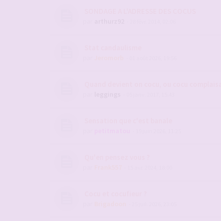
SONDAGE A L'ADRESSE DES COCUS
par
arthurz92
- 28 févr. 2014, 02:06
Stat candaulisme
par
Jeromorb
- 01 août 2026, 19:56
Quand devient on cocu, ou cocu complais
par
leggings
- 05 janv. 2017, 15:43
Sensation que c'est banale
par
petitmatou
- 19 juin 2026, 11:25
Qu'en pensez vous ?
par
Frank557
- 15 avr. 2024, 18:00
Cocu et cocufieur ?
par
Brigadoon
- 25 juil. 2026, 23:05