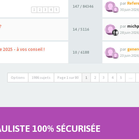
par
Refer
147 / 84346
30 juin 2026
1
2
3
4
5
?
par
michp
14 / 5116
28 juin 2026
2025 - à vos conseil !
par
gener
10 / 6188
23 juin 2026
Options
1986 sujets
Page
1
sur
80
1
2
3
4
5
…
LISTE 100% SÉCURISÉE