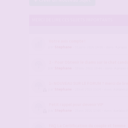
MERCI DE LIRE CES SUJETS IMPORTANTS
Votre avis compte !
par
Stephane
- 12 janv. 2026, 14:09
- dans :
A propos
2 - Pour Obtenir le diams sur le chat candau
par
Stephane
- 10 nov. 2022, 10:44
- dans :
A propos 
1- NOUVEAU SUR LE FORUM ? merci de lir
par
Stephane
- 28 juil. 2019, 15:24
- dans :
A propos 
Petit rappel pour devenir VIP
par
Stephane
- 29 avr. 2016, 13:05
- dans :
A propos 
FAQ La Certification du couple et femme