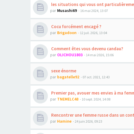
les situations qui vous ont particulièreme
par
Musashi69
- 16 mai 2024, 13:07
Cocu forcément encagé ?
par
Brigadoon
- 12 juil. 2026, 13:04
Comment êtes vous devenu candau?
par
OLICHOU1803
- 14 mai 2026, 15:06
sexe énorme
par
bagatelle92
- 07 oct. 2021, 12:43
Premier pas, avouer mes envies à ma fem
par
TNEMELC48
- 10 sept. 2024, 14:08
Rencontrer une femme russe dans un cont
par
Hamine
- 24 juin 2026, 09:23