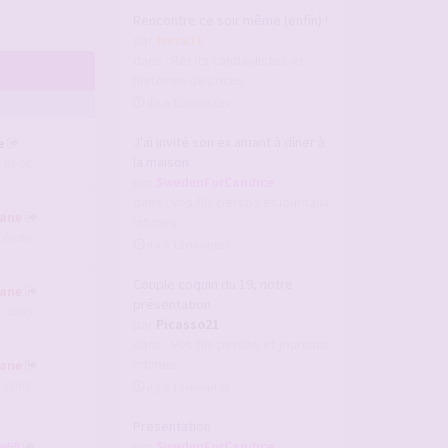
Rencontre ce soir même (enfin) !
par
treza11
dans :
Récits candaulistes et
histoires de cocus
il y a 13 minutes
J'ai invité son ex amant à dîner à
e
la maison
, 01:06
par
SwedenForCandice
dans :
Vos fils persos et journaux
ane
intimes
, 06:00
il y a 18 minutes
Couple coquin du 19, notre
ane
présentation
, 10:05
par
Picasso21
dans :
Vos fils persos et journaux
intimes
ane
, 13:05
il y a 19 minutes
Presentation
e69
par
SwedenForCandice