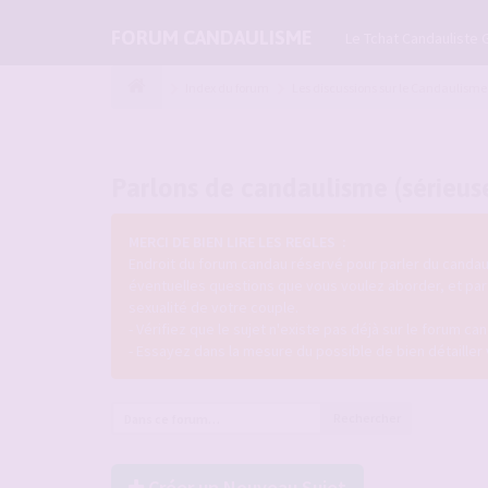
FORUM CANDAULISME
Le Tchat Candauliste 
Index du forum
Les discussions sur le Candaulisme
Parlons de candaulisme (sérieus
MERCI DE BIEN LIRE LES REGLES :
Endroit du forum candau réservé pour parler du candau
éventuelles questions que vous voulez aborder, et pa
sexualité de votre couple.
- Vérifiez que le sujet n'existe pas déjà sur le forum can
- Essayez dans la mesure du possible de bien détailler
Rechercher
Créer un Nouveau Sujet