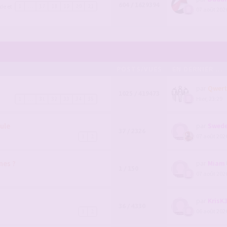
604 / 1629394
de et
1
…
17
18
19
20
21
07 août 2026
POSTS/VUES
EN DERNIER ...
par
Qwert
1025 / 419473
Hier, 23:29
1
…
31
32
33
34
35
ule
par
Swede
37 / 2326
07 août 2026
1
2
nes ?
par
Miam
1 / 150
07 août 2026
par
KrisK
36 / 4330
06 août 2026
1
2