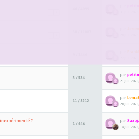
par
petit
44 / 4099
31 juil. 2026
1
2
par
Jerom
38 / 11087
28 juil. 2026
1
2
par
Frank
9 / 1444
22 juil. 2026
par
petit
3 / 534
21 juil. 2026
par
Lema
11 / 5212
20 juil. 2026
 inexpérimenté ?
par
Saxoj
1 / 446
14 juil. 2026