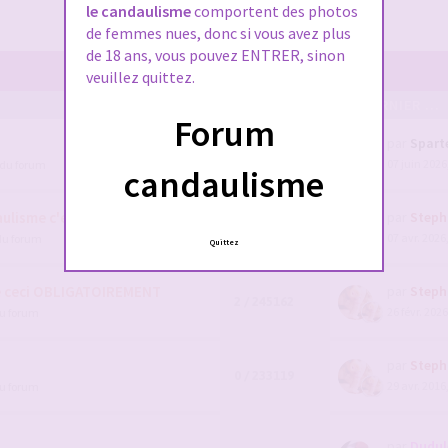
le candaulisme
comportent des photos
de femmes nues, donc si vous avez plus
de 18 ans, vous pouvez ENTRER, sinon
veuillez quittez.
POSTS/VUES
EN DERNIER ...
Forum
par
Spart
111 / 91994
07 juin 2026
 du forum
1
2
3
4
candaulisme
lisme c'est par ici !
par
Steph
1 / 1591111
07 avr. 2026
du forum
Quittez
e ceci OBLIGATOIREMENT
par
Steph
2 / 245162
26 févr. 2026
du forum
par
Steph
0 / 233119
29 avr. 2016
du forum
par
Dudul