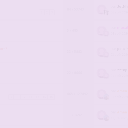
par
JetM
84 / 53743
06 août 2026
1
2
3
par
musab
5 / 685
04 août 2026
ant?
par
pela
22 / 5882
03 août 2026
par
zztop
22 / 8666
01 août 2026
par
Amea
465 / 127492
01 août 2026
1
…
12
13
14
15
16
par
Amea
11 / 1692
31 juil. 2026