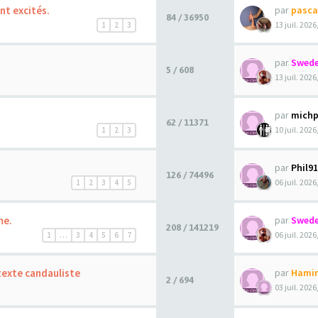
nt excités.
par
pasca
84 / 36950
13 juil. 2026
1
2
3
par
Swede
5 / 608
13 juil. 2026
par
michp
62 / 11371
10 juil. 2026
1
2
3
par
Phil9
126 / 74496
06 juil. 2026
1
2
3
4
5
me.
par
Swede
208 / 141219
06 juil. 2026
1
…
3
4
5
6
7
exte candauliste
par
Hami
2 / 694
03 juil. 2026