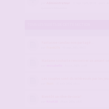
par
Administrateur
- 22 sept. 2009, 09:28
- dans :
Ai
questions fréquentes
TOUS LES SUJETS DE CETTE SECTION
Fantasme candau non partagé ...
par
Frank27x
- 02 sept. 2021, 08:27
Madame souhaite rencontrer un amant se
par
musabelle
- 31 juil. 2026, 11:45
Les couples sont-ils intéressés par les jeu
par
Ikoit
- 07 août 2026, 16:11
Bientôt un rêve de cocu?
par
KrisK38
- 08 juil. 2026, 15:37