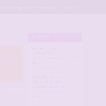
×
Créer un compte sur Forum candaulisme
Connexion
A L'INSTANT ...
Vers une reprise ?
par
Picasso21
es
dans :
Vos fils persos et journaux
e et la
intimes
il y a 11 minutes
Les EXHIBS de Candice, 10 ans
déjà, au fil des jours
par
SwedenForCandice
80
Suivante
dans :
Vos fils persos et journaux
intimes
il y a 13 minutes