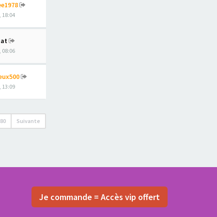
ee1978
, 18:04
at
, 08:06
eux500
, 13:09
80
Suivante
Je commande = Accès vip offert