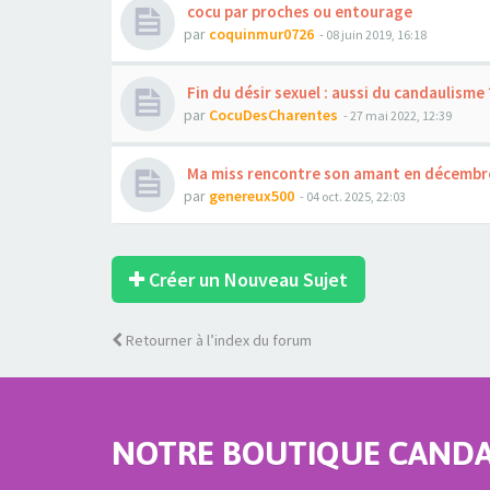
cocu par proches ou entourage
par
coquinmur0726
- 08 juin 2019, 16:18
Fin du désir sexuel : aussi du candaulisme 
par
CocuDesCharentes
- 27 mai 2022, 12:39
Ma miss rencontre son amant en décembre 
par
genereux500
- 04 oct. 2025, 22:03
Créer un Nouveau Sujet
Retourner à l’index du forum
NOTRE BOUTIQUE CANDAU