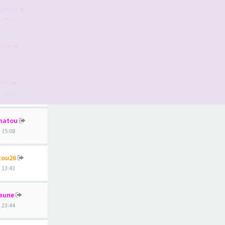
matou
, 08:42
orb
, 11:55
557
, 08:29
matou
, 15:08
tou26
, 13:43
aune
, 23:44