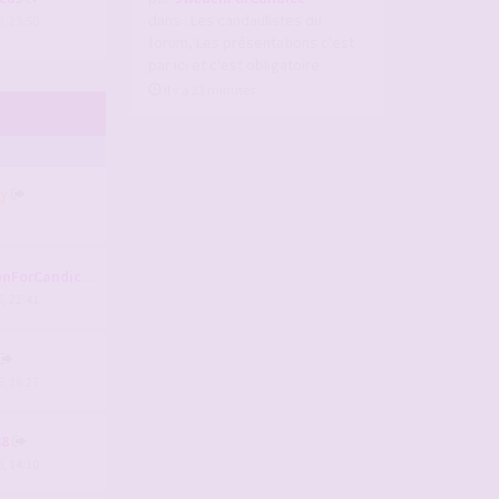
dans :
Les candaulistes du
, 23:50
forum, Les présentations c'est
par ici et c'est obligatoire
il y a 23 minutes
y
nForCandice
, 22:41
, 16:27
38
, 14:10