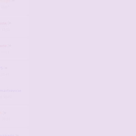
rouge
, 18:57
ane
, 12:11
ane
, 19:19
75
, 22:46
aitrevicieux
5, 10:41
5
, 19:24
usparis