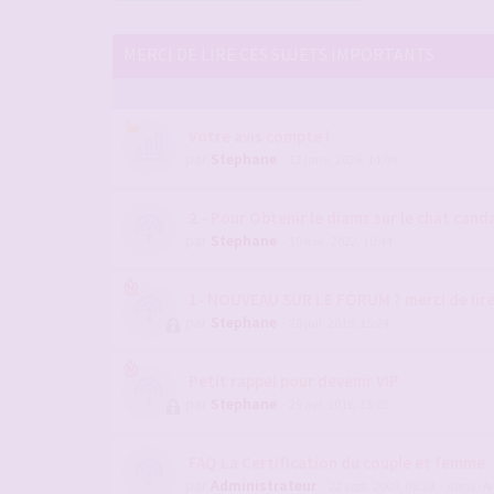
MERCI DE LIRE CES SUJETS IMPORTANTS
Votre avis compte !
par
Stephane
- 12 janv. 2026, 14:09
2 - Pour Obtenir le diams sur le chat candau
par
Stephane
- 10 nov. 2022, 10:44
1- NOUVEAU SUR LE FORUM ? merci de lir
par
Stephane
- 28 juil. 2019, 15:24
Petit rappel pour devenir VIP
par
Stephane
- 29 avr. 2016, 13:05
FAQ La Certification du couple et femme
par
Administrateur
- 22 sept. 2009, 09:28
- dans :
Ai