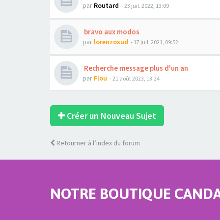
par
Routard
- 23 juil. 2022, 13:09
bravo aux modos
par
lorenzosud
- 17 juil. 2021, 09:52
Recherche message plus d'un an
par
Flou
- 21 août 2023, 13:24
Créer un Nouveau Sujet
Retourner à l’index du forum
NOTRE BOUTIQUE CANDAU