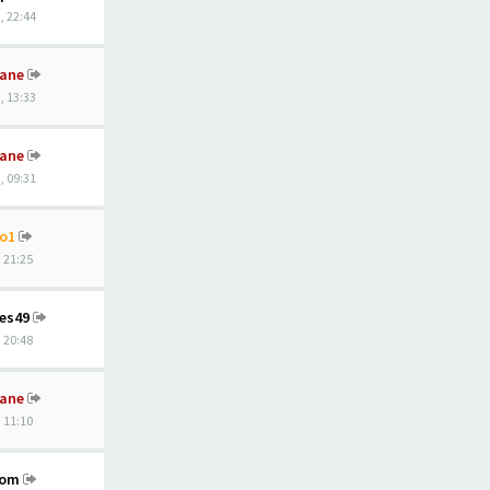
, 22:44
ane
, 13:33
ane
, 09:31
o1
, 21:25
nes49
, 20:48
ane
, 11:10
hom