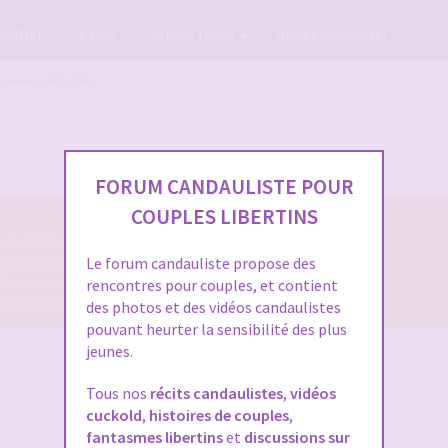
GRATUIT
Le blog
Options forum
Baisez maintenant
A propos du forum
FORUM CANDAULISTE POUR
COUPLES LIBERTINS
és d'office.
me et de ses fonctionnalités.
Le forum candauliste propose des
place ici et sera supprimé.
rencontres pour couples, et contient
ment supprimés.
des photos et des vidéos candaulistes
pouvant heurter la sensibilité des plus
jeunes.
80 sujets
1
2
3
Tous nos
récits candaulistes
,
vidéos
cuckold
,
histoires de couples
,
fantasmes libertins
et
discussions sur