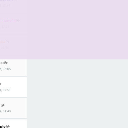
4, 13:14
liliane34
, 17:28
aka
, 08:45
99
4, 15:05
4, 12:51
o
4, 14:49
ple