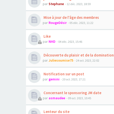
par
Stephane
- 12 déc. 2023, 18:59
Mise à jour de l'âge des membres
par
RougeDésir
- 05 déc. 2023, 11:22
Like
par
NHD
- 04 déc. 2023, 15:46
Découverte du plaisir et de la domination
par
Juliesoumise75
- 24 oct. 2023, 22:02
Notification sur un post
par
gemini
- 20 oct. 2023, 17:21
Concernant le sponsoring JM date
par
asmaudee
- 09 oct. 2023, 10:45
Lenteur du site