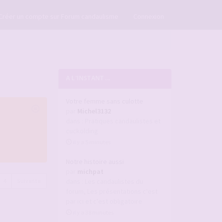
×
Créer un compte sur Forum candaulisme
Connexion
A L'INSTANT ...
Votre femme sans culotte
par
Michel3132
dans :
Pratiques candaulistes et
cuckolding
il y a 5 minutes
Notre histoire aussi
par
michpat
4
Suivante
dans :
Les candaulistes du
forum, Les présentations c'est
par ici et c'est obligatoire
il y a 38 minutes