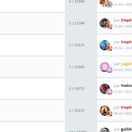
6 / 13964
12 déc. 2023
par
Steph
2 / 11786
11 déc. 2023
par
Steph
7 / 15215
05 déc. 2023
par
zagat
1 / 11642
26 oct. 2023
par
Yveli
2 / 14732
21 oct. 2023
par
Steph
1 / 12215
09 oct. 2023
par
gulli