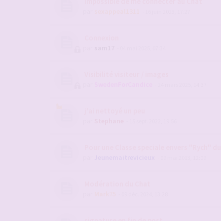
Impossible de me connecter au Chat
par
sexappeal1311
- 16 juin 2023, 17:27
Connexion
par
sam17
- 04 mai 2025, 07:34
Visibilité visiteur / images
par
SwedenForCandice
- 24 mars 2025, 14:37
j'ai nettoyé un peu
par
Stephane
- 15 sept. 2022, 19:56
Pour une Classe speciale envers "Rych" d
par
Jeunemaitrevicieux
- 09 mai 2013, 12:09
Modération du Chat
par
Mark75
- 09 déc. 2024, 13:28
signature en fin de post