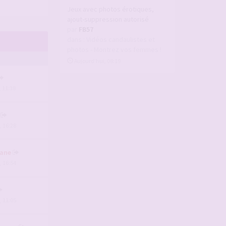
Jeux avec photos érotiques,
ajout-suppression autorisé
par
FB57
dans :
Vidéos candaulistes et
photos - Montrez vos femmes !
Aujourd’hui, 08:19
, 11:38
, 16:28
ane
, 16:54
, 11:05