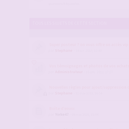
questions fréquentes
TOUS LES SUJETS DE CETTE SECTION
Super posteur ? on vous offre un accès vip
par
Stephane
- 14 oct. 2013, 12:48
Vos témoignages et photos de vos achats 
par
Administrateur
- 15 déc. 2011, 17:27
Nouvelles règles pour ajout/suppression 
par
Stephane
- 11 mai 2015, 16:54
Boîte d’envoi
par
Yorke47
- 04 mai 2026, 11:04