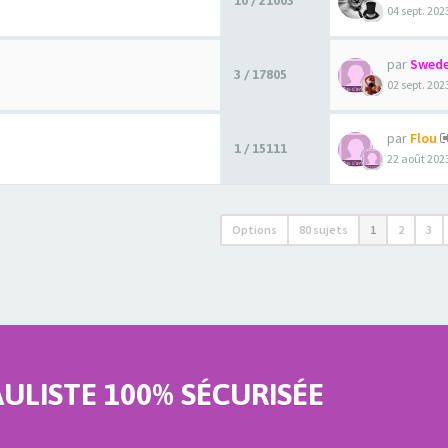
10 / 21003
04 sept. 202
par
Swede
3 / 17805
02 sept. 202
par
Flou
1 / 15111
22 août 2023
Options
80 sujets
1
2
3
LISTE 100% SÉCURISÉE