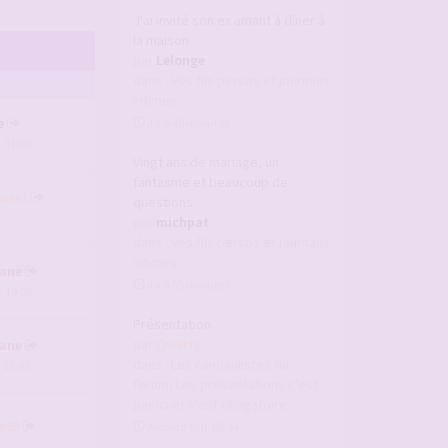
J'ai invité son ex amant à dîner à
la maison
par
Lelonge
dans :
Vos fils persos et journaux
intimes
e
il y a 40 minutes
, 01:06
Vingt ans de mariage, un
fantasme et beaucoup de
weet
questions
par
michpat
dans :
Vos fils persos et journaux
intimes
ane
il y a 55 minutes
, 10:05
Présentation
par
Qwerty
ane
dans :
Les candaulistes du
, 13:05
forum, Les présentations c'est
par ici et c'est obligatoire
e69
Aujourd’hui, 08:34