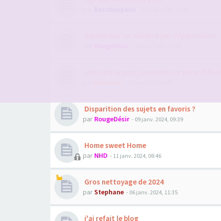
par
Bacchusparis
- 27 sept. 2024, 09:04
Rechercher un membre par département
par
RougeDésir
- 14 mai 2024, 15:08
Lien vers le post concerné sur les notifica
par
hidetaka
- 17 avr. 2024, 08:45
Disparition des sujets en favoris ?
par
RougeDésir
- 09 janv. 2024, 09:39
Home sweet Home
par
NHD
- 11 janv. 2024, 08:46
Gros nettoyage de 2024
par
Stephane
- 06 janv. 2024, 11:35
j'ai refait le blog