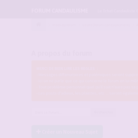
FORUM CANDAULISME
Le Tchat Candauliste 
Index du forum
Le site (forum candaulisme.fr)
A propos du forum
MERCI DE BIEN LIRE LES REGLES :
- Messages diffamatoires et polémiques seront supprim
- Ici on ne parle que ce qui concerne le forum en lui-mê
- Tout problème personnel quel qu'il soit n'aura pas sa 
- Les posts d'adieux, les plaintes, etc ... seront égale
Rechercher
Créer un Nouveau Sujet