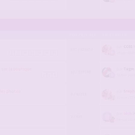
POSTS/VUES
EN DERNIER ...
par
CC01
397 / 428650
25 juin 2026
1
…
10
11
12
13
14
sur la boutique
par
Tagm
62 / 139788
11 févr. 2026
1
2
3
des photos.
par
Steph
0 / 42211
11 mai 2015
par
olch
1 / 439
04 mai 2026