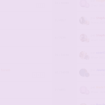
par
rouge
33 / 46086
13 oct. 2025
1
2
par
Steph
3 / 4957
04 mai 2025
par
Steph
6 / 7190
10 avr. 2025
par
scort
25 / 34194
09 avr. 2025
u forum
par
Jeunem
61 / 56508
10 mars 202
1
2
3
par
Mark7
2 / 6431
09 déc. 2024
par
Bacch