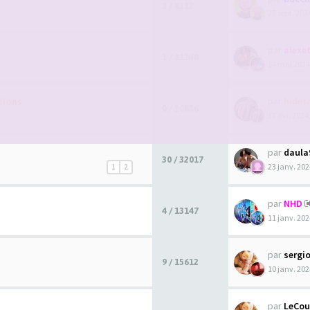
3 / 8112
27 sept. 202
par
alexet
1 / 11148
14 mai 2024
tions
par
hidet
0 / 10836
17 avr. 2024
par
daula
30 / 32017
23 janv. 202
1
2
par
NHD
4 / 13147
11 janv. 202
par
sergi
9 / 15612
10 janv. 202
par
LeCou