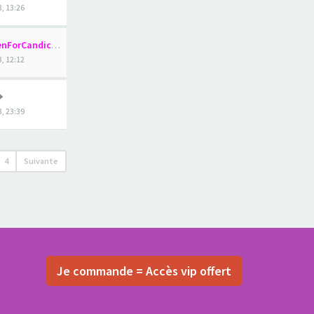
3, 13:26
nForCandice
3, 12:12
, 23:39
4
Suivante
Je commande = Accès vip offert