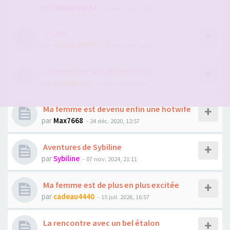
par
Thedoctor34
- 20 juil. 2026, 01:48
J - 24H
par
cpleuni14000
- 23 juin 2026, 15:37
Comment je suis devenu cocu
par
pascalcocu
- 26 juin 2026, 04:42
Ma femme est devenu enfin une hotwife
par
Max7668
- 24 déc. 2020, 12:57
Aventures de Sybiline
par
Sybiline
- 07 nov. 2024, 21:11
Ma femme est de plus en plus excitée
par
cadeau4440
- 15 juil. 2026, 16:57
La rencontre avec un bel étalon