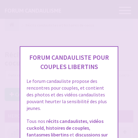
Ouvrir
FORUM CANDAULISME
la
navigatio
Récits candaulistes et histoires de cocus
Récits candaulistes et histoires de
FORUM CANDAULISTE POUR
cocus
COUPLES LIBERTINS
2561 sujets
Le forum candauliste propose des
rencontres pour couples, et contient
Créer un Nouveau Sujet
des photos et des vidéos candaulistes
pouvant heurter la sensibilité des plus
jeunes.
MERCI DE LIRE CES SUJETS IMPORTANTS
Tous nos
récits candaulistes
,
vidéos
cuckold
,
histoires de couples
,
Votre avis compte !
fantasmes libertins
et
discussions sur
par
Stephane
- 12 janv. 2026, 14:09
- dans :
A propos