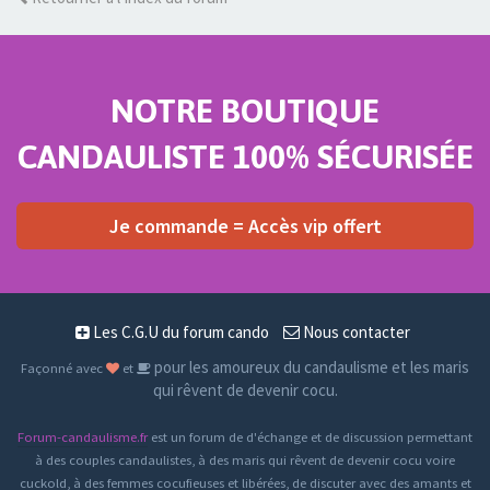
NOTRE BOUTIQUE
CANDAULISTE 100% SÉCURISÉE
Je commande = Accès vip offert
Les C.G.U du forum cando
Nous contacter
pour les amoureux du candaulisme et les maris
Façonné avec
et
qui rêvent de devenir cocu.
Forum-candaulisme.fr
est un forum de d'échange et de discussion permettant
à des couples candaulistes, à des maris qui rêvent de devenir cocu voire
cuckold, à des femmes cocufieuses et libérées, de discuter avec des amants et