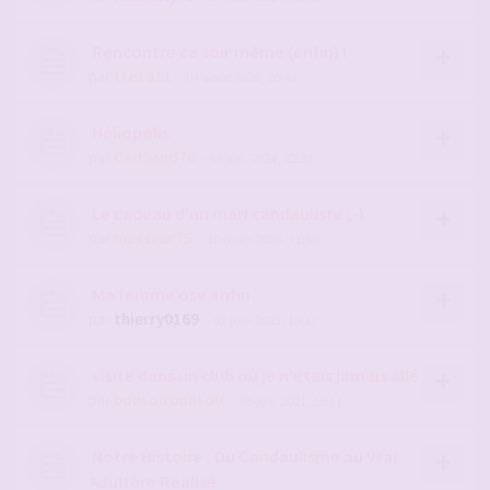
Rencontre ce soir même (enfin) !
par
treza11
- 04 août 2026, 20:49
Héliopolis
par
CedSand76
- 08 juil. 2024, 22:33
Le cadeau d'un mari candauliste ;-)
par
masseur75
- 10 mars 2026, 11:50
Ma femme ose enfin
par
thierry0169
- 01 juin 2023, 15:17
visite dans un club où je n'étais jamais allé
par
bonsoirbonsoir
- 05 juil. 2021, 13:11
Notre Histoire : Du Candaulisme au Vrai
Adultère Réalisé