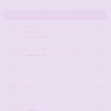
TOUS LES SUJETS DE CETTE SECTION
Aidez moi à corriger l'orthographe de
mon histoire
par
Administrateur
- 29 août 2011, 11:53
Ecrivez une Histoire: Mode d'emploi
par
Administrateur
- 29 août 2011, 12:02
Enfin elle se lance
par
cocu31
- 08 mars 2026, 00:09
A petits pas
par
Miam
- 06 nov. 2022, 07:52
Le facteur X
par
Kimilefty75
- 27 sept. 2024, 00:05