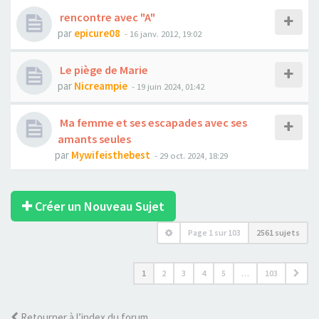
rencontre avec "A"
par
epicure08
- 16 janv. 2012, 19:02
Le piège de Marie
par
Nicreampie
- 19 juin 2024, 01:42
Ma femme et ses escapades avec ses
amants seules
par
Mywifeisthebest
- 29 oct. 2024, 18:29
Créer un Nouveau Sujet
Page
1
sur
103
2561 sujets
1
2
3
4
5
…
103
Retourner à l’index du forum