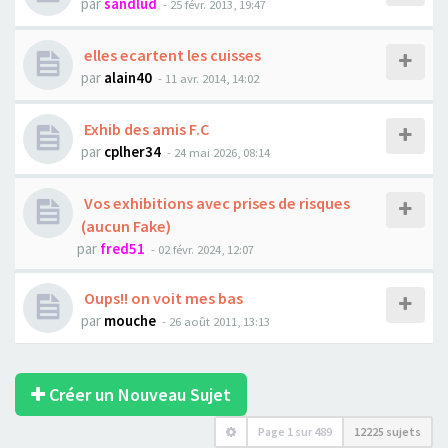
par
sandlud
- 25 févr. 2013, 19:47
elles ecartent les cuisses
par
alain40
- 11 avr. 2014, 14:02
Exhib des amis F.C
par
cplher34
- 24 mai 2026, 08:14
Vos exhibitions avec prises de risques
(aucun Fake)
par
fred51
- 02 févr. 2024, 12:07
Oups!! on voit mes bas
par
mouche
- 26 août 2011, 13:13
Créer un Nouveau Sujet
Page
1
sur
489
12225 sujets