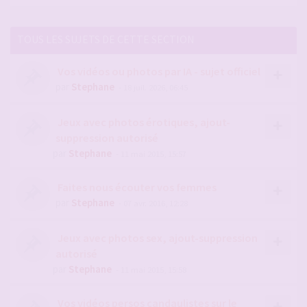
TOUS LES SUJETS DE CETTE SECTION
Vos vidéos ou photos par IA - sujet officiel
par
Stephane
- 18 juil. 2026, 06:45
Jeux avec photos érotiques, ajout-
suppression autorisé
par
Stephane
- 11 mai 2015, 15:57
Faites nous écouter vos femmes
par
Stephane
- 07 avr. 2016, 12:28
Jeux avec photos sex, ajout-suppression
autorisé
par
Stephane
- 11 mai 2015, 15:58
Vos vidéos persos candaulistes sur le