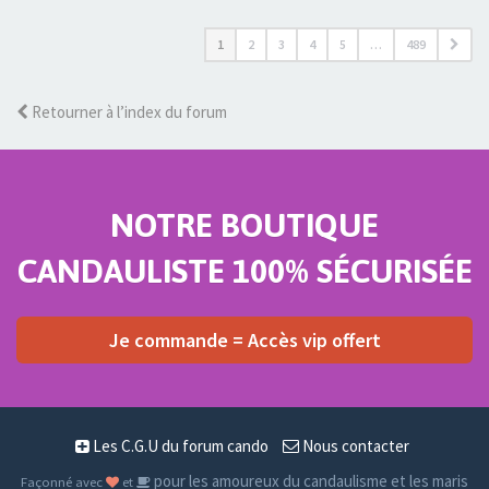
1
2
3
4
5
…
489
Retourner à l’index du forum
NOTRE BOUTIQUE
CANDAULISTE 100% SÉCURISÉE
Je commande = Accès vip offert
Les C.G.U du forum cando
Nous contacter
pour les amoureux du candaulisme et les maris
Façonné avec
et