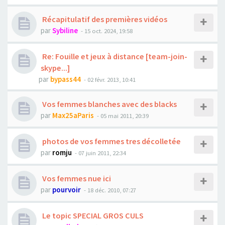
Récapitulatif des premières vidéos
par
Sybiline
- 15 oct. 2024, 19:58
Re: Fouille et jeux à distance [team-join-
skype...]
par
bypass44
- 02 févr. 2013, 10:41
Vos femmes blanches avec des blacks
par
Max25aParis
- 05 mai 2011, 20:39
photos de vos femmes tres décolletée
par
romju
- 07 juin 2011, 22:34
Vos femmes nue ici
par
pourvoir
- 18 déc. 2010, 07:27
Le topic SPECIAL GROS CULS