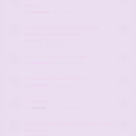
forum
par
Stephane
- 05 avr. 2016, 16:30
Les jolies femmes des maris cocus
exposées par l'animateur
par
rych2
- 06 mai 2014, 21:58
Miss Olch en mode bronzage
par
MissOlch
- 18 mai 2018, 19:00
Les rencontres de Miss Olch
par
MissOlch
- 04 juil. 2018, 17:54
En voiture
par
alain40
- 25 sept. 2012, 07:40
montrez nous les plus beaux culs stringés
de ce forum