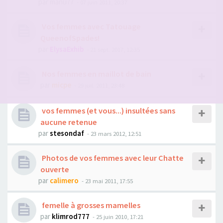
par
manu77
- 07 juin 2011, 20:37
Vos femmes avec Tatouage
QueenofSpades!
par
ElysaExhib
- 21 sept. 2017, 12:35
Nos femmes en maillot de bain
par
micpe
- 29 juil. 2011, 23:48
vos femmes (et vous...) insultées sans
aucune retenue
par
stesondaf
- 23 mars 2012, 12:51
Photos de vos femmes avec leur Chatte
ouverte
par
calimero
- 23 mai 2011, 17:55
femelle à grosses mamelles
par
klimrod777
- 25 juin 2010, 17:21