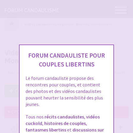
Ouvrir
FORUM CANDAULISME
la
navigatio
Vidéos candaulistes et photos - Montrez vos femmes !
Vidéos candaulistes et photos -
FORUM CANDAULISTE POUR
Montrez vos femmes !
COUPLES LIBERTINS
12225 sujets
Le forum candauliste propose des
rencontres pour couples, et contient
Créer un Nouveau Sujet
des photos et des vidéos candaulistes
pouvant heurter la sensibilité des plus
jeunes.
MERCI DE LIRE CES SUJETS IMPORTANTS
Tous nos
récits candaulistes
,
vidéos
cuckold
,
histoires de couples
,
Votre avis compte !
fantasmes libertins
et
discussions sur
par
Stephane
- 12 janv. 2026, 14:09
- dans :
A propos