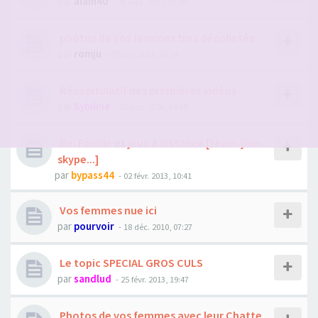
par
alain40
- 25 sept. 2012, 07:40
photos de vos femmes tres décolletée
par
romju
- 07 juin 2011, 22:34
Récapitulatif des premières vidéos
par
Sybiline
- 15 oct. 2024, 19:58
Re: Fouille et jeux à distance [team-join-
skype...]
par
bypass44
- 02 févr. 2013, 10:41
Vos femmes nue ici
par
pourvoir
- 18 déc. 2010, 07:27
Le topic SPECIAL GROS CULS
par
sandlud
- 25 févr. 2013, 19:47
Photos de vos femmes avec leur Chatte