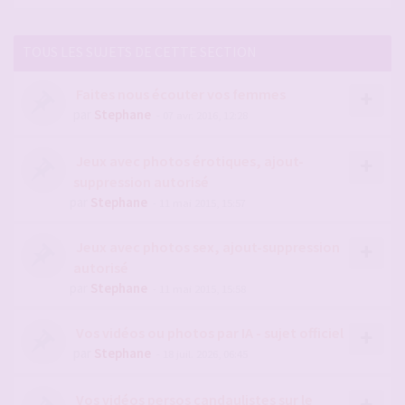
TOUS LES SUJETS DE CETTE SECTION
Faites nous écouter vos femmes
par
Stephane
- 07 avr. 2016, 12:28
Jeux avec photos érotiques, ajout-
suppression autorisé
par
Stephane
- 11 mai 2015, 15:57
Jeux avec photos sex, ajout-suppression
autorisé
par
Stephane
- 11 mai 2015, 15:58
Vos vidéos ou photos par IA - sujet officiel
par
Stephane
- 18 juil. 2026, 06:45
Vos vidéos persos candaulistes sur le