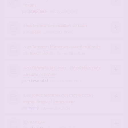
forum
par
Stephane
- 05 avr. 2016, 16:30
Nos femmes en maillot de bain
par
micpe
- 29 juil. 2011, 23:48
Vos femmes blanches avec des blacks
par
Max25aParis
- 05 mai 2011, 20:39
vos femmes (et vous...) insultées sans
aucune retenue
par
stesondaf
- 23 mars 2012, 12:51
Les jolies femmes des maris cocus
exposées par l'animateur
par
rych2
- 06 mai 2014, 21:58
En voiture