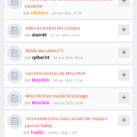
ouverte
par
calimero
- 23 mai 2011, 17:55
elles ecartent les cuisses
par
alain40
- 11 avr. 2014, 14:02
Exhib des amis F.C
par
cplher34
- 24 mai 2026, 08:14
Les rencontres de Miss Olch
par
MissOlch
- 04 juil. 2018, 17:54
Miss Olch en mode bronzage
par
MissOlch
- 18 mai 2018, 19:00
Vos exhibitions avec prises de risques
(aucun Fake)
par
fred51
- 02 févr. 2024, 12:07