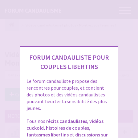
Ouvrir
FORUM CANDAULISME
la
navigatio
Vidéos candaulistes et photos - Montrez vos femmes !
Vidéos candaulistes et photos -
FORUM CANDAULISTE POUR
Montrez vos femmes !
COUPLES LIBERTINS
12225 sujets
Le forum candauliste propose des
rencontres pour couples, et contient
Créer un Nouveau Sujet
des photos et des vidéos candaulistes
pouvant heurter la sensibilité des plus
jeunes.
MERCI DE LIRE CES SUJETS IMPORTANTS
Tous nos
récits candaulistes
,
vidéos
cuckold
,
histoires de couples
,
Votre avis compte !
fantasmes libertins
et
discussions sur
par
Stephane
- 12 janv. 2026, 14:09
- dans :
A propos