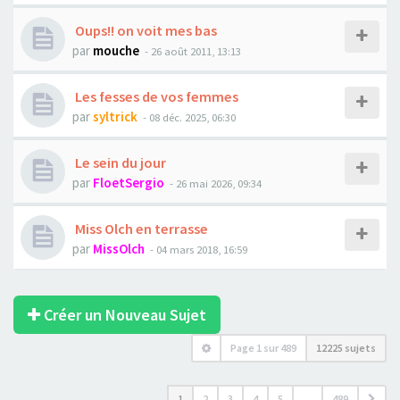
Oups!! on voit mes bas
par
mouche
- 26 août 2011, 13:13
Les fesses de vos femmes
par
syltrick
- 08 déc. 2025, 06:30
Le sein du jour
par
FloetSergio
- 26 mai 2026, 09:34
Miss Olch en terrasse
par
MissOlch
- 04 mars 2018, 16:59
Créer un Nouveau Sujet
Page
1
sur
489
12225 sujets
1
2
3
4
5
…
489