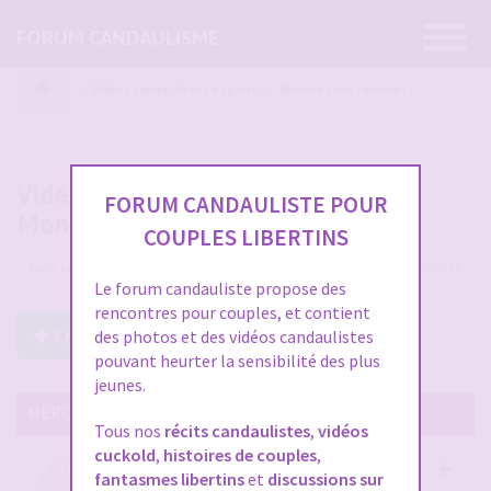
Ouvrir
FORUM CANDAULISME
la
navigatio
Vidéos candaulistes et photos - Montrez vos femmes !
Vidéos candaulistes et photos -
FORUM CANDAULISTE POUR
Montrez vos femmes !
COUPLES LIBERTINS
12225 sujets
Le forum candauliste propose des
rencontres pour couples, et contient
Créer un Nouveau Sujet
des photos et des vidéos candaulistes
pouvant heurter la sensibilité des plus
jeunes.
MERCI DE LIRE CES SUJETS IMPORTANTS
Tous nos
récits candaulistes
,
vidéos
cuckold
,
histoires de couples
,
Votre avis compte !
fantasmes libertins
et
discussions sur
par
Stephane
- 12 janv. 2026, 14:09
- dans :
A propos