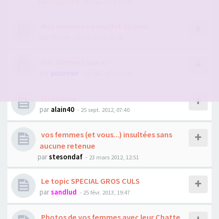
par
bypass44
- 02 févr. 2013, 10:41
Nos femmes en maillot de bain
par
micpe
- 29 juil. 2011, 23:48
Vos femmes nue ici
par
pourvoir
- 18 déc. 2010, 07:27
En voiture
par
alain40
- 25 sept. 2012, 07:40
vos femmes (et vous...) insultées sans
aucune retenue
par
stesondaf
- 23 mars 2012, 12:51
Le topic SPECIAL GROS CULS
par
sandlud
- 25 févr. 2013, 19:47
Photos de vos femmes avec leur Chatte