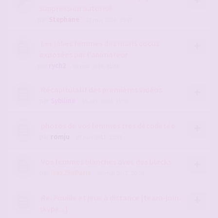
suppression autorisé
par
Stephane
- 11 mai 2015, 15:57
Les jolies femmes des maris cocus
exposées par l'animateur
par
rych2
- 06 mai 2014, 21:58
Récapitulatif des premières vidéos
par
Sybiline
- 15 oct. 2024, 19:58
photos de vos femmes tres décolletée
par
romju
- 07 juin 2011, 22:34
Vos femmes blanches avec des blacks
par
Max25aParis
- 05 mai 2011, 20:39
Re: Fouille et jeux à distance [team-join-
skype...]