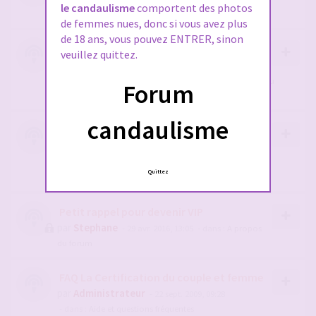
le candaulisme
comportent des photos
du forum
de femmes nues, donc si vous avez plus
de 18 ans, vous pouvez ENTRER, sinon
2 - Pour Obtenir le diams sur le chat
veuillez quittez.
candaulisme c'est par ici !
par
Stephane
- 10 nov. 2022, 10:44
- dans :
A propos du
Forum
forum
candaulisme
1- NOUVEAU SUR LE FORUM ? merci de lire
ceci OBLIGATOIREMENT
par
Stephane
- 28 juil. 2019, 15:24
- dans :
A propos du
Quittez
forum
Petit rappel pour devenir VIP
par
Stephane
- 29 avr. 2016, 13:05
- dans :
A propos
du forum
FAQ La Certification du couple et femme
par
Administrateur
- 22 sept. 2009, 09:28
- dans :
Aide et questions fréquentes