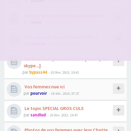
par
alain40
- 25 sept. 2012, 07:40
photos de vos femmes tres décolletée
par
romju
- 07 juin 2011, 22:34
Récapitulatif des premières vidéos
par
Sybiline
- 15 oct. 2024, 19:58
Re: Fouille et jeux à distance [team-join-
skype...]
par
bypass44
- 02 févr. 2013, 10:41
Vos femmes nue ici
par
pourvoir
- 18 déc. 2010, 07:27
Le topic SPECIAL GROS CULS
par
sandlud
- 25 févr. 2013, 19:47
Photos de vos femmes avec leur Chatte