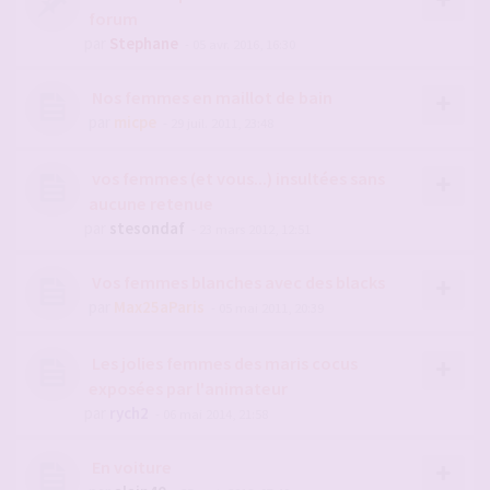
forum
par
Stephane
- 05 avr. 2016, 16:30
Nos femmes en maillot de bain
par
micpe
- 29 juil. 2011, 23:48
vos femmes (et vous...) insultées sans
aucune retenue
par
stesondaf
- 23 mars 2012, 12:51
Vos femmes blanches avec des blacks
par
Max25aParis
- 05 mai 2011, 20:39
Les jolies femmes des maris cocus
exposées par l'animateur
par
rych2
- 06 mai 2014, 21:58
En voiture