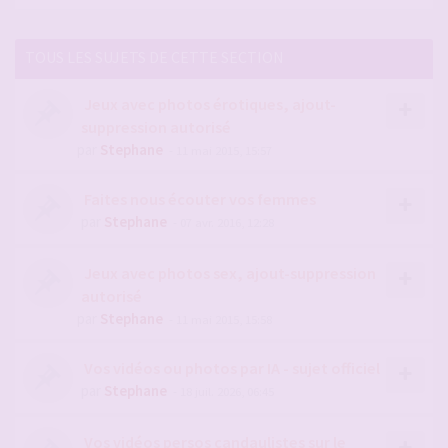
TOUS LES SUJETS DE CETTE SECTION
Jeux avec photos érotiques, ajout-
suppression autorisé
par
Stephane
- 11 mai 2015, 15:57
Faites nous écouter vos femmes
par
Stephane
- 07 avr. 2016, 12:28
Jeux avec photos sex, ajout-suppression
autorisé
par
Stephane
- 11 mai 2015, 15:58
Vos vidéos ou photos par IA - sujet officiel
par
Stephane
- 18 juil. 2026, 06:45
Vos vidéos persos candaulistes sur le