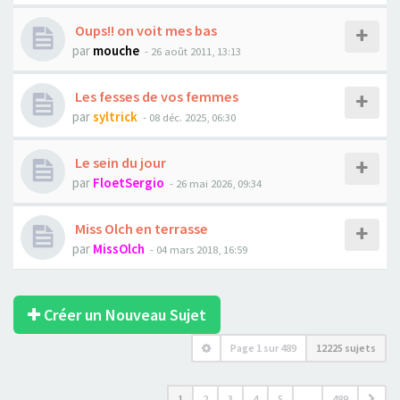
Oups!! on voit mes bas
par
mouche
- 26 août 2011, 13:13
Les fesses de vos femmes
par
syltrick
- 08 déc. 2025, 06:30
Le sein du jour
par
FloetSergio
- 26 mai 2026, 09:34
Miss Olch en terrasse
par
MissOlch
- 04 mars 2018, 16:59
Créer un Nouveau Sujet
Page
1
sur
489
12225 sujets
1
2
3
4
5
…
489