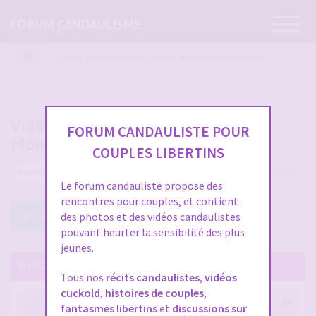
Ouvrir
FORUM CANDAULISME
la
navigatio
Vidéos candaulistes et photos - Montrez vos femmes !
Vidéos candaulistes et photos -
FORUM CANDAULISTE POUR
Montrez vos femmes !
COUPLES LIBERTINS
12225 sujets
Le forum candauliste propose des
rencontres pour couples, et contient
Créer un Nouveau Sujet
des photos et des vidéos candaulistes
pouvant heurter la sensibilité des plus
jeunes.
MERCI DE LIRE CES SUJETS IMPORTANTS
Tous nos
récits candaulistes
,
vidéos
cuckold
,
histoires de couples
,
Votre avis compte !
fantasmes libertins
et
discussions sur
par
Stephane
- 12 janv. 2026, 14:09
- dans :
A propos