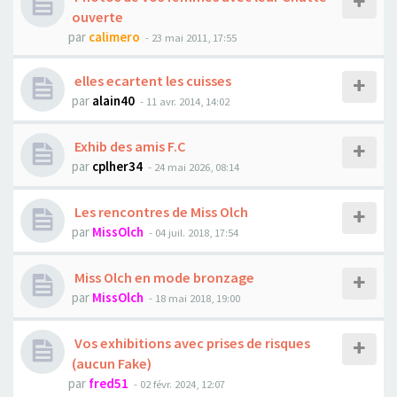
ouverte
par
calimero
- 23 mai 2011, 17:55
elles ecartent les cuisses
par
alain40
- 11 avr. 2014, 14:02
Exhib des amis F.C
par
cplher34
- 24 mai 2026, 08:14
Les rencontres de Miss Olch
par
MissOlch
- 04 juil. 2018, 17:54
Miss Olch en mode bronzage
par
MissOlch
- 18 mai 2018, 19:00
Vos exhibitions avec prises de risques
(aucun Fake)
par
fred51
- 02 févr. 2024, 12:07