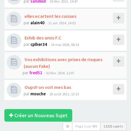
par
sandlud
- 25 févr. 2013, 19:47
elles ecartent les cuisses
par
alain40
- 11 avr. 2014, 14:02
Exhib des amis F.C
par
cplher34
- 24 mai 2026, 08:14
Vos exhibitions avec prises de risques
(aucun Fake)
par
fred51
- 02 févr. 2024, 12:07
Oups!! on voit mes bas
par
mouche
- 26 août 2011, 13:13
Créer un Nouveau Sujet
Page
1
sur
489
12225 sujets