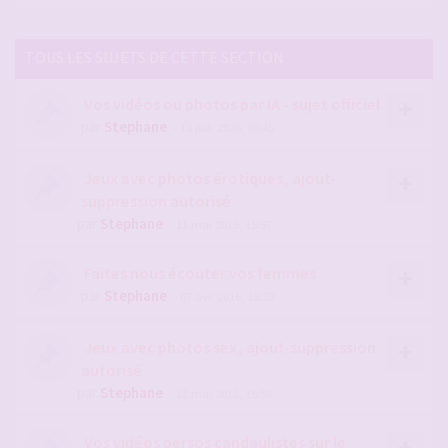
TOUS LES SUJETS DE CETTE SECTION
Vos vidéos ou photos par IA - sujet officiel
par
Stephane
- 18 juil. 2026, 06:45
Jeux avec photos érotiques, ajout-
suppression autorisé
par
Stephane
- 11 mai 2015, 15:57
Faites nous écouter vos femmes
par
Stephane
- 07 avr. 2016, 12:28
Jeux avec photos sex, ajout-suppression
autorisé
par
Stephane
- 11 mai 2015, 15:58
Vos vidéos persos candaulistes sur le