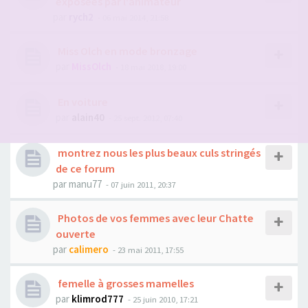
exposées par l'animateur
par
rych2
- 06 mai 2014, 21:58
Miss Olch en mode bronzage
par
MissOlch
- 18 mai 2018, 19:00
En voiture
par
alain40
- 25 sept. 2012, 07:40
montrez nous les plus beaux culs stringés
de ce forum
par
manu77
- 07 juin 2011, 20:37
Photos de vos femmes avec leur Chatte
ouverte
par
calimero
- 23 mai 2011, 17:55
femelle à grosses mamelles
par
klimrod777
- 25 juin 2010, 17:21