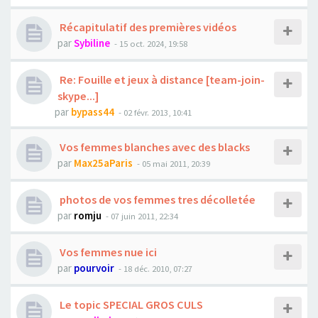
Récapitulatif des premières vidéos
par
Sybiline
- 15 oct. 2024, 19:58
Re: Fouille et jeux à distance [team-join-
skype...]
par
bypass44
- 02 févr. 2013, 10:41
Vos femmes blanches avec des blacks
par
Max25aParis
- 05 mai 2011, 20:39
photos de vos femmes tres décolletée
par
romju
- 07 juin 2011, 22:34
Vos femmes nue ici
par
pourvoir
- 18 déc. 2010, 07:27
Le topic SPECIAL GROS CULS