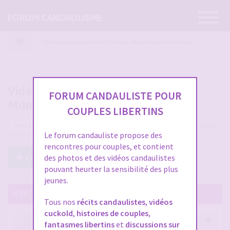
Ouvrir
FORUM CANDAULISME
la
navigatio
Vidéos candaulistes et photos - Montrez vos femmes !
Vidéos candaulistes et photos -
FORUM CANDAULISTE POUR
Montrez vos femmes !
COUPLES LIBERTINS
12225 sujets
Le forum candauliste propose des
rencontres pour couples, et contient
Créer un Nouveau Sujet
des photos et des vidéos candaulistes
pouvant heurter la sensibilité des plus
jeunes.
MERCI DE LIRE CES SUJETS IMPORTANTS
Tous nos
récits candaulistes
,
vidéos
cuckold
,
histoires de couples
,
Votre avis compte !
fantasmes libertins
et
discussions sur
par
Stephane
- 12 janv. 2026, 14:09
- dans :
A propos