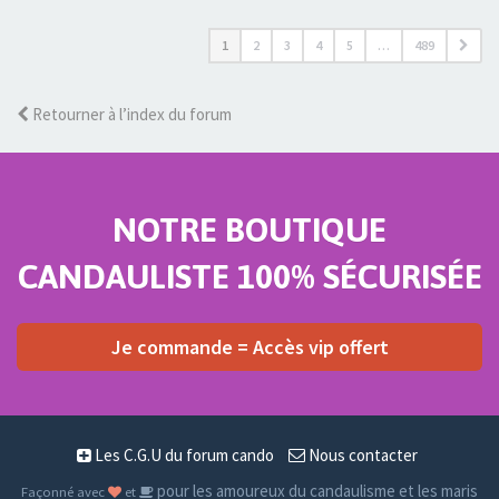
1
2
3
4
5
…
489
Retourner à l’index du forum
NOTRE BOUTIQUE
CANDAULISTE 100% SÉCURISÉE
Je commande = Accès vip offert
Les C.G.U du forum cando
Nous contacter
pour les amoureux du candaulisme et les maris
Façonné avec
et