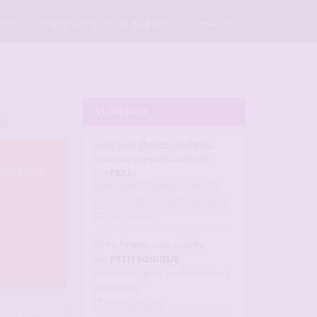
×
Créer un compte sur Forum candaulisme
Connexion
A L'INSTANT ...
re
Jeux avec photos érotiques,
ajout-suppression autorisé
atoire pour
par
FB57
dans :
Vidéos candaulistes et
photos - Montrez vos femmes !
il y a 6 minutes
Votre femme sans culotte
par
PETITBONHEUR
dans :
Pratiques candaulistes et
cuckolding
il y a 17 minutes
680
Suivante