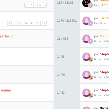
par
Guill
135 / 18102
Hier, 11:07
1
2
3
4
5
par
Jerom
1096 / 225551
Hier, 09:25
1
…
33
34
35
36
37
réflexion
par
Coupl
11 / 814
06 août 2026
par
Steph
1 / 65
06 août 2026
par
Steph
1 / 98
06 août 2026
isienne
par
Steph
1 / 82
06 août 2026
par
Nicos