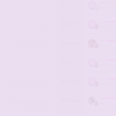
par
KingS
0 / 51
Hier, 23:06
par
Swede
42 / 27679
Hier, 22:32
1
2
par
Swede
3923 / 934536
Hier, 22:30
1
…
127
128
129
130
131
par
Swede
3 / 197
Hier, 22:27
par
Swede
1348 / 365609
Hier, 22:24
1
…
41
42
43
44
45
par
Swede
1817 / 735047
Hier, 21:29
1
…
57
58
59
60
61