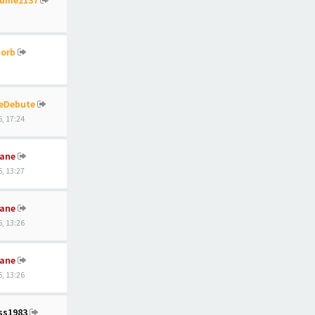
aume2137
orb
eDebute
, 17:24
ane
, 13:27
ane
, 13:26
ane
, 13:26
ss1983