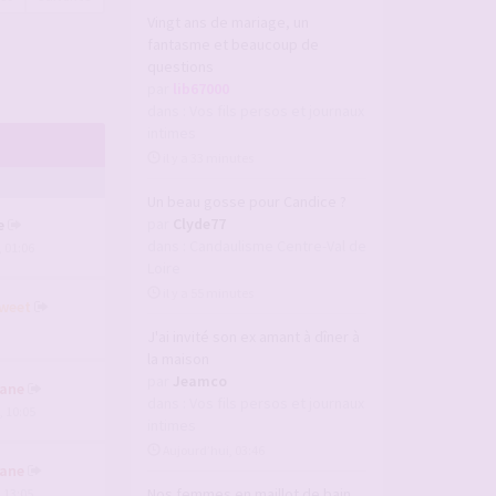
Vingt ans de mariage, un
fantasme et beaucoup de
questions
par
lib67000
dans :
Vos fils persos et journaux
intimes
il y a 33 minutes
Un beau gosse pour Candice ?
par
Clyde77
e
dans :
Candaulisme Centre-Val de
, 01:06
Loire
il y a 55 minutes
weet
J'ai invité son ex amant à dîner à
la maison
par
Jeamco
ane
dans :
Vos fils persos et journaux
, 10:05
intimes
Aujourd’hui, 03:46
ane
Nos femmes en maillot de bain
, 13:05