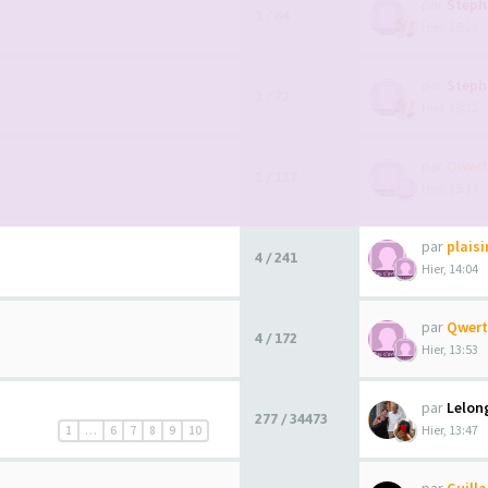
par
Steph
1 / 64
Hier, 15:23
par
Steph
1 / 73
Hier, 15:22
par
Qwert
1 / 117
Hier, 15:14
par
plais
4 / 241
Hier, 14:04
par
Qwert
4 / 172
Hier, 13:53
par
Lelon
277 / 34473
Hier, 13:47
1
…
6
7
8
9
10