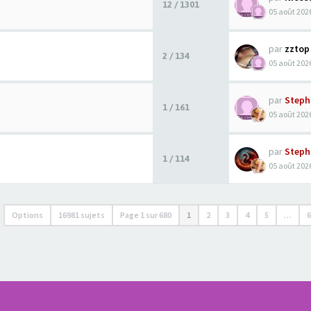
12 / 1301
05 août 2026
par
zztop
2 / 134
05 août 2026
par
Steph
1 / 161
05 août 2026
par
Steph
1 / 114
05 août 2026
Options
16981 sujets
Page
1
sur
680
1
2
3
4
5
…