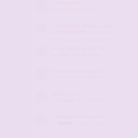
Présentation
par
KingSweet
- Hier, 23:06
Présentation de notre couple
par
OLICHOU1803
- 17 juin 2025, 09:06
Présentation de miss ipfix
par
Ipfix
- 19 oct. 2015, 16:48
Présentation de Coqu1n
par
Coqu1n
- 03 août 2026, 11:21
Madame julia
par
marc82
- 21 oct. 2022, 09:31
Challenge entre couples
par
Sparte
- 28 févr. 2025, 12:38