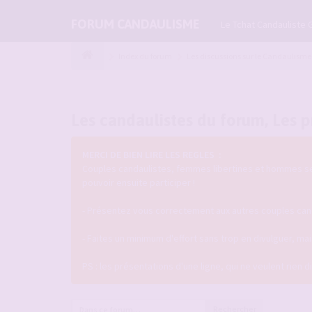
FORUM CANDAULISME
Le Tchat Candauliste 
Index du forum
Les discussions sur le Candaulisme
Les candaulistes du forum, Les pr
MERCI DE BIEN LIRE LES REGLES :
Couples candaulistes, femmes libertines et hommes seul
pouvoir ensuite participer !
- Présentez vous correctement aux autres couples candau
- Faites un minimum d'effort sans trop en divulguer, m
PS : les présentations d'une ligne, qui ne veulent rien 
Rechercher