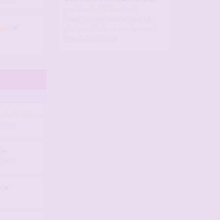
par
Candaulisthusband
dans :
Vidéos candaulistes et
e69
photos - Montrez vos femmes !
Aujourd’hui, 02:16
ulisthusband
, 02:09
, 00:33
p