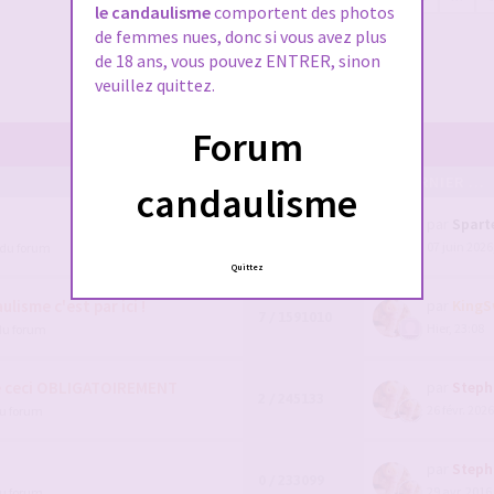
le candaulisme
comportent des photos
de femmes nues, donc si vous avez plus
de 18 ans, vous pouvez ENTRER, sinon
veuillez quittez.
Forum
POSTS/VUES
EN DERNIER ...
candaulisme
par
Spart
111 / 91803
07 juin 2026
 du forum
1
2
3
4
Quittez
lisme c'est par ici !
par
KingS
7 / 1591010
Hier, 23:08
du forum
e ceci OBLIGATOIREMENT
par
Steph
2 / 245133
26 févr. 2026
du forum
par
Steph
0 / 233099
29 avr. 2016
du forum