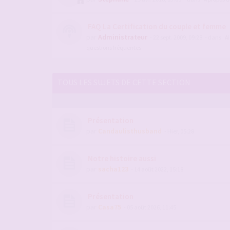
FAQ La Certification du couple et femme
par
Administrateur
- 22 sept. 2009, 09:28
- dans :
Ai
questions fréquentes
TOUS LES SUJETS DE CETTE SECTION
Présentation
par
Candaulisthusband
- Hier, 05:28
Notre histoire aussi
par
sacha123
- 14 août 2022, 15:18
Présentation
par
Casa75
- 05 août 2026, 11:45