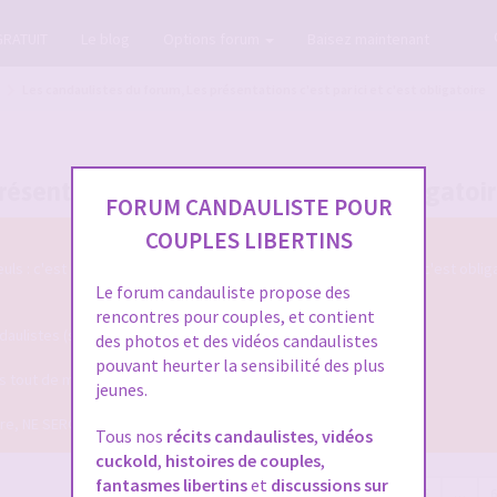
GRATUIT
Le blog
Options forum
Baisez maintenant
Les candaulistes du forum, Les présentations c'est par ici et c'est obligatoire
ésentations c'est par ici et c'est obligatoi
FORUM CANDAULISTE POUR
COUPLES LIBERTINS
s : c'est par ici qu'on se présente sur le Forum Candauliste et c'est oblig
Le forum candauliste propose des
rencontres pour couples, et contient
listes (si vous voulez que votre présentation soit validée ...)
des photos et des vidéos candaulistes
pouvant heurter la sensibilité des plus
ais tout de même assez pour qu'on puisse mieux vous connaitre !
jeunes.
dire, NE SERONT PLUS VALIDEES !
Tous nos
récits candaulistes
,
vidéos
cuckold
,
histoires de couples
,
fantasmes libertins
et
discussions sur
16981 sujets
Page
1
sur
680
1
2
3
4
5
…