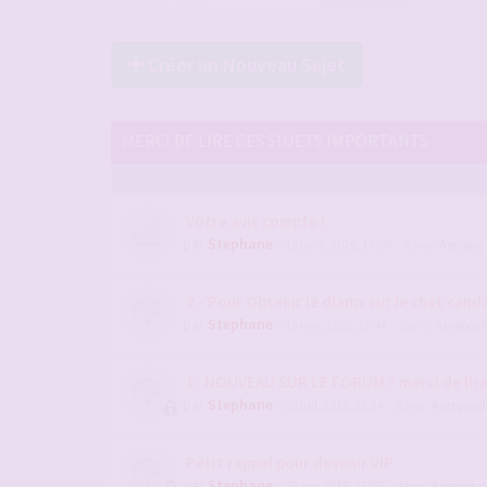
Créer un Nouveau Sujet
MERCI DE LIRE CES SUJETS IMPORTANTS
Votre avis compte !
par
Stephane
- 12 janv. 2026, 14:09
- dans :
A propos
2 - Pour Obtenir le diams sur le chat candau
par
Stephane
- 10 nov. 2022, 10:44
- dans :
A propos 
1- NOUVEAU SUR LE FORUM ? merci de lir
par
Stephane
- 28 juil. 2019, 15:24
- dans :
A propos 
Petit rappel pour devenir VIP
par
Stephane
- 29 avr. 2016, 13:05
- dans :
A propos 