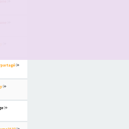
ane
ane
y
irpartagé
y
ge