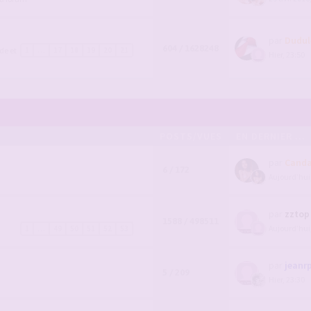
par
Dudul
604 / 1628248
de et
1
…
17
18
19
20
21
Hier, 23:50
POSTS/VUES
EN DERNIER ...
par
Canda
6 / 172
Aujourd’hui
par
zztop
1588 / 498511
Aujourd’hui
1
…
49
50
51
52
53
par
jeanr
5 / 209
Hier, 23:30