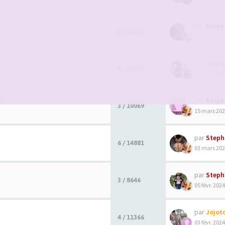
par
Steph
4 / 10559
26 mars 202
par
Swede
4 / 10292
25 mars 202
?!
par
Steph
3 / 10069
15 mars 202
par
Steph
6 / 14881
03 mars 202
par
Steph
3 / 8646
05 févr. 2024
par
Jojot
4 / 11366
03 févr. 2024