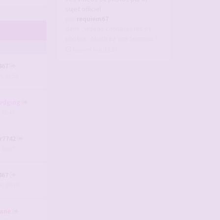
sujet officiel
par
requiem67
dans :
Vidéos candaulistes et
photos - Montrez vos femmes !
Aujourd’hui, 10:20
467
6, 22:50
edging
, 12:45
r7742
, 08:57
467
6, 09:30
ane