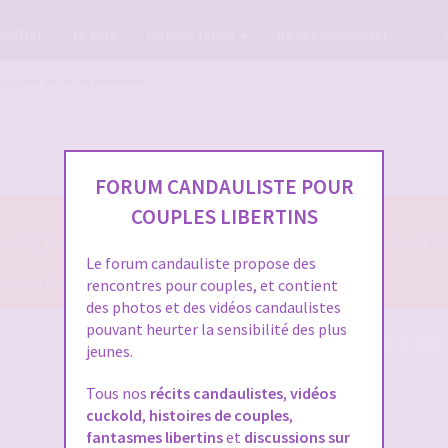
GRATUIT
Le blog
Options forum
Baisez maintenant
Entraide entre les membres
FORUM CANDAULISTE POUR
COUPLES LIBERTINS
s déjà été évoqué et qu'il n'y a pas une FAQ pour le résoudre, utiliser la f
Le forum candauliste propose des
n titre de sujet parlant !
rencontres pour couples, et contient
des photos et des vidéos candaulistes
pouvant heurter la sensibilité des plus
222 sujets
Page
1
sur
9
1
2
3
4
5
…
jeunes.
Tous nos
récits candaulistes
,
vidéos
cuckold
,
histoires de couples
,
fantasmes libertins
et
discussions sur