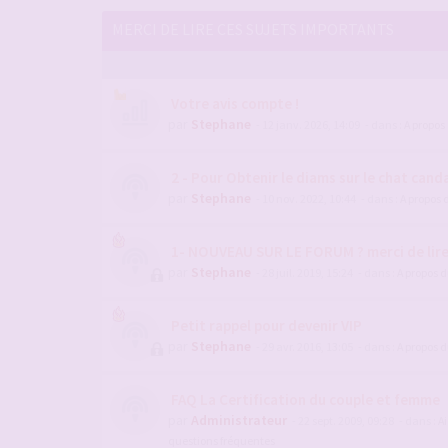
MERCI DE LIRE CES SUJETS IMPORTANTS
Votre avis compte !
par
Stephane
- 12 janv. 2026, 14:09
- dans :
A propos
2 - Pour Obtenir le diams sur le chat candau
par
Stephane
- 10 nov. 2022, 10:44
- dans :
A propos 
1- NOUVEAU SUR LE FORUM ? merci de lir
par
Stephane
- 28 juil. 2019, 15:24
- dans :
A propos 
Petit rappel pour devenir VIP
par
Stephane
- 29 avr. 2016, 13:05
- dans :
A propos 
FAQ La Certification du couple et femme
par
Administrateur
- 22 sept. 2009, 09:28
- dans :
Ai
questions fréquentes