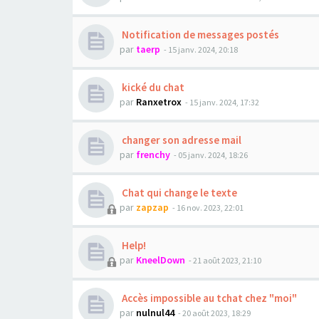
Notification de messages postés
par
taerp
- 15 janv. 2024, 20:18
kické du chat
par
Ranxetrox
- 15 janv. 2024, 17:32
changer son adresse mail
par
frenchy
- 05 janv. 2024, 18:26
Chat qui change le texte
par
zapzap
- 16 nov. 2023, 22:01
Help!
par
KneelDown
- 21 août 2023, 21:10
Accès impossible au tchat chez "moi"
par
nulnul44
- 20 août 2023, 18:29