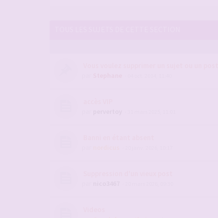
TOUS LES SUJETS DE CETTE SECTION
Vous voulez supprimer un sujet ou un post, 
par
Stephane
- 04 oct. 2014, 11:40
accès VIP
par
pervertoy
- 31 mars 2025, 11:01
Banni en étant absent
par
nordicus
- 20 janv. 2026, 10:17
Suppression d'un vieux post
par
nico3467
- 20 mars 2026, 09:30
Videos