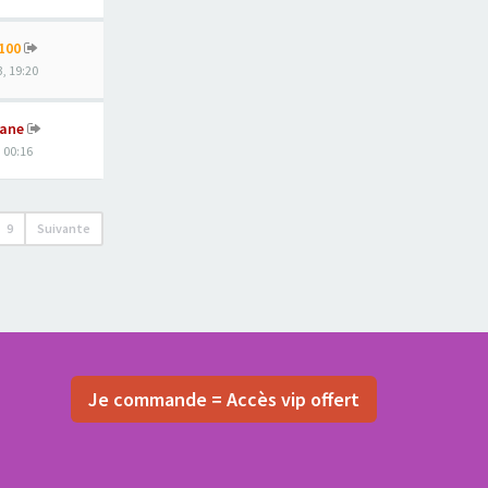
100
, 19:20
ane
, 00:16
9
Suivante
Je commande = Accès vip offert