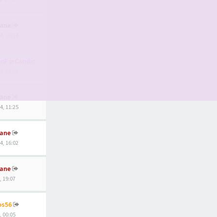
ane
4, 10:14
nForCandice
4, 20:26
ane
4, 11:25
ane
4, 16:02
ane
, 19:07
os56
, 00:05