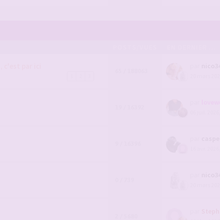
POSTS/VUES
EN DERNIER ...
c'est par ici
par
nico3
65 / 188063
20 mars 202
1
2
3
par
lovew
19 / 16392
06 juil. 2026
par
caspe
9 / 16396
16 avr. 2026
par
nico3
0 / 739
20 mars 202
par
Steph
2 / 5680