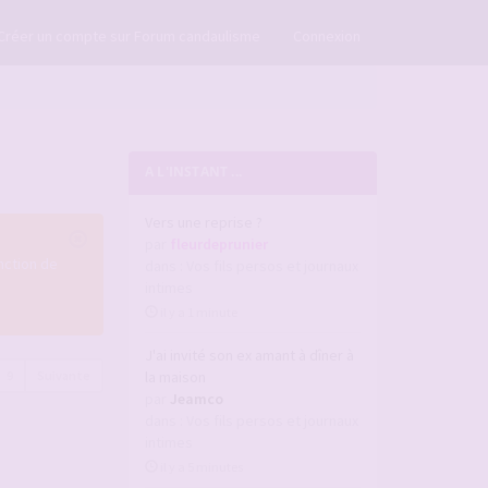
×
Créer un compte sur Forum candaulisme
Connexion
A L'INSTANT ...
Vers une reprise ?
par
fleurdeprunier
onction de
dans :
Vos fils persos et journaux
intimes
il y a 1 minute
J'ai invité son ex amant à dîner à
9
Suivante
la maison
par
Jeamco
dans :
Vos fils persos et journaux
intimes
il y a 5 minutes