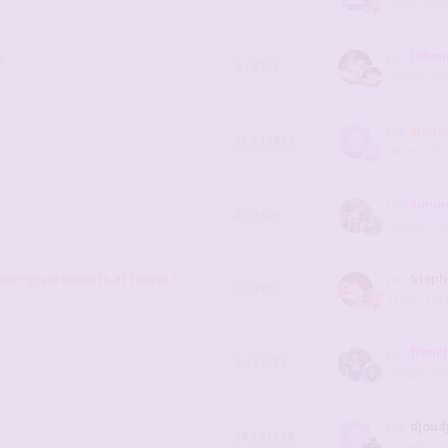
06 févr. 2026
e
par
laBou
0 / 2132
05 janv. 202
par
eloua
12 / 13823
04 janv. 202
par
simo
2 / 7409
26 sept. 202
enregistrements atteints !
par
Steph
1 / 4913
11 nov. 2024
par
frenc
8 / 13734
02 sept. 202
par
djoud
14 / 31536
15 août 2024