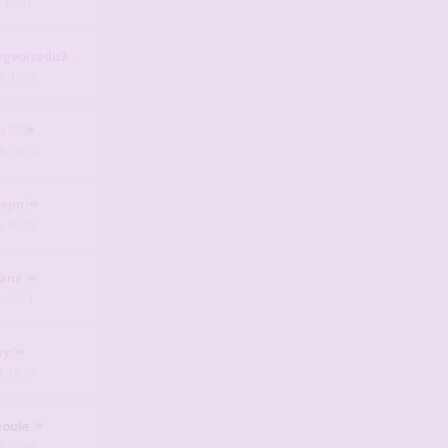
, 06:01
rgeoisedu31
6, 19:35
n78
6, 18:14
nejm
5, 06:29
ane
, 16:24
hy
4, 18:05
joule
, 17:18