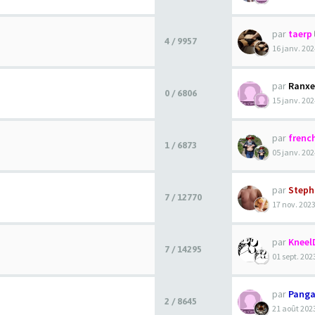
par
taerp
4 / 9957
16 janv. 202
par
Ranxe
0 / 6806
15 janv. 202
par
frenc
1 / 6873
05 janv. 202
par
Steph
7 / 12770
17 nov. 2023
par
Knee
7 / 14295
01 sept. 202
par
Pang
2 / 8645
21 août 2023