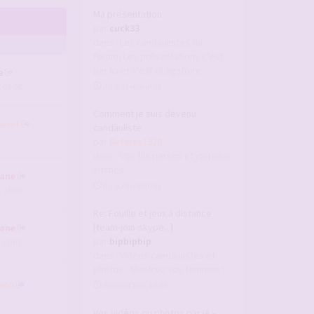
Ma présentation
par
cuck33
dans :
Les candaulistes du
forum, Les présentations c'est
par ici et c'est obligatoire
e
il y a 23 minutes
, 01:06
Comment je suis devenu
weet
candauliste
par
Referee1978
dans :
Vos fils persos et journaux
intimes
ane
il y a 28 minutes
, 10:05
Re: Fouille et jeux à distance
[team-join-skype...]
ane
par
bipbipbip
, 13:05
dans :
Vidéos candaulistes et
photos - Montrez vos femmes !
e69
Aujourd’hui, 10:36
Vos vidéos ou photos par IA -