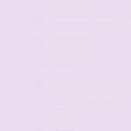
par
Couplefrancothai
- 04 févr. 2026, 10:29
Inscription au chat : adresse email invalid
par
laBourgeoisedu31
- 05 janv. 2026, 19:35
bannissement du chat
par
timolive
- 12 nov. 2024, 10:36
Suppression des photos
par
simonejm
- 25 sept. 2025, 06:46
Inscription au chat refusé, nombre max d'
par
ourcouple31
- 11 nov. 2024, 14:05
protection fichier par Mot De Passe
par
frenchy
- 31 août 2024, 15:10
kické du chat
par
Ranxetrox
- 15 janv. 2024, 17:33