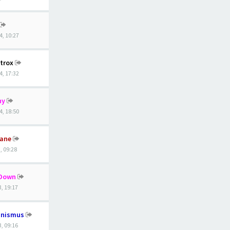
4, 10:27
trox
4, 17:32
hy
4, 18:50
ane
, 09:28
lDown
3, 19:17
anismus
, 09:16