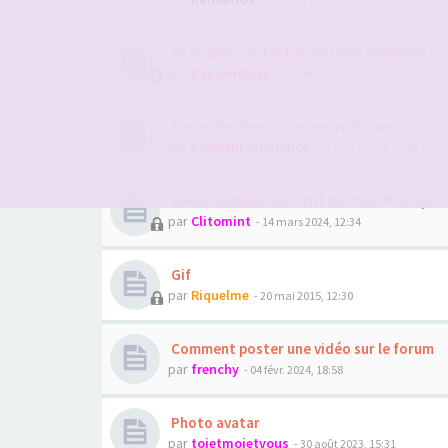
Je ne plus contacter certains membres
par
CaptainGary
- 26 mars 2024, 00:24
Perte des liens internes au forum
par
SwedenForCandice
- 22 mars 2024, 14:06
Bannissement definitif du chat. Pourquoi
par
Clitomint
- 14 mars 2024, 12:34
Gif
par
Riquelme
- 20 mai 2015, 12:30
Comment poster une vidéo sur le forum
par
frenchy
- 04 févr. 2024, 18:58
Photo avatar
par
toietmoietvous
- 30 août 2023, 15:31