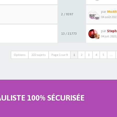
par
Moi69
2 / 9397
04 août 2023
par
Steph
13 / 21773
04 juil. 2023
Options
222 sujets
Page
1
sur
9
1
2
3
4
5
…
LISTE 100% SÉCURISÉE