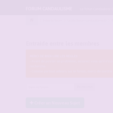
FORUM CANDAULISME
Le Tchat Candauliste 
Index du forum
Le site (forum candaulisme.fr)
Entraide entre les membres
MERCI DE BIEN LIRE LES REGLES :
- Avant de poster un problème, assurez vous qu'il n'a pa
recherche.
- Comme partout ailleurs sur le forum, merci de mettre u
Rechercher
Créer un Nouveau Sujet