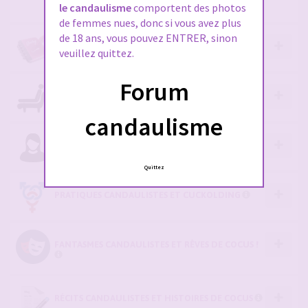
OBLIGATOIRE
le candaulisme
comportent des photos
de femmes nues, donc si vous avez plus
de 18 ans, vous pouvez ENTRER, sinon
VOS FILS PERSOS ET JOURNAUX INTIMES
veuillez quittez.
Forum
PARLONS DE CANDAULISME (SÉRIEUSEMENT !)
candaulisme
CANDAULISME AU FÉMININ
Quittez
PRATIQUES CANDAULISTES ET CUCKOLDING
FANTASMES CANDAULISTES ET RÊVES DE COCUS !
RÉCITS CANDAULISTES ET HISTOIRES DE COCUS