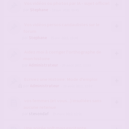
Vos vidéos ou photos par IA - sujet officiel
par
Stephane
- 18 juil. 2026, 06:45
Vos vidéos persos candaulistes sur le
forum
par
Stephane
- 05 avr. 2016, 16:30
Aidez moi à corriger l'orthographe de
mon histoire
par
Administrateur
- 29 août 2011, 11:53
Ecrivez une Histoire: Mode d'emploi
par
Administrateur
- 29 août 2011, 12:02
vos femmes (et vous...) insultées sans
aucune retenue
par
stesondaf
- 23 mars 2012, 12:51
Une soirée soft mais excitante