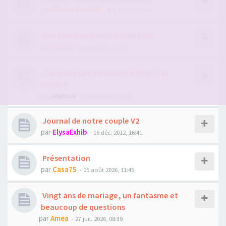
par
bitefurtive333
- il y a 48 minutes
Nos femmes en maillot de bain
par
micpe
- 29 juil. 2011, 23:48
J'ai invité son ex amant à dîner à la
maison
par
Jeamco
- Aujourd’hui, 18:39
Journal de notre couple V2
par
ElysaExhib
- 16 déc. 2012, 16:41
Présentation
par
Casa75
- 05 août 2026, 11:45
Vingt ans de mariage, un fantasme et
beaucoup de questions
par
Amea
- 27 juil. 2026, 08:39