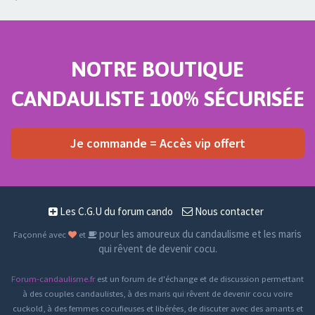
NOTRE BOUTIQUE
CANDAULISTE 100% SÉCURISÉE
Je commande = Accès vip offert
Les C.G.U du forum cando
Nous contacter
pour les amoureux du candaulisme et les maris
Façonné avec
et
qui rêvent de devenir cocu.
Forum-candaulisme.fr
est un forum de d'échange et de discussion permettant
à des couples candaulistes, à des maris qui rêvent de devenir cocu voire
cuckold, à des femmes cocufieuses et libérées, de discuter avec des amants et