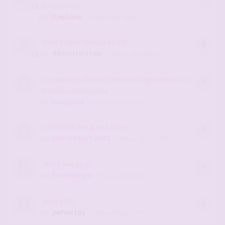
des photos.
par
Stephane
- 11 mai 2015, 16:54
Avantages Membres VIP
par
Administrateur
- 04 déc. 2011, 18:05
Les photos de nos femmes légendées sur
le chat candauliste
par
Saxojaune
- 20 mars 2025, 11:03
Le blabla des gais Lurons
par
pierrotmartine01
- 06 nov. 2013, 21:24
Infos liés au Q
par
FloetSergio
- 01 sept. 2018, 10:21
accès VIP
par
pervertoy
- 31 mars 2025, 11:01