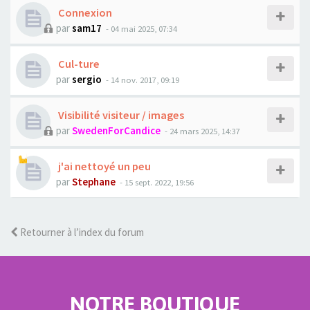
Connexion
par
sam17
- 04 mai 2025, 07:34
Cul-ture
par
sergio
- 14 nov. 2017, 09:19
Visibilité visiteur / images
par
SwedenForCandice
- 24 mars 2025, 14:37
j'ai nettoyé un peu
par
Stephane
- 15 sept. 2022, 19:56
Retourner à l’index du forum
NOTRE BOUTIQUE