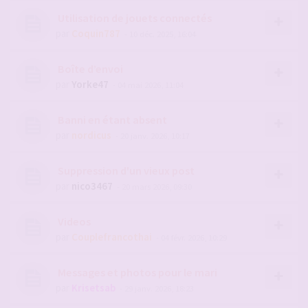
Utilisation de jouets connectés
par
Coquin787
- 10 déc. 2025, 16:04
Boîte d’envoi
par
Yorke47
- 04 mai 2026, 11:04
Banni en étant absent
par
nordicus
- 20 janv. 2026, 10:17
Suppression d'un vieux post
par
nico3467
- 20 mars 2026, 09:30
Videos
par
Couplefrancothai
- 04 févr. 2026, 10:29
Messages et photos pour le mari
par
Krisetsab
- 29 janv. 2026, 18:23