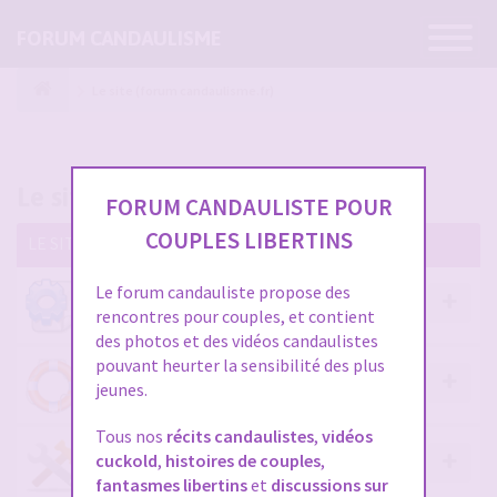
Ouvrir
FORUM CANDAULISME
la
navigatio
Le site (forum candaulisme.fr)
Le site (forum candaulisme.fr)
FORUM CANDAULISTE POUR
COUPLES LIBERTINS
LE SITE (FORUM CANDAULISME.FR)
Le forum candauliste propose des
A PROPOS DU FORUM
rencontres pour couples, et contient
des photos et des vidéos candaulistes
pouvant heurter la sensibilité des plus
ENTRAIDE ENTRE LES MEMBRES
jeunes.
Tous nos
récits candaulistes
,
vidéos
cuckold
,
histoires de couples
,
AIDE ET QUESTIONS FRÉQUENTES
fantasmes libertins
et
discussions sur