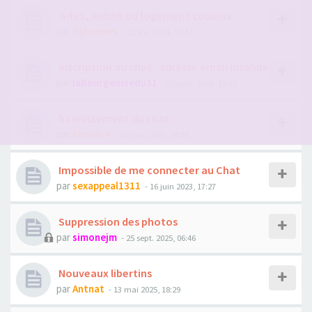
Gites, Airbnb ou logement coquins
par
flyhermes
- 21 avr. 2024, 15:31
Inscription au chat : adresse email invalide
par
laBourgeoisedu31
- 05 janv. 2026, 19:35
bannissement du chat
par
timolive
- 12 nov. 2024, 10:36
Impossible de me connecter au Chat
par
sexappeal1311
- 16 juin 2023, 17:27
Suppression des photos
par
simonejm
- 25 sept. 2025, 06:46
Nouveaux libertins
par
Antnat
- 13 mai 2025, 18:29