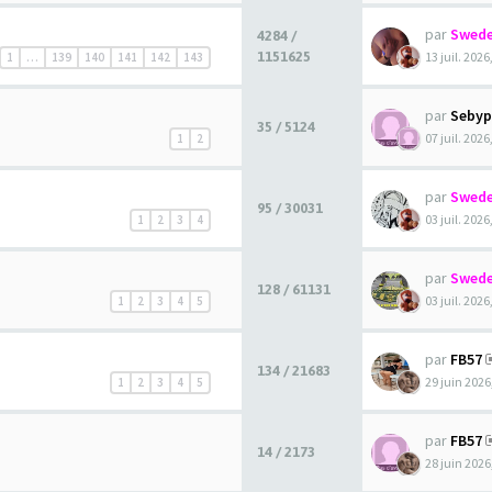
par
Swede
4284 /
1151625
13 juil. 2026
1
…
139
140
141
142
143
par
Sebyp
35 / 5124
07 juil. 2026
1
2
par
Swede
95 / 30031
03 juil. 2026
1
2
3
4
par
Swede
128 / 61131
03 juil. 2026
1
2
3
4
5
par
FB57
134 / 21683
29 juin 2026
1
2
3
4
5
par
FB57
14 / 2173
28 juin 2026