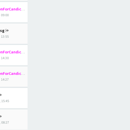
nForCandice
, 09:00
sg
, 13:55
nForCandice
, 14:30
nForCandice
, 14:27
, 15:45
, 08:27