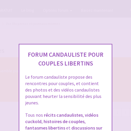
GRATUIT
Le blog
Options forum
Baisez maintenant
Vos fils persos et journaux intimes
es
FORUM CANDAULISTE POUR
COUPLES LIBERTINS
semble pour nous parler de votre évolution
Le forum candauliste propose des
rencontres pour couples, et contient
des photos et des vidéos candaulistes
pouvant heurter la sensibilité des plus
jeunes.
93 sujets
1
2
3
Tous nos
récits candaulistes
,
vidéos
cuckold
,
histoires de couples
,
fantasmes libertins
et
discussions sur