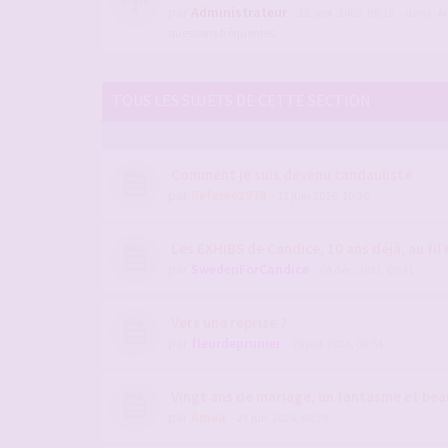
par
Administrateur
- 22 sept. 2009, 09:28
- dans :
Ai
questions fréquentes
TOUS LES SUJETS DE CETTE SECTION
Comment je suis devenu candauliste
par
Referee1978
- 13 juin 2026, 10:30
Les EXHIBS de Candice, 10 ans déjà, au fil 
par
SwedenForCandice
- 04 déc. 2021, 09:41
Vers une reprise ?
par
fleurdeprunier
- 26 juil. 2026, 08:54
Vingt ans de mariage, un fantasme et be
par
Amea
- 27 juil. 2026, 08:39