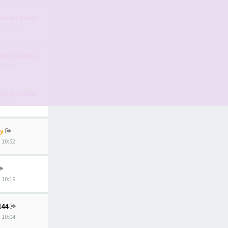
nForCandice
, 03:54
nForCandice
, 10:55
nForCandice
, 08:36
y
, 10:52
, 10:19
l44
, 10:04