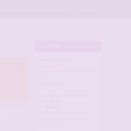
×
Créer un compte sur Forum candaulisme
Connexion
A L'INSTANT ...
Apéritif en Suisse ?
par
nada6871
dans :
Rencontres candaulistes
Suisse
il y a 14 minutes
Vos vidéos ou photos par IA -
sujet officiel
par
musset
4
Suivante
dans :
Vidéos candaulistes et
photos - Montrez vos femmes !
il y a 47 minutes