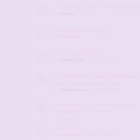
J'ai invité son ex amant à dîner à la maiso
par
Jeamco
- Hier, 18:39
Journal de notre couple V2
par
ElysaExhib
- 16 déc. 2012, 16:41
Chloé un jour, une photo
par
couple75015
- 23 sept. 2015, 23:24
Le quotidien d'une femme très bourgeois
hommes adorent plus que le sexy.
par
Mmehwmrcocu
- 14 juin 2025, 04:42
Couple coquin du 19, notre présentation
par
cplcokin19
- 23 déc. 2021, 19:05
notre vie !!!!
par
missvaness
- 28 août 2024, 14:18