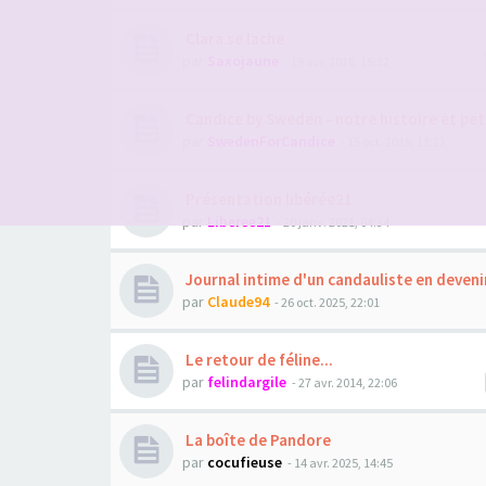
Clara se lache
par
Saxojaune
- 19 avr. 2018, 15:32
Candice by Sweden - notre histoire et pet
par
SwedenForCandice
- 15 oct. 2019, 13:23
Présentation libérée21
par
Liberee21
- 20 janv. 2021, 04:34
Journal intime d'un candauliste en deveni
par
Claude94
- 26 oct. 2025, 22:01
Le retour de féline...
par
felindargile
- 27 avr. 2014, 22:06
La boîte de Pandore
par
cocufieuse
- 14 avr. 2025, 14:45