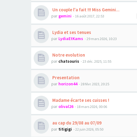
Un couple l'a fait !!! Miss Gemini...
par
gemini
- 16 août 2017, 22:53
Lydia et ses tenues
par
LydiaEtKams
- 29 mars 2026, 10:23
Notre evolution
par
chatsouris
- 23 déc. 2025, 11:55
Presentation
par
horizon44
- 28 févr. 2023, 20:25
Madame écarte ses cuisses !
par
olival26
- 18 mars 2026, 00:06
au cap du 29/08 au 07/09
par
titigigi
- 22 juin 2026, 05:50