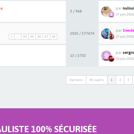
ue
par
nulnu
3 / 968
27 juin 2026
par
Swede
2015 / 377674
27 juin 2026
1
…
64
65
66
67
68
par
sergi
13 / 2732
26 juin 2026
Options
93 sujets
1
2
3
LISTE 100% SÉCURISÉE