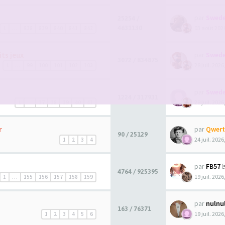
par
Swede
25254 /
4631130
03 août 2026
1
…
838
839
840
841
842
its jeux
par
Swede
3072 / 834875
28 juil. 2026
1
…
99
100
101
102
103
par
Swede
1224 / 317931
28 juil. 2026
1
…
37
38
39
40
41
r
par
Qwert
90 / 25129
24 juil. 2026
1
2
3
4
par
FB57
4764 / 925395
19 juil. 2026
1
…
155
156
157
158
159
par
nulnu
163 / 76371
19 juil. 2026
1
2
3
4
5
6