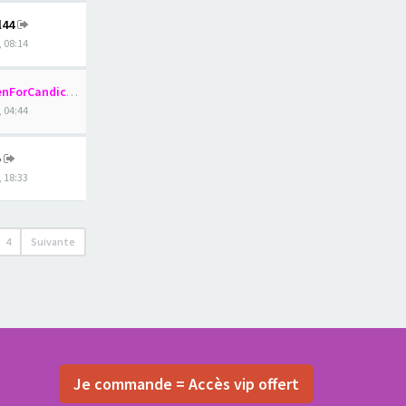
l44
, 08:14
nForCandice
, 04:44
o
, 18:33
4
Suivante
Je commande = Accès vip offert