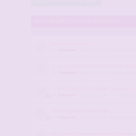
MERCI DE LIRE CES SUJETS IMPORTANTS
Votre avis compte !
par
Stephane
- 12 janv. 2026, 14:09
- dans :
A propos
2 - Pour Obtenir le diams sur le chat candau
par
Stephane
- 10 nov. 2022, 10:44
- dans :
A propos 
1- NOUVEAU SUR LE FORUM ? merci de lir
par
Stephane
- 28 juil. 2019, 15:24
- dans :
A propos 
Petit rappel pour devenir VIP
par
Stephane
- 29 avr. 2016, 13:05
- dans :
A propos 
FAQ La Certification du couple et femme