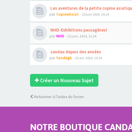
Les aventures de la petite copine asiatiq
par
CopineAsiat
- 19 juin 2026, 14:24
NHD-Exhibitions passagères!
par
NHD
- 22 janv. 2014, 11:24
candau depuis des années
par
fandegb
- 25 avr. 2026, 15:24
Créer un Nouveau Sujet
Retourner à l’index du forum
NOTRE BOUTIQUE CANDAU