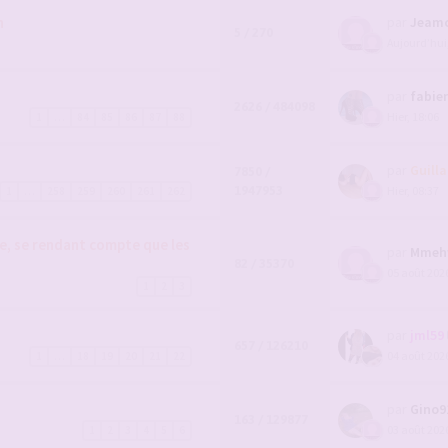
n
par
Jeam
5 / 270
Aujourd’hui
par
fabie
2626 / 484098
Hier, 18:06
1
…
84
85
86
87
88
par
Guill
7850 /
1947953
Hier, 08:37
1
…
258
259
260
261
262
e, se rendant compte que les
par
Mmeh
82 / 35370
05 août 2026
1
2
3
par
jml59
657 / 126210
04 août 2026
1
…
18
19
20
21
22
par
Gino9
163 / 129877
03 août 2026
1
2
3
4
5
6