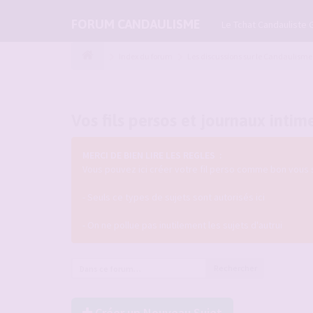
FORUM CANDAULISME
Le Tchat Candauliste 
Index du forum
Les discussions sur le Candaulisme
Vos fils persos et journaux intim
MERCI DE BIEN LIRE LES REGLES :
Vous pouvez ici créer votre fil perso comme bon vous 
- Seuls ce types de sujets sont autorisés ici
- On ne pollue pas inutilement les sujets d'autrui
Rechercher
Créer un Nouveau Sujet