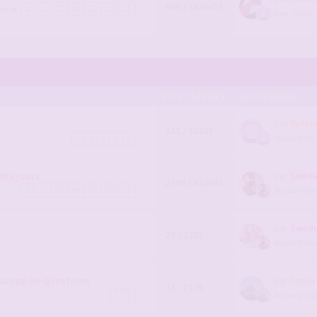
604 / 1628459
de et
1
…
17
18
19
20
21
Hier, 23:50
POSTS/VUES
EN DERNIER ...
par
Refer
121 / 12637
Aujourd’hui
1
2
3
4
5
des jours
par
Swede
2700 / 863401
Aujourd’hui
1
…
87
88
89
90
91
par
Swede
22 / 1783
Aujourd’hui
aucoup de questions
par
Amea
32 / 2178
Aujourd’hui
1
2