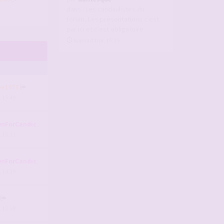
dans :
Les candaulistes du
forum, Les présentations c'est
par ici et c'est obligatoire
Aujourd’hui, 15:39
ee1978
, 15:49
nForCandice
, 15:31
nForCandice
, 14:39
, 13:58