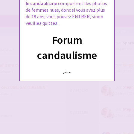
le candaulisme
comportent des photos
de femmes nues, donc si vous avez plus
de 18 ans, vous pouvez ENTRER, sinon
veuillez quittez.
POSTS/VUES
EN DERNIER ...
Forum
par
Spart
111 / 91874
07 juin 2026
 du forum
1
2
3
4
candaulisme
lisme c'est par ici !
par
KingS
7 / 1591046
Hier, 23:08
du forum
Quittez
e ceci OBLIGATOIREMENT
par
Steph
2 / 245139
26 févr. 2026
du forum
par
Steph
0 / 233106
29 avr. 2016
du forum
par
Dudul