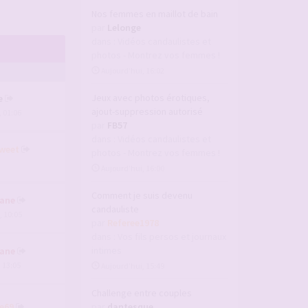
Nos femmes en maillot de bain
par
Lelonge
dans :
Vidéos candaulistes et
photos - Montrez vos femmes !
Aujourd’hui, 16:02
Jeux avec photos érotiques,
e
ajout-suppression autorisé
, 01:06
par
FB57
dans :
Vidéos candaulistes et
weet
photos - Montrez vos femmes !
Aujourd’hui, 16:00
Comment je suis devenu
ane
candauliste
, 10:05
par
Referee1978
dans :
Vos fils persos et journaux
intimes
ane
, 13:05
Aujourd’hui, 15:49
Challenge entre couples
e69
par
dantesque