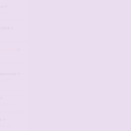
co
, 11:32
n7594
aume2137
wmrcocu
, 01:50
, 12:05
1
, 12:19