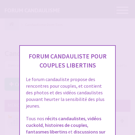
Ouvrir
FORUM CANDAULISME
la
navigatio
Candaulisme Dom-Tom
Candaulisme Dom-Tom
FORUM CANDAULISTE POUR
COUPLES LIBERTINS
6 sujets
Le forum candauliste propose des
Créer un Nouveau Sujet
rencontres pour couples, et contient
des photos et des vidéos candaulistes
pouvant heurter la sensibilité des plus
MERCI DE LIRE CES SUJETS IMPORTANTS
jeunes.
Tous nos
récits candaulistes
,
vidéos
Votre avis compte !
cuckold
,
histoires de couples
,
par
Stephane
- 12 janv. 2026, 14:09
- dans :
A propos
fantasmes libertins
et
discussions sur
du forum