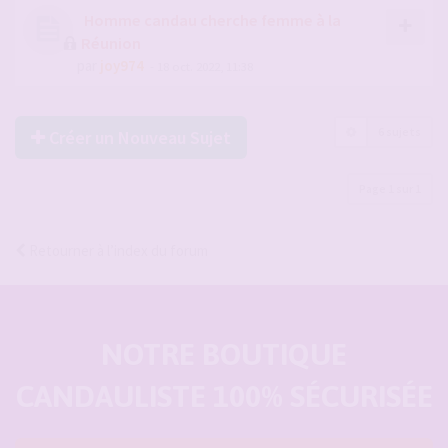
Homme candau cherche femme à la
Réunion
par
joy974
- 18 oct. 2022, 11:38
6 sujets
Créer un Nouveau Sujet
Page
1
sur
1
Retourner à l’index du forum
NOTRE BOUTIQUE
CANDAULISTE 100% SÉCURISÉE