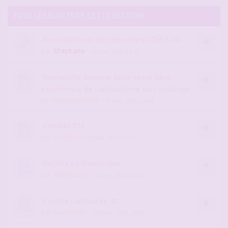
TOUS LES SUJETS DE CETTE SECTION
Recensement des membres DOM TOM
par
Stephane
- 16 avr. 2016, 13:21
Recherche homme pour notre 1ère
expérience de candaulisme ou cocufiage
par
Goldarack974
- 07 déc. 2025, 14:30
Candau 972
par
FlatEric
- 08 mai 2026, 21:38
Parfois en Martinique
par
Mixedcuck
- 10 févr. 2026, 22:25
Couple candau du 42
par
bastien42
- 29 janv. 2026, 18:41