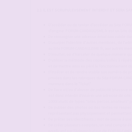
2.1 IL EST SCRUPULEUSEMENT INTERDIT ET SERA S
D'accéder ou de tenter d'accéder au Site FORUM
d'origine. FORUM-CANDAULISME.fr est un Site de
De renseigner une adresse émail non valide dan
D'usurper l'identité d'autres membres, de l'adm
au Site FORUM-CANDAULISME.fr, aux autres mem
D'insulter, ou d'harceler de quelque manière q
D'utiliser la méthode des copiés/collés à répét
et de mettre ainsi en péril le fonctionnement
D'insérer et de rendre visible son numéro de p
privées dans les rubriques du Site FORUM-CAND
murmure dans le "Tchat".
De faire et/ou d'abuser de publicité (massive ou
est donc interdit d'insérer une adresse de site
1000ratuits de types "sites persos amateurs" p
De publier des photos ou des textes ne respect
représentant pas physiquement et permettant d'
De prêter ses identifiants / mot de passe à une
De créer plusieurs comptes, un seul compte é
justificatif par l'Administrateur de FORUM-CAND