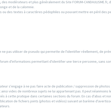
ur, des modérateurs et plus généralement du Site FORUM-CANDAULISME.fr, d
onge et de la calomnie.
s ou des textes à caractères pédophiles ou pouvant mettre en péril des 
 de ne pas utiliser de pseudo qui permette de l'identifier réellement, de pré
e forum d'informations permettant d'identifier une tierce personne, sans so
ilisateur s'engage à ne pas faire acte de publication / suppression de photos
 ainsi vides de nombreux sujets ne lui appartenant pas. Il peut néanmoins l
iés à cette pratique dans certaines sections du forum. En cas d'abus et no
publication de fichiers joints (photos et vidéos) suivant un barème d'averti
ateurs.