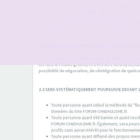
De publier un sujet traitant de scatologie, tort
du Site FORUM-CANDAULISME.fr.
De passer une annonce à caractère vénal (rencon
prostitution. Seuls les membres ayant le sta
moyennant participation financière au forum et 
2.2 SERA SYSTÉMATIQUEMENT SANCTIONNÉE PAR LE
Toute personne ne respectant pas ces règles ci-dessus
les faits les moins graves, et s'il réitère sera systé
possibilité de négociation, de réintégration de quel
2.3 SERA SYSTÉMATIQUEMENT POURSUIVIE DEVANT
Toute personne ayant utilisé la méthode du "flo
Données du Site FORUM-CANDAULISME.fr.
Toute personne ayant été bannie et ayant recrée
FORUM-CANDAULISME.fr. Également, sera poursuiv
profils sans aucun intérêt pour le fonctionne
Toute personne ayant diffamé des propos mens