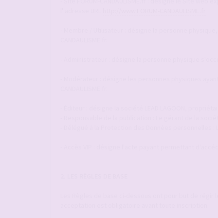
- Site FORUM-CANDAULISME.fr : désigne le Site web explo
l' adresse URL
http://www.FORUM-CANDAULISME.fr
- Membre / Utilisateur : désigne la personne physique,
CANDAULISME.fr.
- Administrateur : désigne la personne physique s'occ
- Modérateur : désigne les personnes physiques ayant 
CANDAULISME.fr.
- Éditeur : désigne la société LEAD LAGOON, propriéta
- Responsable de la publication : Le gérant de la so
- Délégué à la Protection des Données personnelles :
- Accès VIP : désigne l'acte payant permettant d'accéde
2. LES RÈGLES DE BASE
Les Règles de base ci-dessous ont pour but de régir 
acceptation est obligatoire avant toute inscription.