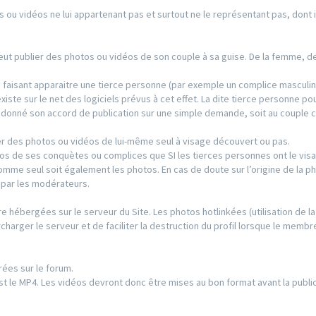
s ou vidéos ne lui appartenant pas et surtout ne le représentant pas, dont il
 peut publier des photos ou vidéos de son couple à sa guise. De la femme, 
s faisant apparaitre une tierce personne (par exemple un complice masculin
existe sur le net des logiciels prévus à cet effet. La dite tierce personne po
s donné son accord de publication sur une simple demande, soit au couple 
r des photos ou vidéos de lui-même seul à visage découvert ou pas.
os de ses conquètes ou complices que SI les tierces personnes ont le visa
’homme seul soit également les photos. En cas de doute sur l’origine de la p
e par les modérateurs.
re hébergées sur le serveur du Site. Les photos hotlinkées (utilisation de la
charger le serveur et de faciliter la destruction du profil lorsque le membre
rées sur le forum.
t le MP4. Les vidéos devront donc être mises au bon format avant la public