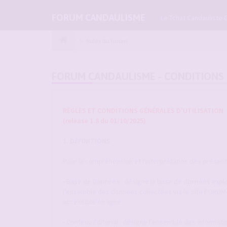
FORUM CANDAULISME
Le Tchat Candauliste 
Index du forum
FORUM CANDAULISME - CONDITIONS 
RÈGLES ET CONDITIONS GÉNÉRALES D'UTILISATION
(release 1.8 du 01/10/2025)
1. DÉFINITIONS
Pour la compréhension et l'interprétation des présentes
- Base de Données : désigne la base de données explo
l'ensemble des données collectées via le Site FORU
accessible en ligne.
- Contenu Éditorial : désigne l'ensemble des informat