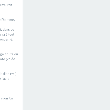
 n'aurait
de l'homme,
), dans ce
urra à tout
concerné,
ge flouté ou
hoto (volée
 balise IMG)
 l'aura
ation. Un