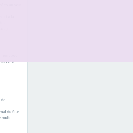
érées au sein
oit à la
ts,
 ...)
sement pour
s aucune
e de
mal du Site
 multi-