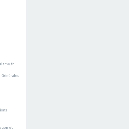
lisme.fr
ns Générales
tions
ation et