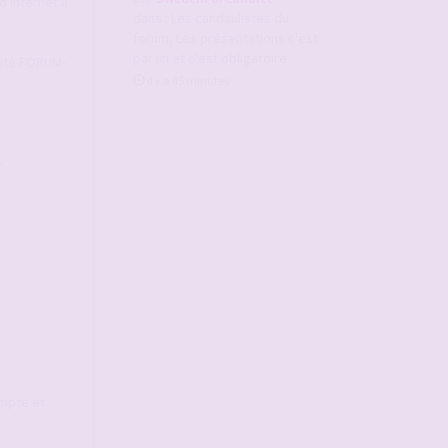
d'Internet à
dans :
Les candaulistes du
forum, Les présentations c'est
par ici et c'est obligatoire
 Site FORUM-
il y a 45 minutes
-
ompte et