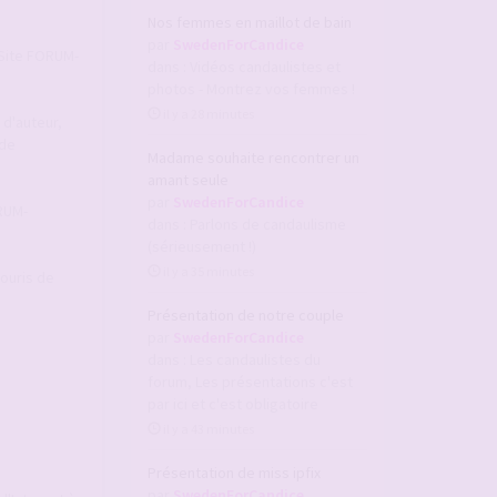
Nos femmes en maillot de bain
par
SwedenForCandice
u Site FORUM-
dans :
Vidéos candaulistes et
photos - Montrez vos femmes !
il y a 28 minutes
 d'auteur,
 de
Madame souhaite rencontrer un
amant seule
par
SwedenForCandice
ORUM-
dans :
Parlons de candaulisme
(sérieusement !)
il y a 35 minutes
souris de
Présentation de notre couple
par
SwedenForCandice
dans :
Les candaulistes du
forum, Les présentations c'est
par ici et c'est obligatoire
il y a 43 minutes
Présentation de miss ipfix
par
SwedenForCandice