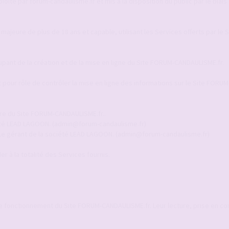
ité par forum-candaulisme.fr et mis à la disposition du public par le biais 
 majeure de plus de 18 ans et capable, utilisant les Services offerts par le
upant de la création et de la mise en ligne du Site FORUM-CANDAULISME.fr.
pour rôle de contrôler la mise en ligne des informations sur le Site FORUM
ire du Site FORUM-CANDAULISME.fr..
ciété LEAD LAGOON. (admin@forum-candaulisme.fr)
 Le gérant de la société LEAD LAGOON. (admin@forum-candaulisme.fr)
r à la totalité des Services fournis.
le fonctionnement du Site FORUM-CANDAULISME.fr. Leur lecture, prise en c