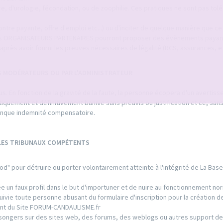
ure, d'urologie, fécondation, ou de zoophilie. Ces pratiques ne sont pas tol
tre payante, offre d'emploi etc...) ou d'inciter de quelque manière que ce s
tuts ORGANISATEURS PARTENAIRES pourront proposer des évènements payan
après avoir fourni les preuves nécessaires de légalité (RCS, assurances, etc
S MODÉRATEURS OU PAR L'ADMINISTRATEUR
. En fonction de la gravité de la faute, la personne écopera d'un avertis
matiquement et définitivement bannie sans préavis ou justification et ce, san
conque indemnité compensatoire.
 LES TRIBUNAUX COMPÉTENTS
od" pour détruire ou porter volontairement atteinte à l'intégrité de La Bas
 un faux profil dans le but d'importuner et de nuire au fonctionnement nor
ie toute personne abusant du formulaire d'inscription pour la création de
ment du Site FORUM-CANDAULISME.fr
ongers sur des sites web, des forums, des weblogs ou autres support de