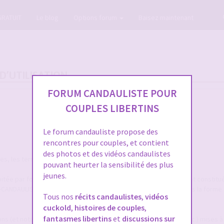
GRATUIT
Le blog
Options forum
Baisez maintenant
D’UTILISATION
FORUM CANDAULISTE POUR
COUPLES LIBERTINS
Le forum candauliste propose des
rencontres pour couples, et contient
des photos et des vidéos candaulistes
, les termes suivants auront la signification ci-après :
pouvant heurter la sensibilité des plus
jeunes.
itée par forum-candaulisme.fr et automatiquement mise à jour et constitu
M-CANDAULISME.fr, répertoriées et ordonnancées notamment sous la forme 
Tous nos
récits candaulistes
,
vidéos
cuckold
,
histoires de couples
,
fantasmes libertins
et
discussions sur
ions (et notamment textes, annonces, photographies, images, etc.) mises à 