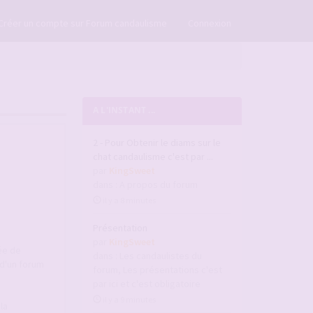
×
Créer un compte sur Forum candaulisme
Connexion
A L'INSTANT ...
2 - Pour Obtenir le diams sur le
chat candaulisme c'est par ...
par
KingSweet
dans :
A propos du forum
il y a 8 minutes
Présentation
par
KingSweet
ée de
dans :
Les candaulistes du
d'un forum
forum, Les présentations c'est
par ici et c'est obligatoire
il y a 9 minutes
la