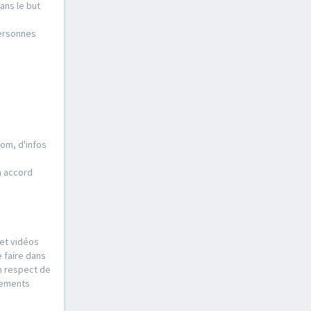
ans le but
personnes
nom, d'infos
n accord
 et vidéos
e faire dans
n respect de
ssements