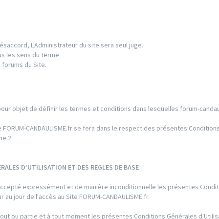
ésaccord, L'Administrateur du site sera seul juge.
us les sens du terme
 forums du Site.
pour objet de définir les termes et conditions dans lesquelles forum-candau
 Site FORUM-CANDAULISME.fr se fera dans le respect des présentes Conditio
he 2.
RALES D'UTILISATION ET DES REGLES DE BASE
ir accepté expressément et de manière inconditionnelle les présentes Condi
eur au jour de l'accès au Site FORUM-CANDAULISME.fr.
out ou partie et à tout moment les présentes Conditions Générales d'Utilis