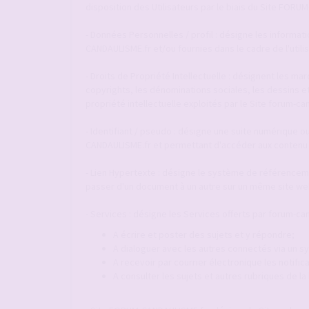
disposition des Utilisateurs par le biais du Site FOR
- Données Personnelles / profil : désigne les informat
CANDAULISME.fr et/ou fournies dans le cadre de l'utili
- Droits de Propriété Intellectuelle : désignent les m
copyrights, les dénominations sociales, les dessins e
propriété intellectuelle exploités par le Site forum-ca
- Identifiant / pseudo : désigne une suite numérique ou
CANDAULISME.fr et permettant d'accéder aux contenu 
- Lien Hypertexte : désigne le système de référenceme
passer d'un document à un autre sur un même site web
- Services : désigne les Services offerts par forum-can
A écrire et poster des sujets et y répondre;
A dialoguer avec les autres connectés via un
A recevoir par courrier électronique les notif
A consulter les sujets et autres rubriques de l