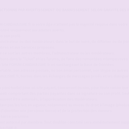
ANCTIONNE PAR AVERTISSEMENT OU BANNISSEMENT SELON GRAVITE DES F
-CANDAULISME.fr si votre âge n’atteint pas la majorité requise dans votre
stiné uniquement aux adultes avertis.
s son profil.
inistrateur ou des modérateurs dans le but de nuire, de diffamer ou de por
bres et aux Services proposés.
ue ce soit les autres membres, l'administrateur ou les modérateurs.
itions dans le "Tchat" et les forums, de faire des remontées intempestives 
 du Site FORUM-CANDAULISME.fr en surchargeant la Base de Données.
ortable, son adresse postale, ou son émail personnel, son skype ou autres 
AULISME.fr, hormis dans les échanges de messages privés et les dialogue
 ponctuelle) pour un site payant, concurrent ou non, pour toute raison que c
 web comportant des parties payantes dans sa signature ou son profil. Seul
euvent être autorisés, à l'appréciation des Modérateurs.
ant pas les lois en vigueur, notamment au niveau du droit à l'image (photo
identifier une personne tierce) et de la protection des mineurs.
 tierce personne.
tant autorisé par membre. Tout doublon constaté sera immédiatement sup
AULISME.fr