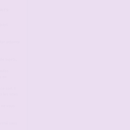
AITS:
 pays
ter atteinte
de sujets,
infos
s en
e soit. Il
s les sites
s ne vous
primé sans