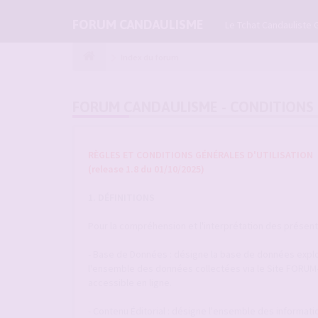
FORUM CANDAULISME
Le Tchat Candauliste 
Index du forum
FORUM CANDAULISME - CONDITIONS 
RÈGLES ET CONDITIONS GÉNÉRALES D'UTILISATION
(release 1.8 du 01/10/2025)
1. DÉFINITIONS
Pour la compréhension et l'interprétation des présentes
- Base de Données : désigne la base de données explo
l'ensemble des données collectées via le Site FORU
accessible en ligne.
- Contenu Éditorial : désigne l'ensemble des informat