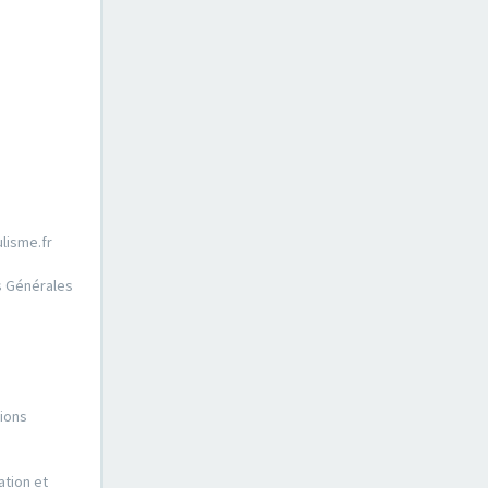
lisme.fr
ns Générales
tions
ation et