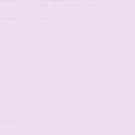
d'Internet à
dans :
Candaulisme Paris - Ile de
France
 Site FORUM-
Hier, 22:51
-
ompte et