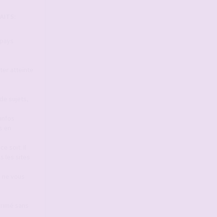
AITS:
 pays
ter atteinte
de sujets,
infos
s en
e soit. Il
s les sites
s ne vous
primé sans