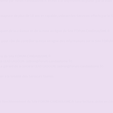
ité par forum-candaulisme.fr et mis à la disposition du public par le biais 
 majeure de plus de 18 ans et capable, utilisant les Services offerts par le
upant de la création et de la mise en ligne du Site FORUM-CANDAULISME.fr.
pour rôle de contrôler la mise en ligne des informations sur le Site FORUM
ire du Site FORUM-CANDAULISME.fr..
ciété LEAD LAGOON. (admin@forum-candaulisme.fr)
 Le gérant de la société LEAD LAGOON. (admin@forum-candaulisme.fr)
r à la totalité des Services fournis.
le fonctionnement du Site FORUM-CANDAULISME.fr. Leur lecture, prise en c