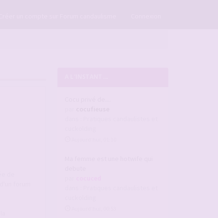
×
Créer un compte sur Forum candaulisme
Connexion
A L'INSTANT ...
Cocu privé de....
par
cocufieuse
dans :
Pratiques candaulistes et
cuckolding
Aujourd’hui, 01:10
Ma femme est une hotwife qui
debute
ée de
par
cocuced
d'un forum
dans :
Pratiques candaulistes et
cuckolding
Aujourd’hui, 00:53
la