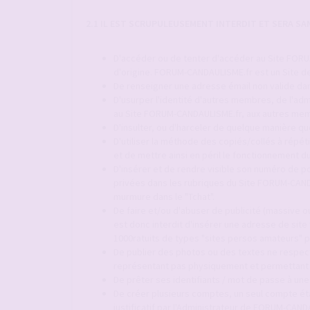
2.1 IL EST SCRUPULEUSEMENT INTERDIT ET SERA S
D'accéder ou de tenter d'accéder au Site FORUM
d'origine. FORUM-CANDAULISME.fr est un Site de
De renseigner une adresse émail non valide dan
D'usurper l'identité d'autres membres, de l'adm
au Site FORUM-CANDAULISME.fr, aux autres mem
D'insulter, ou d'harceler de quelque manière q
D'utiliser la méthode des copiés/collés à répét
et de mettre ainsi en péril le fonctionnement
D'insérer et de rendre visible son numéro de p
privées dans les rubriques du Site FORUM-CAND
murmure dans le "Tchat".
De faire et/ou d'abuser de publicité (massive ou
est donc interdit d'insérer une adresse de site
1000ratuits de types "sites persos amateurs" p
De publier des photos ou des textes ne respect
représentant pas physiquement et permettant d'
De prêter ses identifiants / mot de passe à une
De créer plusieurs comptes, un seul compte é
justificatif par l'Administrateur de FORUM-CAND