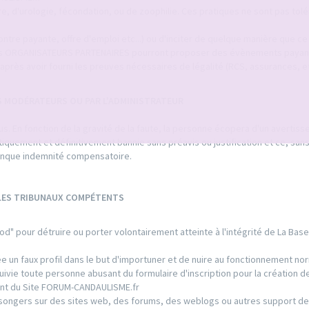
ure, d'urologie, fécondation, ou de zoophilie. Ces pratiques ne sont pas tol
tre payante, offre d'emploi etc...) ou d'inciter de quelque manière que ce s
tuts ORGANISATEURS PARTENAIRES pourront proposer des évènements payan
après avoir fourni les preuves nécessaires de légalité (RCS, assurances, etc
S MODÉRATEURS OU PAR L'ADMINISTRATEUR
. En fonction de la gravité de la faute, la personne écopera d'un avertis
matiquement et définitivement bannie sans préavis ou justification et ce, san
conque indemnité compensatoire.
 LES TRIBUNAUX COMPÉTENTS
od" pour détruire ou porter volontairement atteinte à l'intégrité de La Bas
 un faux profil dans le but d'importuner et de nuire au fonctionnement nor
ie toute personne abusant du formulaire d'inscription pour la création de
ment du Site FORUM-CANDAULISME.fr
ongers sur des sites web, des forums, des weblogs ou autres support de