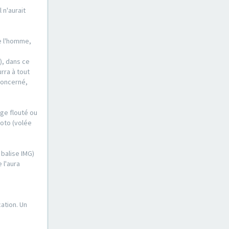
 n'aurait
de l'homme,
), dans ce
urra à tout
concerné,
ge flouté ou
hoto (volée
 balise IMG)
 l'aura
ation. Un