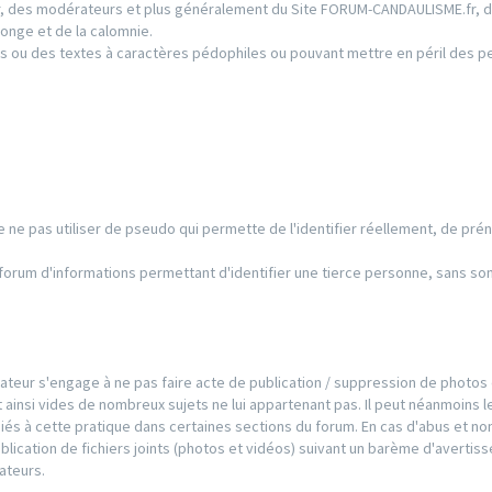
ur, des modérateurs et plus généralement du Site FORUM-CANDAULISME.fr, d
onge et de la calomnie.
s ou des textes à caractères pédophiles ou pouvant mettre en péril des 
 de ne pas utiliser de pseudo qui permette de l'identifier réellement, de pré
e forum d'informations permettant d'identifier une tierce personne, sans so
ilisateur s'engage à ne pas faire acte de publication / suppression de photos
 ainsi vides de nombreux sujets ne lui appartenant pas. Il peut néanmoins l
iés à cette pratique dans certaines sections du forum. En cas d'abus et no
publication de fichiers joints (photos et vidéos) suivant un barème d'averti
ateurs.