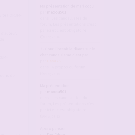
Ma présentation de mari cocu
par
maxou501
u Site FORUM-
dans :
Les candaulistes du
forum, Les présentations c'est
par ici et c'est obligatoire
 d'auteur,
Hier, 23:16
 de
2 - Pour Obtenir le diams sur le
chat candaulisme c'est par ...
ORUM-
par
Casa75
dans :
A propos du forum
Hier, 23:15
souris de
Ma présentation
par
maxou501
dans :
Les candaulistes du
forum, Les présentations c'est
par ici et c'est obligatoire
Hier, 23:12
Apero parisien
par
Dou2dom