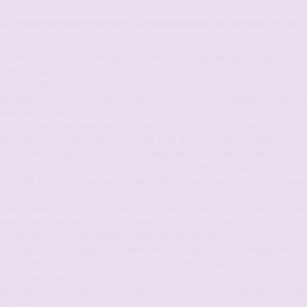
ANCTIONNE PAR AVERTISSEMENT OU BANNISSEMENT SELON GRAVITE DES F
-CANDAULISME.fr si votre âge n’atteint pas la majorité requise dans votre
stiné uniquement aux adultes avertis.
s son profil.
inistrateur ou des modérateurs dans le but de nuire, de diffamer ou de por
bres et aux Services proposés.
ue ce soit les autres membres, l'administrateur ou les modérateurs.
itions dans le "Tchat" et les forums, de faire des remontées intempestives 
 du Site FORUM-CANDAULISME.fr en surchargeant la Base de Données.
ortable, son adresse postale, ou son émail personnel, son skype ou autres 
AULISME.fr, hormis dans les échanges de messages privés et les dialogue
 ponctuelle) pour un site payant, concurrent ou non, pour toute raison que c
 web comportant des parties payantes dans sa signature ou son profil. Seul
euvent être autorisés, à l'appréciation des Modérateurs.
ant pas les lois en vigueur, notamment au niveau du droit à l'image (photo
identifier une personne tierce) et de la protection des mineurs.
 tierce personne.
tant autorisé par membre. Tout doublon constaté sera immédiatement sup
AULISME.fr