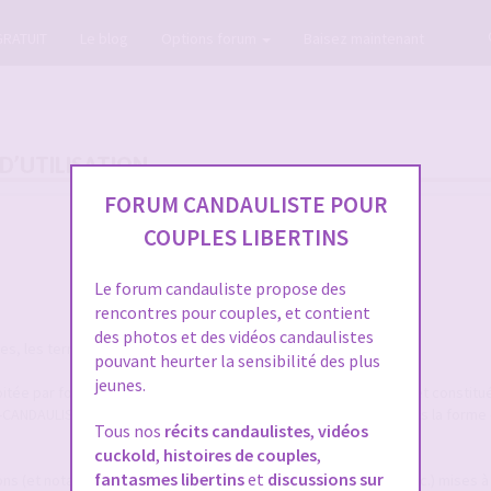
GRATUIT
Le blog
Options forum
Baisez maintenant
D’UTILISATION
FORUM CANDAULISTE POUR
COUPLES LIBERTINS
Le forum candauliste propose des
rencontres pour couples, et contient
des photos et des vidéos candaulistes
, les termes suivants auront la signification ci-après :
pouvant heurter la sensibilité des plus
jeunes.
itée par forum-candaulisme.fr et automatiquement mise à jour et constitu
M-CANDAULISME.fr, répertoriées et ordonnancées notamment sous la forme 
Tous nos
récits candaulistes
,
vidéos
cuckold
,
histoires de couples
,
fantasmes libertins
et
discussions sur
ions (et notamment textes, annonces, photographies, images, etc.) mises à 