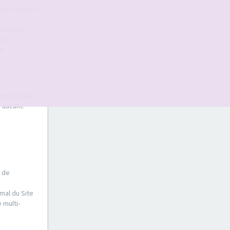
érées au sein
oit à la
ts,
 ...)
sement pour
s aucune
e de
mal du Site
 multi-