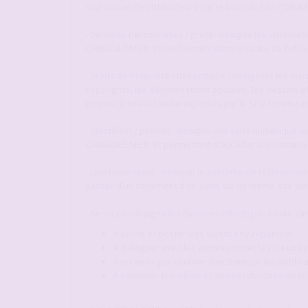
disposition des Utilisateurs par le biais du Site FOR
- Données Personnelles / profil : désigne les informat
CANDAULISME.fr et/ou fournies dans le cadre de l'utili
- Droits de Propriété Intellectuelle : désignent les m
copyrights, les dénominations sociales, les dessins e
propriété intellectuelle exploités par le Site forum-ca
- Identifiant / pseudo : désigne une suite numérique ou
CANDAULISME.fr et permettant d'accéder aux contenu 
- Lien Hypertexte : désigne le système de référenceme
passer d'un document à un autre sur un même site web
- Services : désigne les Services offerts par forum-can
A écrire et poster des sujets et y répondre;
A dialoguer avec les autres connectés via un
A recevoir par courrier électronique les notif
A consulter les sujets et autres rubriques de l