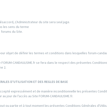
ésaccord, L'Administrateur du site sera seul juge.
us les sens du terme
 forums du Site.
pour objet de définir les termes et conditions dans lesquelles forum-candau
 Site FORUM-CANDAULISME.fr se fera dans le respect des présentes Conditio
he 2.
RALES D'UTILISATION ET DES REGLES DE BASE
ir accepté expressément et de manière inconditionnelle les présentes Condi
eur au jour de l'accès au Site FORUM-CANDAULISME.fr.
out ou partie et à tout moment les présentes Conditions Générales d'Utilis