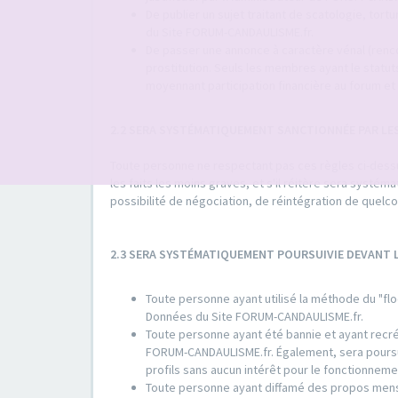
De publier un sujet traitant de scatologie, tort
du Site FORUM-CANDAULISME.fr.
De passer une annonce à caractère vénal (rencon
prostitution. Seuls les membres ayant le sta
moyennant participation financière au forum et 
2.2 SERA SYSTÉMATIQUEMENT SANCTIONNÉE PAR LE
Toute personne ne respectant pas ces règles ci-dessus
les faits les moins graves, et s'il réitère sera systé
possibilité de négociation, de réintégration de quel
2.3 SERA SYSTÉMATIQUEMENT POURSUIVIE DEVANT
Toute personne ayant utilisé la méthode du "flo
Données du Site FORUM-CANDAULISME.fr.
Toute personne ayant été bannie et ayant recrée
FORUM-CANDAULISME.fr. Également, sera poursuiv
profils sans aucun intérêt pour le fonctionne
Toute personne ayant diffamé des propos mens