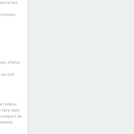
ans le but
personnes
nom, d'infos
n accord
 et vidéos
e faire dans
n respect de
ssements