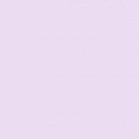
- Site FORUM-CANDAULISME.fr : désigne le Site web explo
l' adresse URL
http://www.FORUM-CANDAULISME.fr
- Membre / Utilisateur : désigne la personne physique,
CANDAULISME.fr.
- Administrateur : désigne la personne physique s'occ
- Modérateur : désigne les personnes physiques ayant 
CANDAULISME.fr.
- Éditeur : désigne la société LEAD LAGOON, propriéta
- Responsable de la publication : Le gérant de la so
- Délégué à la Protection des Données personnelles :
- Accès VIP : désigne l'acte payant permettant d'accéde
2. LES RÈGLES DE BASE
Les Règles de base ci-dessous ont pour but de régir 
acceptation est obligatoire avant toute inscription.