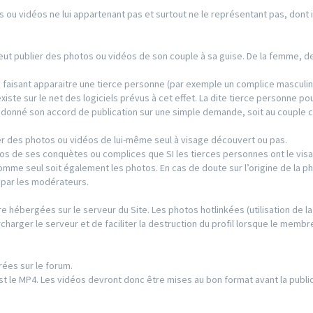
s ou vidéos ne lui appartenant pas et surtout ne le représentant pas, dont il
 peut publier des photos ou vidéos de son couple à sa guise. De la femme, 
s faisant apparaitre une tierce personne (par exemple un complice masculin
existe sur le net des logiciels prévus à cet effet. La dite tierce personne po
s donné son accord de publication sur une simple demande, soit au couple 
r des photos ou vidéos de lui-même seul à visage découvert ou pas.
os de ses conquètes ou complices que SI les tierces personnes ont le visa
’homme seul soit également les photos. En cas de doute sur l’origine de la p
e par les modérateurs.
re hébergées sur le serveur du Site. Les photos hotlinkées (utilisation de la
charger le serveur et de faciliter la destruction du profil lorsque le membre
rées sur le forum.
t le MP4. Les vidéos devront donc être mises au bon format avant la public