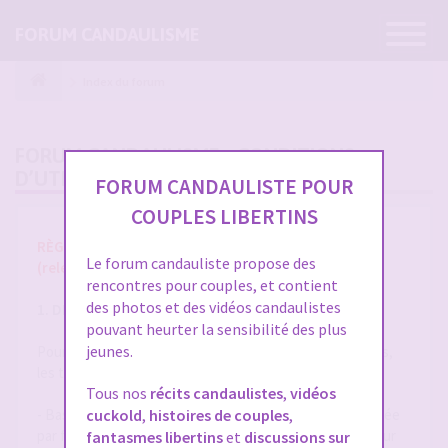
Ouvrir
FORUM CANDAULISME
la
navigatio
Index du forum
FORUM CANDAULISME - CONDITIONS
D’UTILISATION
FORUM CANDAULISTE POUR
COUPLES LIBERTINS
RÈGLES ET CONDITIONS GÉNÉRALES D'UTILISATION
Le forum candauliste propose des
(release 1.8 du 01/10/2025)
rencontres pour couples, et contient
des photos et des vidéos candaulistes
1. DÉFINITIONS
pouvant heurter la sensibilité des plus
jeunes.
Pour la compréhension et l'interprétation des présentes,
les termes suivants auront la signification ci-après :
Tous nos
récits candaulistes
,
vidéos
- Base de Données : désigne la base de données exploitée
cuckold
,
histoires de couples
,
par forum-candaulisme.fr et automatiquement mise à jour
fantasmes libertins
et
discussions sur