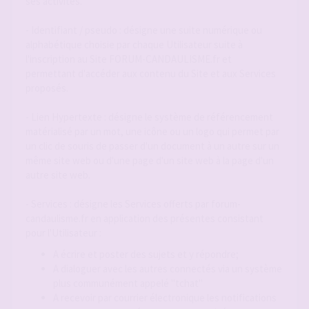
ses activités.
- Identifiant / pseudo : désigne une suite numérique ou
alphabétique choisie par chaque Utilisateur suite à
l'inscription au Site FORUM-CANDAULISME.fr et
permettant d'accéder aux contenu du Site et aux Services
proposés.
- Lien Hypertexte : désigne le système de référencement
matérialisé par un mot, une icône ou un logo qui permet par
un clic de souris de passer d'un document à un autre sur un
même site web ou d'une page d'un site web à la page d'un
autre site web.
- Services : désigne les Services offerts par forum-
candaulisme.fr en application des présentes consistant
pour l'Utilisateur :
A écrire et poster des sujets et y répondre;
A dialoguer avec les autres connectés via un système
plus communément appelé "tchat"
A recevoir par courrier électronique les notifications