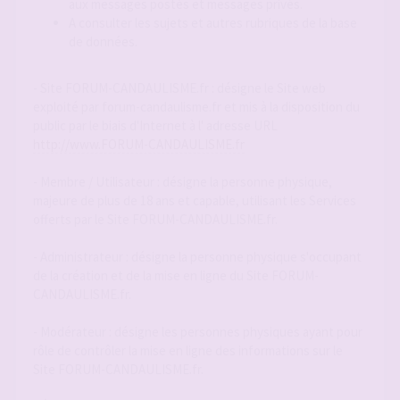
aux messages postés et messages privés.
A consulter les sujets et autres rubriques de la base
de données.
- Site FORUM-CANDAULISME.fr : désigne le Site web
exploité par forum-candaulisme.fr et mis à la disposition du
public par le biais d'Internet à l' adresse URL
http://www.FORUM-CANDAULISME.fr
- Membre / Utilisateur : désigne la personne physique,
majeure de plus de 18 ans et capable, utilisant les Services
offerts par le Site FORUM-CANDAULISME.fr.
- Administrateur : désigne la personne physique s'occupant
de la création et de la mise en ligne du Site FORUM-
CANDAULISME.fr.
- Modérateur : désigne les personnes physiques ayant pour
rôle de contrôler la mise en ligne des informations sur le
Site FORUM-CANDAULISME.fr.