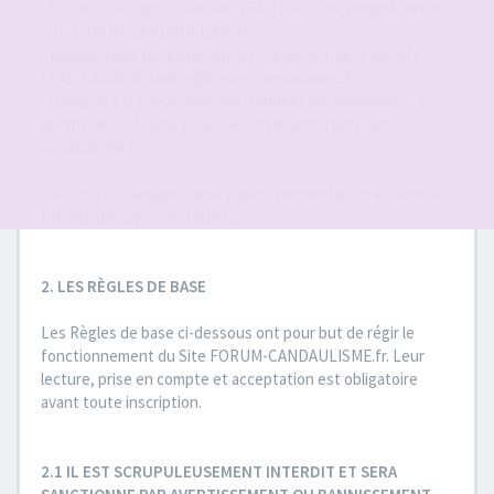
- Éditeur : désigne la société LEAD LAGOON, propriétaire du
Site FORUM-CANDAULISME.fr..
- Responsable de la publication : Le gérant de la société
LEAD LAGOON. (admin@forum-candaulisme.fr)
- Délégué à la Protection des Données personnelles : Le
gérant de la société LEAD LAGOON. (admin@forum-
candaulisme.fr)
- Accès VIP : désigne l'acte payant permettant d'accéder à la
totalité des Services fournis.
2. LES RÈGLES DE BASE
Les Règles de base ci-dessous ont pour but de régir le
fonctionnement du Site FORUM-CANDAULISME.fr. Leur
lecture, prise en compte et acceptation est obligatoire
avant toute inscription.
2.1 IL EST SCRUPULEUSEMENT INTERDIT ET SERA