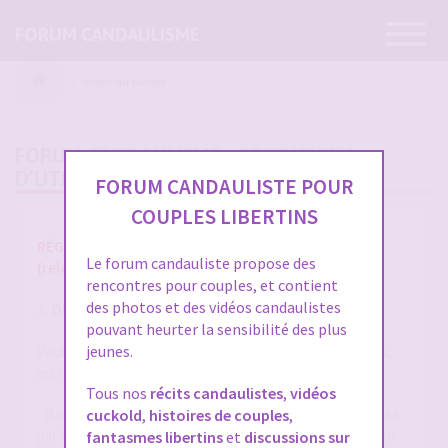
Ouvrir
FORUM CANDAULISME
la
navigatio
Index du forum
FORUM CANDAULISME - CONDITIONS
D’UTILISATION
FORUM CANDAULISTE POUR
COUPLES LIBERTINS
RÈGLES ET CONDITIONS GÉNÉRALES D'UTILISATION
Le forum candauliste propose des
(release 1.8 du 01/10/2025)
rencontres pour couples, et contient
des photos et des vidéos candaulistes
1. DÉFINITIONS
pouvant heurter la sensibilité des plus
jeunes.
Pour la compréhension et l'interprétation des présentes,
les termes suivants auront la signification ci-après :
Tous nos
récits candaulistes
,
vidéos
- Base de Données : désigne la base de données exploitée
cuckold
,
histoires de couples
,
par forum-candaulisme.fr et automatiquement mise à jour
fantasmes libertins
et
discussions sur