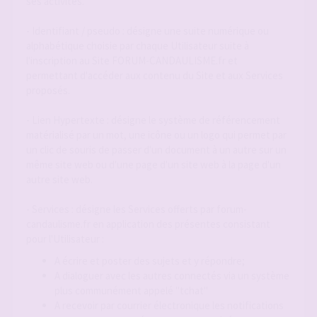
ses activités.
- Identifiant / pseudo : désigne une suite numérique ou
alphabétique choisie par chaque Utilisateur suite à
l'inscription au Site FORUM-CANDAULISME.fr et
permettant d'accéder aux contenu du Site et aux Services
proposés.
- Lien Hypertexte : désigne le système de référencement
matérialisé par un mot, une icône ou un logo qui permet par
un clic de souris de passer d'un document à un autre sur un
même site web ou d'une page d'un site web à la page d'un
autre site web.
- Services : désigne les Services offerts par forum-
candaulisme.fr en application des présentes consistant
pour l'Utilisateur :
A écrire et poster des sujets et y répondre;
A dialoguer avec les autres connectés via un système
plus communément appelé "tchat"
A recevoir par courrier électronique les notifications