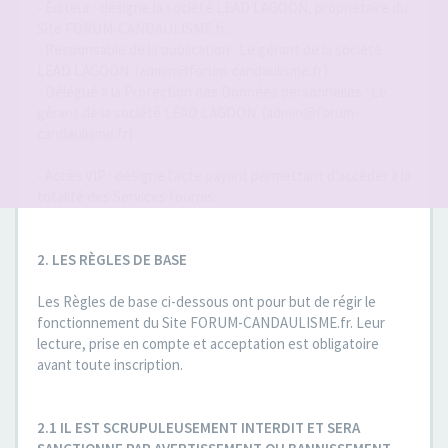
- Éditeur : désigne la société LEAD LAGOON, propriétaire du
Site FORUM-CANDAULISME.fr..
- Responsable de la publication : Le gérant de la société
LEAD LAGOON. (admin@forum-candaulisme.fr)
- Délégué à la Protection des Données personnelles : Le
gérant de la société LEAD LAGOON. (admin@forum-
candaulisme.fr)
- Accès VIP : désigne l'acte payant permettant d'accéder à la
totalité des Services fournis.
2. LES RÈGLES DE BASE
Les Règles de base ci-dessous ont pour but de régir le
fonctionnement du Site FORUM-CANDAULISME.fr. Leur
lecture, prise en compte et acceptation est obligatoire
avant toute inscription.
2.1 IL EST SCRUPULEUSEMENT INTERDIT ET SERA