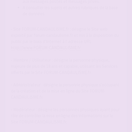
aux messages postés et messages privés.
A consulter les sujets et autres rubriques de la base
de données.
- Site FORUM-CANDAULISME.fr : désigne le Site web
exploité par forum-candaulisme.fr et mis à la disposition du
public par le biais d'Internet à l' adresse URL
http://www.FORUM-CANDAULISME.fr
- Membre / Utilisateur : désigne la personne physique,
majeure de plus de 18 ans et capable, utilisant les Services
offerts par le Site FORUM-CANDAULISME.fr.
- Administrateur : désigne la personne physique s'occupant
de la création et de la mise en ligne du Site FORUM-
CANDAULISME.fr.
- Modérateur : désigne les personnes physiques ayant pour
rôle de contrôler la mise en ligne des informations sur le
Site FORUM-CANDAULISME.fr.